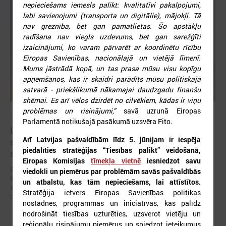
nepieciešams iemesls palikt: kvalitatīvi pakalpojumi,
labi savienojumi (transporta un digitālie), mājokļi. Tā
nav greznība, bet gan pamatlietas. Šo apstākļu
radīšana nav viegls uzdevums, bet gan sarežģīti
izaicinājumi, ko varam pārvarēt ar koordinētu rīcību
Eiropas Savienības, nacionālajā un vietējā līmenī.
Mums jāstrādā kopā, un tas prasa mūsu visu kopīgu
apņemšanos, kas ir skaidri parādīts mūsu politiskajā
satvarā - priekšlikumā nākamajai daudzgadu finanšu
shēmai. Es arī vēlos dzirdēt no cilvēkiem, kādas ir viņu
problēmas un risinājumi,”
savā uzrunā Eiropas
2026. gada 19. jūnijs
Parlamentā notikušajā pasākumā uzsvēra Fito.
Latvijas pašvaldības aicinātas pieteikties
Arī Latvijas pašvaldībām līdz 5. jūnijam ir iespēja
sadarbībai ar Ukrainas pašvaldībām veltītai
piedalīties stratēģijas “Tiesības palikt” veidošanā,
starptautiskai balvai
Eiropas Komisijas
tīmekļa vietnē
iesniedzot savu
Eiropas Pašvaldību un reģionu padome sadarbībā ar “U-LEAD with
viedokli un piemērus par problēmām savās pašvaldībās
Europe” un Latvijas Pašvaldību savienību izsludinājusi pieteikšanos
un atbalstu, kas tām nepieciešams, lai attīstītos.
starptautiskai pašvaldību sadarbības balvai “Uzticības tiltu sadarbības
Stratēģija ietvers Eiropas Savienības politikas
balva 2026”.
nostādnes, programmas un iniciatīvas, kas palīdz
nodrošināt tiesības uzturēties, uzsverot vietēju un
reģionālu risinājumu piemērus un sniedzot ieteikumus