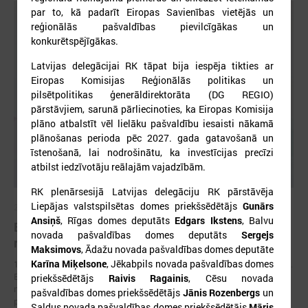
par to, kā padarīt Eiropas Savienības vietējās un
reģionālās pašvaldības pievilcīgākas un
konkurētspējīgākas.
Latvijas delegācijai RK tāpat bija iespēja tikties ar
Eiropas Komisijas Reģionālās politikas un
pilsētpolitikas ģenerāldirektorāta (DG REGIO)
pārstāvjiem, sarunā pārliecinoties, ka Eiropas Komisija
plāno atbalstīt vēl lielāku pašvaldību iesaisti nākamā
plānošanas perioda pēc 2027. gada gatavošanā un
īstenošanā, lai nodrošinātu, ka investīcijas precīzi
atbilst iedzīvotāju reālajām vajadzībām.
RK plenārsesijā Latvijas delegāciju RK pārstāvēja
Liepājas valstspilsētas domes priekšsēdētājs
Gunārs
2026. gada 17. jūnijs
Ansiņš
, Rīgas domes deputāts
Edgars Ikstens
, Balvu
Eiropas pilsētu līderi Gimarainšā vienojas par
novada pašvaldības domes deputāts
Sergejs
rīcību klimata noturības stiprināšanai
Maksimovs
, Ādažu novada pašvaldības domes deputāte
Karīna Miķelsone
, Jēkabpils novada pašvaldības domes
17. jūnijā Eiropas Zaļajā galvaspilsētā Gimarainšā (Portugālē) sākās 13.
Eiropas Pilsētu noturības forums (EURESFO 2026), kas pulcē vairāk
priekšsēdētājs
Raivis Ragainis
, Cēsu novada
nekā 400 pašvaldību vadītājus, pilsētplānotājus, klimata ekspertus un
pašvaldības domes priekšsēdētājs
Jānis Rozenbergs
un
politikas veidotājus no visas Eiropas.
Saldus novada pašvaldības domes priekšsēdētājs
Māris