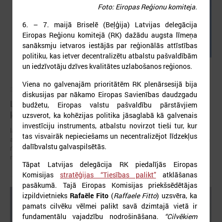
Foto: Eiropas Reģionu komiteja.
6. – 7. maijā Briselē (Beļģija) Latvijas delegācija
Eiropas Reģionu komitejā (RK) dažādu augsta līmeņa
sanāksmju ietvaros iestājās par reģionālās attīstības
politiku, kas ietver decentralizētu atbalstu pašvaldībām
un iedzīvotāju dzīves kvalitātes uzlabošanos reģionos.
Viena no galvenajām prioritātēm RK plenārsesijā bija
2026. gada 05. augusts
diskusijas par nākamo Eiropas Savienības daudzgadu
LPS aicina piedalīties seminārā “Stiprinot vietējās
budžetu, Eiropas valstu pašvaldību pārstāvjiem
kopienas krīzē" 11. augustā, Cēsīs
uzsverot, ka kohēzijas politika jāsaglabā kā galvenais
investīciju instruments, atbalstu novirzot tieši tur, kur
latvijas Pašvaldību savienība sadarbībā ar Cēsu novada pašvaldību
tas visvairāk nepieciešams un necentralizējot līdzekļus
aicina piedalīties seminārā “Stiprinot vietējās kopienas krīzē: proaktīva
dalībvalstu galvaspilsētās.
rīcība un pieredzes apmaiņa starp Ukrainas un ES pašvaldībām”, kas
notiks šī gada 11.augustā no plkst.10.00 līdz 15.30
Tāpat Latvijas delegācija RK piedalījās Eiropas
Komisijas
stratēģijas “Tiesības palikt”
atklāšanas
pasākumā. Tajā Eiropas Komisijas priekšsēdētājas
izpildvietnieks
Rafaēle Fito
(
Raffaele Fitto
) uzsvēra, ka
pamats cilvēku vēlmei palikt savā dzimtajā vietā ir
fundamentālu vajadzību nodrošināšana.
“Cilvēkiem