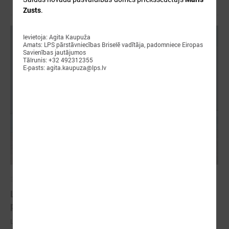
Zusts
.
Ievietoja: Agita Kaupuža
Amats: LPS pārstāvniecības Briselē vadītāja, padomniece Eiropas
Savienības jautājumos
Tālrunis: +32 492312355
E-pasts: agita.kaupuza@lps.lv
2026. gada 18. maijs
LPS Azerbaidžānā piedalās vērienīgajā Pasaules
pilsētu forumā
LPS Azerbaidžānā piedalās vērienīgajā Pasaules pilsētu forumā