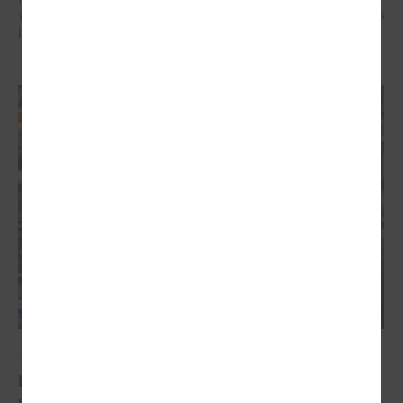
veidotājus, pētniekus un pilsoniskās sabiedrības līderus no visa Baltijas
jūras reģiona.
2026. gada 07. maijs
Latvijas pašvaldību balsis Briselē: veidojot
spēcīgu kohēzijas politiku un pašvaldību attīstību