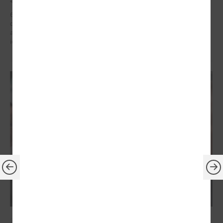
6. – 7. maijā Briselē Latvijas delegācija Eiropas Reģionu komitejā
dažādu augsta līmeņa sanāksmju ietvaros iestājās par reģionālās
attīstības politiku, kas ietver decentralizētu atbalstu pašvaldībām un
iedzīvotāju dzīves kvalitātes uzlabošanos reģionos.
2026. gada 21. aprīlis