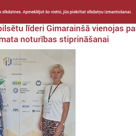
 sīkdatnes. Apmeklējot šo vietni, jūs piekrītat sīkdatņu izmantošanai.
a 17. jūnijs
ilsētu līderi Gimarainšā vienojas pa
limata noturības stiprināšanai
STARPTAUTISKĀ
PROJEKTI
APVIENĪBAS
SADARBĪBA