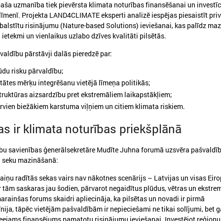
aša uzmanība tiek pievērsta klimata noturības finansēšanai un investīc
ā līmenī. Projekta LAND4CLIMATE eksperti analizē iespējas piesaistīt pri
 balstītu risinājumu (Nature-based Solutions) ieviešanai, kas palīdz maz
ietekmi un vienlaikus uzlabo dzīves kvalitāti pilsētās.
valdību pārstāvji dalās pieredzē par:
du risku pārvaldību;
itātes mērķu integrēšanu vietējā līmeņa politikās;
026. gada 18. maijs
2026. gada 13. maijs
struktūras aizsardzību pret ekstremāliem laikapstākļiem;
LPS Azerbaidžānā piedalās
Baltijas jūras reģion
rvien biežākiem karstuma viļņiem un citiem klimata riskiem.
vērienīgajā Pasaules pilsētu
sākas ar uzticēšanos
forumā
sadarbību un rīcību
s ir klimata noturības priekšplānā
PS Azerbaidžānā piedalās vērienīgajā
No 11. līdz 13. maijam Tallinā
ību savienības ģenerālsekretāre Mudīte Juhna forumā uzsvēra pašvaldī
asaules pilsētu forumā
EUSBSR ikgadējais forums, k
valdību un pašvaldību pārstāv
u seku mazināšanā:
veidotājus, pētniekus un pil
sabiedrības līderus no visa Ba
iņu radītās sekas vairs nav nākotnes scenārijs – Latvijas un visas Eir
reģiona.
 tām saskaras jau šodien, pārvarot negaidītus plūdus, vētras un ekstre
rainšas forums skaidri apliecināja, ka pilsētas un novadi ir pirmā
īnija, tāpēc vietējām pašvaldībām ir nepieciešami ne tikai solījumi, bet 
pieejams finansējums pamatotu risinājumu ieviešanai. Investējot reģionu