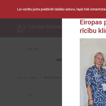
Lai varētu jums piedāvāt labāku saturu, lapā tiek izmantotas
Publicēts: 2026. gad
Eiropas p
Latvijas Pašvaldību savienība
rīcību k
PAR LPS
ZIŅAS
KOMITEJAS
LPS
ZIŅAS
EIROPĀ UN PASAULĒ
LPS