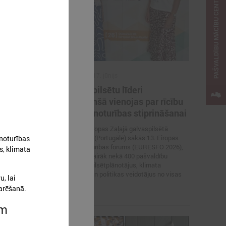
PAŠVALDĪBU MĀCĪBU CENTRS
2026. gada 17. jūnijs
 aicinātas
Eiropas pilsētu līderi
i ar
Gimarainšā vienojas par rīcību
 veltītai
klimata noturības stiprināšanai
17. jūnijā Eiropas Zaļajā galvaspilsētā
Gimarainšā (Portugālē) sākās 13. Eiropas
 noturības
nu padome
Pilsētu noturības forums (EURESFO 2026),
s, klimata
urope” un
kas pulcē vairāk nekā 400 pašvaldību
 izsludinājusi
vadītājus, pilsētplānotājus, klimata
pašvaldību
ekspertus un politikas veidotājus no visas
tiltu sadarbības
, lai
Eiropas.
arēšanā.
em