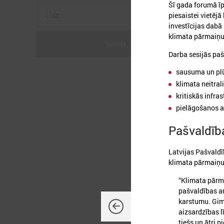
Šī gada forumā īp
piesaistei vietēj
investīcijas dabā
klimata pārmaiņu 
Meklēt
Darba sesijās paš
sausuma un plū
klimata neitral
2
kritiskās infra
pielāgošanos a
Pašvaldība
L
Latvijas Pašvald
P
klimata pārmaiņ
“Klimata pārma
pašvaldības ar
karstumu. Gima
aizsardzības l
tiešs un ātri 