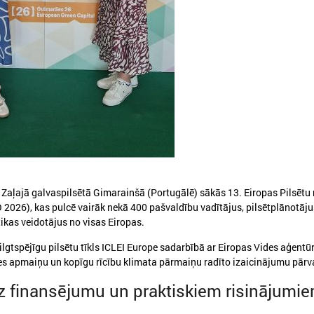
026. gada 05. augusts
2026. gada 19. jūnijs
LPS aicina piedalīties seminārā
Latvijas pašvaldības
“Stiprinot vietējās kopienas
pieteikties sadarbība
krīzē" 11. augustā, Cēsīs
Ukrainas pašvaldībām
starptautiskai balvai
atvijas Pašvaldību savienība sadarbībā ar
ēsu novada pašvaldību aicina piedalīties
s Zaļajā galvaspilsētā Gimarainšā (Portugālē) sākās 13. Eiropas Pilsētu
Eiropas Pašvaldību un reģio
eminārā “Stiprinot vietējās kopienas krīzē:
026), kas pulcē vairāk nekā 400 pašvaldību vadītājus, pilsētplānotāju
sadarbībā ar “U-LEAD with E
roaktīva rīcība un pieredzes apmaiņa starp
Latvijas Pašvaldību savienību
tikas veidotājus no visas Eiropas.
krainas un ES pašvaldībām”, kas notiks šī
pieteikšanos starptautiskai 
ada 11.augustā no plkst.10.00 līdz 15.30
sadarbības balvai “Uzticības 
lgtspējīgu pilsētu tīkls ICLEI Europe sadarbībā ar Eiropas Vides aģentūru
balva 2026”.
es apmaiņu un kopīgu rīcību klimata pārmaiņu radīto izaicinājumu pārv
z finansējumu un praktiskiem risinājumi