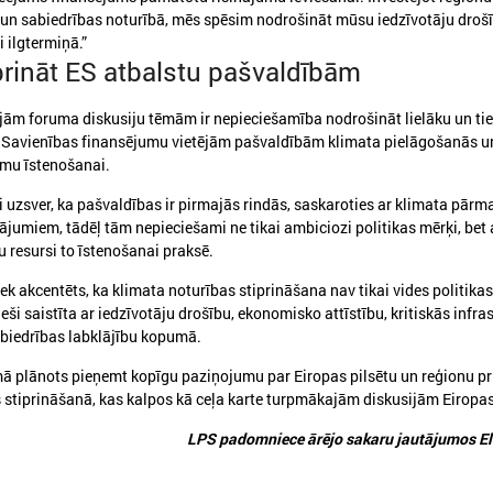
 un sabiedrības noturībā, mēs spēsim nodrošināt mūsu iedzīvotāju droš
i ilgtermiņā.”
prināt ES atbalstu pašvaldībām
jām foruma diskusiju tēmām ir nepieciešamība nodrošināt lielāku un ti
 Savienības finansējumu vietējām pašvaldībām klimata pielāgošanās u
mu īstenošanai.
 uzsver, ka pašvaldības ir pirmajās rindās, saskaroties ar klimata pārm
ājumiem, tādēļ tām nepieciešami ne tikai ambiciozi politikas mērķi, bet 
u resursi to īstenošanai praksē.
026. gada 21. aprīlis
2026. gada 26. marts
Kohēzijas politika pēc 2027.
Somijas Vesilahti pa
iek akcentēts, ka klimata noturības stiprināšana nav tikai vides politikas
gada: pašvaldību loma, drošība
delegācija viesojas L
ieši saistīta ar iedzīvotāju drošību, ekonomisko attīstību, kritiskās infra
un lauksaimniecības nākotne
Pašvaldību savienīb
abiedrības labklājību kopumā.
1. aprīlī Eiropas Reģionu komitejā
Somijas Vesilahti pašvaldība
 plānots pieņemt kopīgu paziņojumu par Eiropas pilsētu un reģionu pr
notikušajās sanāksmēs aktīvāko diskusiju
viesojas Latvijas Pašvaldību
 stiprināšanā, kas kalpos kā ceļa karte turpmākajām diskusijām Eiropas
entrā izskanēja jautājums par kohēzijas
olitiku pēc 2027. gada, uzsverot pašvaldību,
LPS padomniece ārējo sakaru jautājumos El
o īpaši Eiropas Savienības austrumu
obežas reģionu lomu.