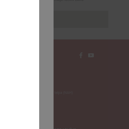
rakstus
NODERĪGI
Klimata zināšanu telpa (NAH)
Bauhaus Latvijā
Jaunatnes lietas
Iepirkumu joma
apvienība