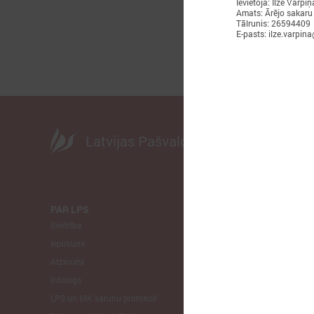
Ievietoja: Ilze Vārpiņ
Amats: Ārējo sakaru
Tālrunis: 26594409
E-pasts: ilze.varpina
Latvijas Pašvaldību savienība
PAR LPS
KOMITEJA
Biedrība
Finanšu un 
Iepirkumi
Izglītības un
Atzinumi
Veselības un
Infologs
Reģionālās a
LPS un MK sarunu protokoli
Tautsaimniec