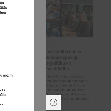
iju
vātās
ināt
2026. gada 07. maijs
a noturība
Latvijas pašvaldību balsis
,
Briselē: veidojot spēcīgu
kohēzijas politiku un
pašvaldību attīstību
 norisinājās 17.
bu nozīmi
as pulcēja
6. – 7. maijā Briselē Latvijas delegācija
jus, politikas
Eiropas Reģionu komitejā dažādu augsta
soniskās
līmeņa sanāksmju ietvaros iestājās par
ltijas jūras
opas
reģionālās attīstības politiku, kas ietver
decentralizētu atbalstu pašvaldībām un
mālu
iedzīvotāju dzīves kvalitātes uzlabošanos
reģionos.
gan