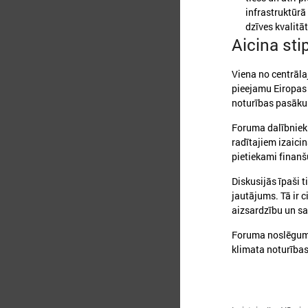
infrastruktūrā
dzīves kvalitāt
Aicina sti
Viena no centrāla
pieejamu Eiropas
noturības pasāku
Foruma dalībnieki
radītajiem izaicin
pietiekami finanš
2
Diskusijās īpaši t
jautājums. Tā ir c
aizsardzību un s
2
Foruma noslēgumā
klimata noturības
c
p
j
r