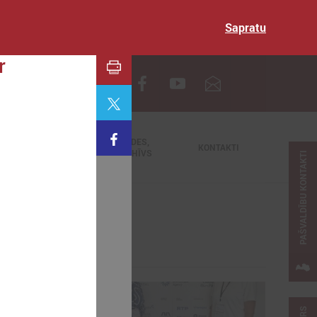
Sapratu
r
EN
TIEŠRAIDES,
NODERĪGI
KONTAKTI
VIDEOARHĪVS
PAŠVALDĪBU KONTAKTI