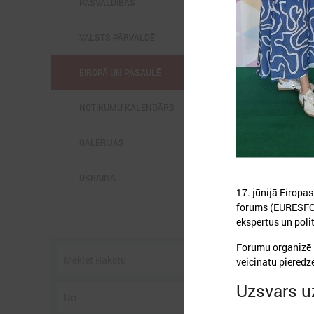
PAŠVALDĪBĀS
VALSTS PĀRVALDĒ
EIROPĀ UN PASAULĒ
2
NOTIKUMU KALENDĀRS
GALERIJAS
UKRAINA
l
C
17. jūnijā Eiropa
s
forums (EURESFO 2
p
ekspertus un poli
U
g
Forumu organizē i
veicinātu pieredz
Uzsvars u