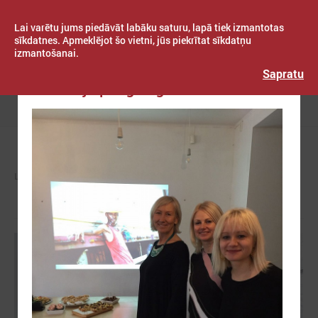
Lai varētu jums piedāvāt labāku saturu, lapā tiek izmantotas
sīkdatnes. Apmeklējot šo vietni, jūs piekrītat sīkdatņu
izmantošanai.
Publicēts: 2017. gada 22. janvāris
Latvijas Pašvaldību savienība
Sapratu
Diskusija par godīgu tirdzniecību
Izvēlne
LPS
ZIŅAS
LPS