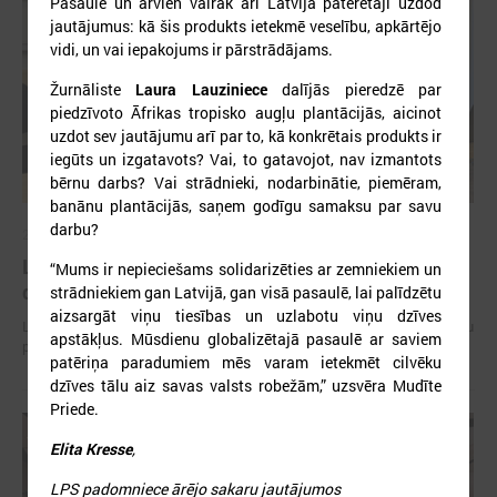
Pasaulē un arvien vairāk arī Latvijā patērētāji uzdod
jautājumus: kā šis produkts ietekmē veselību, apkārtējo
vidi, un vai iepakojums ir pārstrādājams.
Žurnāliste
Laura Lauziniece
dalījās pieredzē par
piedzīvoto Āfrikas tropisko augļu plantācijās, aicinot
uzdot sev jautājumu arī par to, kā konkrētais produkts ir
iegūts un izgatavots? Vai, to gatavojot, nav izmantots
bērnu darbs? Vai strādnieki, nodarbinātie, piemēram,
banānu plantācijās, saņem godīgu samaksu par savu
darbu?
2026. gada 15. jūlijs
LPS: Interaktīvā karte vienkopus parāda plašu un
“Mums ir nepieciešams solidarizēties ar zemniekiem un
detalizētu informāciju par skolu tīklu Latvijā
strādniekiem gan Latvijā, gan visā pasaulē, lai palīdzētu
aizsargāt viņu tiesības un uzlabotu viņu dzīves
LPS: Interaktīvā karte vienkopus parāda plašu un detalizētu informāciju
apstākļus. Mūsdienu globalizētajā pasaulē ar saviem
par skolu tīklu Latvijā
patēriņa paradumiem mēs varam ietekmēt cilvēku
dzīves tālu aiz savas valsts robežām,” uzsvēra Mudīte
Priede.
Elita Kresse
,
LPS padomniece ārējo sakaru jautājumos