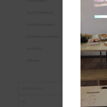
PAŠVALDĪBĀS
VALSTS PĀRVALDĒ
EIROPĀ UN PASAULĒ
2
NOTIKUMU KALENDĀRS
GALERIJAS
L
p
UKRAINA
P
g
z