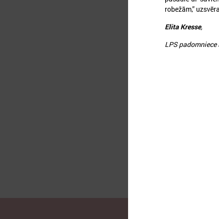
robežām,” uzsvēra
Elita Kresse
,
LPS padomniece ā
2
L