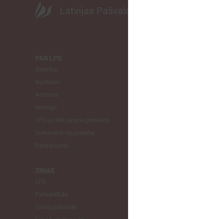
Latvijas Pašvaldību savienība
PAR LPS
KOMITEJA
Biedrība
Finanšu un 
Iepirkumi
Izglītības un
Atzinumi
Veselības un
Infologs
Reģionālās a
LPS un MK sarunu protokoli
Tautsaimniec
Dokumenti lejupielādei
Sporta jautā
Pakalpojumi
Informātikas
Mājokļu jau
ZIŅAS
LPS
STARPTAU
Pašvaldībās
Pārstāvniecīb
Valsts pārvaldē
Eiropas Reģi