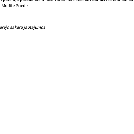
 Mudīte Priede.
rējo sakaru jautājumos
026. gada 30. jūnijs
2026. gada 30. jūnijs
LPS: ir savlaicīgi jāgatavo
LPS ar sadarbības p
projektu pieteikumi Eiropas
vienojas par labas p
Konkurētspējas fondam
principu ieviešanu s
nozarē
PS: ir savlaicīgi jāgatavo projektu
pieteikumi Eiropas Konkurētspējas fondam
LPS ar sadarbības partneriem
labas pārvaldības principu ie
nozarē
Ielādēt vecākus 