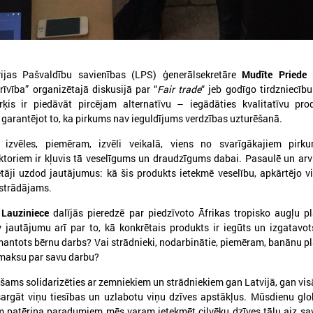
vijas Pašvaldību savienības (LPS) ģenerālsekretāre
Mudīte Priede
p
026. gada 09. jūlijs
2026. gada 07. jūlijs
rīvība” organizētajā diskusijā par “
Fair trade
“ jeb godīgo tirdzniecīb
rķis ir piedāvāt pircējam alternatīvu – iegādāties kvalitatīvu pro
LPS: apreibinošu vielu ietekmē
LPS un Labklājības m
arantējot to, ka pirkums nav ieguldījums verdzības uzturēšanā.
esošu bērnu profilakses iestādi
pārrunā DigiSoc sad
nedrīkst slēgt bez droša
līguma nosacījumus 
s izvēles, piemēram, izvēli veikalā, viens no svarīgākajiem pirku
alternatīva risinājuma
pārvaldību
ktoriem ir kļuvis tā veselīgums un draudzīgums dabai. Pasaulē un arv
ētāji uzdod jautājumus: kā šis produkts ietekmē veselību, apkārtējo vi
PS: apreibinošu vielu ietekmē esošu bērnu
LPS un Labklājības ministrija
rstrādājams.
rofilakses iestādi nedrīkst slēgt bez droša
DigiSoc sadarbības līguma n
lternatīva risinājuma
datu pārvaldību
 Lauziniece
dalījās pieredzē par piedzīvoto Āfrikas tropisko augļu pl
 jautājumu arī par to, kā konkrētais produkts ir iegūts un izgatavot
mantots bērnu darbs? Vai strādnieki, nodarbinātie, piemēram, banānu pl
maksu par savu darbu?
šams solidarizēties ar zemniekiem un strādniekiem gan Latvijā, gan vis
sargāt viņu tiesības un uzlabotu viņu dzīves apstākļus. Mūsdienu glo
m patēriņa paradumiem mēs varam ietekmēt cilvēku dzīves tālu aiz sa