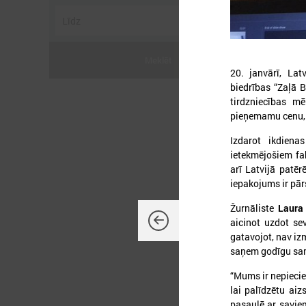
Meklēt
20. janvārī, Lat
2
biedrības “Zaļā B
tirdzniecības mē
pieņemamu cenu, g
Izdarot ikdiena
ietekmējošiem fa
arī Latvijā patēr
L
iepakojums ir pā
p
a
Žurnāliste
Laura
aicinot uzdot sev
gatavojot, nav iz
saņem godīgu sa
“Mums ir nepiecie
lai palīdzētu aiz
pasaulē ar savie