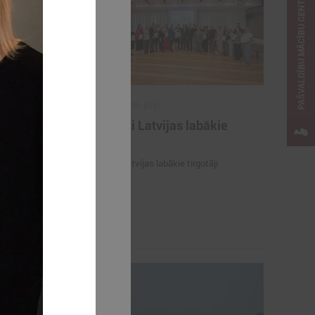
PAŠVALDĪBU MĀCĪBU CENTRS
2026. gada 09. jūlijs
e
Sumināti Latvijas labākie
ašu un
tirgotāji
u par skolu
Sumināti Latvijas labākie tirgotāji
opus parāda
ju par skolu