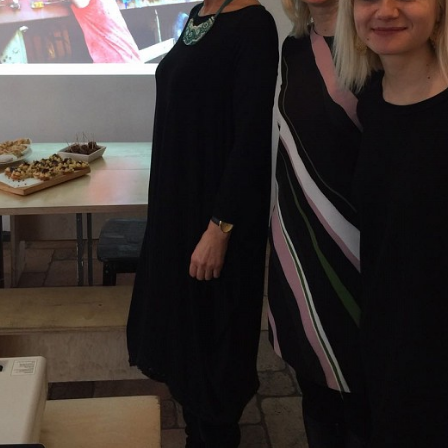
026. gada 30. jūlijs
2026. gada 15. jūlijs
Latvijas Pašvaldību savienības
LPS: Interaktīvā kart
un Iekšlietu ministrijas sarunas
vienkopus parāda pl
detalizētu informācij
atvijas Pašvaldību savienība aicina
tīklu Latvijā
iedalīties Iekšlietu ministrijas un Latvijas
ašvaldību savienības sarunās, kas notiks šī
LPS: Interaktīvā karte vienk
ada 5. augustā plkst. 14:30 LPS 4. stāva
plašu un detalizētu informāci
ālē (Mazā Pils iela 1, Rīga).
tīklu Latvijā