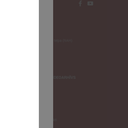
NODERĪGI
Klimata zināšanu telpa (NAH)
Bauhaus Latvijā
Jaunatnes lietas
Iepirkumu joma
apvienība
TIEŠRAIDES, VIDEOARHĪVS
Tiešraide
Videoarhīvs
Videoarhīvs-old
KONTAKTI
Pašvaldību kontakti
LPS