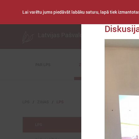
Lai varētu jums piedāvāt labāku saturu, lapā tiek izmantotas
Publicēts: 2017. gad
Diskusij
Latvijas Pašvaldību savienība
PAR LPS
ZIŅAS
KOMITEJAS
LPS
ZIŅAS
LPS
LPS