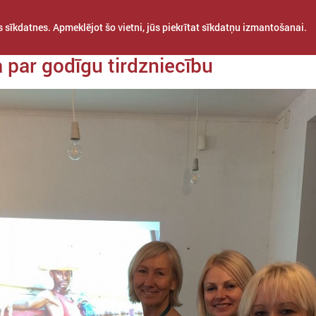
 sīkdatnes. Apmeklējot šo vietni, jūs piekrītat sīkdatņu izmantošanai.
a 22. janvāris
a par godīgu tirdzniecību
STARPTAUTISKĀ
PROJEKTI
APVIENĪBAS
SADARBĪBA