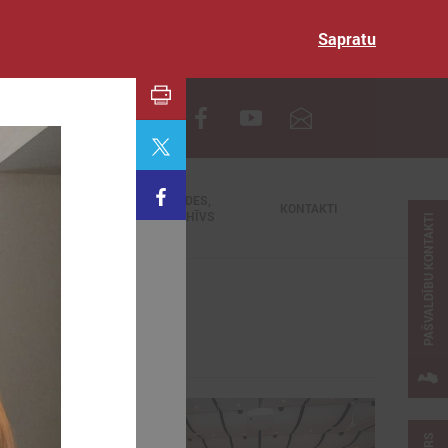
Sapratu
EN
TIEŠRAIDES,
NODERĪGI
KONTAKTI
VIDEOARHĪVS
PAŠVALDĪBU KONTAKTI