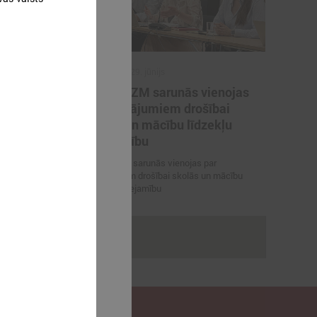
2026. gada 29. jūnijs
artneriem
LPS un IZM sarunās vienojas
ārvaldības
par risinājumiem drošībai
porta
skolās un mācību līdzekļu
pieejamību
 vienojas par
LPS un IZM sarunās vienojas par
viešanu sporta
risinājumiem drošībai skolās un mācību
līdzekļu pieejamību
rakstus