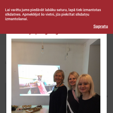
Lai varētu jums piedāvāt labāku saturu, lapā tiek izmantotas
sīkdatnes. Apmeklējot šo vietni, jūs piekrītat sīkdatņu
izmantošanai.
Publicēts: 2017. gada 22. janvāris
Latvijas Pašvaldību savienība
Sapratu
Diskusija par godīgu tirdzniecību
Izvēlne
LPS
ZIŅAS
LPS