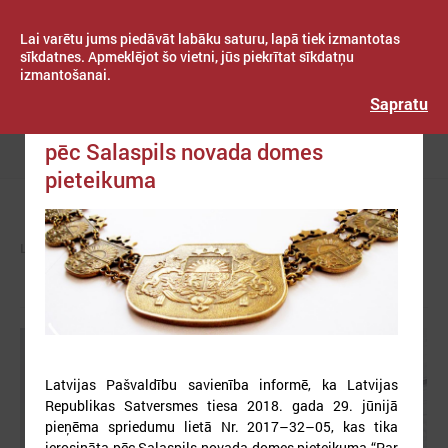
Lai varētu jums piedāvāt labāku saturu, lapā tiek izmantotas
sīkdatnes. Apmeklējot šo vietni, jūs piekrītat sīkdatņu
izmantošanai.
Publicēts: 2018. gada 02. jūlijs
Latvijas Pašvaldību savienība
Sapratu
Satversmes tiesas atzinums lietā
pēc Salaspils novada domes
Izvēlne
pieteikuma
LPS
ZIŅAS
LPS
Latvijas Pašvaldību savienība informē, ka Latvijas
Republikas Satversmes tiesa 2018. gada 29. jūnijā
pieņēma spriedumu lietā Nr. 2017–32–05, kas tika
ierosināta pēc Salaspils novada domes pieteikuma “Par