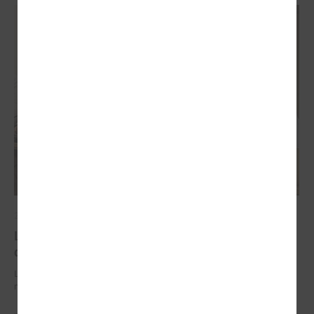
2026. gada 29. jūnijs
LPS un IZM sarunās vienojas par risinājumiem
drošībai skolās un mācību līdzekļu pieejamību
LPS un IZM sarunās vienojas par risinājumiem drošībai skolās un
mācību līdzekļu pieejamību