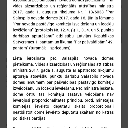
vides aizsardzības un reģionālās attīstības ministra
2017. gada 1. augusta rīkojuma Nr. 1-13/6038 “Par
Salaspils novada domes 2017. gada 16. jūnija lēmuma
“Par novada pastāvīgo komiteju izveidošanu un locekļu
ievēlēšanu” (protokols Nr. 12, 4. §) 1., 3., 4. un 5. punkta
darbības apturēšanu” atbilstību Latvijas Republikas
Satversmes 1. pantam un likuma “Par pašvaldībām” 49.
pantam” (turpmāk – spriedums).
2026. gada 30. jūlijs
Lieta ierosināta pēc Salaspils novada domes
Latvijas Pašvaldību savienības un Iekšlietu
pieteikuma. Vides aizsardzības un reģionālās attīstības
ministrijas sarunas
ministrs 2017. gada 1. augustā ar apstrīdēto rīkojumu
Latvijas Pašvaldību savienība aicina piedalīties Iekšlietu ministrijas un
apturēja atsevišķu punktu darbību Salaspils novada
Latvijas Pašvaldību savienības sarunās, kas notiks šī gada 5. augustā
domes lēmumam par pašvaldības pastāvīgo komiteju
plkst. 14:30 LPS 4. stāva zālē (Mazā Pils iela 1, Rīga).
izveidošanu un locekļu ievēlēšanu. Pēc ministra ieskata,
dome četru tās komiteju sastāva veidošanā nav
ievērojusi proporcionalitātes principu, proti, minētajās
komitejās ievēlēto deputātu skaits proporcionāli
neatbilstot domē ievēlēto deputātu skaitam no katras
politiskās partijas.