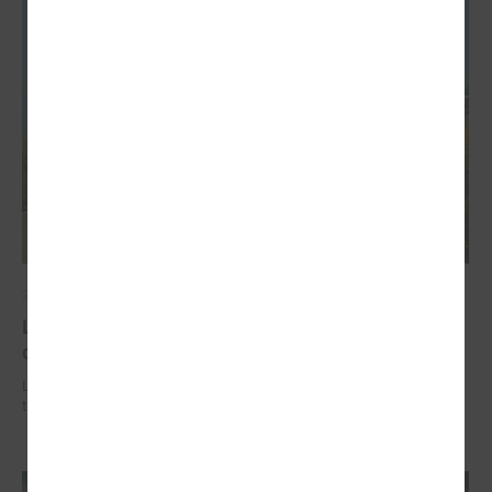
2026. gada 02. jūlijs
LPS iesaka likumā noteikt pašvaldības
organizētus sabiedriskā transporta pārvadājumus
LPS iesaka likumā noteikt pašvaldības organizētus sabiedriskā
transporta pārvadājumus