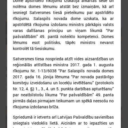
Dome apstrīdēto rīkojumu izskatīja ārkārtas sēdē un
nolēma domes lēmumu atstāt bez izmaiņām, kā arī
iesniegt Satversmes tiesā pieteikumu par apstrīdēto
rīkojumu. Salaspils novada dome uzskata, ka ar
apstrīdētā rīkojuma izdošanu ministrs pārkāpis valsts
varas dalīšanas principu un viņam likumā “Par
pašvaldībām” 49. pantā noteikto kompetenci. Domes
lēmums esot politisks, tāpēc ministrs nevarot
kontrolēt tā tiesiskumu.
Satversmes tiesa nosprieda atzīt vides aizsardzības un
2026. gada 15. jūlijs
reģionālās attīstības ministra 2017. gada 1. augusta
LPS: Interaktīvā karte vienkopus parāda plašu un
rīkojumu Nr. 1-13/6038 “Par Salaspils novada domes
detalizētu informāciju par skolu tīklu Latvijā
2017. gada 16. jūnija lēmuma “Par novada pastāvīgo
komiteju izveidošanu un locekļu ievēlēšanu” (protokols
LPS: Interaktīvā karte vienkopus parāda plašu un detalizētu informāciju
Nr. 12, 4. §) 1., 3., 4. un 5. punkta darbības apturēšanu”
par skolu tīklu Latvijā
par neatbilstošu likuma “Par pašvaldībām” 49. panta
pirmās daļas pirmajam teikumam un spēkā neesošu no
rīkojuma izdošanas brīža.
Spriedumā ir ietverts arī Latvijas Pašvaldību savienības
sniegtais viedoklis lietā. Aicinām ar to iepazīties un