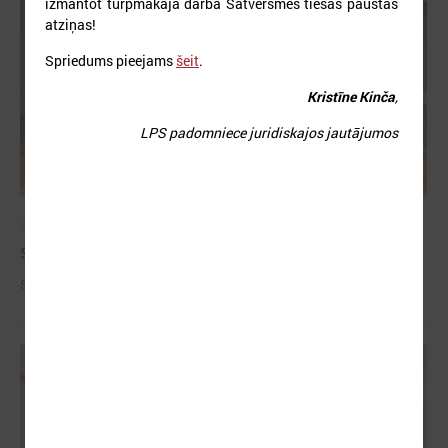
izmantot turpmākajā darbā Satversmes tiesas paustās
atziņas!
Spriedums pieejams
šeit
.
Kristīne Kinča
,
LPS padomniece juridiskajos jautājumos
2026. gada 09. jūlijs
Sumināti Latvijas labākie tirgotāji
Sumināti Latvijas labākie tirgotāji