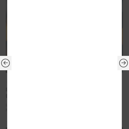
2026. gada 30. jūnijs
LPS: ir savlaicīgi jāgatavo projektu pieteikumi
Eiropas Konkurētspējas fondam
LPS: ir savlaicīgi jāgatavo projektu pieteikumi Eiropas Konkurētspējas
fondam