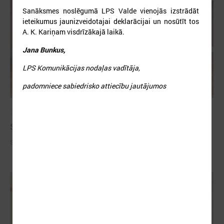
Sanāksmes noslēgumā LPS Valde vienojās izstrādāt
ieteikumus jaunizveidotajai deklarācijai un nosūtīt tos
A. K. Kariņam visdrīzākajā laikā.
Jana Bunkus,
LPS Komunikācijas nodaļas vadītāja,
padomniece sabiedrisko attiecību jautājumos
2026. gada 09. jūlijs
Sumināti Latvijas labākie tirgotāji
Sumināti Latvijas labākie tirgotāji