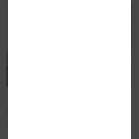
2026. gada 29. jūnijs
LPS un IZM sarunās vienojas par risinājumiem
drošībai skolās un mācību līdzekļu pieejamību
LPS un IZM sarunās vienojas par risinājumiem drošībai skolās un
mācību līdzekļu pieejamību