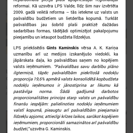
reformai. Kā uzsvēra LPS Valde, līdz šim nav izvērtēta
2009. gadā veiktā reforma – tās ietekme uz valsts un
pašvaldību budžetiem un lietderība kopumā. Turklāt
pašvaldības jau šobrīd plaši praktizē dažādas
sadarbības formas, tādējādi optimizējot pakalpojumu
pieejamību un ietaupot budžeta līdzekļus.
LPS priekšsēdis
Gints Kaminskis
vērsa A. K. Kariņa
uzmanību arī uz medijos izskanējušo viedokli, ka
jāpārskata daļa, ko pašvaldības saņem no kopējiem
2026. gada 15. jūlijs
valsts ieņēmumiem.
“
Pašvaldības savu darbību plāno
LPS: Interaktīvā karte vienkopus parāda plašu un
ilgtermiņā, tāpēc pašvaldībām piekrītošā nodokļu
detalizētu informāciju par skolu tīklu Latvijā
proporcija 19,6% apmērā valsts konsolidētā kopbudžeta
nodokļu ieņēmumos ir jānostiprina ar likumu kā
LPS: Interaktīvā karte vienkopus parāda plašu un detalizētu informāciju
pastāvīga norma. Šādā gadījumā darbotos
par skolu tīklu Latvijā
proporcionalitātes princips starp valsts un pašvaldību
finanšu iespējām: palielinoties nodokļu ieņēmumiem
valstī kopumā, pieaugtu arī pašvaldībām pieejamais
līdzekļu apjoms; attiecīgi krīzes laikos, sarūkot kopējiem
ieņēmumiem, proporcionāli samazinātos arī pašvaldību
budžeti,”
uzsvēra G. Kaminskis.