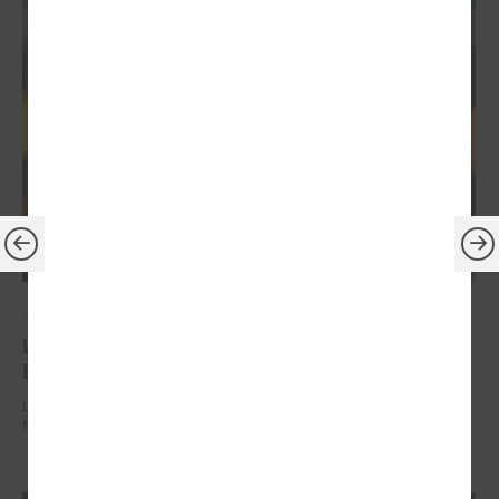
2026. gada 30. jūnijs
LPS: ir savlaicīgi jāgatavo projektu pieteikumi
Eiropas Konkurētspējas fondam
LPS: ir savlaicīgi jāgatavo projektu pieteikumi Eiropas Konkurētspējas
fondam