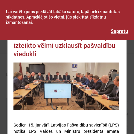
Lai varētu jums piedāvāt labāku saturu, lapā tiek izmantotas
sīkdatnes. Apmeklējot šo vietni, jūs piekrītat sīkdatņu
izmantošanai.
Publicēts: 2019. gada 15. janvāris
Latvijas Pašvaldību savienība
Sapratu
LPS pauž gandarījumu par Kariņa
izteikto vēlmi uzklausīt pašvaldību
Izvēlne
viedokli
LPS
ZIŅAS
LPS
Šodien, 15. janvārī, Latvijas Pašvaldību savienībā (LPS)
notika LPS Valdes un Ministru prezidenta amata