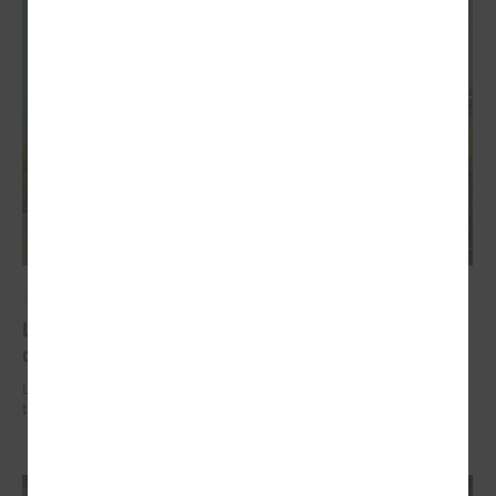
2026. gada 02. jūlijs
LPS iesaka likumā noteikt pašvaldības
organizētus sabiedriskā transporta pārvadājumus
LPS iesaka likumā noteikt pašvaldības organizētus sabiedriskā
transporta pārvadājumus