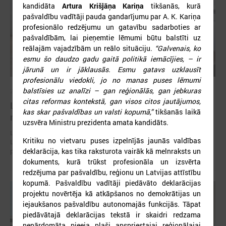
kandidāta
Artura Krišjāņa Kariņa
tikšanās, kurā
pašvaldību vadītāji pauda gandarījumu par A. K. Kariņa
profesionālo redzējumu un gatavību sadarboties ar
pašvaldībām, lai pieņemtie lēmumi būtu balstīti uz
reālajām vajadzībām un reālo situāciju.
“Galvenais, ko
esmu šo daudzo gadu gaitā politikā iemācījies, – ir
jārunā un ir jāklausās. Esmu gatavs uzklausīt
profesionālu viedokli, jo no manas puses lēmumi
balstīsies uz analīzi – gan reģionālās, gan jebkuras
2026. gada 30. jūlijs
citas reformas kontekstā, gan visos citos jautājumos,
Latvijas Pašvaldību savienības un Iekšlietu
kas skar pašvaldības un valsti kopumā,”
tikšanās laikā
ministrijas sarunas
uzsvēra Ministru prezidenta amata kandidāts.
Latvijas Pašvaldību savienība aicina piedalīties Iekšlietu ministrijas un
Kritiku no vietvaru puses izpelnījās jaunās valdības
Latvijas Pašvaldību savienības sarunās, kas notiks šī gada 5. augustā
plkst. 14:30 LPS 4. stāva zālē (Mazā Pils iela 1, Rīga).
deklarācija, kas tika raksturota vairāk kā melnraksts un
dokuments, kurā trūkst profesionāla un izsvērta
redzējuma par pašvaldību, reģionu un Latvijas attīstību
kopumā. Pašvaldību vadītāji piedāvāto deklarācijas
projektu novērtēja kā atkāpšanos no demokrātijas un
iejaukšanos pašvaldību autonomajās funkcijās. Tāpat
piedāvātajā deklarācijas tekstā ir skaidri redzama
nepārdomāta pieeja plaši apspriestajai reģionālajai