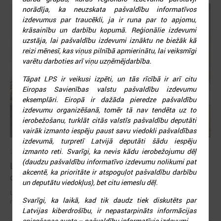
norādīja, ka neuzskata pašvaldību informatīvos
izdevumus par traucēkli, ja ir runa par to apjomu,
krāsainību un darbību kopumā. Reģionālie izdevumi
uzstāja, lai pašvaldību izdevumi iznāktu ne biežāk kā
reizi mēnesī, kas viņus pilnībā apmierinātu, lai veiksmīgi
varētu darboties arī viņu uzņēmējdarbība.
Tāpat LPS ir veikusi izpēti, un tās rīcībā ir arī citu
Eiropas Savienības valstu pašvaldību izdevumu
eksemplāri. Eiropā ir dažāda pieredze pašvaldību
izdevumu organizēšanā, tomēr tā nav tendēta uz to
ierobežošanu, turklāt citās valstīs pašvaldību deputāti
vairāk izmanto iespēju paust savu viedokli pašvaldības
izdevumā, turpretī Latvijā deputāti šādu iespēju
izmanto reti. Svarīgi, ka nevis kādu ierobežojumu dēļ
2026. gada 29. jūnijs
(daudzu pašvaldību informatīvo izdevumu nolikumi pat
LPS un IZM sarunās vienojas par risinājumiem
akcentē, ka prioritāte ir atspoguļot pašvaldību darbību
drošībai skolās un mācību līdzekļu pieejamību
un deputātu viedokļus), bet citu iemeslu dēļ.
LPS un IZM sarunās vienojas par risinājumiem drošībai skolās un
Svarīgi, ka laikā, kad tik daudz tiek diskutēts par
mācību līdzekļu pieejamību
Latvijas kiberdrošību, ir nepastarpināts informācijas
sniegšanas avots – pašvaldību informatīvie izdevumi.