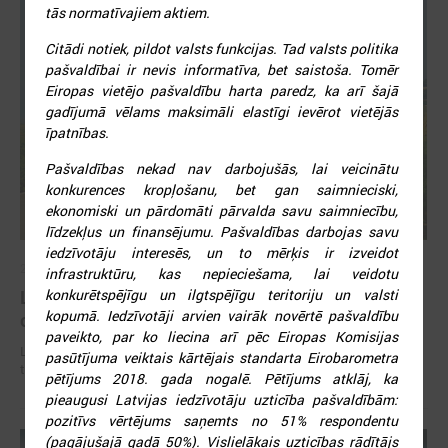
tās normatīvajiem aktiem.
Citādi notiek, pildot valsts funkcijas. Tad valsts politika
pašvaldībai ir nevis informatīva, bet saistoša. Tomēr
Eiropas vietējo pašvaldību harta paredz, ka arī šajā
gadījumā vēlams maksimāli elastīgi ievērot vietējās
īpatnības.
Pašvaldības nekad nav darbojušās, lai veicinātu
konkurences kropļošanu, bet gan saimnieciski,
ekonomiski un pārdomāti pārvalda savu saimniecību,
līdzekļus un finansējumu. Pašvaldības darbojas savu
iedzīvotāju interesēs, un to mērķis ir izveidot
2026. gada 02. jūlijs
infrastruktūru, kas nepieciešama, lai veidotu
konkurētspējīgu un ilgtspējīgu teritoriju un valsti
LPS iesaka likumā noteikt pašvaldības
kopumā. Iedzīvotāji arvien vairāk novērtē pašvaldību
organizētus sabiedriskā transporta pārvadājumus
paveikto, par ko liecina arī pēc Eiropas Komisijas
LPS iesaka likumā noteikt pašvaldības organizētus sabiedriskā
pasūtījuma veiktais kārtējais standarta Eirobarometra
transporta pārvadājumus
pētījums 2018. gada nogalē. Pētījums atklāj, ka
pieaugusi Latvijas iedzīvotāju uzticība pašvaldībām:
pozitīvs vērtējums saņemts no 51% respondentu
(pagājušajā gadā 50%). Vislielākais uzticības rādītājs