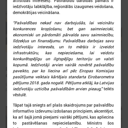
attīstības interesēs). Pašvaldību darbības pamats ir
iedzīvotāju labklājība, reģionālās izaugsmes veidošana,
demokrātijas veicināšana.
“Pašvaldības nekad nav darbojušās, lai veicinātu
konkurences kropļošanu, bet gan saimnieciski,
ekonomiski un pārdomāti pārvalda savu saimniecību,
līdzekļus un finansējumu. Pašvaldības darbojas savu
iedzīvotāju interesēs, un to mērķis ir izveidot
infrastruktūru, kas nepieciešama, lai veidotu
konkurētspējīgu un ilgtspējīgu teritoriju un valsti
2026. gada 15. jūlijs
kopumā. Iedzīvotāji arvien vairāk novērtē pašvaldību
LPS: Interaktīvā karte vienkopus parāda plašu un
paveikto, par ko liecina arī pēc Eiropas Komisijas
detalizētu informāciju par skolu tīklu Latvijā
pasūtījuma veiktais kārtējais standarta Eirobarometra
pētījums 2018. gada nogalē. Pētījums atklāj, ka Latvijas
LPS: Interaktīvā karte vienkopus parāda plašu un detalizētu informāciju
iedzīvotāju uzticība pašvaldībām arvien pieaug,”
teikts
par skolu tīklu Latvijā
vēstulē.
Tāpat tajā sniegts arī plašs skaidrojums par pašvaldību
informatīvo izdevumu izdošanas principiem, akcentējot,
ka arī šajā jomā pieejami vairāki pētījumi, kas apliecina
to pastāvēšanas nepieciešamību. Ministrs šos