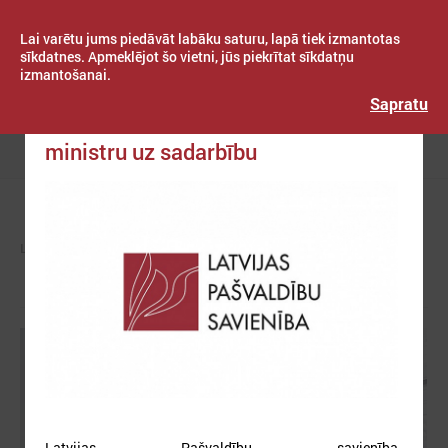
Lai varētu jums piedāvāt labāku saturu, lapā tiek izmantotas
sīkdatnes. Apmeklējot šo vietni, jūs piekrītat sīkdatņu
izmantošanai.
Publicēts: 2019. gada 14. februāris
Latvijas Pašvaldību savienība
Sapratu
LPS vēstulē aicina ekonomikas
ministru uz sadarbību
Izvēlne
LPS
ZIŅAS
LPS
Latvijas Pašvaldību savienība