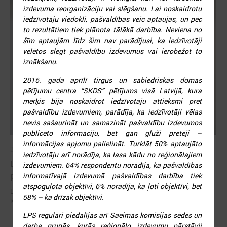
izdevuma reorganizāciju vai slēgšanu. Lai noskaidrotu
iedzīvotāju viedokli, pašvaldības veic aptaujas, un pēc
to rezultātiem tiek plānota tālākā darbība. Neviena no
šīm aptaujām līdz šim nav parādījusi, ka iedzīvotāji
vēlētos slēgt pašvaldību izdevumus vai ierobežot to
iznākšanu.
2016. gada aprīlī tirgus un sabiedriskās domas
pētījumu centra “SKDS” pētījums visā Latvijā, kura
mērķis bija noskaidrot iedzīvotāju attieksmi pret
pašvaldību izdevumiem, parādīja, ka iedzīvotāji vēlas
nevis sašaurināt un samazināt pašvaldību izdevumos
publicēto informāciju, bet gan gluži pretēji –
informācijas apjomu palielināt. Turklāt 50% aptaujāto
2026. gada 30. jūnijs
iedzīvotāju arī norādīja, ka lasa kādu no reģionālajiem
LPS ar sadarbības partneriem vienojas par labas
izdevumiem. 64% respondentu norādīja, ka pašvaldības
pārvaldības principu ieviešanu sporta nozarē
informatīvajā izdevumā pašvaldības darbība tiek
atspoguļota objektīvi, 6% norādīja, ka ļoti objektīvi, bet
LPS ar sadarbības partneriem vienojas par labas pārvaldības principu
58% – ka drīzāk objektīvi.
ieviešanu sporta nozarē
LPS regulāri piedalījās arī Saeimas komisijas sēdēs un
darba grupās, kurās reģionālo izdevumu pārstāvji