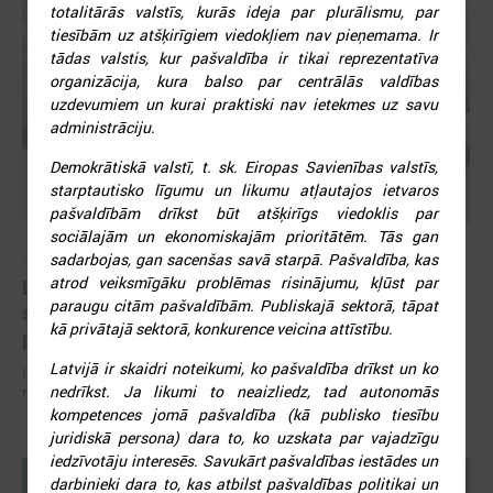
totalitārās valstīs, kurās ideja par plurālismu, par
tiesībām uz atšķirīgiem viedokļiem nav pieņemama. Ir
tādas valstis, kur pašvaldība ir tikai reprezentatīva
organizācija, kura balso par centrālās valdības
uzdevumiem un kurai praktiski nav ietekmes uz savu
administrāciju.
Demokrātiskā valstī, t. sk. Eiropas Savienības valstīs,
starptautisko līgumu un likumu atļautajos ietvaros
pašvaldībām drīkst būt atšķirīgs viedoklis par
sociālajām un ekonomiskajām prioritātēm. Tās gan
2026. gada 07. jūlijs
sadarbojas, gan sacenšas savā starpā. Pašvaldība, kas
atrod veiksmīgāku problēmas risinājumu, kļūst par
LPS un Labklājības ministrija pārrunā DigiSoc
paraugu citām pašvaldībām. Publiskajā sektorā, tāpat
sadarbības līguma nosacījumus un datu
kā privātajā sektorā, konkurence veicina attīstību.
pārvaldību
Latvijā ir skaidri noteikumi, ko pašvaldība drīkst un ko
LPS un Labklājības ministrija pārrunā DigiSoc sadarbības līguma
nedrīkst. Ja likumi to neaizliedz, tad autonomās
nosacījumus un datu pārvaldību
kompetences jomā pašvaldība (kā publisko tiesību
juridiskā persona) dara to, ko uzskata par vajadzīgu
iedzīvotāju interesēs. Savukārt pašvaldības iestādes un
darbinieki dara to, kas atbilst pašvaldības politikai un