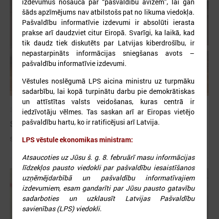
izdevumus nosauca par “pašvaldību avīzēm”, lai gan
šāds apzīmējums nav atbilstošs pat no likuma viedokļa.
Pašvaldību informatīvie izdevumi ir absolūti ierasta
prakse arī daudzviet citur Eiropā. Svarīgi, ka laikā, kad
tik daudz tiek diskutēts par Latvijas kiberdrošību, ir
nepastarpināts informācijas sniegšanas avots –
pašvaldību informatīvie izdevumi.
Vēstules noslēgumā LPS aicina ministru uz turpmāku
sadarbību, lai kopā turpinātu darbu pie demokrātiskas
un attīstītas valsts veidošanas, kuras centrā ir
2026. gada 09. jūlijs
iedzīvotāju vēlmes. Tas saskan arī ar Eiropas vietējo
pašvaldību hartu, ko ir ratificējusi arī Latvija.
Sumināti Latvijas labākie tirgotāji
Sumināti Latvijas labākie tirgotāji
LPS vēstule ekonomikas ministram:
Atsaucoties uz Jūsu š. g. 8. februārī masu informācijas
līdzekļos pausto viedokli par pašvaldību iesaistīšanos
uzņēmējdarbībā un pašvaldību informatīvajiem
izdevumiem, esam gandarīti par Jūsu pausto gatavību
sadarboties un uzklausīt Latvijas Pašvaldību
savienības (LPS) viedokli.