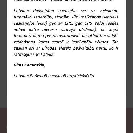
Ielādēt vecākus rakstus
Latvijas Pašvaldību savienība cer uz veiksmīgu
turpmāko sadarbību, aicinām Jūs uz tikšanos (iepriekš
saskaņojot laiku) gan ar LPS, gan LPS Valdi (sēdes
notiek katra mēneša pirmajā otrdienā), lai kopā
turpinātu darbu pie demokrātiskas un attīstītas valsts
veidošanas, kuras centrā ir iedzīvotāju vēlmes. Tas
saskan arī ar Eiropas vietējo pašvaldību hartu, ko ir
ratificējusi arī Latvija.
Gints Kaminskis,
Latvijas Pašvaldību savienības priekšsēdis
Meklēt
Latvijas Pašvaldību savienība