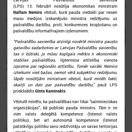
(LPS) 13. februārī nosūtīja ekonomikas ministram
Ralfam Nemiro
vēstuli, kurā pauda viedokli par nesen
masu medijos izskanējušo ministra redzējumu uz
pašvaldību darbību, proti, konkurences kropļošanu un
pašvaldību informatīvajiem izdevumiem.
“Pašvaldību savienība atzinīgi novērtē ministra pausto
gatavību sadarboties ar Latvijas Pašvaldību savienību,
2026. gada 30. jūlijs
tas ir būtiski, jo mūsu kopīgais mērķis ir ekonomiski
stabilas pašvaldības, ilgtermiņa attīstība, vienota
Latvijas Pašvaldību savienības un Iekšlietu
izpratne par reģionālo attīstību. Tomēr vairāki Nemiro
ministrijas sarunas
izteikumi vieš bažas, ņemot vērā subjektīvo redzējumu,
Latvijas Pašvaldību savienība aicina piedalīties Iekšlietu ministrijas un
tāpēc nosūtījām ministram vēstuli, kurā minēti fakti,
Latvijas Pašvaldību savienības sarunās, kas notiks šī gada 5. augustā
skaitļi un dati par pašvaldību darbību,
” pauž LPS
plkst. 14:30 LPS 4. stāva zālē (Mazā Pils iela 1, Rīga).
priekšsēdis
Gints Kaminskis
.
Vēstulē minēts, ka pašvaldības nav tikai “saimnieciskas
organizācijas”, kā publiski pauda ministrs. Tām ir ne
vien valsts deleģētā kompetence (īstenot valsts
politiku), bet arī autonomā kompetence (īstenot
patstāvīgu politiku savu iedzīvotāju un savas teritorijas