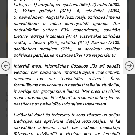
Latvijā ir: 1) bruņotajiem spēkiem (66%), 2) radio (62%),
3) Valsts policijai (62%), 4) televīzijai (58%),
5) pašvaldībām. Augstāks iedzīvotāju uzticības līmenis
pašvaldībām ir mūsu kaimiņvalstī Igaunijā (tur
pašvaldībām uzticas 63% respondentu), savukārt
Lietuvā rādītājs ir zemāks (47%). Viszemākie uzticības
rādītāji ir tiesām (32%), valdībai (31%), Saeimai (21%),
sociālajiem medijiem (21%), un sarakstu noslēdz
politiskās partijas, kam uzticas tikai 10% respondentu.
Intervijā masu informācijas līdzekļos Jūs arī paudāt
viedokli par pašvaldību informatīvajiem izdevumiem,
nosaucot tos par “pašvaldību avīzēm”. Šāds
formulējums nav korekts un neatbilst reālajai situācijai,
2026. gada 30. jūnijs
it sevišķi pēc grozījumiem likumā “Par presi un citiem
LPS: ir savlaicīgi jāgatavo projektu pieteikumi
masu informācijas līdzekļiem”, kas skaidri definē, ka tas
Eiropas Konkurētspējas fondam
neattiecas uz pašvaldību izdotajiem izdevumiem.
LPS: ir savlaicīgi jāgatavo projektu pieteikumi Eiropas Konkurētspējas
Lielākajai daļai šo izdevumu ir sena vēsture un dziļas
fondam
tradīcijas, kas apmierina vietējos iedzīvotājus. Tā kā
pašvaldību izdevumi iznāk par nodokļu maksātāju
līdzekļiem, iedzīvotāji ir vienīgie, kuri var ierosināt