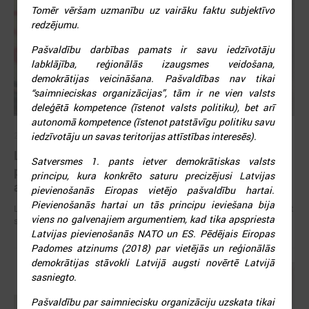
Tomēr vēršam uzmanību uz vairāku faktu subjektīvo
redzējumu.
Pašvaldību darbības pamats ir savu iedzīvotāju
labklājība, reģionālās izaugsmes veidošana,
demokrātijas veicināšana. Pašvaldības nav tikai
“saimnieciskas organizācijas”, tām ir ne vien valsts
deleģētā kompetence (īstenot valsts politiku), bet arī
autonomā kompetence (īstenot patstāvīgu politiku savu
iedzīvotāju un savas teritorijas attīstības interesēs).
2026. gada 09. jūlijs
LPS: apreibinošu vielu ietekmē esošu bērnu
Satversmes 1. pants ietver demokrātiskas valsts
profilakses iestādi nedrīkst slēgt bez droša
principu, kura konkrēto saturu precizējusi Latvijas
alternatīva risinājuma
pievienošanās Eiropas vietējo pašvaldību hartai.
Pievienošanās hartai un tās principu ieviešana bija
LPS: apreibinošu vielu ietekmē esošu bērnu profilakses iestādi nedrīkst
viens no galvenajiem argumentiem, kad tika apspriesta
slēgt bez droša alternatīva risinājuma
Latvijas pievienošanās NATO un ES. Pēdējais Eiropas
Padomes atzinums (2018) par vietējās un reģionālās
demokrātijas stāvokli Latvijā augsti novērtē Latvijā
sasniegto.
Pašvaldību par saimniecisku organizāciju uzskata tikai