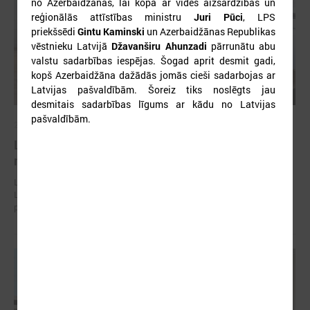
no Azerbaidžānas, lai kopā ar vides aizsardzības un
reģionālās attīstības ministru
Juri Pūci
, LPS
priekšsēdi
Gintu Kaminski
un Azerbaidžānas Republikas
vēstnieku Latvijā
Džavanširu Ahunzadi
pārrunātu abu
valstu sadarbības iespējas. Šogad aprit desmit gadi,
kopš Azerbaidžāna dažādās jomās cieši sadarbojas ar
Latvijas pašvaldībām. Šoreiz tiks noslēgts jau
desmitais sadarbības līgums ar kādu no Latvijas
pašvaldībām.
2026. gada 30. jūlijs
Latvijas Pašvaldību savienības un Iekšlietu
ministrijas sarunas
Latvijas Pašvaldību savienība aicina piedalīties Iekšlietu ministrijas un
Latvijas Pašvaldību savienības sarunās, kas notiks šī gada 5. augustā
plkst. 14:30 LPS 4. stāva zālē (Mazā Pils iela 1, Rīga).