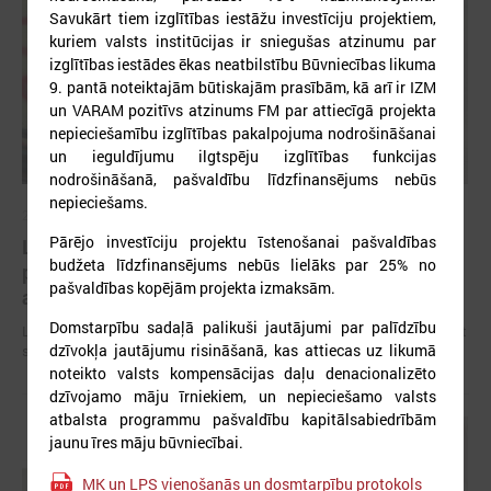
Savukārt tiem izglītības iestāžu investīciju projektiem,
kuriem valsts institūcijas ir sniegušas atzinumu par
izglītības iestādes ēkas neatbilstību Būvniecības likuma
9. pantā noteiktajām būtiskajām prasībām, kā arī ir IZM
un VARAM pozitīvs atzinums FM par attiecīgā projekta
nepieciešamību izglītības pakalpojuma nodrošināšanai
un ieguldījumu ilgtspēju izglītības funkcijas
nodrošināšanā, pašvaldību līdzfinansējums nebūs
nepieciešams.
2026. gada 09. jūlijs
Pārējo investīciju projektu īstenošanai pašvaldības
LPS: apreibinošu vielu ietekmē esošu bērnu
budžeta līdzfinansējums nebūs lielāks par 25% no
profilakses iestādi nedrīkst slēgt bez droša
pašvaldības kopējām projekta izmaksām.
alternatīva risinājuma
Domstarpību sadaļā palikuši jautājumi par palīdzību
LPS: apreibinošu vielu ietekmē esošu bērnu profilakses iestādi nedrīkst
dzīvokļa jautājumu risināšanā, kas attiecas uz likumā
slēgt bez droša alternatīva risinājuma
noteikto valsts kompensācijas daļu denacionalizēto
dzīvojamo māju īrniekiem, un nepieciešamo valsts
atbalsta programmu pašvaldību kapitālsabiedrībām
jaunu īres māju būvniecībai.
MK un LPS vienošanās un dosmtarpību protokols