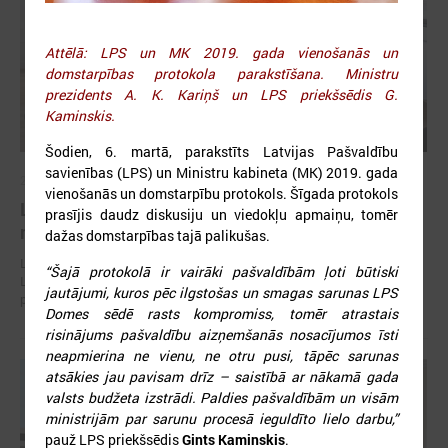
Attēlā: LPS un MK 2019. gada vienošanās un
domstarpības protokola parakstīšana. Ministru
prezidents A. K. Kariņš un LPS priekšsēdis G.
Kaminskis.
Šodien, 6. martā, parakstīts Latvijas Pašvaldību
savienības (LPS) un Ministru kabineta (MK) 2019. gada
2026. gada 30. jūlijs
vienošanās un domstarpību protokols. Šīgada protokols
Latvijas Pašvaldību savienības un Iekšlietu
prasījis daudz diskusiju un viedokļu apmaiņu, tomēr
ministrijas sarunas
dažas domstarpības tajā palikušas.
Latvijas Pašvaldību savienība aicina piedalīties Iekšlietu ministrijas un
“Šajā protokolā ir vairāki pašvaldībām ļoti būtiski
Latvijas Pašvaldību savienības sarunās, kas notiks šī gada 5. augustā
jautājumi, kuros pēc ilgstošas un smagas sarunas LPS
plkst. 14:30 LPS 4. stāva zālē (Mazā Pils iela 1, Rīga).
Domes sēdē rasts kompromiss, tomēr atrastais
risinājums pašvaldību aizņemšanās nosacījumos īsti
neapmierina ne vienu, ne otru pusi, tāpēc sarunas
atsākies jau pavisam drīz – saistībā ar nākamā gada
valsts budžeta izstrādi. Paldies pašvaldībām un visām
ministrijām par sarunu procesā ieguldīto lielo darbu,”
pauž LPS priekšsēdis
Gints Kaminskis
.