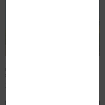
2026. gada 02. jūlijs
LPS iesaka likumā noteikt pašvaldības
organizētus sabiedriskā transporta pārvadājumus
LPS iesaka likumā noteikt pašvaldības organizētus sabiedriskā
transporta pārvadājumus