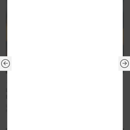
2026. gada 30. jūnijs
LPS: ir savlaicīgi jāgatavo projektu pieteikumi
Eiropas Konkurētspējas fondam
LPS: ir savlaicīgi jāgatavo projektu pieteikumi Eiropas Konkurētspējas
fondam