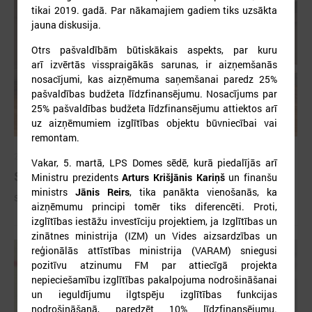
tikai 2019. gadā. Par nākamajiem gadiem tiks uzsākta
jauna diskusija.
Otrs pašvaldībām būtiskākais aspekts, par kuru
arī izvērtās visspraigākās sarunas, ir aizņemšanās
nosacījumi, kas aizņēmuma saņemšanai paredz 25%
pašvaldības budžeta līdzfinansējumu. Nosacījums par
25% pašvaldības budžeta līdzfinansējumu attiektos arī
uz aizņēmumiem izglītības objektu būvniecībai vai
remontam.
2026. gada 09. jūlijs
Vakar, 5. martā, LPS Domes sēdē, kurā piedalījās arī
Sumināti Latvijas labākie tirgotāji
Ministru prezidents
Arturs Krišjānis Kariņš
un finanšu
ministrs
Jānis Reirs
, tika panākta vienošanās, ka
Sumināti Latvijas labākie tirgotāji
aizņēmumu principi tomēr tiks diferencēti. Proti,
izglītības iestāžu investīciju projektiem, ja Izglītības un
zinātnes ministrija (IZM) un Vides aizsardzības un
reģionālās attīstības ministrija (VARAM) sniegusi
pozitīvu atzinumu FM par attiecīgā projekta
nepieciešamību izglītības pakalpojuma nodrošināšanai
un ieguldījumu ilgtspēju izglītības funkcijas
nodrošināšanā, paredzēt 10% līdzfinansējumu.