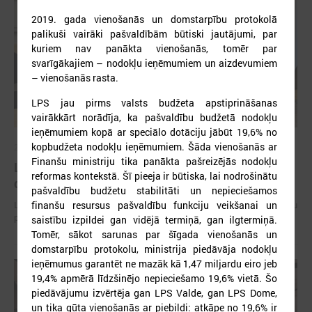
2019. gada vienošanās un domstarpību protokolā
palikuši vairāki pašvaldībām būtiski jautājumi, par
kuriem nav panākta vienošanās, tomēr par
svarīgākajiem – nodokļu ieņēmumiem un aizdevumiem
– vienošanās rasta.
LPS jau pirms valsts budžeta apstiprināšanas
vairākkārt norādīja, ka pašvaldību budžetā nodokļu
ieņēmumiem kopā ar speciālo dotāciju jābūt 19,6% no
kopbudžeta nodokļu ieņēmumiem. Šāda vienošanās ar
2026. gada 15. jūlijs
Finanšu ministriju tika panākta pašreizējās nodokļu
LPS: Interaktīvā karte vienkopus parāda plašu un
reformas kontekstā. Šī pieeja ir būtiska, lai nodrošinātu
detalizētu informāciju par skolu tīklu Latvijā
pašvaldību budžetu stabilitāti un nepieciešamos
finanšu resursus pašvaldību funkciju veikšanai un
LPS: Interaktīvā karte vienkopus parāda plašu un detalizētu informāciju
par skolu tīklu Latvijā
saistību izpildei gan vidējā termiņā, gan ilgtermiņā.
Tomēr, sākot sarunas par šīgada vienošanās un
domstarpību protokolu, ministrija piedāvāja nodokļu
ieņēmumus garantēt ne mazāk kā 1,47 miljardu eiro jeb
19,4% apmērā līdzšinējo nepieciešamo 19,6% vietā. Šo
piedāvājumu izvērtēja gan LPS Valde, gan LPS Dome,
un tika gūta vienošanās ar piebildi: atkāpe no 19,6% ir