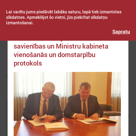
Lai varētu jums piedāvāt labāku saturu, lapā tiek izmantotas
sīkdatnes. Apmeklējot šo vietni, jūs piekrītat sīkdatņu
izmantošanai.
Publicēts: 2019. gada 06. marts
Latvijas Pašvaldību savienība
Sapratu
Parakstīts Latvijas Pašvaldību
savienības un Ministru kabineta
Izvēlne
vienošanās un domstarpību
protokols
LPS
ZIŅAS
LPS