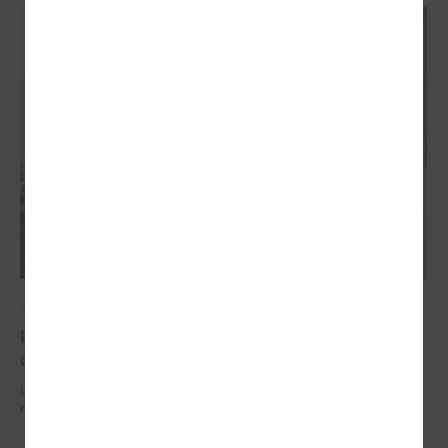
2026. gada 29. jūnijs
LPS un IZM sarunās vienojas par risinājumiem
drošībai skolās un mācību līdzekļu pieejamību
LPS un IZM sarunās vienojas par risinājumiem drošībai skolās un
mācību līdzekļu pieejamību