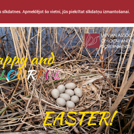
 sīkdatnes. Apmeklējot šo vietni, jūs piekrītat sīkdatņu izmantošanai.
 18. aprīlis
STARPTAUTISKĀ
PROJEKTI
APVIENĪBAS
SADARBĪBA