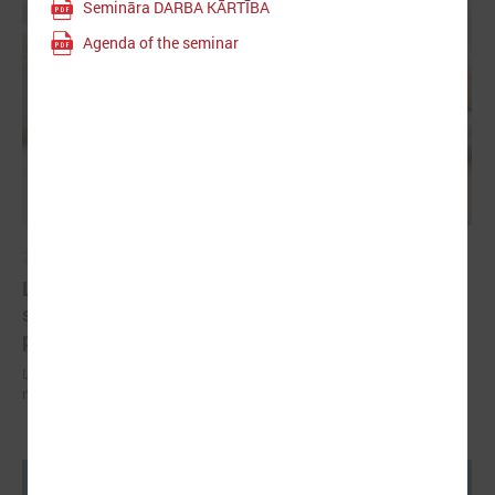
Semināra DARBA KĀRTĪBA
Agenda of the seminar
2026. gada 07. jūlijs
LPS un Labklājības ministrija pārrunā DigiSoc
sadarbības līguma nosacījumus un datu
pārvaldību
LPS un Labklājības ministrija pārrunā DigiSoc sadarbības līguma
nosacījumus un datu pārvaldību