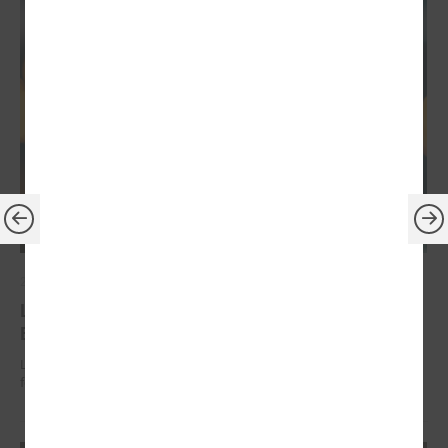
2026. gada 30. jūnijs
LPS: ir savlaicīgi jāgatavo projektu pieteikumi
Eiropas Konkurētspējas fondam
LPS: ir savlaicīgi jāgatavo projektu pieteikumi Eiropas Konkurētspējas
fondam