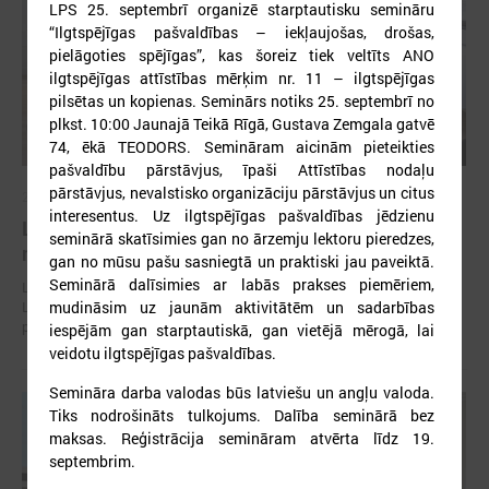
LPS 25. septembrī organizē starptautisku semināru
“Ilgtspējīgas pašvaldības – iekļaujošas, drošas,
pielāgoties spējīgas”, kas šoreiz tiek veltīts ANO
ilgtspējīgas attīstības mērķim nr. 11 – ilgtspējīgas
pilsētas un kopienas. Seminārs notiks 25. septembrī no
plkst. 10:00 Jaunajā Teikā Rīgā, Gustava Zemgala gatvē
74, ēkā TEODORS. Semināram aicinām pieteikties
pašvaldību pārstāvjus, īpaši Attīstības nodaļu
pārstāvjus, nevalstisko organizāciju pārstāvjus un citus
2026. gada 30. jūlijs
interesentus. Uz ilgtspējīgas pašvaldības jēdzienu
Latvijas Pašvaldību savienības un Iekšlietu
seminārā skatīsimies gan no ārzemju lektoru pieredzes,
ministrijas sarunas
gan no mūsu pašu sasniegtā un praktiski jau paveiktā.
Seminārā dalīsimies ar labās prakses piemēriem,
Latvijas Pašvaldību savienība aicina piedalīties Iekšlietu ministrijas un
Latvijas Pašvaldību savienības sarunās, kas notiks šī gada 5. augustā
mudināsim uz jaunām aktivitātēm un sadarbības
plkst. 14:30 LPS 4. stāva zālē (Mazā Pils iela 1, Rīga).
iespējām gan starptautiskā, gan vietējā mērogā, lai
veidotu ilgtspējīgas pašvaldības.
Semināra darba valodas būs latviešu un angļu valoda.
Tiks nodrošināts tulkojums. Dalība seminārā bez
maksas. Reģistrācija semināram atvērta līdz 19.
septembrim.