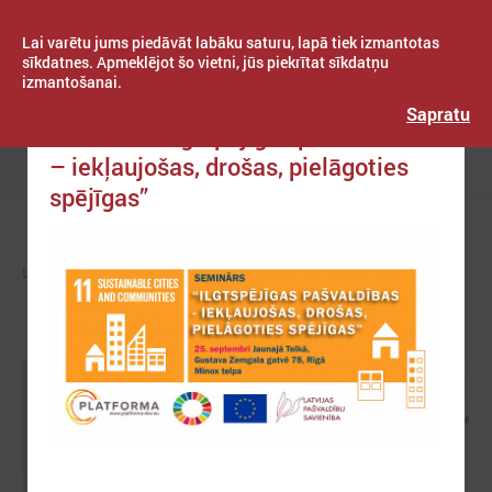
Lai varētu jums piedāvāt labāku saturu, lapā tiek izmantotas
sīkdatnes. Apmeklējot šo vietni, jūs piekrītat sīkdatņu
izmantošanai.
Publicēts: 2019. gada 23. septembris
Latvijas Pašvaldību savienība
Sapratu
Seminārs “Ilgtspējīgas pašvaldības
– iekļaujošas, drošas, pielāgoties
Izvēlne
spējīgas”
LPS
ZIŅAS
LPS