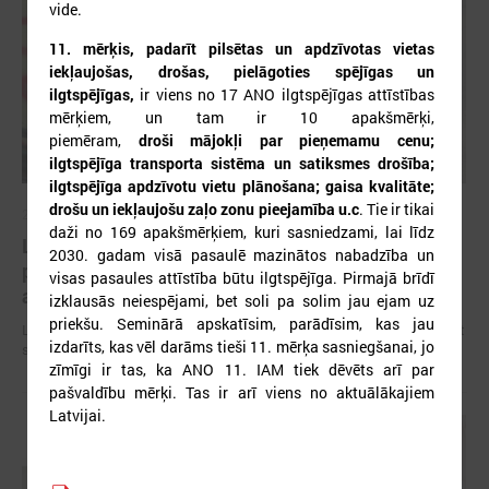
vide.
11. mērķis,
padarīt pilsētas un apdzīvotas vietas
iekļaujošas, drošas, pielāgoties spējīgas un
ilgtspējīgas,
ir viens no 17 ANO ilgtspējīgas attīstības
mērķiem, un tam ir 10 apakšmērķi,
piemēram,
droši mājokļi par pieņemamu cenu;
ilgtspējīga transporta sistēma un satiksmes drošība;
ilgtspējīga apdzīvotu vietu plānošana; gaisa kvalitāte;
drošu un iekļaujošu zaļo zonu pieejamība u.c
. Tie ir tikai
2026. gada 09. jūlijs
daži no 169 apakšmērķiem, kuri sasniedzami, lai līdz
LPS: apreibinošu vielu ietekmē esošu bērnu
2030. gadam visā pasaulē mazinātos nabadzība un
profilakses iestādi nedrīkst slēgt bez droša
visas pasaules attīstība būtu ilgtspējīga. Pirmajā brīdī
alternatīva risinājuma
izklausās neiespējami, bet soli pa solim jau ejam uz
priekšu. Seminārā apskatīsim, parādīsim, kas jau
LPS: apreibinošu vielu ietekmē esošu bērnu profilakses iestādi nedrīkst
izdarīts, kas vēl darāms tieši 11. mērķa sasniegšanai, jo
slēgt bez droša alternatīva risinājuma
zīmīgi ir tas, ka ANO 11. IAM tiek dēvēts arī par
pašvaldību mērķi. Tas ir arī viens no aktuālākajiem
Latvijai.