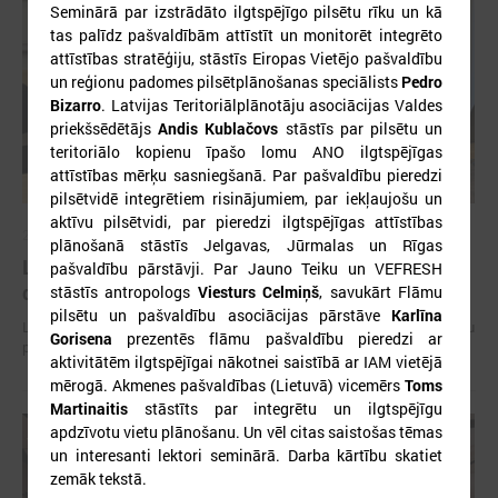
Seminārā par izstrādāto ilgtspējīgo pilsētu rīku un kā
tas palīdz pašvaldībām attīstīt un monitorēt integrēto
attīstības stratēģiju, stāstīs Eiropas Vietējo pašvaldību
un reģionu padomes pilsētplānošanas speciālists
Pedro
Bizarro
. Latvijas Teritoriālplānotāju asociācijas Valdes
priekšsēdētājs
Andis Kublačovs
stāstīs par pilsētu un
teritoriālo kopienu īpašo lomu ANO ilgtspējīgas
attīstības mērķu sasniegšanā. Par pašvaldību pieredzi
pilsētvidē integrētiem risinājumiem, par iekļaujošu un
aktīvu pilsētvidi, par pieredzi ilgtspējīgas attīstības
2026. gada 15. jūlijs
plānošanā stāstīs Jelgavas, Jūrmalas un Rīgas
LPS: Interaktīvā karte vienkopus parāda plašu un
pašvaldību pārstāvji. Par Jauno Teiku un VEFRESH
detalizētu informāciju par skolu tīklu Latvijā
stāstīs antropologs
Viesturs Celmiņš
, savukārt Flāmu
pilsētu un pašvaldību asociācijas pārstāve
Karlīna
LPS: Interaktīvā karte vienkopus parāda plašu un detalizētu informāciju
Gorisena
prezentēs flāmu pašvaldību pieredzi ar
par skolu tīklu Latvijā
aktivitātēm ilgtspējīgai nākotnei saistībā ar IAM vietējā
mērogā. Akmenes pašvaldības (Lietuvā) vicemērs
Toms
Martinaitis
stāstīts par integrētu un ilgtspējīgu
apdzīvotu vietu plānošanu. Un vēl citas saistošas tēmas
un interesanti lektori seminārā. Darba kārtību skatiet
zemāk tekstā.