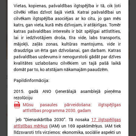
Vietas, kopienas, pašvaldības ilgtspējība ir tā, cik ļoti
cilvēki vēlas dzīvot šajā vietā. Katrai pašvaldībai un
cilvēkam ilgtspējība asociējas ar ko citu, jo gan mēs
katrs, gan vieta, kurā mēs dzīvojam, ir atšķirīgas. Tomēr
katras pašvaldības interesēs ir būt spējīgai attīstīties,
lai ir iedzīvotājiem droša, tīra vide, labs transports,
mājokļi, zaļās zonas, kultūras mantojums, vide ir
draudzīga un ērta gan dzīvošanai, gan darbam. Katras
pašvaldības uzdevums ir nenogurstoši gādāt par dzīves
kvalitātes uzlabošanu cilvēkiem un tajā pašā laikā
2026. gada 09. jūlijs
domāt par to, ko atstājam nākamajām paaudzēm.
Sumināti Latvijas labākie tirgotāji
Papildinformācija:
Sumināti Latvijas labākie tirgotāji
2015. gadā ANO Ģenerālajā asamblejā pieņēma
rezolūciju
Mūsu pasaules pārveidošana: ilgtspējīgas
attīstības programma 2030. gadam
jeb “Dienaskārtība 2030”. Tā nosaka
17 ilgtspējīgas
attīstības mērķus
(IAM) un 169 apakšmērķus. IAM tiek
līdzsvaroti trīs virzienos: ekonomika, sociālie aspekti un