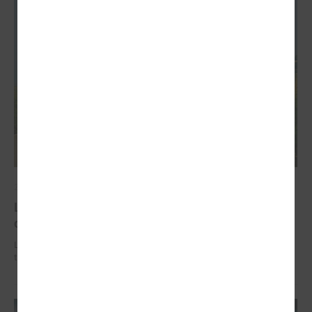
2026. gada 02. jūlijs
LPS iesaka likumā noteikt pašvaldības
organizētus sabiedriskā transporta pārvadājumus
LPS iesaka likumā noteikt pašvaldības organizētus sabiedriskā
transporta pārvadājumus