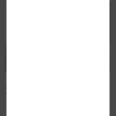
2026. gada 29. jūnijs
LPS un IZM sarunās vienojas par risinājumiem
drošībai skolās un mācību līdzekļu pieejamību
LPS un IZM sarunās vienojas par risinājumiem drošībai skolās un
mācību līdzekļu pieejamību