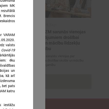
 aizdevuma
gajiem MK
 rezultātā
. Brencis
neskaidros
2026. gada 29. jūnijs
artneriem
LPS un IZM sarunās vienojas
ar VARAM
ārvaldības
par risinājumiem drošībai
.05.2020.
porta
skolās un mācību līdzekļu
edz valsts
pieejamību
r
Covid-19
ārkārtējās
 vienojas par
LPS un IZM sarunās vienojas par
iem: ēku
viešanu sporta
risinājumiem drošībai skolās un mācību
līdzekļu pieejamību
švaldības
ācijas un
a, kā arī
aizdevuma
rakstus
, bet pats
ARAM katru
s iestāžu