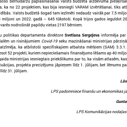
esošo bērnudārzu paplašināšanai valsts budžeta aizdevuma piešķirša
, ka no 22 projektiem, kas bija iesniegti VARAM izvērtēšanai, tiks atb
ldībās. Valsts budžetā šogad tam iezīmēti nedaudz vairāk par 7,5 miljo
miljoni un 2022. gadā – 645 tūkstoši. Kopā trijos gados ieguldot 2
 varēs nodrošināt papildu vietas 2197 bērniem.
S
PROJEKTI
u politikas departamenta direktore
Svetlana Sergejeva
informēja par
ekonomikas komiteja
Aktīvie projekti
dalēm un risinājumiem
Covid-19
seku mazināšanai ministrijas pārziņā
 atzīmēja, ka atbilstoši specifiskajiem atbalsta mērķiem (SAM) 3.3.1.
 kultūras komiteja
Īstenotie projekti
esot 52 projekti, kuriem nepieciešamais finansējums lēšams ap 40 miljo
 sociālo jautājumu komiteja
aida ministrijas iesniegtais priekšlikums par to, ka visām atlasēm, ka
APVIENĪBAS
ttīstības un sadarbības komiteja
tuācijas, projekta precizējums jāpieņem līdz 1. jūlijam, bet lēmums pa
Reģionālo attīstības centru un novadu 
ības komiteja
īdz 31. jūlijam.
Biedrība "Rīgas metropole"
jumu apakškomiteja
Lās
Piekrastes pašvaldību apvienība
 jautājumu apakškomiteja
Pašvaldību izpilddirektoru asociācija
LPS padomniece finanšu un ekonomikas j
tājumu apakškomiteja
Pašvaldību IKT Asociācija
Gunta
Bāriņtiesu darbinieku asociācija
TISKĀ SADARBĪBA
LPS Komunikācijas nodaļas 
a Briselē
Sociālo aprūpes institūciju apvienība
onu Komiteja
Sociālo dienestu vadītāju apvienība