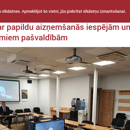
 sīkdatnes. Apmeklējot šo vietni, jūs piekrītat sīkdatņu izmantošanai.
a 21. maijs
r papildu aizņemšanās iespējām u
umiem pašvaldībām
STARPTAUTISKĀ
PROJEKTI
APVIENĪBAS
SADARBĪBA