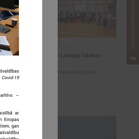
PAŠVALDĪBU MĀCĪBU CENTRS
2026. gada 09. jūlijs
e
Sumināti Latvijas labākie
ašu un
tirgotāji
u par skolu
švaldības
Sumināti Latvijas labākie tirgotāji
m
Covid-19
opus parāda
ju par skolu
oarhīvs –
istībā ar
n Eiropas
ktiem, gan
ašvaldību
pašvaldību