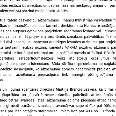
ītības iestāžu būvniecības un paplašināšanas mērķprogrammā un par
alēm VARAM pārziņā esošajās aktivitātēs.
ktualitātēm pašvaldību aizņēmumos, Finanšu ministrijas Pašvaldību f
ības un finansēšanas departamenta direktore
Inta Komisare
norādīja,
līdzības augstas gatavības projektiem sadarbības iestāde vai līgumsl
026. gada 09. jūlijs
2026. gada 07. jūlijs
anu var palielināt projekta attiecināmās izmaksas pašvaldības līdzf
LPS: apreibinošu vielu ietekmē
LPS un Labklājības m
ildīti divi nosacījumi: saņemts atbildīgās iestādes atzinums par proje
esošu bērnu profilakses iestādi
pārrunā DigiSoc sad
šu tautsaimniecības nozīmi; saņemts VARAM pozitīvs atzinums par
nedrīkst slēgt bez droša
līguma nosacījumus 
stratīvi teritoriālajai reformai un ilgtspējīgai novada attīstībai. Pēc š
alternatīva risinājuma
pārvaldību
arbības iestāde/līgumslēdzējs veiks atbilstošus grozījumus v
gumā par projekta īstenošanu. Šāda kārtība nepieciešama, lai saglab
PS: apreibinošu vielu ietekmē esošu bērnu
LPS un Labklājības ministrija
noteikto nosacījumu, ka aizņēmuma apmērs nepārsniedz projekta at
rofilakses iestādi nedrīkst slēgt bez droša
DigiSoc sadarbības līguma n
mu, un aizņēmuma pieprasījums tiek iesniegts pēc grozījumu 
lternatīva risinājuma
datu pārvaldību
mā.
šu un līgumu aģentūras direktors
Mārtiņš Brencis
uzsvēra, ka pirms 
r jāaprēķina un jāizvērtē nepieciešamība palielināt attiecināmās 
lāgo četras svarīgas lietas: aizņēmuma apjoms pieejams attiecinām
ar segt neattiecināmas izmaksas; avansā var saņemt līdz pat 90%; v
sas par iesniegtajiem starpmaksājumiem līdz pat 90% no ES fonda 