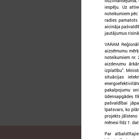
līdzfinansējuma; 
iespēju. Uz att
noteikumiem pēc b
radies pamatots
aicināja pašvaldī
2
jautājumus risinā
VARAM Reģionālā
aizņēmumu mērķpr
noteikumiem nr. 
aizdevumu ārkār
L
izplatību”. Minis
situācijas iet
energoefektivit
pakalpojumu sni
ūdensapgādes tīk
pašvaldībai jāp
īpatsvars, ko pl
projekts jāīsteno
mēnesi līdz 1. da
Par atbalstītaj