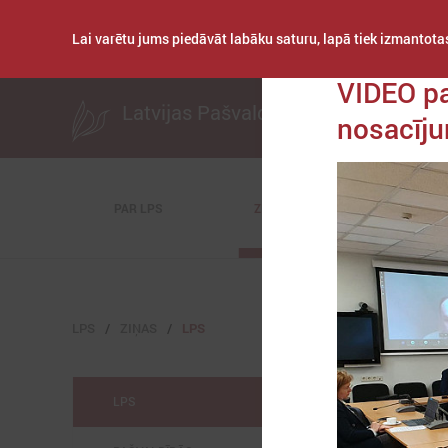
Lai varētu jums piedāvāt labāku saturu, lapā tiek izmantotas
Publicēts: 2020. gad
VIDEO pa
Latvijas Pašvaldību savienība
nosacīj
PAR LPS
ZIŅAS
KOMITEJAS
LPS
ZIŅAS
LPS
LPS