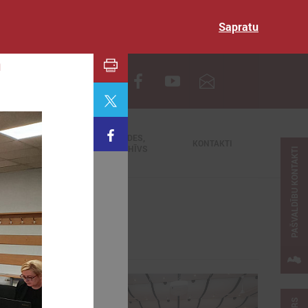
Sapratu
n
EN
TIEŠRAIDES,
NODERĪGI
KONTAKTI
VIDEOARHĪVS
PAŠVALDĪBU KONTAKTI