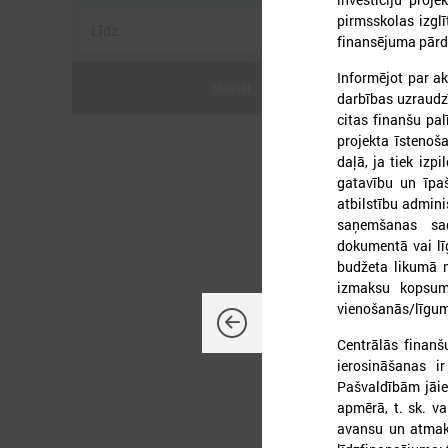
pirmsskolas izgl
finansējuma pārd
Informējot par a
Meklēt
darbības uzraudz
citas finanšu pa
2
projekta īstenoš
daļā, ja tiek izp
gatavību un īpa
atbilstību admini
saņemšanas sad
dokumentā vai lī
L
budžeta likumā 
p
izmaksu kopsum
a
vienošanās/līgu
Centrālās finan
ierosināšanas i
Pašvaldībām jāie
apmērā, t. sk. v
avansu un atmak