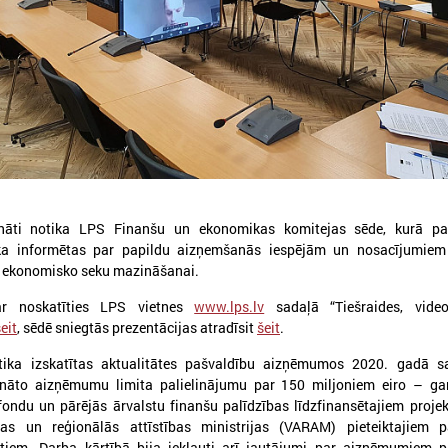
026. gada 30. jūlijs
2026. gada 15. jūlijs
Latvijas Pašvaldību savienības
LPS: Interaktīvā kart
un Iekšlietu ministrijas sarunas
vienkopus parāda pl
detalizētu informācij
ināti notika LPS Finanšu un ekonomikas komitejas sēde, kurā pa
atvijas Pašvaldību savienība aicina
tīklu Latvijā
tika informētas par papildu aizņemšanās iespējām un nosacījumie
iedalīties Iekšlietu ministrijas un Latvijas
ašvaldību savienības sarunās, kas notiks šī
vo ekonomisko seku mazināšanai.
LPS: Interaktīvā karte vienk
ada 5. augustā plkst. 14:30 LPS 4. stāva
plašu un detalizētu informāci
ālē (Mazā Pils iela 1, Rīga).
var noskatīties LPS vietnes
www.lps.lv
sadaļā “Tiešraides, vide
tīklu Latvijā
eit
, sēdē sniegtās prezentācijas atradīsit
šeit
.
tika izskatītas aktualitātes pašvaldību aizņēmumos 2020. gadā sa
rināto aizņēmumu limita palielinājumu par 150 miljoniem eiro – ga
fondu un pārējās ārvalstu finanšu palīdzības līdzfinansētajiem proje
bas un reģionālās attīstības ministrijas (VARAM) pieteiktajiem p
ektiem. Darba kārtībā bija iekļauti arī jautājumi par aizņēmumiem 