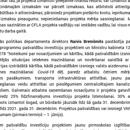
tikai tad, ja projektā izmantoti pieejamie finanšu resursi, var izmantot
iecināmajām izmaksām var pārcelt izmaksas, kas atbilstoši attiecī
ūtības ir attiecināmas; pārsniedz projektam piešķirto kvotu; iepirkuma
 izmaksu pieaugums; nepieciešamas projekta mērķa sasniegšanai. M
bas sazināties ar CFLA projekta vadītāju vai iestādes vadību, lai visus 
026. gada 30. jūnijs
2026. gada 30. jūnijs
tu darba gaitā.
LPS: ir savlaicīgi jāgatavo
LPS ar sadarbības p
s politikas departamenta direktors
Raivis Bremšmits
pastāstīja p
projektu pieteikumi Eiropas
vienojas par labas p
ogrammu pašvaldību investīciju projektiem un Ministru kabineta 12
Konkurētspējas fondam
principu ieviešanu s
278 “Noteikumi par nosacījumiem un kārtību, kādā pašvaldībām izsni
nozarē
tējās situācijas ietekmes mazināšanai un novēršanai saistībā a
PS: ir savlaicīgi jāgatavo projektu
pieteikumi Eiropas Konkurētspējas fondam
trijas izstrādātā kārtība, kādā pašvaldībām izsniegs valsts aizdevumu 
LPS ar sadarbības partneriem
ekmes mazināšanai
Covid-19
dēļ, paredz atbalstu četriem mērķ
labas pārvaldības principu ie
nozarē
ātes pasākumiem, transporta infrastruktūras attīstībai, jaunu pa
egšanas veidu attīstībai un pieslēgumiem centralizētajiem kanaliz
liem. Galvenais atbalsta saņemšanas nosacījums ir projekta gatavīb
aredz 25% līdzfinansējums investīciju projekta īstenošanai, 30% 
Ielādēt vecākus 
ānots izmantot šogad, un būvdarbi jāuzsāk līdz šā gada 31. decembrim
 līdz 2021. gada 31. decembrim. Projektus pašvaldības var iesniegt V
tumam (pirmais termiņš – 1. jūnijs).
iem pašvaldību investīciju projektiem jaunu pirmsskolas izglītība