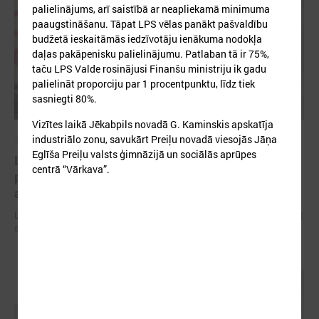
palielinājums, arī saistībā ar neapliekamā minimuma
paaugstināšanu. Tāpat LPS vēlas panākt pašvaldību
budžetā ieskaitāmās iedzīvotāju ienākuma nodokļa
daļas pakāpenisku palielinājumu. Patlaban tā ir 75%,
taču LPS Valde rosinājusi Finanšu ministriju ik gadu
palielināt proporciju par 1 procentpunktu, līdz tiek
sasniegti 80%.
Vizītes laikā Jēkabpils novadā G. Kaminskis apskatīja
industriālo zonu, savukārt Preiļu novadā viesojās Jāņa
2026. gada 09. jūlijs
Eglīša Preiļu valsts ģimnāzijā un sociālās aprūpes
LPS: apreibinošu vielu ietekmē esošu bērnu
centrā “Vārkava”.
profilakses iestādi nedrīkst slēgt bez droša
alternatīva risinājuma
LPS: apreibinošu vielu ietekmē esošu bērnu profilakses iestādi nedrīkst
slēgt bez droša alternatīva risinājuma