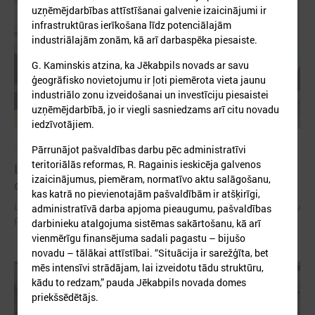
uzņēmējdarbības attīstīšanai galvenie izaicinājumi ir
infrastruktūras ierīkošana līdz potenciālajām
industriālajām zonām, kā arī darbaspēka piesaiste.
G. Kaminskis atzina, ka Jēkabpils novads ar savu
ģeogrāfisko novietojumu ir ļoti piemērota vieta jaunu
industriālo zonu izveidošanai un investīciju piesaistei
uzņēmējdarbībā, jo ir viegli sasniedzams arī citu novadu
iedzīvotājiem.
Pārrunājot pašvaldības darbu pēc administratīvi
2026. gada 15. jūlijs
teritoriālās reformas, R. Ragainis ieskicēja galvenos
LPS: Interaktīvā karte vienkopus parāda plašu un
izaicinājumus, piemēram, normatīvo aktu salāgošanu,
detalizētu informāciju par skolu tīklu Latvijā
kas katrā no pievienotajām pašvaldībām ir atšķirīgi,
LPS: Interaktīvā karte vienkopus parāda plašu un detalizētu informāciju
administratīvā darba apjoma pieaugumu, pašvaldības
par skolu tīklu Latvijā
darbinieku atalgojuma sistēmas sakārtošanu, kā arī
vienmērīgu finansējuma sadali pagastu – bijušo
novadu – tālākai attīstībai. “Situācija ir sarežģīta, bet
mēs intensīvi strādājam, lai izveidotu tādu struktūru,
kādu to redzam,” pauda Jēkabpils novada domes
priekšsēdētājs.