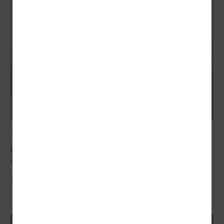
2026. gada 02. jūlijs
LPS iesaka likumā noteikt pašvaldības
organizētus sabiedriskā transporta pārvadājumus
LPS iesaka likumā noteikt pašvaldības organizētus sabiedriskā
transporta pārvadājumus