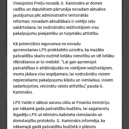
Viesojoties Preiļu novadā, G. Kaminskis ar domes
vadību un deputātiem pārrunāja novadam aktuālos
jautājumus pēc administratīvi teritoriālās
reformas: novadam aktuālākais ir vietējo ceļu
sakārtošana, lai nodrošinātu iedzīvotājiem visu
pakalpojumu pieejamību un turpmāku attīstību.
Kā potenciālos ieguvumus no novadu
apvienošanas LPS priekšsēdis uzsvēra, ka mazāks
pašvaldību skaits nozīmē lielāku vienotību un vēl lielāku
rēķināšanos ar to viedokli. “Lai gan apvienojot
2026. gada 09. jūlijs
pašvaldības ir attālinājušās no vietējiem iedzīvotājiem,
Sumināti Latvijas labākie tirgotāji
mums jādara viss iespējamais, lai nodrošinātu viņiem
nepieciešamo pakalpojumu klāstu un vienlaikus, visiem
Sumināti Latvijas labākie tirgotāji
sadarbojoties, veicinātu valsts attīstību,” pauda G.
Kaminskis.
LPS Valde ir sākusi sarunu ciklu ar Finanšu ministriju
par nākamā gada pašvaldību budžetu, lai sagatavotu
ikgadējo LPS un Ministru kabineta vienošanās un
domstarpību protokolu. G. Kaminskis informēja, ka
nākamajā gadā pašvaldību budžetā ir plānots