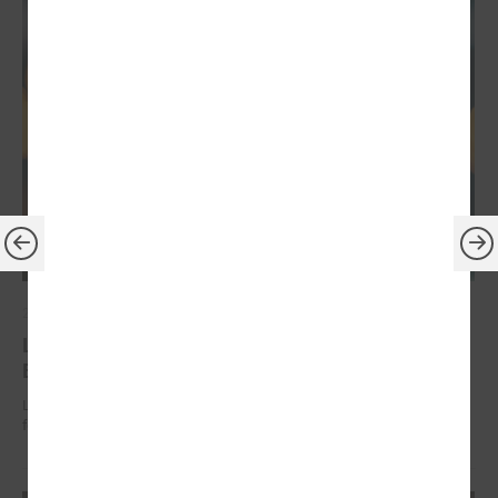
2026. gada 30. jūnijs
LPS: ir savlaicīgi jāgatavo projektu pieteikumi
Eiropas Konkurētspējas fondam
LPS: ir savlaicīgi jāgatavo projektu pieteikumi Eiropas Konkurētspējas
fondam