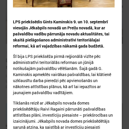
LPS priekšsēdis Gints Kaminskis 9. un 10. septembrī
viesojās Jēkabpils novadā un Preiļu novadā, kur ar
pašvaldību vadību pārrunāja novadu aktualitātes, tai
skaitā pielāgošanos administratīvi teritoriālajai
reformai, kā arī vajadzības nākamā gada budžetā.
2026. gada 30. jūlijs
Šī bija LPS priekšsēža pirmā reģionālā vizīte pēc
Latvijas Pašvaldību savienības un Iekšlietu
administratīvi teritoriālās reformas un jūnijā
ministrijas sarunas
notikušajām pašvaldību vēlēšanām. Šajā gadā G.
Kaminskis apmeklēs vairākas pašvaldības, lai klātienē
Latvijas Pašvaldību savienība aicina piedalīties Iekšlietu ministrijas un
uzklausītu darba pieredzi pēc apvienošanās un
Latvijas Pašvaldību savienības sarunās, kas notiks šī gada 5. augustā
plkst. 14:30 LPS 4. stāva zālē (Mazā Pils iela 1, Rīga).
nākotnes attīstības plānus, kā arī lai iepazītos ar
jaunajiem pašvaldību vadītājiem.
Tikšanās reizē ar Jēkabpils novada domes
priekšsēdētāju Raivi Ragaini pārrunāti pašvaldības
attīstības plāni, investīciju piesaiste – priekšrocības un
izaicinājumi. Jēkabpils novada domes priekšsēdētājs
sarunā atzina, ka saistībā ar investīciju piesaisti