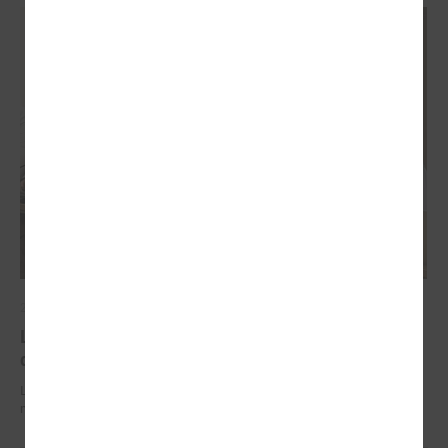
2026. gada 29. jūnijs
LPS un IZM sarunās vienojas par risinājumiem
drošībai skolās un mācību līdzekļu pieejamību
LPS un IZM sarunās vienojas par risinājumiem drošībai skolās un
mācību līdzekļu pieejamību