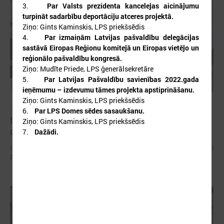
3.
Par Valsts prezidenta kancelejas aicinājumu
turpināt sadarbību deportāciju atceres projektā.
Ziņo: Gints Kaminskis, LPS priekšsēdis
4.
Par izmaiņām Latvijas pašvaldību delegācijas
sastāvā Eiropas Reģionu komitejā un Eiropas vietējo un
reģionālo pašvaldību kongresā.
Ziņo: Mudīte Priede, LPS ģenerālsekretāre
5.
Par Latvijas Pašvaldību savienības 2022.gada
ieņēmumu – izdevumu tāmes projekta apstiprināšanu.
Ziņo: Gints Kaminskis, LPS priekšsēdis
2026. gada 15. jūlijs
6.
Par LPS Domes sēdes sasaukšanu.
LPS: Interaktīvā karte vienkopus parāda plašu un
Ziņo: Gints Kaminskis, LPS priekšsēdis
detalizētu informāciju par skolu tīklu Latvijā
7.
Dažādi.
LPS: Interaktīvā karte vienkopus parāda plašu un detalizētu informāciju
par skolu tīklu Latvijā