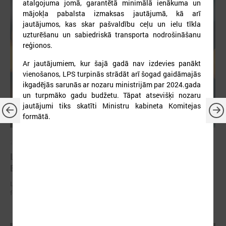
atalgojuma jomā, garantētā minimālā ienākuma un
mājokļa pabalsta izmaksas jautājumā, kā arī
jautājumos, kas skar pašvaldību ceļu un ielu tīkla
uzturēšanu un sabiedriskā transporta nodrošināšanu
reģionos.
Ar jautājumiem, kur šajā gadā nav izdevies panākt
vienošanos, LPS turpinās strādāt arī šogad gaidāmajās
ikgadējās sarunās ar nozaru ministrijām par 2024.gada
un turpmāko gadu budžetu. Tāpat atsevišķi nozaru
jautājumi tiks skatīti Ministru kabineta Komitejas
formātā.
2026. gada 30. jūnijs
LPS: ir savlaicīgi jāgatavo projektu pieteikumi
Eiropas Konkurētspējas fondam
LPS: ir savlaicīgi jāgatavo projektu pieteikumi Eiropas Konkurētspējas
fondam