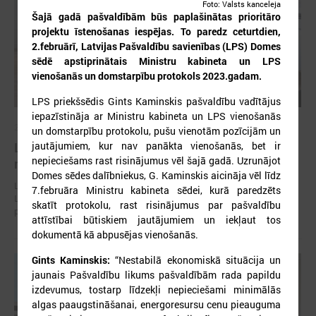
Foto: Valsts kanceleja
Šajā gadā pašvaldībām būs paplašinātas prioritāro
projektu īstenošanas iespējas. To paredz ceturtdien,
2.februārī, Latvijas Pašvaldību savienības (LPS) Domes
sēdē apstiprinātais Ministru kabineta un LPS
vienošanās un domstarpību protokols 2023.gadam.
LPS priekšsēdis Gints Kaminskis pašvaldību vadītājus
iepazīstināja ar Ministru kabineta un LPS vienošanās
2026. gada 30. jūlijs
un domstarpību protokolu, pušu vienotām pozīcijām un
jautājumiem, kur nav panākta vienošanās, bet ir
Latvijas Pašvaldību savienības un Iekšlietu
nepieciešams rast risinājumus vēl šajā gadā. Uzrunājot
ministrijas sarunas
Domes sēdes dalībniekus, G. Kaminskis aicināja vēl līdz
Latvijas Pašvaldību savienība aicina piedalīties Iekšlietu ministrijas un
7.februāra Ministru kabineta sēdei, kurā paredzēts
Latvijas Pašvaldību savienības sarunās, kas notiks šī gada 5. augustā
skatīt protokolu, rast risinājumus par pašvaldību
plkst. 14:30 LPS 4. stāva zālē (Mazā Pils iela 1, Rīga).
attīstībai būtiskiem jautājumiem un iekļaut tos
dokumentā kā abpusējas vienošanās.
Gints Kaminskis:
“Nestabilā ekonomiskā situācija un
jaunais Pašvaldību likums pašvaldībām rada papildu
izdevumus, tostarp līdzekļi nepieciešami minimālās
algas paaugstināšanai, energoresursu cenu pieauguma