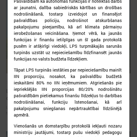
Pašvaldībām kā autonomās funkcijas ir noteiktas darbs
ar jaunatni, dalība sabiedriskās kārtības un drošības
nodrošināšanā, tostarp izveidojot un finansējot
pašvaldības policiju, nodrošinot atskurbšanas
pakalpojumu pieejamību, kā arī klimata pārmaiņu
ierobežošanas veicināšana. Ņemot vērā, ka jaunās
funkcijas ir finanšu ietilpīgas un šī gada protokolā
pusēm ir atšķirīgi viedokļi, LPS turpmākajās sarunās
turpinās uzstāt uz nepieciešamību līdzfinansēt jaunās
funkcijas no valsts budžeta līdzekļiem.
Tāpat LPS turpinās iestāties par nepieciešamību mainīt
IIN proporciju, nosakot, ka pašvaldību budžetā
2026. gada 02. jūlijs
ieskaitāmi 80% no IIN ieņēmumiem. Atgriešanās pie
iepriekšējās IIN proporcijas 80/20% nodrošinātu
LPS iesaka likumā noteikt pašvaldības
pašvaldībām pietiekamus finanšu līdzekļus to darbības
organizētus sabiedriskā transporta pārvadājumus
nodrošināšanai, funkciju īstenošanai, kā arī
LPS iesaka likumā noteikt pašvaldības organizētus sabiedriskā
pakalpojumu sniegšanas nepārtrauktībai līdzšinējā
transporta pārvadājumus
apmērā.
Vienošanās un domstarpību protokolā iekļauti nozaru
ministriju jautājumi, tostarp pušu viedokļi pedagogu