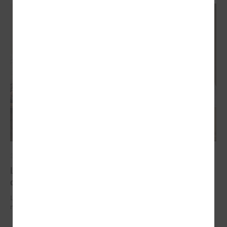
2026. gada 29. jūnijs
LPS un IZM sarunās vienojas par risinājumiem
drošībai skolās un mācību līdzekļu pieejamību
LPS un IZM sarunās vienojas par risinājumiem drošībai skolās un
mācību līdzekļu pieejamību