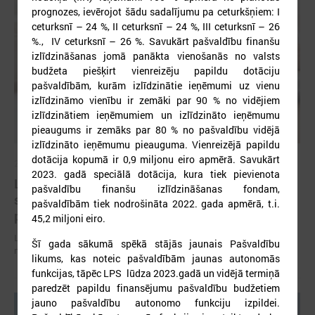
prognozes, ievērojot šādu sadalījumu pa ceturkšņiem: I
ceturksnī – 24 %, II ceturksnī – 24 %, III ceturksnī – 26
%., IV ceturksnī – 26 %. Savukārt pašvaldību finanšu
izlīdzināšanas jomā panākta vienošanās no valsts
budžeta piešķirt vienreizēju papildu dotāciju
pašvaldībām, kurām izlīdzinātie ieņēmumi uz vienu
izlīdzināmo vienību ir zemāki par 90 % no vidējiem
izlīdzinātiem ieņēmumiem un izlīdzināto ieņēmumu
pieaugums ir zemāks par 80 % no pašvaldību vidējā
izlīdzināto ieņēmumu pieauguma. Vienreizējā papildu
dotācija kopumā ir 0,9 miljonu eiro apmērā. Savukārt
2026. gada 07. jūlijs
2023. gadā speciālā dotācija, kura tiek pievienota
LPS un Labklājības ministrija pārrunā DigiSoc
pašvaldību finanšu izlīdzināšanas fondam,
sadarbības līguma nosacījumus un datu
pašvaldībām tiek nodrošināta 2022. gada apmērā, t.i.
pārvaldību
45,2 miljoni eiro.
LPS un Labklājības ministrija pārrunā DigiSoc sadarbības līguma
Šī gada sākumā spēkā stājās jaunais Pašvaldību
nosacījumus un datu pārvaldību
likums, kas noteic pašvaldībām jaunas autonomās
funkcijas, tāpēc LPS lūdza 2023.gadā un vidējā termiņā
paredzēt papildu finansējumu pašvaldību budžetiem
jauno pašvaldību autonomo funkciju izpildei.