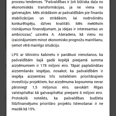
procesu tendences. “Pašvaldības ir ļoti būtiska daļa no
ekonomiskās transformācijas, ja ne viena no
galvenajām. Mēs strādāsim ar pašvaldībām pie finanšu
stabilizācijas un strādāsim, lai nodrošinātu
konkurētspēju, dzīves kvalitāti. Mēs meklēsim
risinājumus finansējumam, ja idejas ir interesantas un
ambiciozas,” uzsvēra A. Ašeradens, kā vienu no
izaicinājumiem minot ekonomisko prognožu mainīšanu,
ņemot vērā mainīgo situāciju.
LPS ar Ministru kabinetu ir panākusi vienošanos, ka
2026. gada 09. jūlijs
pašvaldībām šajā gadā kopējā pieejamā summa
Sumināti Latvijas labākie tirgotāji
aizņēmumiem ir 178 miljoni eiro. Tāpat paplašinātas
aizņemšanās iespējas, nosakot, ka pašvaldībām ir
Sumināti Latvijas labākie tirgotāji
iespēja aizņemties trīs noteiktiem prioritārajiem
investīciju projektiem, kur aizņēmuma kopsumma nevar
pārsniegt 1,5 miljonus eiro, savukārt Rīgas
valstspilsētai kā galvaspilsētai pieejami 6 miljoni eiro.
Protokolā noteikts, ka pašvaldības budžeta
līdzfinansējums prioritāro projektu īstenošanai ir ne
mazāk kā 15%.