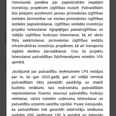
Vienošanās panākta par paplašinātām iespējām
investīciju projektiem izglītības nozarē. Pašvaldībām
būs pieejami aizņēmumi jaunas pirmsskolas izglītības
iestādes būvniecībai vai esošas pirmsskolas izglītības
iestādes paplašināšanai, izglītības iestādes investīciju
projektu īstenošanai ilgtspējīgas pamatizglītības un
vidējās izglītības funkcijas īstenošanai, kā arī skolu
tīkla sakārtošanai, pirmsskolas izglītības iestāžu
infrastruktūras investīciju projektiem, kā arī transporta
iegādei skolēnu pārvadāšanai. Visu šo projektu
2026. gada 09. jūlijs
īstenošanai pašvaldības līdzfinansējums noteikts 10%
LPS: apreibinošu vielu ietekmē esošu bērnu
apmērā.
profilakses iestādi nedrīkst slēgt bez droša
alternatīva risinājuma
Jautājumā par pašvaldību ieņēmumiem LPS iestājas
par to, lai gan 2023.gadā, gan arī vidējā termiņā
LPS: apreibinošu vielu ietekmē esošu bērnu profilakses iestādi nedrīkst
pašvaldībām tiktu paredzēti pastāvīgi un stabili
slēgt bez droša alternatīva risinājuma
budžeta ienākumi, kas nodrošinātu pašvaldībām
nepieciešamos finanšu resursus pašvaldību funkciju
veikšanai, valsts noteikto uzdevumu īstenošanai un
pašvaldību uzņemto saistību izpildei. Puses vienojušās,
ka pašvaldībām tiek garantēti iedzīvotāju ienākuma
nodokļa (IIN) ieņēmumi 100 % apmērā no plānotās