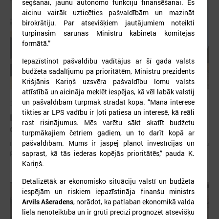
segšanai, jaunu autonomo funkciju finansēšanai. Es
aicinu vairāk uzticēties pašvaldībām un mazināt
birokrātiju. Par atsevišķiem jautājumiem noteikti
turpināsim sarunas Ministru kabineta komitejas
formātā.”
Iepazīstinot pašvaldību vadītājus ar šī gada valsts
budžeta sadalījumu pa prioritātēm, Ministru prezidents
Krišjānis Kariņš uzsvēra pašvaldību lomu valsts
attīstībā un aicināja meklēt iespējas, kā vēl labāk valstij
un pašvaldībām turpmāk strādāt kopā. “Mana interese
2026. gada 15. jūlijs
tikties ar LPS vadību ir ļoti patiesa un interesē, kā reāli
LPS: Interaktīvā karte vienkopus parāda plašu un
rast risinājumus. Mēs varētu sākt skatīt budžetu
detalizētu informāciju par skolu tīklu Latvijā
turpmākajiem četriem gadiem, un to darīt kopā ar
pašvaldībām. Mums ir jāspēj plānot investīcijas un
LPS: Interaktīvā karte vienkopus parāda plašu un detalizētu informāciju
par skolu tīklu Latvijā
saprast, kā tās iederas kopējās prioritātēs,” pauda K.
Kariņš.
Detalizētāk ar ekonomisko situāciju valstī un budžeta
iespējām un riskiem iepazīstināja finanšu ministrs
Arvils Ašeradens
, norādot, ka patlaban ekonomikā valda
liela nenoteiktība un ir grūti precīzi prognozēt atsevišķu