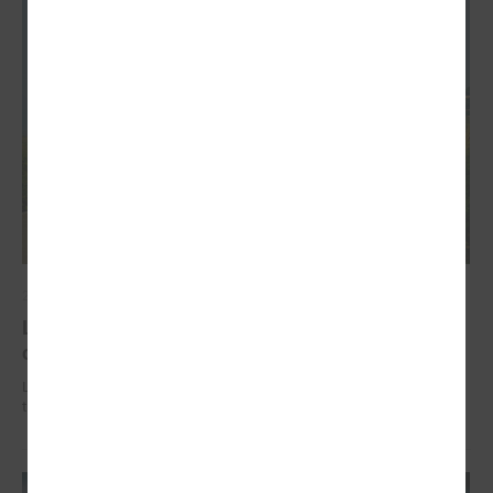
2026. gada 02. jūlijs
LPS iesaka likumā noteikt pašvaldības
organizētus sabiedriskā transporta pārvadājumus
LPS iesaka likumā noteikt pašvaldības organizētus sabiedriskā
transporta pārvadājumus