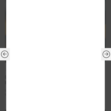
2026. gada 30. jūnijs
LPS: ir savlaicīgi jāgatavo projektu pieteikumi
Eiropas Konkurētspējas fondam
LPS: ir savlaicīgi jāgatavo projektu pieteikumi Eiropas Konkurētspējas
fondam