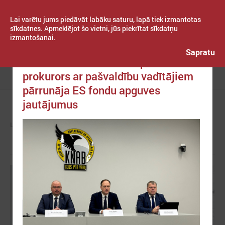
Lai varētu jums piedāvāt labāku saturu, lapā tiek izmantotas
sīkdatnes. Apmeklējot šo vietni, jūs piekrītat sīkdatņu
izmantošanai.
Publicēts: 2023. gada 07. decembris
Latvijas Pašvaldību savienība
Sapratu
Pēc LPS iniciatīvas Eiropas
prokurors ar pašvaldību vadītājiem
Izvēlne
pārrunāja ES fondu apguves
jautājumus
LPS
ZIŅAS
LPS