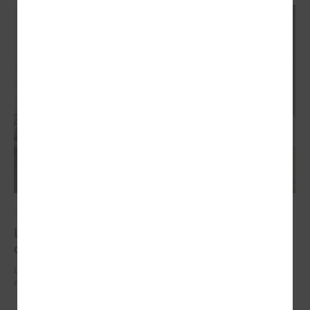
2026. gada 29. jūnijs
LPS un IZM sarunās vienojas par risinājumiem
drošībai skolās un mācību līdzekļu pieejamību
LPS un IZM sarunās vienojas par risinājumiem drošībai skolās un
mācību līdzekļu pieejamību