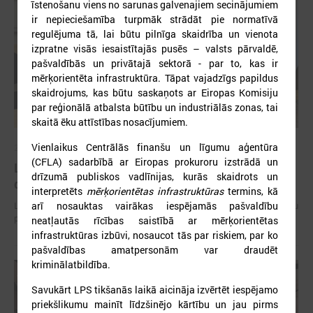
īstenošanu viens no sarunas galvenajiem secinājumiem
ir nepieciešamība turpmāk strādāt pie normatīvā
regulējuma tā, lai būtu pilnīga skaidrība un vienota
izpratne visās iesaistītajās pusēs – valsts pārvaldē,
pašvaldībās un privātajā sektorā - par to, kas ir
mērķorientēta infrastruktūra. Tāpat vajadzīgs papildus
skaidrojums, kas būtu saskaņots ar Eiropas Komisiju
par reģionālā atbalsta būtību un industriālās zonas, tai
skaitā ēku attīstības nosacījumiem.
Vienlaikus Centrālās finanšu un līgumu aģentūra
2026. gada 15. jūlijs
(CFLA) sadarbībā ar Eiropas prokuroru izstrādā un
LPS: Interaktīvā karte vienkopus parāda plašu un
drīzumā publiskos vadlīnijas, kurās skaidrots un
detalizētu informāciju par skolu tīklu Latvijā
interpretēts
mērķorientētas infrastruktūras
termins, kā
arī nosauktas vairākas iespējamās pašvaldību
LPS: Interaktīvā karte vienkopus parāda plašu un detalizētu informāciju
par skolu tīklu Latvijā
neatļautās rīcības saistībā ar mērķorientētas
infrastruktūras izbūvi, nosaucot tās par riskiem, par ko
pašvaldības amatpersonām var draudēt
kriminālatbildība.
Savukārt LPS tikšanās laikā aicināja izvērtēt iespējamo
priekšlikumu mainīt līdzšinējo kārtību un jau pirms