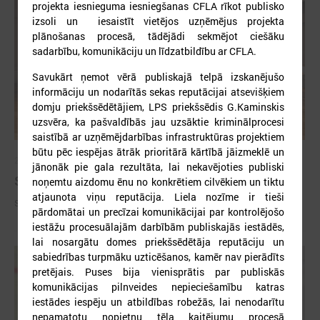
projekta iesnieguma iesniegšanas CFLA rīkot publisko
izsoli un iesaistīt vietējos uzņēmējus projekta
plānošanas procesā, tādējādi sekmējot ciešāku
sadarbību, komunikāciju un līdzatbildību ar CFLA.
Savukārt ņemot vērā publiskajā telpā izskanējušo
informāciju un nodarītās sekas reputācijai atsevišķiem
domju priekšsēdētājiem, LPS priekšsēdis G.Kaminskis
uzsvēra, ka pašvaldībās jau uzsāktie kriminālprocesi
saistībā ar uzņēmējdarbības infrastruktūras projektiem
būtu pēc iespējas ātrāk prioritārā kārtībā jāizmeklē un
2026. gada 09. jūlijs
jānonāk pie gala rezultāta, lai nekavējoties publiski
Sumināti Latvijas labākie tirgotāji
noņemtu aizdomu ēnu no konkrētiem cilvēkiem un tiktu
atjaunota viņu reputācija. Liela nozīme ir tieši
Sumināti Latvijas labākie tirgotāji
pārdomātai un precīzai komunikācijai par kontrolējošo
iestāžu procesuālajām darbībām publiskajās iestādēs,
lai nosargātu domes priekšsēdētāja reputāciju un
sabiedrības turpmāku uzticēšanos, kamēr nav pierādīts
pretējais. Puses bija vienisprātis par publiskās
komunikācijas pilnveides nepieciešamību katras
iestādes iespēju un atbildības robežās, lai nenodarītu
nepamatotu nopietnu tēla kaitējumu procesā