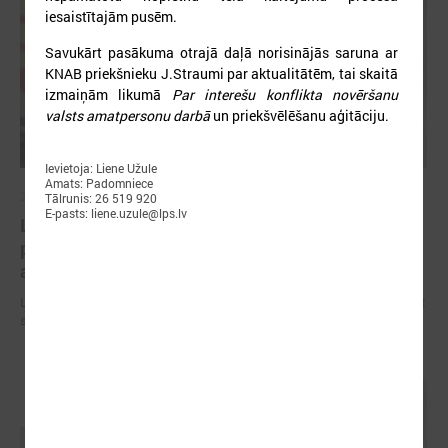
iesaistītajām pusēm.
Savukārt pasākuma otrajā daļā norisinājās saruna ar
KNAB priekšnieku J.Straumi par aktualitātēm, tai skaitā
izmaiņām likumā
Par interešu konflikta novēršanu
valsts amatpersonu darbā
un priekšvēlēšanu aģitāciju.
Ievietoja: Liene Užule
Amats: Padomniece
2026. gada 09. jūlijs
Tālrunis: 26 519 920
E-pasts: liene.uzule@lps.lv
LPS: apreibinošu vielu ietekmē esošu bērnu
profilakses iestādi nedrīkst slēgt bez droša
alternatīva risinājuma
LPS: apreibinošu vielu ietekmē esošu bērnu profilakses iestādi nedrīkst
slēgt bez droša alternatīva risinājuma