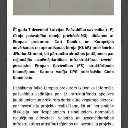
Šī gada 7.decembrī Latvijas Pašvaldību savienība (LP)
rīkoja pašvaldību domju priekšsēdētāji tikšanos ar
Eiropas prokuroru Gati Doniku un Korupcijas
novēršanas un apkarošanas biroja (KNAB) priekšnieku
2026. gada 30. jūlijs
Jēkabu Straumi, lai pārrunātu aktuālos jautājumus par
Latvijas Pašvaldību savienības un Iekšlietu
reģionālās uzņēmējdarbības infrastruktūras izveidi,
piesaistot Eiropas Savienības (ES) struktūrfondu
ministrijas sarunas
finansējumu. Sarunu vadīja LPS priekšsēdis Gints
Latvijas Pašvaldību savienība aicina piedalīties Iekšlietu ministrijas un
Kaminskis.
Latvijas Pašvaldību savienības sarunās, kas notiks šī gada 5. augustā
plkst. 14:30 LPS 4. stāva zālē (Mazā Pils iela 1, Rīga).
Pasākuma laikā Eiropas prokurors G.Doniks informēja
pašvaldību vadītājus par ES struktūrfondu apguves
jautājumiem un prokurora darbā gūto vispārīgo pieredzi
par investīciju projektu realizēšanu, kā arī norisinājās
diskusija par iespējamiem risinājumiem normatīvā
regulējuma pilnveidei. Saistībā ar uzņēmējdarbības
infrastruktūras attīstību reģionos un investīciju projektu