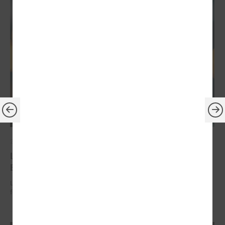
2026. gada 30. jūnijs
LPS: ir savlaicīgi jāgatavo projektu pieteikumi
Eiropas Konkurētspējas fondam
LPS: ir savlaicīgi jāgatavo projektu pieteikumi Eiropas Konkurētspējas
fondam