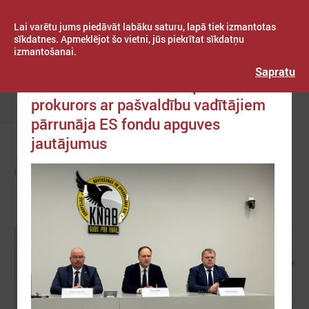
Lai varētu jums piedāvāt labāku saturu, lapā tiek izmantotas
sīkdatnes. Apmeklējot šo vietni, jūs piekrītat sīkdatņu
izmantošanai.
Publicēts: 2023. gada 07. decembris
Latvijas Pašvaldību savienība
Sapratu
Pēc LPS iniciatīvas Eiropas
prokurors ar pašvaldību vadītājiem
Izvēlne
pārrunāja ES fondu apguves
jautājumus
LPS
ZIŅAS
LPS