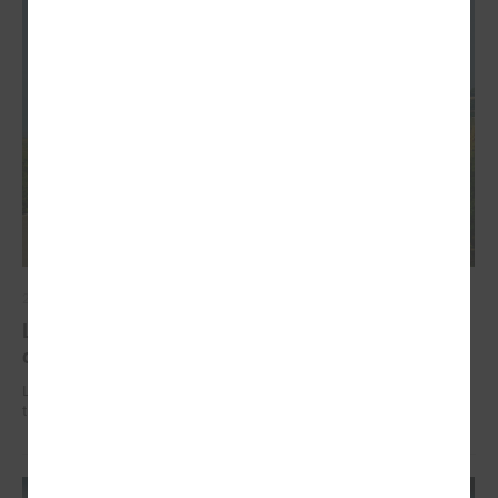
2026. gada 02. jūlijs
LPS iesaka likumā noteikt pašvaldības
organizētus sabiedriskā transporta pārvadājumus
LPS iesaka likumā noteikt pašvaldības organizētus sabiedriskā
transporta pārvadājumus