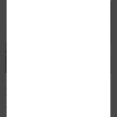
2026. gada 29. jūnijs
LPS un IZM sarunās vienojas par risinājumiem
drošībai skolās un mācību līdzekļu pieejamību
LPS un IZM sarunās vienojas par risinājumiem drošībai skolās un
mācību līdzekļu pieejamību