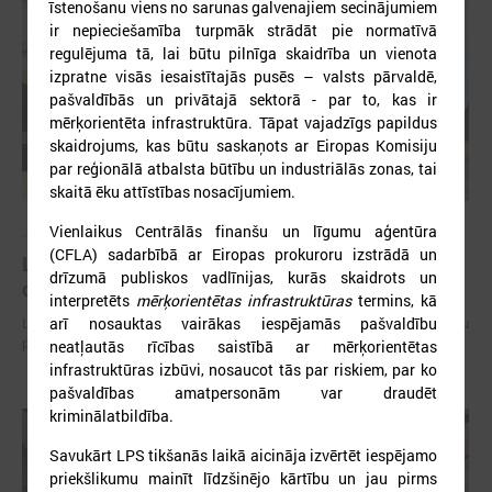
īstenošanu viens no sarunas galvenajiem secinājumiem
ir nepieciešamība turpmāk strādāt pie normatīvā
regulējuma tā, lai būtu pilnīga skaidrība un vienota
izpratne visās iesaistītajās pusēs – valsts pārvaldē,
pašvaldībās un privātajā sektorā - par to, kas ir
mērķorientēta infrastruktūra. Tāpat vajadzīgs papildus
skaidrojums, kas būtu saskaņots ar Eiropas Komisiju
par reģionālā atbalsta būtību un industriālās zonas, tai
skaitā ēku attīstības nosacījumiem.
Vienlaikus Centrālās finanšu un līgumu aģentūra
2026. gada 15. jūlijs
(CFLA) sadarbībā ar Eiropas prokuroru izstrādā un
LPS: Interaktīvā karte vienkopus parāda plašu un
drīzumā publiskos vadlīnijas, kurās skaidrots un
detalizētu informāciju par skolu tīklu Latvijā
interpretēts
mērķorientētas infrastruktūras
termins, kā
arī nosauktas vairākas iespējamās pašvaldību
LPS: Interaktīvā karte vienkopus parāda plašu un detalizētu informāciju
par skolu tīklu Latvijā
neatļautās rīcības saistībā ar mērķorientētas
infrastruktūras izbūvi, nosaucot tās par riskiem, par ko
pašvaldības amatpersonām var draudēt
kriminālatbildība.
Savukārt LPS tikšanās laikā aicināja izvērtēt iespējamo
priekšlikumu mainīt līdzšinējo kārtību un jau pirms