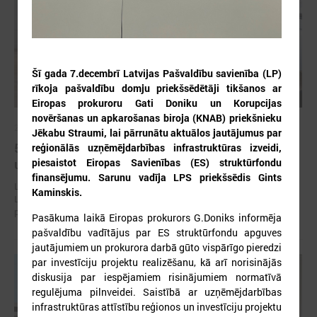
Šī gada 7.decembrī Latvijas Pašvaldību savienība (LP)
rīkoja pašvaldību domju priekšsēdētāji tikšanos ar
Eiropas prokuroru Gati Doniku un Korupcijas
novēršanas un apkarošanas biroja (KNAB) priekšnieku
2026. gada 30. jūlijs
Jēkabu Straumi, lai pārrunātu aktuālos jautājumus par
5. augustā notiks Latvijas Pašvaldību savienības
reģionālās uzņēmējdarbības infrastruktūras izveidi,
piesaistot Eiropas Savienības (ES) struktūrfondu
un Iekšlietu ministrijas sarunas
finansējumu. Sarunu vadīja LPS priekšsēdis Gints
Latvijas Pašvaldību savienība aicina piedalīties Iekšlietu ministrijas un
Kaminskis.
Latvijas Pašvaldību savienības sarunās, kas notiks šī gada 5. augustā
plkst. 14:30 LPS 4. stāva zālē (Mazā Pils iela 1, Rīga).
Pasākuma laikā Eiropas prokurors G.Doniks informēja
pašvaldību vadītājus par ES struktūrfondu apguves
jautājumiem un prokurora darbā gūto vispārīgo pieredzi
par investīciju projektu realizēšanu, kā arī norisinājās
diskusija par iespējamiem risinājumiem normatīvā
regulējuma pilnveidei. Saistībā ar uzņēmējdarbības
infrastruktūras attīstību reģionos un investīciju projektu