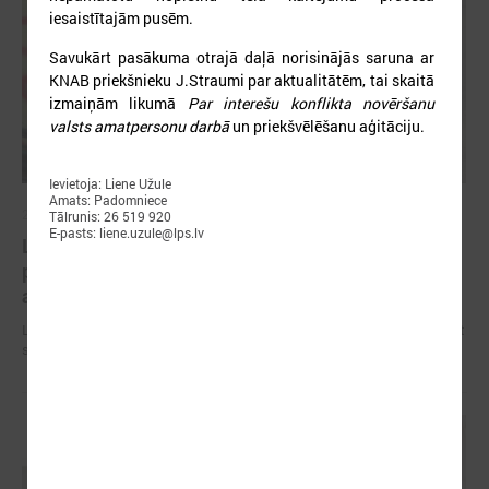
iesaistītajām pusēm.
Savukārt pasākuma otrajā daļā norisinājās saruna ar
KNAB priekšnieku J.Straumi par aktualitātēm, tai skaitā
izmaiņām likumā
Par interešu konflikta novēršanu
valsts amatpersonu darbā
un priekšvēlēšanu aģitāciju.
Ievietoja: Liene Užule
Amats: Padomniece
2026. gada 09. jūlijs
Tālrunis: 26 519 920
E-pasts: liene.uzule@lps.lv
LPS: apreibinošu vielu ietekmē esošu bērnu
profilakses iestādi nedrīkst slēgt bez droša
alternatīva risinājuma
LPS: apreibinošu vielu ietekmē esošu bērnu profilakses iestādi nedrīkst
slēgt bez droša alternatīva risinājuma