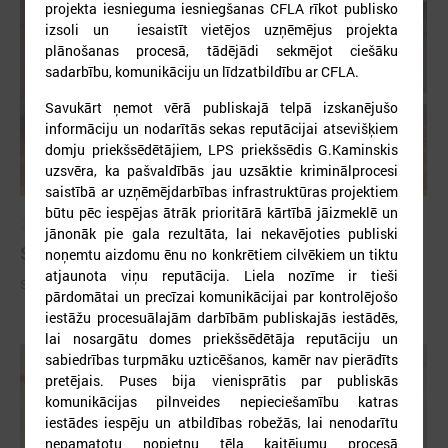
projekta iesnieguma iesniegšanas CFLA rīkot publisko
izsoli un iesaistīt vietējos uzņēmējus projekta
plānošanas procesā, tādējādi sekmējot ciešāku
sadarbību, komunikāciju un līdzatbildību ar CFLA.
Savukārt ņemot vērā publiskajā telpā izskanējušo
informāciju un nodarītās sekas reputācijai atsevišķiem
domju priekšsēdētājiem, LPS priekšsēdis G.Kaminskis
uzsvēra, ka pašvaldībās jau uzsāktie kriminālprocesi
saistībā ar uzņēmējdarbības infrastruktūras projektiem
būtu pēc iespējas ātrāk prioritārā kārtībā jāizmeklē un
2026. gada 09. jūlijs
jānonāk pie gala rezultāta, lai nekavējoties publiski
Sumināti Latvijas labākie tirgotāji
noņemtu aizdomu ēnu no konkrētiem cilvēkiem un tiktu
atjaunota viņu reputācija. Liela nozīme ir tieši
Sumināti Latvijas labākie tirgotāji
pārdomātai un precīzai komunikācijai par kontrolējošo
iestāžu procesuālajām darbībām publiskajās iestādēs,
lai nosargātu domes priekšsēdētāja reputāciju un
sabiedrības turpmāku uzticēšanos, kamēr nav pierādīts
pretējais. Puses bija vienisprātis par publiskās
komunikācijas pilnveides nepieciešamību katras
iestādes iespēju un atbildības robežās, lai nenodarītu
nepamatotu nopietnu tēla kaitējumu procesā