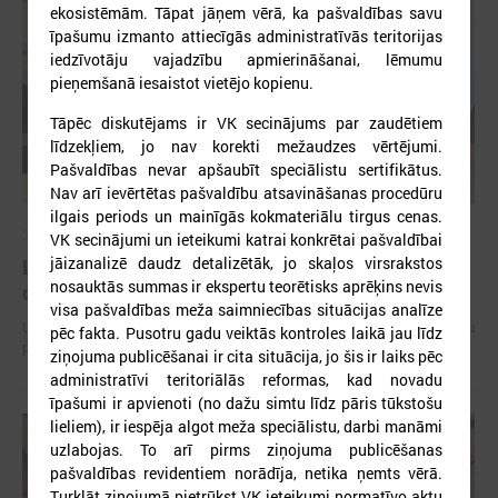
ekosistēmām. Tāpat jāņem vērā, ka pašvaldības savu
īpašumu izmanto attiecīgās administratīvās teritorijas
iedzīvotāju vajadzību apmierināšanai, lēmumu
pieņemšanā iesaistot vietējo kopienu.
Tāpēc diskutējams ir VK secinājums par zaudētiem
līdzekļiem, jo nav korekti mežaudzes vērtējumi.
Pašvaldības nevar apšaubīt speciālistu sertifikātus.
Nav arī ievērtētas pašvaldību atsavināšanas procedūru
ilgais periods un mainīgās kokmateriālu tirgus cenas.
2026. gada 15. jūlijs
VK secinājumi un ieteikumi katrai konkrētai pašvaldībai
jāizanalizē daudz detalizētāk, jo skaļos virsrakstos
LPS: Interaktīvā karte vienkopus parāda plašu un
nosauktās summas ir ekspertu teorētisks aprēķins nevis
detalizētu informāciju par skolu tīklu Latvijā
visa pašvaldības meža saimniecības situācijas analīze
LPS: Interaktīvā karte vienkopus parāda plašu un detalizētu informāciju
pēc fakta. Pusotru gadu veiktās kontroles laikā jau līdz
par skolu tīklu Latvijā
ziņojuma publicēšanai ir cita situācija, jo šis ir laiks pēc
administratīvi teritoriālās reformas, kad novadu
īpašumi ir apvienoti (no dažu simtu līdz pāris tūkstošu
lieliem), ir iespēja algot meža speciālistu, darbi manāmi
uzlabojas. To arī pirms ziņojuma publicēšanas
pašvaldības revidentiem norādīja, netika ņemts vērā.
Turklāt ziņojumā pietrūkst VK ieteikumi normatīvo aktu