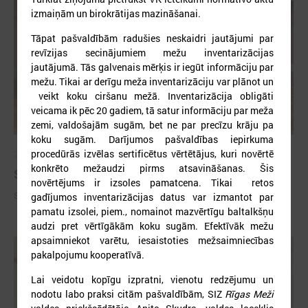
izmaiņām un birokrātijas mazināšanai.
Tāpat pašvaldībām radušies neskaidri jautājumi par
revīzijas secinājumiem mežu inventarizācijas
jautājumā. Tās galvenais mērķis ir iegūt informāciju par
mežu. Tikai ar derīgu meža inventarizāciju var plānot un
veikt koku ciršanu mežā. Inventarizācija obligāti
veicama ik pēc 20 gadiem, tā satur informāciju par meža
zemi, valdošajām sugām, bet ne par precīzu krāju pa
koku sugām. Darījumos pašvaldības iepirkuma
procedūrās izvēlas sertificētus vērtētājus, kuri novērtē
2026. gada 09. jūlijs
konkrēto mežaudzi pirms atsavināšanas. Šis
Sumināti Latvijas labākie tirgotāji
novērtējums ir izsoles pamatcena. Tikai retos
Sumināti Latvijas labākie tirgotāji
gadījumos inventarizācijas datus var izmantot par
pamatu izsolei, piem., nomainot mazvērtīgu baltalkšņu
audzi pret vērtīgākām koku sugām. Efektīvāk mežu
apsaimniekot varētu, iesaistoties mežsaimniecības
pakalpojumu kooperatīvā.
Lai veidotu kopīgu izpratni, vienotu redzējumu un
nodotu labo praksi citām pašvaldībām, SIZ
Rīgas Meži