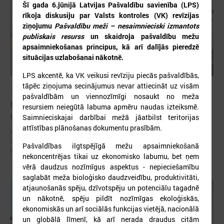
Šī gada 6.jūnijā Latvijas Pašvaldību savienība (LPS)
rīkoja diskusiju par Valsts kontroles (VK) revīzijas
ziņojumu
Pašvaldību meži – nesaimnieciski izmantots
publiskais resurss
un skaidroja pašvaldību mežu
apsaimniekošanas principus, kā arī dalījās pieredzē
situācijas uzlabošanai nākotnē.
LPS akcentē, ka VK veikusi revīziju piecās pašvaldībās,
tāpēc ziņojuma secinājumus nevar attiecināt uz visām
2026. gada 30. jūlijs
pašvaldībām un viennozīmīgi nosaukt no meža
5. augustā notiks Latvijas Pašvaldību savienības
resursiem neiegūtā labuma apmēru naudas izteiksmē.
un Iekšlietu ministrijas sarunas
Saimnieciskajai darbībai mežā jāatbilst teritorijas
attīstības plānošanas dokumentu prasībām.
Latvijas Pašvaldību savienība aicina piedalīties Iekšlietu ministrijas un
Latvijas Pašvaldību savienības sarunās, kas notiks šī gada 5. augustā
Pašvaldības ilgtspējīgā mežu apsaimniekošanā
plkst. 14:30 LPS 4. stāva zālē (Mazā Pils iela 1, Rīga).
nekoncentrējas tikai uz ekonomisko labumu, bet ņem
vērā daudzus nozīmīgus aspektus - nepieciešamību
saglabāt meža bioloģisko daudzveidību, produktivitāti,
atjaunošanās spēju, dzīvotspēju un potenciālu tagadnē
un nākotnē, spēju pildīt nozīmīgas ekoloģiskās,
ekonomiskās un arī sociālās funkcijas vietējā, nacionālā
un globālā līmenī, kā arī nerada draudus citām