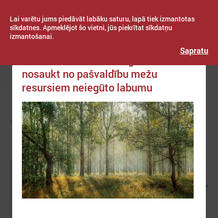
Lai varētu jums piedāvāt labāku saturu, lapā tiek izmantotas
sīkdatnes. Apmeklējot šo vietni, jūs piekrītat sīkdatņu
izmantošanai.
Publicēts: 2024. gada 06. jūnijs
Latvijas Pašvaldību savienība
Sapratu
LPS: nevar viennozīmīgi novērtēt un
nosaukt no pašvaldību mežu
Izvēlne
resursiem neiegūto labumu
LPS
ZIŅAS
LPS