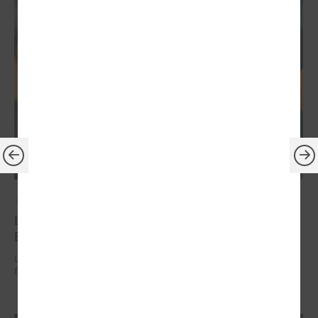
2026. gada 30. jūnijs
LPS: ir savlaicīgi jāgatavo projektu pieteikumi
Eiropas Konkurētspējas fondam
LPS: ir savlaicīgi jāgatavo projektu pieteikumi Eiropas Konkurētspējas
fondam