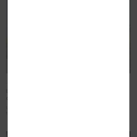
2026. gada 02. jūlijs
LPS iesaka likumā noteikt pašvaldības
organizētus sabiedriskā transporta pārvadājumus
LPS iesaka likumā noteikt pašvaldības organizētus sabiedriskā
transporta pārvadājumus