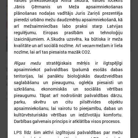
valdes priekšsēdētāja Anita Skudra, valdes loceklis
Jānis Ģērmanis un Meža apsaimniekošanas
plānošanas nodaļas vadītājs Juris Zariņš prezentēja
pieredzi urbāno mežu daudzmērķu apsaimniekošanā, kā
arī mežsaimniecības labo praksi starp Latvijas
regulējumu, Eiropas prasībām un tehnoloģiju
izaicinājumiem. A.Skudra uzsvēra, ka būtiska ir meža
kvalitāte un arī sociālā nozīme. Arī
vecam
mežam ir liela
nozīme, lai arī tas piesaista mazāk CO2.
2026. gada 09. jūlijs
Rīgas mežu
stratēģiskais mērķis ir ilgtspējīgi
LPS: apreibinošu vielu ietekmē esošu bērnu
apsaimniekot pašvaldības īpašumā esošās dabas
profilakses iestādi nedrīkst slēgt bez droša
teritorijas, lai panāktu bioloģiskās daudzveidības
saglabāšanu un pieaugumu, oglekļa piesaisti un
alternatīva risinājuma
uzkrāšanu, ekonomiskās un sociālās vērtības
LPS: apreibinošu vielu ietekmē esošu bērnu profilakses iestādi nedrīkst
pieaugumu. Tāpat arī nodrošināt pašvaldības dārzu,
slēgt bez droša alternatīva risinājuma
parku, skvēru un citu pilsētvides objektu
apsaimniekošanu, lai vairotu to pieejamību, dabas un
kultūrvēsturiskās vērtības un iedzīvotāju komfortu.
Darbības galvenais princips ir atklātība visos procesos.
LPS līdz šim aktīvi izglītojusi pašvaldības par mežu