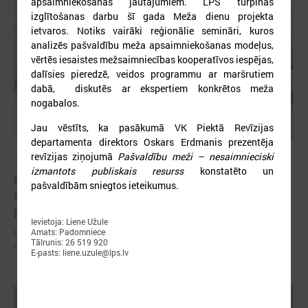
apsaimniekošanas jautājumiem. LPS turpinās
izglītošanas darbu šī gada Meža dienu projekta
ietvaros. Notiks vairāki reģionālie semināri, kuros
analizēs pašvaldību meža apsaimniekošanas modeļus,
vērtēs iesaistes mežsaimniecības kooperatīvos iespējas,
dalīsies pieredzē, veidos programmu ar maršrutiem
dabā, diskutēs ar ekspertiem konkrētos meža
nogabalos.
Jau vēstīts, ka pasākumā VK Piektā Revīzijas
departamenta direktors Oskars Erdmanis prezentēja
revīzijas ziņojumā
Pašvaldību meži – nesaimnieciski
2026. gada 07. jūlijs
izmantots publiskais resurss
konstatēto un
LPS un Labklājības ministrija pārrunā DigiSoc
pašvaldībām sniegtos ieteikumus.
sadarbības līguma nosacījumus un datu
pārvaldību
Ievietoja: Liene Užule
Amats: Padomniece
LPS un Labklājības ministrija pārrunā DigiSoc sadarbības līguma
Tālrunis: 26 519 920
nosacījumus un datu pārvaldību
E-pasts: liene.uzule@lps.lv