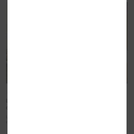
2026. gada 29. jūnijs
LPS un IZM sarunās vienojas par risinājumiem
drošībai skolās un mācību līdzekļu pieejamību
LPS un IZM sarunās vienojas par risinājumiem drošībai skolās un
mācību līdzekļu pieejamību