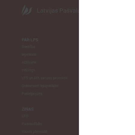
Latvijas Pašvaldību savienība
PAR LPS
KOMITEJA
Biedrība
Finanšu un 
Iepirkumi
Izglītības un
Atzinumi
Veselības un
Infologs
Reģionālās a
LPS un MK sarunu protokoli
Tautsaimniec
Dokumenti lejupielādei
Sporta jautā
Pakalpojumi
Informātikas
Mājokļu jau
ZIŅAS
LPS
STARPTAU
Pašvaldībās
Pārstāvniecīb
Valsts pārvaldē
Eiropas Reģi