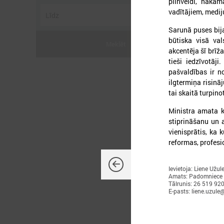
pilnveidi, nākam
vadītājiem, mediju
Sarunā puses bija
būtiska visā val
Meklēt
akcentēja šī brīža
tieši iedzīvotāj
2
pašvaldības ir n
ilgtermiņa risin
tai skaitā turpin
Ministra amata 
stiprināšanu un 
vienisprātis, ka 
L
reformas, profesi
p
a
Ievietoja: Liene Užul
Amats: Padomniece
Tālrunis: 26 519 92
E-pasts: liene.uzule@