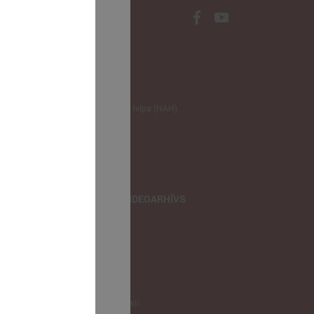
NODERĪGI
Klimata zināšanu telpa (NAH)
Bauhaus Latvijā
Jaunatnes lietas
Iepirkumu joma
apvienība
TIEŠRAIDES, VIDEOARHĪVS
Tiešraide
Videoarhīvs
Videoarhīvs-old
KONTAKTI
Pašvaldību kontakti