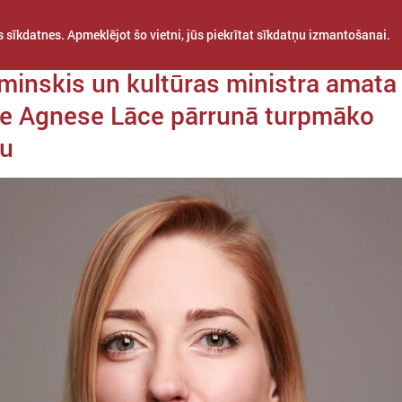
 sīkdatnes. Apmeklējot šo vietni, jūs piekrītat sīkdatņu izmantošanai.
a 17. jūnijs
minskis un kultūras ministra amata
te Agnese Lāce pārrunā turpmāko
bu
STARPTAUTISKĀ
PROJEKTI
APVIENĪBAS
SADARBĪBA