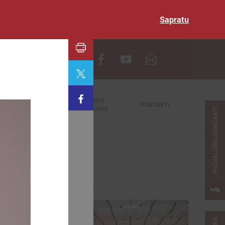
Sapratu
EN
TIEŠRAIDES,
NODERĪGI
KONTAKTI
VIDEOARHĪVS
PAŠVALDĪBU KONTAKTI