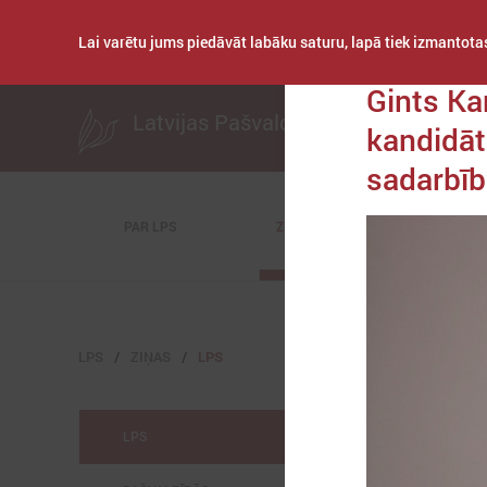
Lai varētu jums piedāvāt labāku saturu, lapā tiek izmantotas
Publicēts: 2024. gad
Gints Ka
Latvijas Pašvaldību savienība
kandidā
sadarbī
PAR LPS
ZIŅAS
KOMITEJAS
LPS
ZIŅAS
LPS
LPS