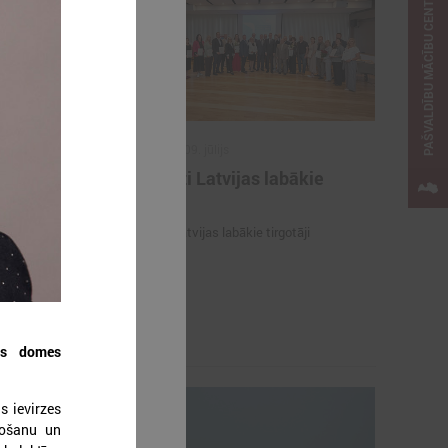
PAŠVALDĪBU MĀCĪBU CENTRS
2026. gada 09. jūlijs
e
Sumināti Latvijas labākie
ašu un
tirgotāji
u par skolu
Sumināti Latvijas labākie tirgotāji
opus parāda
ju par skolu
tas domes
s ievirzes
nošanu un