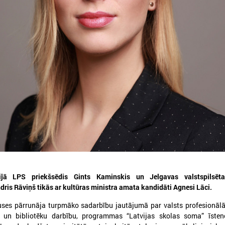
026. gada 30. jūlijs
2026. gada 15. jūlijs
5. augustā notiks Latvijas
LPS: Interaktīvā kart
Pašvaldību savienības un
vienkopus parāda pl
Iekšlietu ministrijas sarunas
detalizētu informācij
tīklu Latvijā
atvijas Pašvaldību savienība aicina
iedalīties Iekšlietu ministrijas un Latvijas
LPS: Interaktīvā karte vienk
ašvaldību savienības sarunās, kas notiks šī
plašu un detalizētu informāci
ada 5. augustā plkst. 14:30 LPS 4. stāva
tīklu Latvijā
ālē (Mazā Pils iela 1, Rīga).
ijā LPS priekšsēdis Gints Kaminskis un Jelgavas valstspilsē
dris Rāviņš tikās ar kultūras ministra amata kandidāti Agnesi Lāci.
uses pārrunāja turpmāko sadarbību jautājumā par valsts profesionālā
ju un bibliotēku darbību, programmas “Latvijas skolas soma” īste