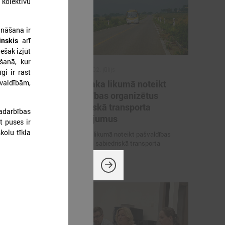
kolektīvu
ināšana ir
nskis
arī
iešāk izjūt
ošanā, kur
2026. gada 02. jūlijs
gi ir rast
švaldībām,
inistrija
LPS iesaka likumā noteikt
arbības
pašvaldības organizētus
un datu
sabiedriskā transporta
adarbības
pārvadājumus
t puses ir
kolu tīkla
 pārrunā
LPS iesaka likumā noteikt pašvaldības
osacījumus un
organizētus sabiedriskā transporta
pārvadājumus