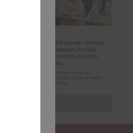
2026. gada 29. jūnijs
artneriem
LPS un IZM sarunās vienojas
ārvaldības
par risinājumiem drošībai
porta
skolās un mācību līdzekļu
pieejamību
 vienojas par
LPS un IZM sarunās vienojas par
viešanu sporta
risinājumiem drošībai skolās un mācību
līdzekļu pieejamību
rakstus