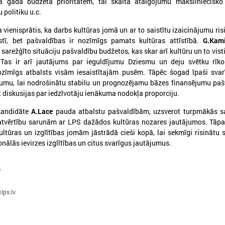
ā gada budžeta prioritātēm, tai skaitā atalgojumu māksliniecisko 
 politiku u.c.
 vienisprātis, ka darbs kultūras jomā un ar to saistītu izaicinājumu ris
stī, bet pašvaldības ir nozīmīgs pamats kultūras attīstībā.
G.Kami
 sarežģīto situāciju pašvaldību budžetos, kas skar arī kultūru un to vist
i. Tas ir arī jautājums par ieguldījumu Dziesmu un deju svētku rīk
026. gada 09. jūlijs
2026. gada 07. jūlijs
ozīmīgs atbalsts visām iesaistītajām pusēm. Tāpēc šogad īpaši svarī
ājumu, lai nodrošinātu stabilu un prognozējamu bāzes finansējumu pa
LPS: apreibinošu vielu ietekmē
LPS un Labklājības m
ot diskusijas par iedzīvotāju ienākuma nodokļa proporciju.
esošu bērnu profilakses iestādi
pārrunā DigiSoc sad
nedrīkst slēgt bez droša
līguma nosacījumus 
kandidāte
A.Lace
pauda atbalstu pašvaldībām, uzsverot turpmākās s
alternatīva risinājuma
pārvaldību
atvērtību sarunām ar LPS dažādos kultūras nozares jautājumos. Tāpa
kultūras un izglītības jomām jāstrādā cieši kopā, lai sekmīgi risinātu s
PS: apreibinošu vielu ietekmē esošu bērnu
LPS un Labklājības ministrija
onālās ievirzes izglītības un citus svarīgus jautājumus.
rofilakses iestādi nedrīkst slēgt bez droša
DigiSoc sadarbības līguma n
lternatīva risinājuma
datu pārvaldību
e
0
lps.lv