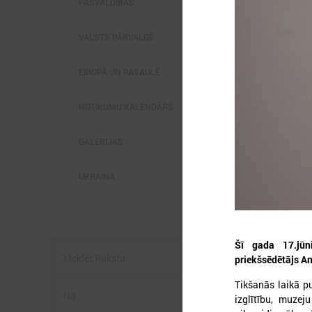
PAŠVALDĪBĀS
VALSTS PĀRVALDĒ
EIROPĀ UN PASAULĒ
2
NOTIKUMU KALENDĀRS
GALERIJAS
UKRAINA
L
p
P
g
z
Šī gada 17.jūn
priekšsēdētājs An
Tikšanās laikā p
izglītību, muze