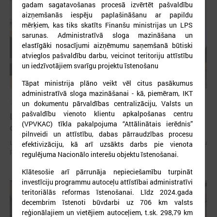
gadam sagatavošanas procesā izvērtēt pašvaldību
aizņemšanās iespēju paplašināšanu ar papildu
mērķiem, kas tiks skatīts Finanšu ministrijas un LPS
sarunas. Administratīvā sloga mazināšana un
elastīgāki nosacījumi aizņēmumu saņemšanā būtiski
atvieglos pašvaldību darbu, veicinot teritoriju attīstību
un iedzīvotājiem svarīgu projektu īstenošanu
Tāpat ministrija plāno veikt vēl citus pasākumus
administratīvā sloga mazināšanai - kā, piemēram, IKT
2026. gada 15. jūlijs
un dokumentu pārvaldības centralizāciju, Valsts un
pašvaldību vienoto klientu apkalpošanas centru
LPS: Interaktīvā karte vienkopus parāda plašu un
(VPVKAC) tīkla pakalpojuma “Attālinātais ierēdnis”
detalizētu informāciju par skolu tīklu Latvijā
pilnveidi un attīstību, dabas pārraudzības procesu
LPS: Interaktīvā karte vienkopus parāda plašu un detalizētu informāciju
efektivizāciju, kā arī uzsākts darbs pie vienota
par skolu tīklu Latvijā
regulējuma Nacionālo interešu objektu īstenošanai.
Klātesošie arī pārrunāja nepieciešamību turpināt
investīciju programmu autoceļu attīstībai administratīvi
teritoriālās reformas īstenošanai. Līdz 2024.gada
decembrim īstenoti būvdarbi uz 706 km valsts
reģionālajiem un vietējiem autoceļiem, t.sk. 298,79 km