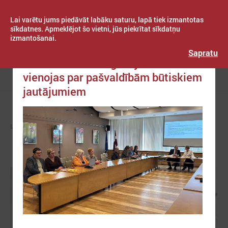
Lai varētu jums piedāvāt labāku saturu, lapā tiek izmantotas
sīkdatnes. Apmeklējot šo vietni, jūs piekrītat sīkdatņu
izmantošanai.
Publicēts: 2025. gada 22. maijs
Latvijas Pašvaldību savienība
Sapratu
LPS un VARAM ikgadējās sarunās
vienojas par pašvaldībām būtiskiem
Izvēlne
jautājumiem
LPS
ZIŅAS
LPS