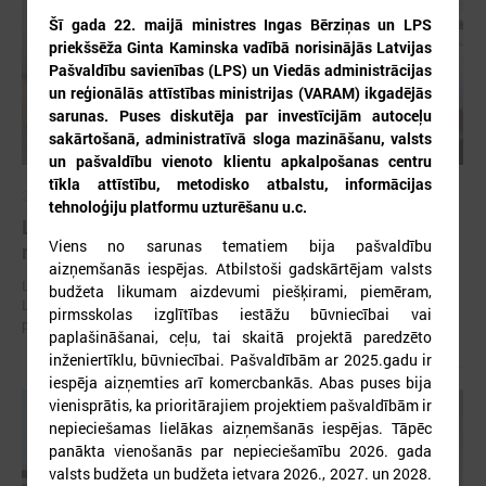
Šī gada 22. maijā ministres Ingas Bērziņas un LPS
priekšsēža Ginta Kaminska vadībā norisinājās Latvijas
Pašvaldību savienības (LPS) un Viedās administrācijas
un reģionālās attīstības ministrijas (VARAM) ikgadējās
sarunas. Puses diskutēja par investīcijām autoceļu
sakārtošanā, administratīvā sloga mazināšanu, valsts
un pašvaldību vienoto klientu apkalpošanas centru
tīkla attīstību, metodisko atbalstu, informācijas
2026. gada 30. jūlijs
tehnoloģiju platformu uzturēšanu u.c.
Latvijas Pašvaldību savienības un Iekšlietu
Viens no sarunas tematiem bija pašvaldību
ministrijas sarunas
aizņemšanās iespējas. Atbilstoši gadskārtējam valsts
Latvijas Pašvaldību savienība aicina piedalīties Iekšlietu ministrijas un
budžeta likumam aizdevumi piešķirami, piemēram,
Latvijas Pašvaldību savienības sarunās, kas notiks šī gada 5. augustā
pirmsskolas izglītības iestāžu būvniecībai vai
plkst. 14:30 LPS 4. stāva zālē (Mazā Pils iela 1, Rīga).
paplašināšanai, ceļu, tai skaitā projektā paredzēto
inženiertīklu, būvniecībai. Pašvaldībām ar 2025.gadu ir
iespēja aizņemties arī komercbankās. Abas puses bija
vienisprātis, ka prioritārajiem projektiem pašvaldībām ir
nepieciešamas lielākas aizņemšanās iespējas. Tāpēc
panākta vienošanās par nepieciešamību 2026. gada
valsts budžeta un budžeta ietvara 2026., 2027. un 2028.