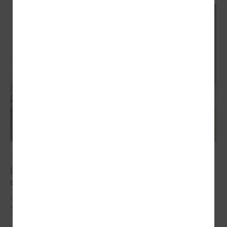
2026. gada 29. jūnijs
LPS un IZM sarunās vienojas par risinājumiem
drošībai skolās un mācību līdzekļu pieejamību
LPS un IZM sarunās vienojas par risinājumiem drošībai skolās un
mācību līdzekļu pieejamību