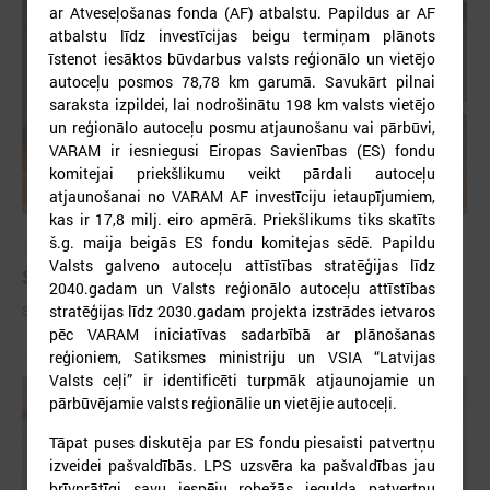
ar Atveseļošanas fonda (AF) atbalstu. Papildus ar AF
atbalstu līdz investīcijas beigu termiņam plānots
īstenot iesāktos būvdarbus valsts reģionālo un vietējo
autoceļu posmos 78,78 km garumā. Savukārt pilnai
saraksta izpildei, lai nodrošinātu 198 km valsts vietējo
un reģionālo autoceļu posmu atjaunošanu vai pārbūvi,
VARAM ir iesniegusi Eiropas Savienības (ES) fondu
komitejai priekšlikumu veikt pārdali autoceļu
atjaunošanai no VARAM AF investīciju ietaupījumiem,
kas ir 17,8 milj. eiro apmērā. Priekšlikums tiks skatīts
š.g. maija beigās ES fondu komitejas sēdē. Papildu
2026. gada 09. jūlijs
Valsts galveno autoceļu attīstības stratēģijas līdz
Sumināti Latvijas labākie tirgotāji
2040.gadam un Valsts reģionālo autoceļu attīstības
Sumināti Latvijas labākie tirgotāji
stratēģijas līdz 2030.gadam projekta izstrādes ietvaros
pēc VARAM iniciatīvas sadarbībā ar plānošanas
reģioniem, Satiksmes ministriju un VSIA “Latvijas
Valsts ceļi” ir identificēti turpmāk atjaunojamie un
pārbūvējamie valsts reģionālie un vietējie autoceļi.
Tāpat puses diskutēja par ES fondu piesaisti patvertņu
izveidei pašvaldībās. LPS uzsvēra ka pašvaldības jau
brīvprātīgi savu iespēju robežās iegulda patvertņu