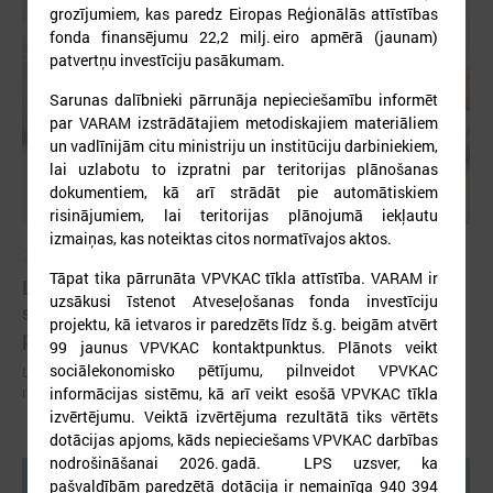
grozījumiem, kas paredz Eiropas Reģionālās attīstības
fonda finansējumu 22,2 milj. eiro apmērā (jaunam)
patvertņu investīciju pasākumam.
Sarunas dalībnieki pārrunāja nepieciešamību informēt
par VARAM izstrādātajiem metodiskajiem materiāliem
un vadlīnijām citu ministriju un institūciju darbiniekiem,
lai uzlabotu to izpratni par teritorijas plānošanas
dokumentiem, kā arī strādāt pie automātiskiem
risinājumiem, lai teritorijas plānojumā iekļautu
izmaiņas, kas noteiktas citos normatīvajos aktos.
2026. gada 07. jūlijs
Tāpat tika pārrunāta VPVKAC tīkla attīstība. VARAM ir
LPS un Labklājības ministrija pārrunā DigiSoc
uzsākusi īstenot Atveseļošanas fonda investīciju
sadarbības līguma nosacījumus un datu
projektu, kā ietvaros ir paredzēts līdz š.g. beigām atvērt
pārvaldību
99 jaunus VPVKAC kontaktpunktus. Plānots veikt
sociālekonomisko pētījumu, pilnveidot VPVKAC
LPS un Labklājības ministrija pārrunā DigiSoc sadarbības līguma
nosacījumus un datu pārvaldību
informācijas sistēmu, kā arī veikt esošā VPVKAC tīkla
izvērtējumu. Veiktā izvērtējuma rezultātā tiks vērtēts
dotācijas apjoms, kāds nepieciešams VPVKAC darbības
nodrošināšanai 2026. gadā. LPS uzsver, ka
pašvaldībām paredzētā dotācija ir nemainīga 940 394