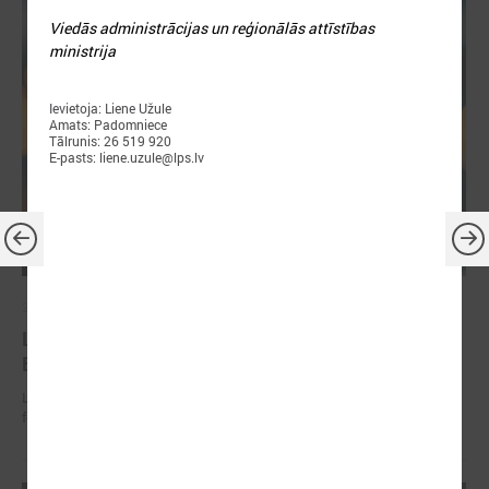
Viedās administrācijas un reģionālās attīstības
ministrija
Ievietoja: Liene Užule
Amats: Padomniece
Tālrunis: 26 519 920
E-pasts: liene.uzule@lps.lv
2026. gada 30. jūnijs
LPS: ir savlaicīgi jāgatavo projektu pieteikumi
Eiropas Konkurētspējas fondam
LPS: ir savlaicīgi jāgatavo projektu pieteikumi Eiropas Konkurētspējas
fondam