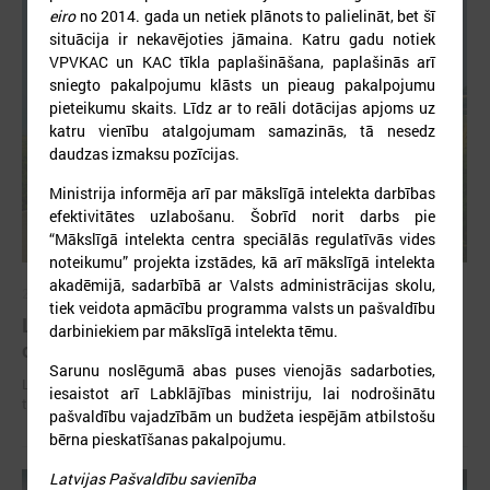
eiro
no 2014. gada un netiek plānots to palielināt, bet šī
situācija ir nekavējoties jāmaina. Katru gadu notiek
VPVKAC un KAC tīkla paplašināšana, paplašinās arī
sniegto pakalpojumu klāsts un pieaug pakalpojumu
pieteikumu skaits. Līdz ar to reāli dotācijas apjoms uz
katru vienību atalgojumam samazinās, tā nesedz
daudzas izmaksu pozīcijas.
Ministrija informēja arī par mākslīgā intelekta darbības
efektivitātes uzlabošanu. Šobrīd norit darbs pie
“Mākslīgā intelekta centra speciālās regulatīvās vides
noteikumu” projekta izstādes, kā arī mākslīgā intelekta
akadēmijā, sadarbībā ar Valsts administrācijas skolu,
2026. gada 02. jūlijs
tiek veidota apmācību programma valsts un pašvaldību
LPS iesaka likumā noteikt pašvaldības
darbiniekiem par mākslīgā intelekta tēmu.
organizētus sabiedriskā transporta pārvadājumus
Sarunu noslēgumā abas puses vienojās sadarboties,
LPS iesaka likumā noteikt pašvaldības organizētus sabiedriskā
iesaistot arī Labklājības ministriju, lai nodrošinātu
transporta pārvadājumus
pašvaldību vajadzībām un budžeta iespējām atbilstošu
bērna pieskatīšanas pakalpojumu.
Latvijas Pašvaldību savienība