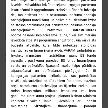
izveidē. Pašvaldību līdzfinansējuma iespējas patvertņu
iekārtošanai ir apgrūtinātas ierobežotu finanšu līdzekļu
dēļ, tas attiecas arī uz nekustamā īpašuma nodokļa
atvieglojumu noteikšanu un pašvaldību tiesībām izdot
saistošos noteikumos par nekustamā īpašuma nodokļa
atvieglojumiem. Patvertņu infrastruktūras
nodrošināšanai nepieciešama jauna, tikai šim mērķim
izveidota atbalsta programma ar ES fondu un/vai valsts
budžeta atbalstu, kurā tiktu noteiktas atbildīgās
2026. gada 09. jūlijs
institūcijas un finansējuma avoti. VARAM sadarbībā ar
LPS: apreibinošu vielu ietekmē esošu bērnu
Iekšlietu ministriju ir izstrādājusi jaunu ES fondu
profilakses iestādi nedrīkst slēgt bez droša
investīciju pasākumu, paredzot ES fondu finansējumu
alternatīva risinājuma
valsts un pašvaldību īpašumā esošu telpu pārbūvei,
atjaunošanai un aprīkošanai, pielāgojot tās III
LPS: apreibinošu vielu ietekmē esošu bērnu profilakses iestādi nedrīkst
kategorijas patvertņu ierīkošanai, kas paredzētas
slēgt bez droša alternatīva risinājuma
cilvēku aizsardzībai no bīstamiem faktoriem, mazinot
ārēja sprādziena triecienviļņa un šķembu ietekmi, kas
rodas katastrofas, militāra iebrukuma vai kara
gadījumā. Noteikumu projektu plānots izskatīt Ministru
kabinetā tuvākajā laikā - vienlaikus ar Finanšu
ministrijas virzītajiem finansējuma pārdaļu