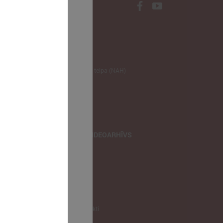
NODERĪGI
Klimata zināšanu telpa (NAH)
Bauhaus Latvijā
Jaunatnes lietas
Iepirkumu joma
apvienība
TIEŠRAIDES, VIDEOARHĪVS
Tiešraide
Videoarhīvs
Videoarhīvs-old
KONTAKTI
Pašvaldību kontakti
LPS