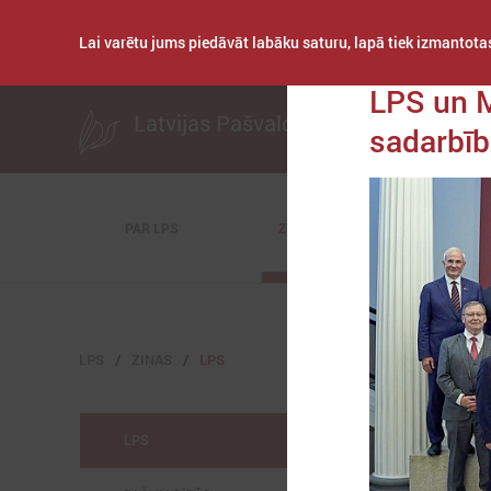
Lai varētu jums piedāvāt labāku saturu, lapā tiek izmantotas
Publicēts: 2025. gad
LPS un M
Latvijas Pašvaldību savienība
sadarbī
PAR LPS
ZIŅAS
KOMITEJAS
LPS
ZIŅAS
LPS
LPS