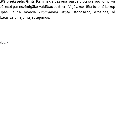
 LPS priekšsēdis
Gints Kaminskis
uzsvēra pašvaldību svarīgo lomu vis
ībā, esot par nozīmīgāko valdības partneri. Viņš akcentēja turpmāko ko
o īpaši jaunā modeļa
Programma skolā
īstenošanā, drošības, bir
žeta izaicinājumu jautājumos.
e
026. gada 09. jūlijs
2026. gada 07. jūlijs
0
LPS: apreibinošu vielu ietekmē
LPS un Labklājības m
lps.lv
esošu bērnu profilakses iestādi
pārrunā DigiSoc sad
nedrīkst slēgt bez droša
līguma nosacījumus 
alternatīva risinājuma
pārvaldību
PS: apreibinošu vielu ietekmē esošu bērnu
LPS un Labklājības ministrija
rofilakses iestādi nedrīkst slēgt bez droša
DigiSoc sadarbības līguma n
lternatīva risinājuma
datu pārvaldību