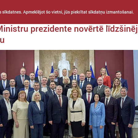
 sīkdatnes. Apmeklējot šo vietni, jūs piekrītat sīkdatņu izmantošanai.
a 05. jūnijs
inistru prezidente novērtē līdzšinē
bu
STARPTAUTISKĀ
PROJEKTI
APVIENĪBAS
SADARBĪBA