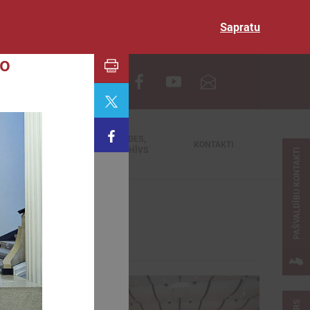
Sapratu
jo
EN
TIEŠRAIDES,
NODERĪGI
KONTAKTI
VIDEOARHĪVS
PAŠVALDĪBU KONTAKTI