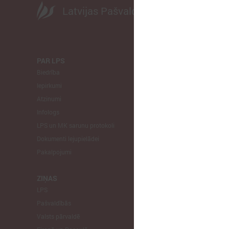
Latvijas Pašvaldību savienība
PAR LPS
KOMITEJA
Biedrība
Finanšu un 
Iepirkumi
Izglītības un
Atzinumi
Veselības un
Infologs
Reģionālās a
LPS un MK sarunu protokoli
Tautsaimniec
Dokumenti lejupielādei
Sporta jautā
Pakalpojumi
Informātikas
Mājokļu jau
ZIŅAS
LPS
STARPTAU
Pašvaldībās
Pārstāvniecīb
Valsts pārvaldē
Eiropas Reģi