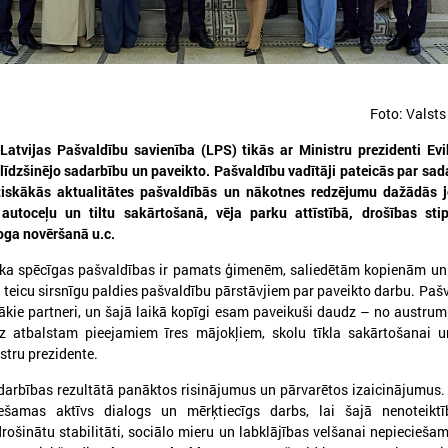
Foto: Valsts
Latvijas Pašvaldību savienība (LPS) tikās ar Ministru prezidenti Evi
026. gada 30. jūlijs
2026. gada 15. jūlijs
 līdzšinējo sadarbību un paveikto. Pašvaldību vadītāji pateicās par sad
Latvijas Pašvaldību savienības
LPS: Interaktīvā kart
tiskākās aktualitātes pašvaldībās un nākotnes redzējumu dažādās j
un Iekšlietu ministrijas sarunas
vienkopus parāda pl
, autoceļu un tiltu sakārtošanā, vēja parku attīstībā, drošības sti
detalizētu informācij
atvijas Pašvaldību savienība aicina
oga novēršanā u.c.
tīklu Latvijā
iedalīties Iekšlietu ministrijas un Latvijas
ašvaldību savienības sarunās, kas notiks šī
, ka spēcīgas pašvaldības ir pamats ģimenēm, saliedētām kopienām un 
LPS: Interaktīvā karte vienk
ada 5. augustā plkst. 14:30 LPS 4. stāva
 teicu sirsnīgu paldies pašvaldību pārstāvjiem par paveikto darbu. Pašv
plašu un detalizētu informāci
ālē (Mazā Pils iela 1, Rīga).
ākie partneri, un šajā laikā kopīgi esam paveikuši daudz – no austru
tīklu Latvijā
dz atbalstam pieejamiem īres mājokļiem, skolu tīkla sakārtošanai u
istru prezidente.
darbības rezultātā panāktos risinājumus un pārvarētos izaicinājumus.
ešamas aktīvs dialogs un mērķtiecīgs darbs, lai šajā nenoteiktī
rošinātu stabilitāti, sociālo mieru un labklājības velšanai nepiecieša