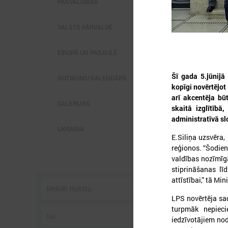
PAŠVALDĪBĀS
VALSTS PĀRVALDĒ
EIROPĀ UN PASAULĒ
Šī gada 5.jūnijā 
2
NOTIKUMU KALENDĀRS
kopīgi novērtējot
arī akcentēja bū
GALERIJAS
skaitā izglītībā
L
administratīvā sl
p
UKRAINA
P
E.Siliņa uzsvēra
g
reģionos. “Šodien
z
valdības nozīmīg
stiprināšanas lī
attīstībai,” tā Min
LPS novērtēja sa
turpmāk nepieci
iedzīvotājiem nod