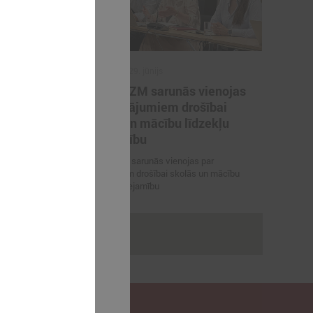
2026. gada 29. jūnijs
artneriem
LPS un IZM sarunās vienojas
ārvaldības
par risinājumiem drošībai
porta
skolās un mācību līdzekļu
pieejamību
 vienojas par
LPS un IZM sarunās vienojas par
viešanu sporta
risinājumiem drošībai skolās un mācību
līdzekļu pieejamību
rakstus