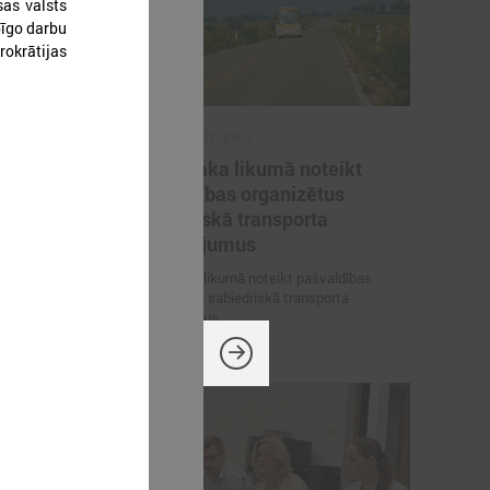
as valsts
pīgo darbu
okrātijas
2026. gada 02. jūlijs
inistrija
LPS iesaka likumā noteikt
arbības
pašvaldības organizētus
un datu
sabiedriskā transporta
pārvadājumus
 pārrunā
LPS iesaka likumā noteikt pašvaldības
osacījumus un
organizētus sabiedriskā transporta
pārvadājumus