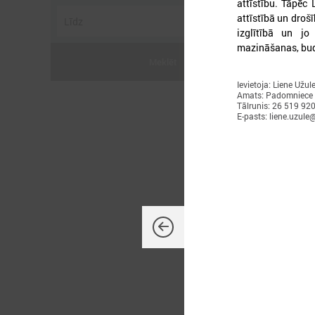
attīstību. Tāpēc
attīstībā un droš
izglītībā un j
mazināšanas, bud
Meklēt
Ievietoja: Liene Užul
2
Amats: Padomniece
Tālrunis: 26 519 92
E-pasts: liene.uzule@
L
p
a