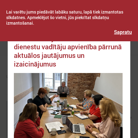
Lai varētu jums piedāvāt labāku saturu, lapā tiek izmantotas
sīkdatnes. Apmeklējot šo vietni, jūs piekrītat sīkdatņu
izmantošanai.
Publicēts: 2025. gada 10. jūlijs
Latvijas Pašvaldību savienība
Sapratu
LPS un Latvijas Pašvaldību sociālo
dienestu vadītāju apvienība pārrunā
Izvēlne
aktuālos jautājumus un
izaicinājumus
LPS
ZIŅAS
LPS