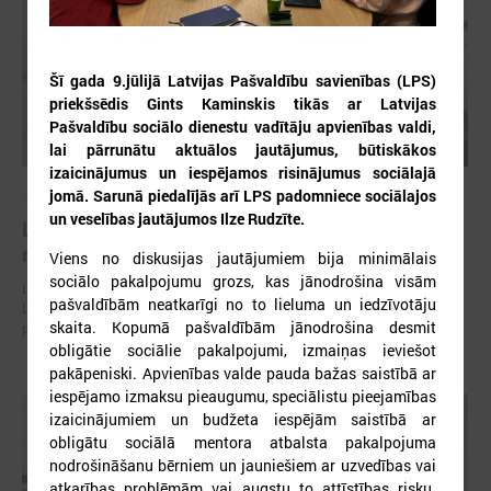
Šī gada 9.jūlijā Latvijas Pašvaldību savienības (LPS)
priekšsēdis Gints Kaminskis tikās ar Latvijas
Pašvaldību sociālo dienestu vadītāju apvienības valdi,
lai pārrunātu aktuālos jautājumus, būtiskākos
izaicinājumus un iespējamos risinājumus sociālajā
jomā. Sarunā piedalījās arī LPS padomniece sociālajos
2026. gada 30. jūlijs
un veselības jautājumos Ilze Rudzīte.
Latvijas Pašvaldību savienības un Iekšlietu
ministrijas sarunas
Viens no diskusijas jautājumiem bija minimālais
sociālo pakalpojumu grozs, kas jānodrošina visām
Latvijas Pašvaldību savienība aicina piedalīties Iekšlietu ministrijas un
pašvaldībām neatkarīgi no to lieluma un iedzīvotāju
Latvijas Pašvaldību savienības sarunās, kas notiks šī gada 5. augustā
skaita. Kopumā pašvaldībām jānodrošina desmit
plkst. 14:30 LPS 4. stāva zālē (Mazā Pils iela 1, Rīga).
obligātie sociālie pakalpojumi, izmaiņas ieviešot
pakāpeniski. Apvienības valde pauda bažas saistībā ar
iespējamo izmaksu pieaugumu, speciālistu pieejamības
izaicinājumiem un budžeta iespējām saistībā ar
obligātu sociālā mentora atbalsta pakalpojuma
nodrošināšanu bērniem un jauniešiem ar uzvedības vai
atkarības problēmām vai augstu to attīstības risku.