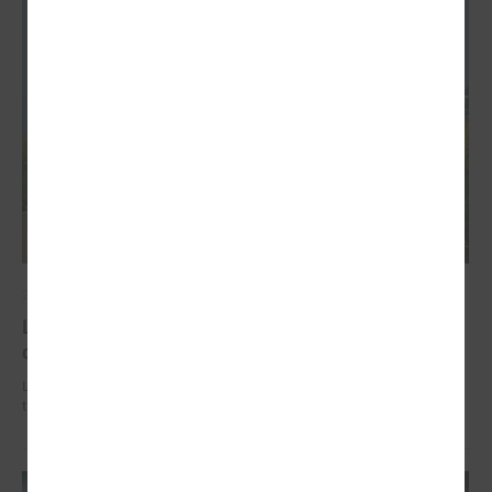
2026. gada 02. jūlijs
LPS iesaka likumā noteikt pašvaldības
organizētus sabiedriskā transporta pārvadājumus
LPS iesaka likumā noteikt pašvaldības organizētus sabiedriskā
transporta pārvadājumus