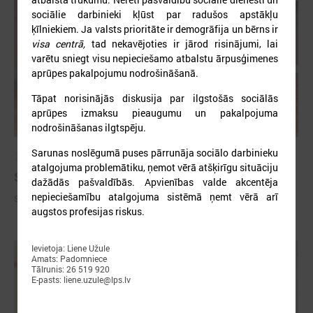
sociālie darbinieki kļūst par radušos apstākļu
ķīlniekiem. Ja valsts prioritāte ir demogrāfija un bērns ir
visa centrā,
tad nekavējoties ir jārod risinājumi, lai
varētu sniegt visu nepieciešamo atbalstu ārpusģimenes
aprūpes pakalpojumu nodrošināšanā.
Tāpat norisinājās diskusija par ilgstošās sociālās
aprūpes izmaksu pieaugumu un pakalpojuma
nodrošināšanas ilgtspēju.
Sarunas noslēgumā puses pārrunāja sociālo darbinieku
2026. gada 09. jūlijs
atalgojuma problemātiku, ņemot vērā atšķirīgu situāciju
Sumināti Latvijas labākie tirgotāji
dažādās pašvaldībās. Apvienības valde akcentēja
nepieciešamību atalgojuma sistēmā ņemt vērā arī
Sumināti Latvijas labākie tirgotāji
augstos profesijas riskus.
Ievietoja: Liene Užule
Amats: Padomniece
Tālrunis: 26 519 920
E-pasts: liene.uzule@lps.lv