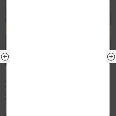
2026. gada 30. jūnijs
LPS: ir savlaicīgi jāgatavo projektu pieteikumi
Eiropas Konkurētspējas fondam
LPS: ir savlaicīgi jāgatavo projektu pieteikumi Eiropas Konkurētspējas
fondam