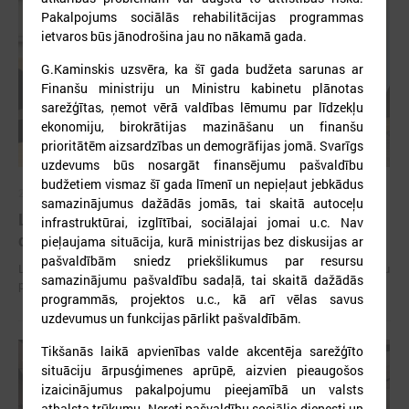
Pakalpojums sociālās rehabilitācijas programmas
ietvaros būs jānodrošina jau no nākamā gada.
G.Kaminskis uzsvēra, ka šī gada budžeta sarunas ar
Finanšu ministriju un Ministru kabinetu plānotas
sarežģītas, ņemot vērā valdības lēmumu par līdzekļu
ekonomiju, birokrātijas mazināšanu un finanšu
prioritātēm aizsardzības un demogrāfijas jomā. Svarīgs
uzdevums būs nosargāt finansējumu pašvaldību
budžetiem vismaz šī gada līmenī un nepieļaut jebkādus
2026. gada 15. jūlijs
samazinājumus dažādās jomās, tai skaitā autoceļu
LPS: Interaktīvā karte vienkopus parāda plašu un
infrastruktūrai, izglītībai, sociālajai jomai u.c. Nav
detalizētu informāciju par skolu tīklu Latvijā
pieļaujama situācija, kurā ministrijas bez diskusijas ar
pašvaldībām sniedz priekšlikumus par resursu
LPS: Interaktīvā karte vienkopus parāda plašu un detalizētu informāciju
samazinājumu pašvaldību sadaļā, tai skaitā dažādās
par skolu tīklu Latvijā
programmās, projektos u.c., kā arī vēlas savus
uzdevumus un funkcijas pārlikt pašvaldībām.
Tikšanās laikā apvienības valde akcentēja sarežģīto
situāciju ārpusģimenes aprūpē, aizvien pieaugošos
izaicinājumus pakalpojumu pieejamībā un valsts
atbalsta trūkumu. Nereti pašvaldību sociālie dienesti un