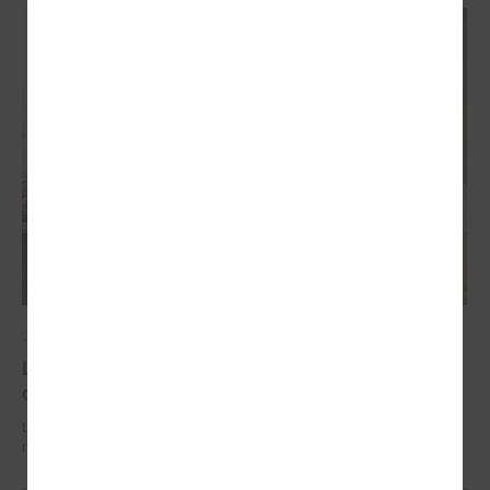
2026. gada 29. jūnijs
LPS un IZM sarunās vienojas par risinājumiem
drošībai skolās un mācību līdzekļu pieejamību
LPS un IZM sarunās vienojas par risinājumiem drošībai skolās un
mācību līdzekļu pieejamību