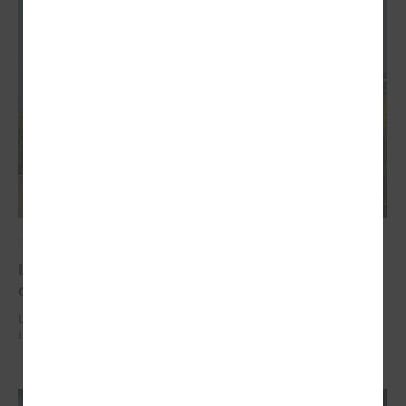
2026. gada 02. jūlijs
LPS iesaka likumā noteikt pašvaldības
organizētus sabiedriskā transporta pārvadājumus
LPS iesaka likumā noteikt pašvaldības organizētus sabiedriskā
transporta pārvadājumus