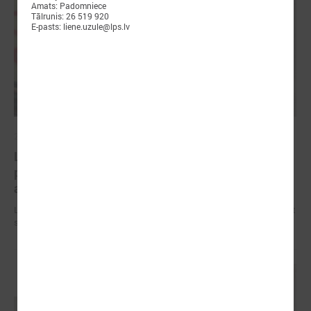
Amats: Padomniece
Tālrunis: 26 519 920
E-pasts: liene.uzule@lps.lv
2026. gada 09. jūlijs
LPS: apreibinošu vielu ietekmē esošu bērnu
profilakses iestādi nedrīkst slēgt bez droša
alternatīva risinājuma
LPS: apreibinošu vielu ietekmē esošu bērnu profilakses iestādi nedrīkst
slēgt bez droša alternatīva risinājuma