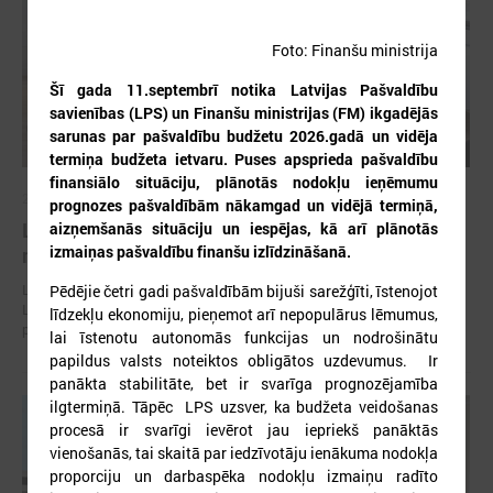
Foto: Finanšu ministrija
Šī gada 11.septembrī notika Latvijas Pašvaldību
savienības (LPS) un Finanšu ministrijas (FM) ikgadējās
sarunas par pašvaldību budžetu 2026.gadā un vidēja
termiņa budžeta ietvaru.
Puses apsprieda pašvaldību
finansiālo situāciju, plānotās nodokļu ieņēmumu
2026. gada 30. jūlijs
prognozes pašvaldībām nākamgad un vidējā termiņā,
Latvijas Pašvaldību savienības un Iekšlietu
aizņemšanās situāciju un iespējas, kā arī plānotās
izmaiņas pašvaldību finanšu izlīdzināšanā.
ministrijas sarunas
Latvijas Pašvaldību savienība aicina piedalīties Iekšlietu ministrijas un
Pēdējie četri gadi pašvaldībām bijuši sarežģīti, īstenojot
Latvijas Pašvaldību savienības sarunās, kas notiks šī gada 5. augustā
līdzekļu ekonomiju, pieņemot arī nepopulārus lēmumus,
plkst. 14:30 LPS 4. stāva zālē (Mazā Pils iela 1, Rīga).
lai īstenotu autonomās funkcijas un nodrošinātu
papildus valsts noteiktos obligātos uzdevumus. Ir
panākta stabilitāte, bet ir svarīga prognozējamība
ilgtermiņā. Tāpēc LPS uzsver, ka budžeta veidošanas
procesā ir svarīgi ievērot jau iepriekš panāktās
vienošanās, tai skaitā par iedzīvotāju ienākuma nodokļa
proporciju un darbaspēka nodokļu izmaiņu radīto