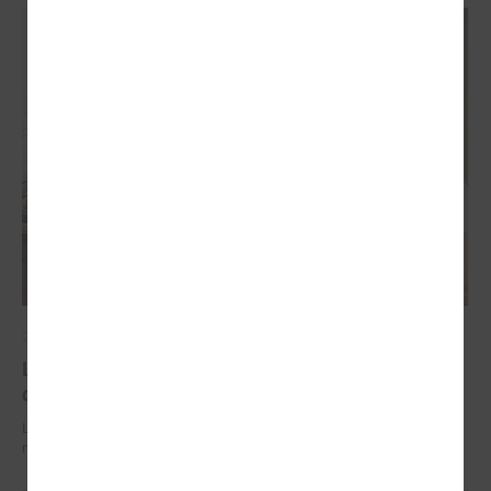
2026. gada 29. jūnijs
LPS un IZM sarunās vienojas par risinājumiem
drošībai skolās un mācību līdzekļu pieejamību
LPS un IZM sarunās vienojas par risinājumiem drošībai skolās un
mācību līdzekļu pieejamību