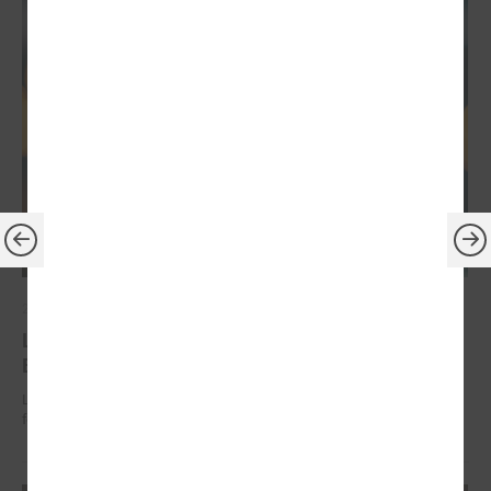
2026. gada 30. jūnijs
LPS: ir savlaicīgi jāgatavo projektu pieteikumi
Eiropas Konkurētspējas fondam
LPS: ir savlaicīgi jāgatavo projektu pieteikumi Eiropas Konkurētspējas
fondam