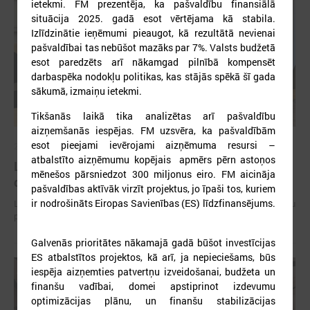
ietekmi. FM prezentēja, ka pašvaldību finansiālā
situācija 2025. gadā esot vērtējama kā stabila.
Izlīdzinātie ieņēmumi pieaugot, kā rezultātā nevienai
pašvaldībai tas nebūšot mazāks par 7%. Valsts budžetā
esot paredzēts arī nākamgad pilnībā kompensēt
darbaspēka nodokļu politikas, kas stājās spēkā šī gada
sākumā, izmaiņu ietekmi.
Tikšanās laikā tika analizētas arī pašvaldību
aizņemšanās iespējas. FM uzsvēra, ka pašvaldībām
esot pieejami ievērojami aizņēmuma resursi –
2026. gada 15. jūlijs
atbalstīto aizņēmumu kopējais apmērs pērn astoņos
LPS: Interaktīvā karte vienkopus parāda plašu un
mēnešos pārsniedzot 300 miljonus eiro. FM aicināja
detalizētu informāciju par skolu tīklu Latvijā
pašvaldības aktīvāk virzīt projektus, jo īpaši tos, kuriem
ir nodrošināts Eiropas Savienības (ES) līdzfinansējums.
LPS: Interaktīvā karte vienkopus parāda plašu un detalizētu informāciju
par skolu tīklu Latvijā
Galvenās prioritātes nākamajā gadā būšot investīcijas
ES atbalstītos projektos, kā arī, ja nepieciešams, būs
iespēja aizņemties patvertņu izveidošanai, budžeta un
finanšu vadībai, domei apstiprinot izdevumu
optimizācijas plānu, un finanšu stabilizācijas