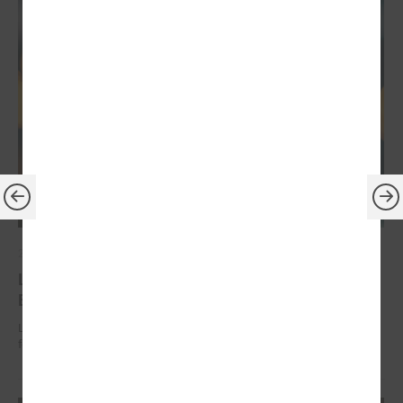
2026. gada 30. jūnijs
LPS: ir savlaicīgi jāgatavo projektu pieteikumi
Eiropas Konkurētspējas fondam
LPS: ir savlaicīgi jāgatavo projektu pieteikumi Eiropas Konkurētspējas
fondam