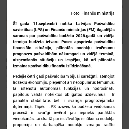
Foto: Finanšu ministrija
Šī gada 11.septembrī notika Latvijas Pašvaldību
savienības (LPS) un Finanšu ministrijas (FM) ikgadējās
sarunas par pašvaldību budžetu 2026.gadā un vidēja
termiņa budžeta ietvaru.
Puses apsprieda pašvaldību
finansiālo situāciju, plānotās nodokļu ieņēmumu
2026. gada 30. jūlijs
prognozes pašvaldībām nākamgad un vidējā termiņā,
Latvijas Pašvaldību savienības un Iekšlietu
aizņemšanās situāciju un iespējas, kā arī plānotās
izmaiņas pašvaldību finanšu izlīdzināšanā.
ministrijas sarunas
Latvijas Pašvaldību savienība aicina piedalīties Iekšlietu ministrijas un
Pēdējie četri gadi pašvaldībām bijuši sarežģīti, īstenojot
Latvijas Pašvaldību savienības sarunās, kas notiks šī gada 5. augustā
līdzekļu ekonomiju, pieņemot arī nepopulārus lēmumus,
plkst. 14:30 LPS 4. stāva zālē (Mazā Pils iela 1, Rīga).
lai īstenotu autonomās funkcijas un nodrošinātu
papildus valsts noteiktos obligātos uzdevumus. Ir
panākta stabilitāte, bet ir svarīga prognozējamība
ilgtermiņā. Tāpēc LPS uzsver, ka budžeta veidošanas
procesā ir svarīgi ievērot jau iepriekš panāktās
vienošanās, tai skaitā par iedzīvotāju ienākuma nodokļa
proporciju un darbaspēka nodokļu izmaiņu radīto