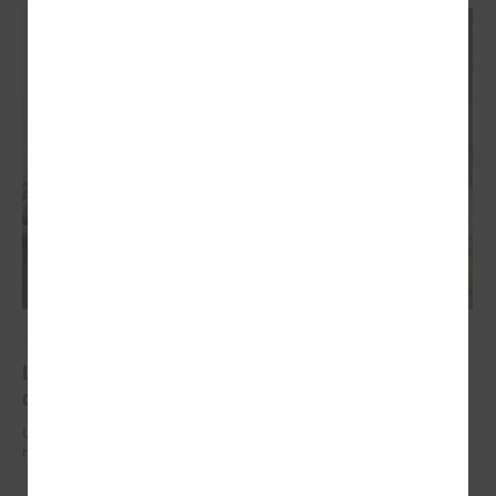
2026. gada 29. jūnijs
LPS un IZM sarunās vienojas par risinājumiem
drošībai skolās un mācību līdzekļu pieejamību
LPS un IZM sarunās vienojas par risinājumiem drošībai skolās un
mācību līdzekļu pieejamību