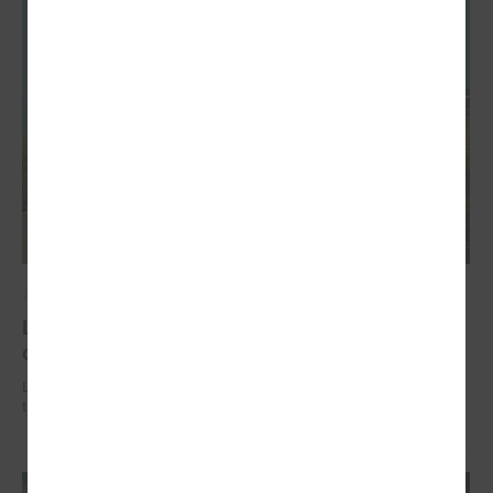
2026. gada 02. jūlijs
LPS iesaka likumā noteikt pašvaldības
organizētus sabiedriskā transporta pārvadājumus
LPS iesaka likumā noteikt pašvaldības organizētus sabiedriskā
transporta pārvadājumus