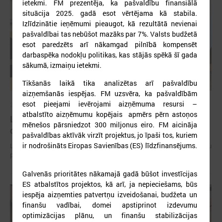
ietekmi. FM prezentēja, ka pašvaldību finansiālā
situācija 2025. gadā esot vērtējama kā stabila.
Izlīdzinātie ieņēmumi pieaugot, kā rezultātā nevienai
pašvaldībai tas nebūšot mazāks par 7%. Valsts budžetā
esot paredzēts arī nākamgad pilnībā kompensēt
darbaspēka nodokļu politikas, kas stājās spēkā šī gada
sākumā, izmaiņu ietekmi.
Tikšanās laikā tika analizētas arī pašvaldību
aizņemšanās iespējas. FM uzsvēra, ka pašvaldībām
esot pieejami ievērojami aizņēmuma resursi –
2026. gada 15. jūlijs
atbalstīto aizņēmumu kopējais apmērs pērn astoņos
LPS: Interaktīvā karte vienkopus parāda plašu un
mēnešos pārsniedzot 300 miljonus eiro. FM aicināja
detalizētu informāciju par skolu tīklu Latvijā
pašvaldības aktīvāk virzīt projektus, jo īpaši tos, kuriem
ir nodrošināts Eiropas Savienības (ES) līdzfinansējums.
LPS: Interaktīvā karte vienkopus parāda plašu un detalizētu informāciju
par skolu tīklu Latvijā
Galvenās prioritātes nākamajā gadā būšot investīcijas
ES atbalstītos projektos, kā arī, ja nepieciešams, būs
iespēja aizņemties patvertņu izveidošanai, budžeta un
finanšu vadībai, domei apstiprinot izdevumu
optimizācijas plānu, un finanšu stabilizācijas