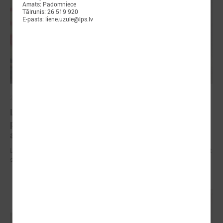
Amats: Padomniece
Tālrunis: 26 519 920
E-pasts: liene.uzule@lps.lv
2026. gada 09. jūlijs
LPS: apreibinošu vielu ietekmē esošu bērnu
profilakses iestādi nedrīkst slēgt bez droša
alternatīva risinājuma
LPS: apreibinošu vielu ietekmē esošu bērnu profilakses iestādi nedrīkst
slēgt bez droša alternatīva risinājuma