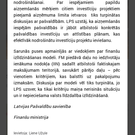
nodrošināšanai. Par iespējamiem papildu
aizņemšanās mērķiem citiem investīciju projektiem
pieejamā aizņēmuma limita ietvaros tiks turpinātas
diskusijas ar pašvaldībām. LPS uzstāj, ka aizņemšanās
iespējām pašvaldībās ir jābūt atbilstoši konkrētās
pašvaldības investīciju un attīstības plānam, kas
efektīvāk nodrošinātu investīciju projektu ieviešanu.
Sarunās puses apmainījās ar viedokļiem par finanšu
izlīdzināšanas modeli. FM piedāvā daļu no iedzīvotāju
ienākuma nodokļa (IIN) sadalīt atbilstoši faktiskajam
2026. gada 09. jūlijs
maksājumam teritorijā, savukārt pārējo daļu – pēc
Sumināti Latvijas labākie tirgotāji
vienotiem kritērijiem, kas balstīti uz pakalpojumu
izmaksām. Diskusija par modeli vēl tiks turpināta, jo
Sumināti Latvijas labākie tirgotāji
LPS uzsver, ka tikai kritēriju maiņa nerisinās situāciju
un ir nepieciešama valsts līdzdalība izlīdzināšanā.
Latvijas Pašvaldību savienība
Finanšu ministrija
Ievietoja: Liene Užule