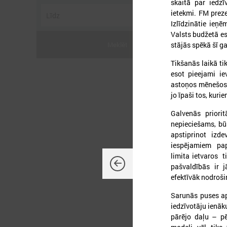
skaitā par iedz
ietekmi. FM preze
Izlīdzinātie ieņ
Valsts budžetā e
Meklēt
stājās spēkā šī g
Tikšanās laikā t
2
esot pieejami i
astoņos mēnešos p
jo īpaši tos, kur
Galvenās priorit
nepieciešams, bū
L
apstiprinot izd
p
iespējamiem pap
a
limita ietvaros 
pašvaldībās ir j
efektīvāk nodroši
Sarunās puses ap
iedzīvotāju ienāk
pārējo daļu – pē