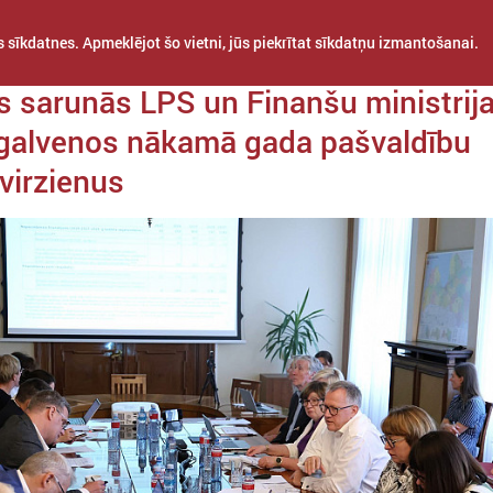
 sīkdatnes. Apmeklējot šo vietni, jūs piekrītat sīkdatņu izmantošanai.
da 11. septembris
s sarunās LPS un Finanšu ministrij
galvenos nākamā gada pašvaldību
virzienus
STARPTAUTISKĀ
PROJEKTI
APVIENĪBAS
SADARBĪBA