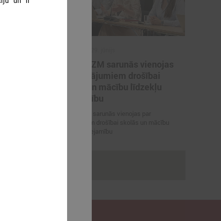
ciju un ir
2026. gada 29. jūnijs
artneriem
LPS un IZM sarunās vienojas
ārvaldības
par risinājumiem drošībai
porta
skolās un mācību līdzekļu
pieejamību
 vienojas par
LPS un IZM sarunās vienojas par
viešanu sporta
risinājumiem drošībai skolās un mācību
līdzekļu pieejamību
rakstus