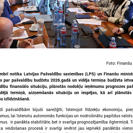
026. gada 30. jūlijs
2026. gada 15. jūlijs
Latvijas Pašvaldību savienības
LPS: Interaktīvā kart
un Iekšlietu ministrijas sarunas
vienkopus parāda pl
Foto: Finanšu 
detalizētu informācij
atvijas Pašvaldību savienība aicina
tīklu Latvijā
mbrī notika Latvijas Pašvaldību savienības (LPS) un Finanšu minist
iedalīties Iekšlietu ministrijas un Latvijas
ašvaldību savienības sarunās, kas notiks šī
s par pašvaldību budžetu 2026.gadā un vidēja termiņa budžeta ietva
LPS: Interaktīvā karte vienk
ada 5. augustā plkst. 14:30 LPS 4. stāva
dību finansiālo situāciju, plānotās nodokļu ieņēmumu prognozes pa
plašu un detalizētu informāci
ālē (Mazā Pils iela 1, Rīga).
ējā termiņā, aizņemšanās situāciju un iespējas, kā arī plānotās
tīklu Latvijā
u izlīdzināšanā.
di pašvaldībām bijuši sarežģīti, īstenojot līdzekļu ekonomiju, pie
mus, lai īstenotu autonomās funkcijas un nodrošinātu papildus valsts
us. Ir panākta stabilitāte, bet ir svarīga prognozējamība ilgtermiņā.
ta veidošanas procesā ir svarīgi ievērot jau iepriekš panāktās vieno