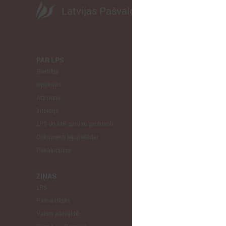
Latvijas Pašvaldību savienība
PAR LPS
KOMITEJA
Biedrība
Finanšu un 
Iepirkumi
Izglītības un
Atzinumi
Veselības un
Infologs
Reģionālās a
LPS un MK sarunu protokoli
Tautsaimniec
Dokumenti lejupielādei
Sporta jautā
Pakalpojumi
Informātikas
Mājokļu jau
ZIŅAS
LPS
STARPTAU
Pašvaldībās
Pārstāvniecīb
Valsts pārvaldē
Eiropas Reģi