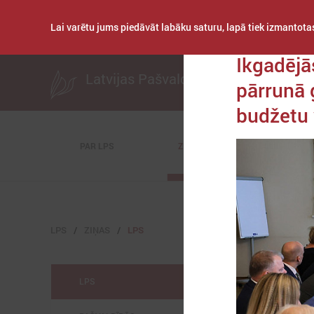
Lai varētu jums piedāvāt labāku saturu, lapā tiek izmantotas
Publicēts: 2025. ga
Ikgadējā
Latvijas Pašvaldību savienība
pārrunā 
budžetu 
PAR LPS
ZIŅAS
KOMITEJAS
LPS
ZIŅAS
LPS
LPS