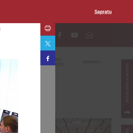
Sapratu
a
EN
TIEŠRAIDES,
NODERĪGI
KONTAKTI
VIDEOARHĪVS
PAŠVALDĪBU KONTAKTI