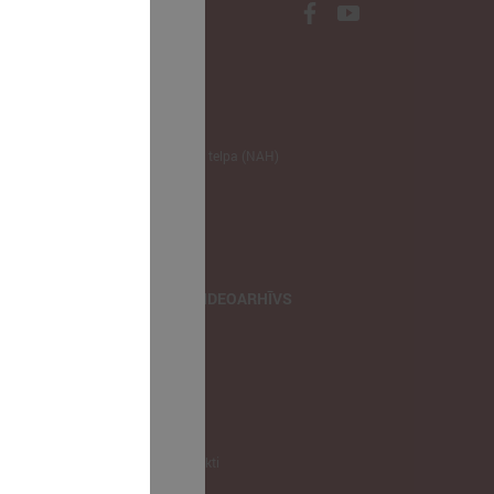
NODERĪGI
Klimata zināšanu telpa (NAH)
Bauhaus Latvijā
Jaunatnes lietas
Iepirkumu joma
apvienība
TIEŠRAIDES, VIDEOARHĪVS
Tiešraide
Videoarhīvs
Videoarhīvs-old
KONTAKTI
Pašvaldību kontakti
LPS