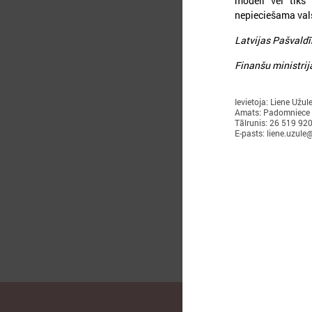
modeli vēl tiks 
nepieciešama vals
Latvijas Pašvaldī
Finanšu ministrij
2
Ievietoja: Liene Užul
Amats: Padomniece
Tālrunis: 26 519 92
E-pasts: liene.uzule@
L