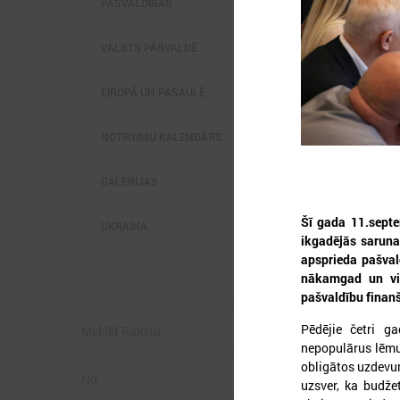
PAŠVALDĪBĀS
VALSTS PĀRVALDĒ
EIROPĀ UN PASAULĒ
2
NOTIKUMU KALENDĀRS
GALERIJAS
L
Šī gada 11.septe
p
UKRAINA
P
ikgadējās saruna
g
apsprieda pašval
z
nākamgad un vid
pašvaldību finanš
Pēdējie četri ga
nepopulārus lēmu
obligātos uzdevum
uzsver, ka budže