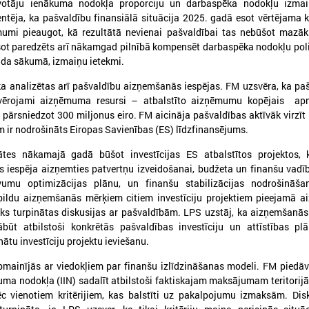
īvotāju ienākuma nodokļa proporciju un darbaspēka nodokļu izmai
ntēja, ka pašvaldību finansiālā situācija 2025. gadā esot vērtējama k
ēmumi pieaugot, kā rezultātā nevienai pašvaldībai tas nebūšot mazā
sot paredzēts arī nākamgad pilnībā kompensēt darbaspēka nodokļu poli
ada sākumā, izmaiņu ietekmi.
ika analizētas arī pašvaldību aizņemšanās iespējas. FM uzsvēra, ka p
026. gada 09. jūlijs
2026. gada 07. jūlijs
evērojami aizņēmuma resursi – atbalstīto aizņēmumu kopējais ap
LPS: apreibinošu vielu ietekmē
LPS un Labklājības m
ārsniedzot 300 miljonus eiro. FM aicināja pašvaldības aktīvāk virzīt 
esošu bērnu profilakses iestādi
pārrunā DigiSoc sad
iem ir nodrošināts Eiropas Savienības (ES) līdzfinansējums.
nedrīkst slēgt bez droša
līguma nosacījumus 
alternatīva risinājuma
pārvaldību
ātes nākamajā gadā būšot investīcijas ES atbalstītos projektos, k
s iespēja aizņemties patvertņu izveidošanai, budžeta un finanšu vadī
PS: apreibinošu vielu ietekmē esošu bērnu
LPS un Labklājības ministrija
evumu optimizācijas plānu, un finanšu stabilizācijas nodrošināš
rofilakses iestādi nedrīkst slēgt bez droša
DigiSoc sadarbības līguma n
ildu aizņemšanās mērķiem citiem investīciju projektiem pieejamā 
lternatīva risinājuma
datu pārvaldību
tiks turpinātas diskusijas ar pašvaldībām. LPS uzstāj, ka aizņemšanā
ābūt atbilstoši konkrētās pašvaldības investīciju un attīstības pl
nātu investīciju projektu ieviešanu.
mainījās ar viedokļiem par finanšu izlīdzināšanas modeli. FM piedā
uma nodokļa (IIN) sadalīt atbilstoši faktiskajam maksājumam teritorijā
c vienotiem kritērijiem, kas balstīti uz pakalpojumu izmaksām. Dis