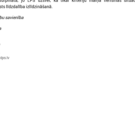
turpināta, jo LPS uzsver, ka tikai kritēriju maiņa nerisinās situā
ts līdzdalība izlīdzināšanā.
bu savienība
a
026. gada 30. jūnijs
2026. gada 30. jūnijs
LPS: ir savlaicīgi jāgatavo
LPS ar sadarbības p
e
projektu pieteikumi Eiropas
vienojas par labas p
Konkurētspējas fondam
principu ieviešanu s
0
lps.lv
nozarē
PS: ir savlaicīgi jāgatavo projektu
pieteikumi Eiropas Konkurētspējas fondam
LPS ar sadarbības partneriem
labas pārvaldības principu ie
nozarē
Ielādēt vecākus 