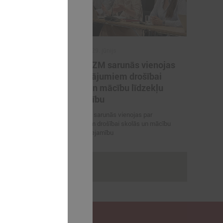
2026. gada 29. jūnijs
artneriem
LPS un IZM sarunās vienojas
ārvaldības
par risinājumiem drošībai
porta
skolās un mācību līdzekļu
pieejamību
 vienojas par
LPS un IZM sarunās vienojas par
viešanu sporta
risinājumiem drošībai skolās un mācību
līdzekļu pieejamību
rakstus