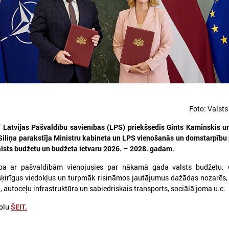
026. gada 30. jūlijs
2026. gada 15. jūlijs
Latvijas Pašvaldību savienības
LPS: Interaktīvā kart
un Iekšlietu ministrijas sarunas
vienkopus parāda pl
Foto: Valsts
detalizētu informācij
atvijas Pašvaldību savienība aicina
tīklu Latvijā
ī Latvijas Pašvaldību savienības (LPS) priekšsēdis Gints Kaminskis u
iedalīties Iekšlietu ministrijas un Latvijas
ašvaldību savienības sarunās, kas notiks šī
Siliņa parakstīja Ministru kabineta un LPS vienošanās un domstarpību
LPS: Interaktīvā karte vienk
ada 5. augustā plkst. 14:30 LPS 4. stāva
alsts budžetu un budžeta ietvaru 2026. – 2028. gadam.
plašu un detalizētu informāci
ālē (Mazā Pils iela 1, Rīga).
tīklu Latvijā
ība ar pašvaldībām vienojusies par nākamā gada valsts budžetu, v
šķirīgus viedokļus un turpmāk risināmos jautājumus dažādas nozarēs, 
a, autoceļu infrastruktūra un sabiedriskais transports, sociālā joma u.c.
olu
ŠEIT.