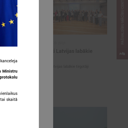
PAŠVALDĪBU MĀCĪBU CENTRS
2026. gada 09. jūlijs
e
Sumināti Latvijas labākie
ašu un
tirgotāji
 kanceleja
u par skolu
Sumināti Latvijas labākie tirgotāji
n Ministru
 protokolu
opus parāda
ju par skolu
ienlaikus
tai skaitā