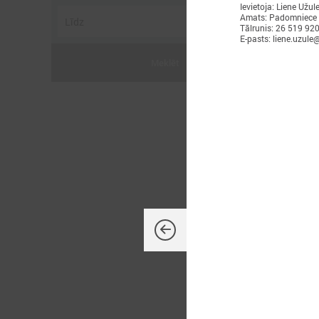
Ievietoja: Liene Užul
Amats: Padomniece
Tālrunis: 26 519 92
E-pasts: liene.uzule@
Meklēt
2
L
p
a