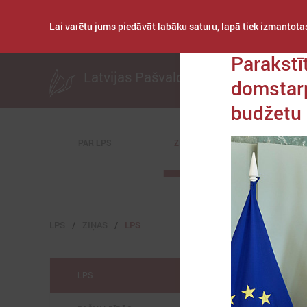
Lai varētu jums piedāvāt labāku saturu, lapā tiek izmantotas
Publicēts: 2025. gad
Parakstī
Latvijas Pašvaldību savienība
domstarp
budžetu
PAR LPS
ZIŅAS
KOMITEJAS
LPS
ZIŅAS
LPS
LPS