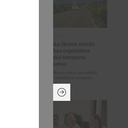
2026. gada 02. jūlijs
inistrija
LPS iesaka likumā noteikt
arbības
pašvaldības organizētus
un datu
sabiedriskā transporta
pārvadājumus
 pārrunā
LPS iesaka likumā noteikt pašvaldības
osacījumus un
organizētus sabiedriskā transporta
pārvadājumus