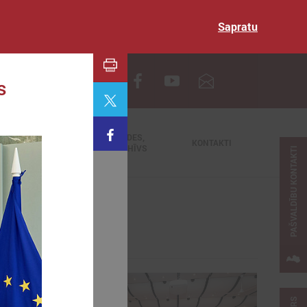
Sapratu
EN
s
TIEŠRAIDES,
NODERĪGI
KONTAKTI
VIDEOARHĪVS
PAŠVALDĪBU KONTAKTI