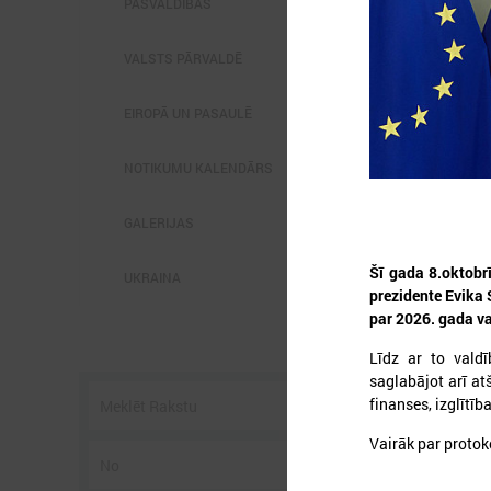
PAŠVALDĪBĀS
VALSTS PĀRVALDĒ
EIROPĀ UN PASAULĒ
2
NOTIKUMU KALENDĀRS
GALERIJAS
L
Šī gada 8.oktobr
p
UKRAINA
P
prezidente Evika 
g
par 2026. gada v
z
Līdz ar to vald
saglabājot arī at
finanses, izglītīb
Vairāk par protok