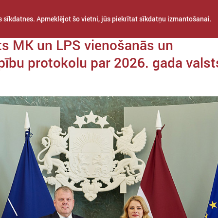
 sīkdatnes. Apmeklējot šo vietni, jūs piekrītat sīkdatņu izmantošanai.
a 08. oktobris
ts MK un LPS vienošanās un
ību protokolu par 2026. gada valst
STARPTAUTISKĀ
PROJEKTI
APVIENĪBAS
SADARBĪBA