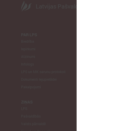
Latvijas Pašvaldību savienība
PAR LPS
KOMITEJA
Biedrība
Finanšu un 
Iepirkumi
Izglītības un
Atzinumi
Veselības un
Infologs
Reģionālās a
LPS un MK sarunu protokoli
Tautsaimniec
Dokumenti lejupielādei
Sporta jautā
Pakalpojumi
Informātikas
Mājokļu jau
ZIŅAS
LPS
STARPTAU
Pašvaldībās
Pārstāvniecīb
Valsts pārvaldē
Eiropas Reģi