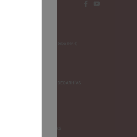
NODERĪGI
Klimata zināšanu telpa (NAH)
Bauhaus Latvijā
Jaunatnes lietas
Iepirkumu joma
apvienība
TIEŠRAIDES, VIDEOARHĪVS
Tiešraide
Videoarhīvs
Videoarhīvs-old
KONTAKTI
Pašvaldību kontakti
LPS