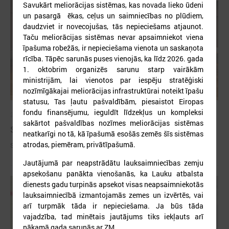
Savukārt meliorācijas sistēmas, kas novada lieko ūdeni
un pasargā ēkas, ceļus un saimniecības no plūdiem,
daudzviet ir novecojušas, tās nepieciešams atjaunot.
Taču meliorācijas sistēmas nevar apsaimniekot viena
īpašuma robežās, ir nepieciešama vienota un saskaņota
rīcība. Tāpēc sarunās puses vienojās, ka līdz 2026. gada
1. oktobrim organizēs sarunu starp vairākām
ministrijām, lai vienotos par iespēju stratēģiski
nozīmīgākajai meliorācijas infrastruktūrai noteikt īpašu
statusu, Tas ļautu pašvaldībām, piesaistot Eiropas
fondu finansējumu, ieguldīt līdzekļus un kompleksi
2026. gada 09. jūlijs
sakārtot pašvaldības nozīmes meliorācijas sistēmas
Sumināti Latvijas labākie tirgotāji
neatkarīgi no tā, kā īpašumā esošās zemēs šīs sistēmas
atrodas, piemēram, privātīpašumā.
Sumināti Latvijas labākie tirgotāji
Jautājumā par neapstrādātu lauksaimniecības zemju
apsekošanu panākta vienošanās, ka Lauku atbalsta
dienests gadu turpinās apsekot visas neapsaimniekotās
lauksaimniecībā izmantojamās zemes un izvērtēs, vai
arī turpmāk tāda ir nepieciešama. Ja būs tāda
vajadzība, tad minētais jautājums tiks iekļauts arī
nākamā gada sarunās ar ZM.