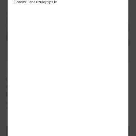
E-pasts: liene.uzule@lps.lv
2026. gada 07. jūlijs
LPS un Labklājības ministrija pārrunā DigiSoc
sadarbības līguma nosacījumus un datu
pārvaldību
LPS un Labklājības ministrija pārrunā DigiSoc sadarbības līguma
nosacījumus un datu pārvaldību