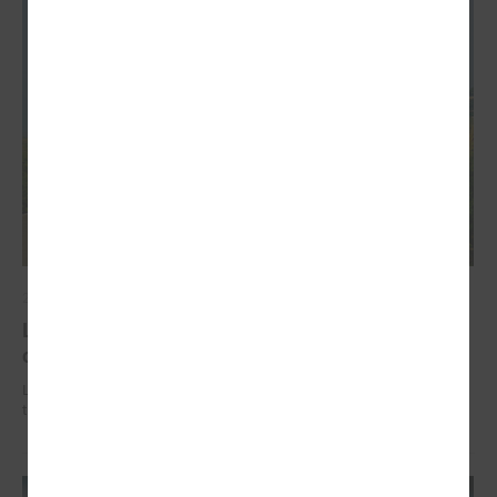
2026. gada 02. jūlijs
LPS iesaka likumā noteikt pašvaldības
organizētus sabiedriskā transporta pārvadājumus
LPS iesaka likumā noteikt pašvaldības organizētus sabiedriskā
transporta pārvadājumus