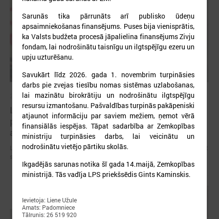
Sarunās tika pārrunāts arī publisko ūdeņu
apsaimniekošanas finansējums. Puses bija vienisprātis,
ka Valsts budžeta procesā jāpalielina finansējums Zivju
fondam, lai nodrošinātu taisnīgu un ilgtspējīgu ezeru un
upju uzturēšanu.
Savukārt līdz 2026. gada 1. novembrim turpināsies
darbs pie zvejas tiesību nomas sistēmas uzlabošanas,
lai mazinātu birokrātiju un nodrošinātu ilgtspējīgu
2026. gada 09. jūlijs
resursu izmantošanu. Pašvaldības turpinās pakāpeniski
LPS: apreibinošu vielu ietekmē esošu bērnu
atjaunot informāciju par saviem mežiem, ņemot vērā
profilakses iestādi nedrīkst slēgt bez droša
finansiālās iespējas. Tāpat sadarbība ar Zemkopības
alternatīva risinājuma
ministriju turpināsies darbs, lai veicinātu un
nodrošinātu vietējo pārtiku skolās.
LPS: apreibinošu vielu ietekmē esošu bērnu profilakses iestādi nedrīkst
slēgt bez droša alternatīva risinājuma
Ikgadējās sarunas notika šī gada 14.maijā, Zemkopības
ministrijā. Tās vadīja LPS priekšsēdis Gints Kaminskis.
Ievietoja: Liene Užule
Amats: Padomniece
Tālrunis: 26 519 920