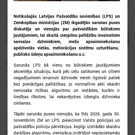
Notikušajās Latvijas Pašvaldību savienības (LPS) un
Zemkopības ministrijas (ZM) ikgadējās sarunas puses
diskutēja un vienojās par pašvaldībām būtiskiem
jautājumiem, tai skaitā cieņpilnu palīdzību ievainotiem
savvaļas dzīvniekiem, mežu apsaimniekošanu
apdzīvotās vietās, meliorācijas sistēmu uzturēšanu,
publisko ūdeņu apsaimniekošanu u.c.
2026. gada 30. jūlijs
Latvijas Pašvaldību savienības un Iekšlietu
Sarunās LPS kā vienu no būtiskiem jautājumiem
ministrijas sarunas
akcentēja situāciju, kurā pēc ceļu satiksmes un citiem
negadījumiem ievainoti dzīvnieki nereti ilgstoši paliek
Latvijas Pašvaldību savienība aicina piedalīties Iekšlietu ministrijas un
bez pienācīgas palīdzības, jo normatīvie akti skaidri
Latvijas Pašvaldību savienības sarunās, kas notiks šī gada 5. augustā
nenosaka rīcības algoritmu un iestādes, kurām ir
plkst. 14:30 LPS 4. stāva zālē (Mazā Pils iela 1, Rīga).
tiesības rīkoties, lai nekavējoties izbeigtu dzīvnieka
ciešanas.
Tāpēc sarunās puses vienojās, ka līdz 2026. gada 30.
novembrim ZM un LPS, pieaicinot Valsts policijas un
pašvaldību policiju pārstāvjus, kopīgi izstrādās skaidru
darbības algoritmu, vienlaikus izvērtējot nepieciešamās