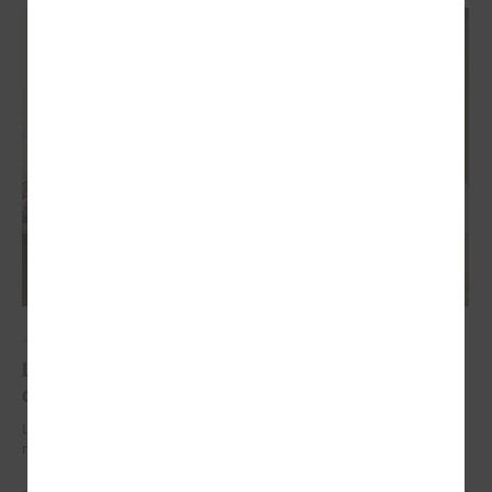
2026. gada 29. jūnijs
LPS un IZM sarunās vienojas par risinājumiem
drošībai skolās un mācību līdzekļu pieejamību
LPS un IZM sarunās vienojas par risinājumiem drošībai skolās un
mācību līdzekļu pieejamību