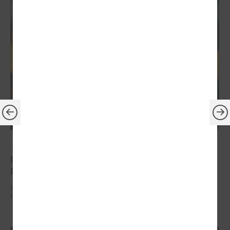
2026. gada 30. jūnijs
LPS: ir savlaicīgi jāgatavo projektu pieteikumi
Eiropas Konkurētspējas fondam
LPS: ir savlaicīgi jāgatavo projektu pieteikumi Eiropas Konkurētspējas
fondam