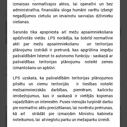
izmaiņas normatīvajos aktos, lai operatīvi un bez
administratīva, finansiāla sloga humāni varētu izbeigt
negadījumos cietušu un ievainotu savvaļas dzīvnieku
ciešanas.
Sarunās tika apspriesta arī mežu apsaimniekošana
apdzīvotās vietās. LPS norādīja, ka šobrīd normatīvie
akti par mežu apsaimniekošanu un teritorijas
plānojumu izstrādi ir pretrunā, kas apgrūtina iespēju
pašvaldībām īstenot to autonomo funkciju - saskaņā ar
2026. gada 15. jūlijs
pašvaldības teritorijas plānojumu noteikt zemes
LPS: Interaktīvā karte vienkopus parāda plašu un
izmantošanu un apbūvi.
detalizētu informāciju par skolu tīklu Latvijā
LPS uzskata, ka pašvaldībām teritorijas plānojumos
LPS: Interaktīvā karte vienkopus parāda plašu un detalizētu informāciju
pilsētu un ciemu teritorijās ir tiesības noteikt
par skolu tīklu Latvijā
mežsaimnieciskās darbības, piemēram, kailciršu
ierobežojumus, kas ir saskaņā ir vietējās kopienas
vajadzībām un interesēm. Puses vienojās turpināt darbu
pie normatīvo aktu precizēšanas, lai novērstu pretrunas,
kā arī strādāt pie izmaiņām Ministru kabineta
noteikumos, lai atvieglotu parku un mežaparku izveidi.