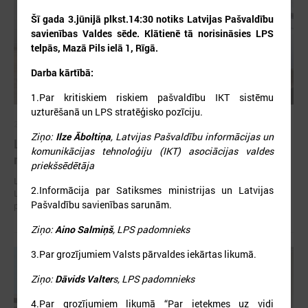
Šī gada 3.jūnijā plkst.14:30 notiks Latvijas Pašvaldību
savienības Valdes sēde. Klātienē tā norisināsies LPS
telpās, Mazā Pils ielā 1, Rīgā.
Darba kārtībā:
1.Par kritiskiem riskiem pašvaldību IKT sistēmu
uzturēšanā un LPS stratēģisko pozīciju.
2026. gada 30. jūlijs
Ziņo:
Ilze Āboltiņa
, Latvijas Pašvaldību informācijas un
Latvijas Pašvaldību savienības un Iekšlietu
komunikācijas tehnoloģiju (IKT) asociācijas valdes
ministrijas sarunas
priekšsēdētāja
Latvijas Pašvaldību savienība aicina piedalīties Iekšlietu ministrijas un
2.Informācija par Satiksmes ministrijas un Latvijas
Latvijas Pašvaldību savienības sarunās, kas notiks šī gada 5. augustā
Pašvaldību savienības sarunām.
plkst. 14:30 LPS 4. stāva zālē (Mazā Pils iela 1, Rīga).
Ziņo:
Aino Salmiņš
, LPS padomnieks
3.Par grozījumiem Valsts pārvaldes iekārtas likumā.
Ziņo:
Dāvids Valter
s, LPS padomnieks
4.Par grozījumiem likumā “Par ietekmes uz vidi