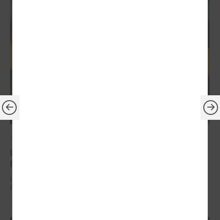
2026. gada 30. jūnijs
LPS: ir savlaicīgi jāgatavo projektu pieteikumi
Eiropas Konkurētspējas fondam
LPS: ir savlaicīgi jāgatavo projektu pieteikumi Eiropas Konkurētspējas
fondam