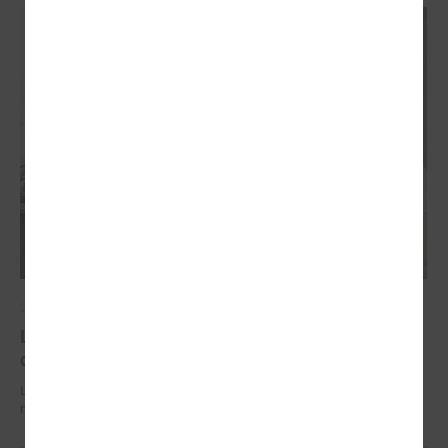
2026. gada 29. jūnijs
LPS un IZM sarunās vienojas par risinājumiem
drošībai skolās un mācību līdzekļu pieejamību
LPS un IZM sarunās vienojas par risinājumiem drošībai skolās un
mācību līdzekļu pieejamību