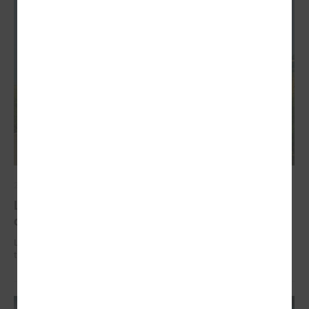
2026. gada 02. jūlijs
LPS iesaka likumā noteikt pašvaldības
organizētus sabiedriskā transporta pārvadājumus
LPS iesaka likumā noteikt pašvaldības organizētus sabiedriskā
transporta pārvadājumus