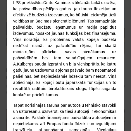
LPS priekšsēdis Gints Kaminskis tikšanās laikā uzsvēra,
ka pašvaldības pēdējos gadus jau taupa līdzekļus un
efektivizē budžeta izdevumus
,
ko būtiski ietekmēja tieši
valdības un Saeimas pieņemtie lēmumi. Tas samazināja
pašvaldību budžetu ieņēmumus un radīja papildus
izdevumus, nosakot jaunas funkcijas bez finansējuma.
Viņš norādīja, ka problēmas valsts kopējā budžetā
nedrīkst risināt uz pašvaldību rēķina, tai skaitā
ministrijām pārliekot savus pienākumus uz
pašvaldībām bez tam vajadzīgajiem resursiem.
2026. gada 15. jūlijs
A.Kulbergs pauda izpratni un bija vienisprātis, ka katru
LPS: Interaktīvā karte vienkopus parāda plašu un
gadu jaunu uzdevumu apjoms pašvaldībām nepamatoti
detalizētu informāciju par skolu tīklu Latvijā
palielinās, bet nepieciešamie līdzekļu tam neesot. Viņš
apliecināja, ka kopīgi būtu jāpārskata funkcijas un to
LPS: Interaktīvā karte vienkopus parāda plašu un detalizētu informāciju
rezultātā radītais birokrātiskais slogs, tāpēc sagaida
par skolu tīklu Latvijā
konkrētus priekšlikumus.
Tāpat norisinājās saruna par autoceļu tehnisko stāvokli
un uzturēšanu, uzsverot, ka tieši autoceļi ir ekonomikas
asinsrite. Pašlaik finansējums pašvaldību autoceļiem ir
nepietiekams, arī Eiropas fondu līdzekļi un ieguldījumi
tranzītielu atjaunošanai samazinās. Vienlaikus