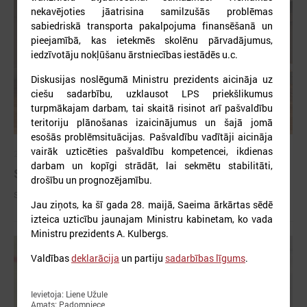
nekavējoties jāatrisina samilzušās problēmas
sabiedriskā transporta pakalpojuma finansēšanā un
pieejamībā, kas ietekmēs skolēnu pārvadājumus,
iedzīvotāju nokļūšanu ārstniecības iestādēs u.c.
Diskusijas noslēgumā Ministru prezidents aicināja uz
ciešu sadarbību, uzklausot LPS priekšlikumus
turpmākajam darbam, tai skaitā risinot arī pašvaldību
teritoriju plānošanas izaicinājumus un šajā jomā
esošās problēmsituācijas. Pašvaldību vadītāji aicināja
vairāk uzticēties pašvaldību kompetencei, ikdienas
2026. gada 09. jūlijs
darbam un kopīgi strādāt, lai sekmētu stabilitāti,
Sumināti Latvijas labākie tirgotāji
drošību un prognozējamību.
Sumināti Latvijas labākie tirgotāji
Jau ziņots, ka šī gada 28. maijā, Saeima ārkārtas sēdē
izteica uzticību jaunajam Ministru kabinetam, ko vada
Ministru prezidents A. Kulbergs.
Valdības
deklarācija
un partiju
sadarbības līgums
.
Ievietoja: Liene Užule
Amats: Padomniece