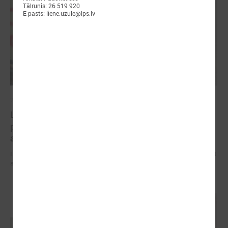
Tālrunis: 26 519 920
E-pasts: liene.uzule@lps.lv
2026. gada 09. jūlijs
LPS: apreibinošu vielu ietekmē esošu bērnu
profilakses iestādi nedrīkst slēgt bez droša
alternatīva risinājuma
LPS: apreibinošu vielu ietekmē esošu bērnu profilakses iestādi nedrīkst
slēgt bez droša alternatīva risinājuma