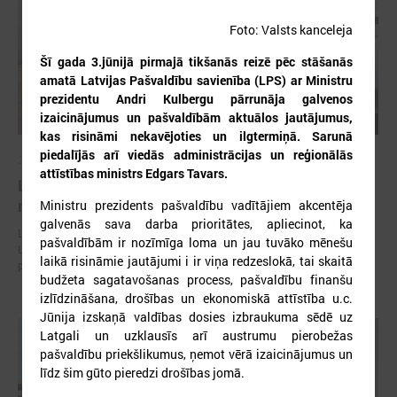
Foto: Valsts kanceleja
Šī gada 3.jūnijā pirmajā tikšanās reizē pēc stāšanās
amatā Latvijas Pašvaldību savienība (LPS) ar Ministru
prezidentu Andri Kulbergu pārrunāja galvenos
izaicinājumus un pašvaldībām aktuālos jautājumus,
kas risināmi nekavējoties un ilgtermiņā. Sarunā
piedalījās arī viedās administrācijas un reģionālās
2026. gada 30. jūlijs
attīstības ministrs Edgars Tavars.
Latvijas Pašvaldību savienības un Iekšlietu
ministrijas sarunas
Ministru prezidents pašvaldību vadītājiem akcentēja
galvenās sava darba prioritātes, apliecinot, ka
Latvijas Pašvaldību savienība aicina piedalīties Iekšlietu ministrijas un
pašvaldībām ir nozīmīga loma un jau tuvāko mēnešu
Latvijas Pašvaldību savienības sarunās, kas notiks šī gada 5. augustā
laikā risināmie jautājumi i ir viņa redzeslokā, tai skaitā
plkst. 14:30 LPS 4. stāva zālē (Mazā Pils iela 1, Rīga).
budžeta sagatavošanas process, pašvaldību finanšu
izlīdzināšana, drošības un ekonomiskā attīstība u.c.
Jūnija izskaņā valdības dosies izbraukuma sēdē uz
Latgali un uzklausīs arī austrumu pierobežas
pašvaldību priekšlikumus, ņemot vērā izaicinājumus un
līdz šim gūto pieredzi drošības jomā.