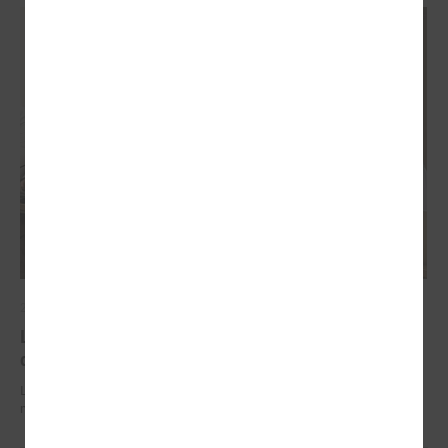
2026. gada 29. jūnijs
LPS un IZM sarunās vienojas par risinājumiem
drošībai skolās un mācību līdzekļu pieejamību
LPS un IZM sarunās vienojas par risinājumiem drošībai skolās un
mācību līdzekļu pieejamību