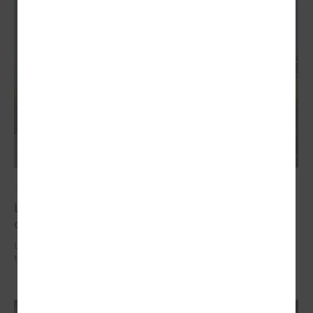
2026. gada 02. jūlijs
LPS iesaka likumā noteikt pašvaldības
organizētus sabiedriskā transporta pārvadājumus
LPS iesaka likumā noteikt pašvaldības organizētus sabiedriskā
transporta pārvadājumus