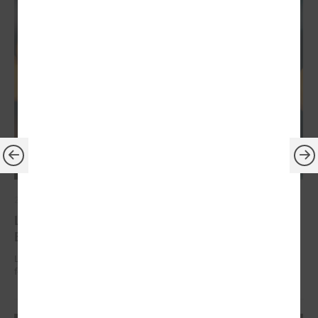
2026. gada 30. jūnijs
LPS: ir savlaicīgi jāgatavo projektu pieteikumi
Eiropas Konkurētspējas fondam
LPS: ir savlaicīgi jāgatavo projektu pieteikumi Eiropas Konkurētspējas
fondam