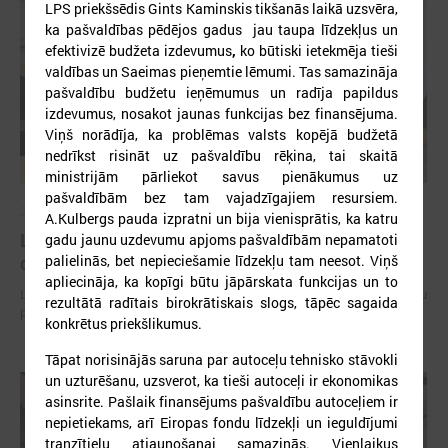
LPS priekšsēdis Gints Kaminskis tikšanās laikā uzsvēra,
ka pašvaldības pēdējos gadus jau taupa līdzekļus un
efektivizē budžeta izdevumus
,
ko būtiski ietekmēja tieši
valdības un Saeimas pieņemtie lēmumi. Tas samazināja
pašvaldību budžetu ieņēmumus un radīja papildus
izdevumus, nosakot jaunas funkcijas bez finansējuma.
Viņš norādīja, ka problēmas valsts kopējā budžetā
nedrīkst risināt uz pašvaldību rēķina, tai skaitā
ministrijām pārliekot savus pienākumus uz
pašvaldībām bez tam vajadzīgajiem resursiem.
2026. gada 15. jūlijs
A.Kulbergs pauda izpratni un bija vienisprātis, ka katru
LPS: Interaktīvā karte vienkopus parāda plašu un
gadu jaunu uzdevumu apjoms pašvaldībām nepamatoti
detalizētu informāciju par skolu tīklu Latvijā
palielinās, bet nepieciešamie līdzekļu tam neesot. Viņš
apliecināja, ka kopīgi būtu jāpārskata funkcijas un to
LPS: Interaktīvā karte vienkopus parāda plašu un detalizētu informāciju
rezultātā radītais birokrātiskais slogs, tāpēc sagaida
par skolu tīklu Latvijā
konkrētus priekšlikumus.
Tāpat norisinājās saruna par autoceļu tehnisko stāvokli
un uzturēšanu, uzsverot, ka tieši autoceļi ir ekonomikas
asinsrite. Pašlaik finansējums pašvaldību autoceļiem ir
nepietiekams, arī Eiropas fondu līdzekļi un ieguldījumi
tranzītielu atjaunošanai samazinās. Vienlaikus