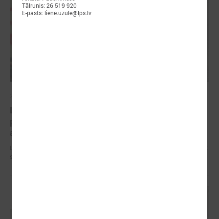
Tālrunis: 26 519 920
E-pasts: liene.uzule@lps.lv
2026. gada 09. jūlijs
LPS: apreibinošu vielu ietekmē esošu bērnu
profilakses iestādi nedrīkst slēgt bez droša
alternatīva risinājuma
LPS: apreibinošu vielu ietekmē esošu bērnu profilakses iestādi nedrīkst
slēgt bez droša alternatīva risinājuma