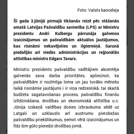
Foto: Valsts kanceleja
Šī gada 3.jūnijā pirmajā tikšanās reizē pēc stāšanās
amatā Latvijas Pašvaldību savienība (LPS) ar Ministru
prezidentu Andri Kulbergu pārrunāja galvenos
izaicinājumus un pašvaldībām aktuālos jautājumus,
kas risināmi nekavējoties un ilgtermiņā. Sarunā
piedalījās arī viedās administrācijas un reģionālās
2026. gada 30. jūlijs
attīstības ministrs Edgars Tavars.
Latvijas Pašvaldību savienības un Iekšlietu
ministrijas sarunas
Ministru prezidents pašvaldību vadītājiem akcentēja
galvenās sava darba prioritātes, apliecinot, ka
Latvijas Pašvaldību savienība aicina piedalīties Iekšlietu ministrijas un
pašvaldībām ir nozīmīga loma un jau tuvāko mēnešu
Latvijas Pašvaldību savienības sarunās, kas notiks šī gada 5. augustā
laikā risināmie jautājumi i ir viņa redzeslokā, tai skaitā
plkst. 14:30 LPS 4. stāva zālē (Mazā Pils iela 1, Rīga).
budžeta sagatavošanas process, pašvaldību finanšu
izlīdzināšana, drošības un ekonomiskā attīstība u.c.
Jūnija izskaņā valdības dosies izbraukuma sēdē uz
Latgali un uzklausīs arī austrumu pierobežas
pašvaldību priekšlikumus, ņemot vērā izaicinājumus un
līdz šim gūto pieredzi drošības jomā.