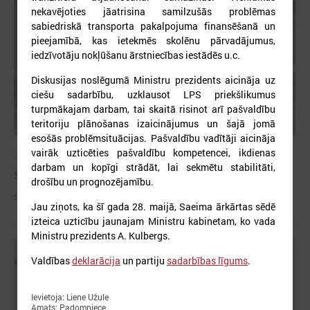
nekavējoties jāatrisina samilzušās problēmas
sabiedriskā transporta pakalpojuma finansēšanā un
pieejamībā, kas ietekmēs skolēnu pārvadājumus,
iedzīvotāju nokļūšanu ārstniecības iestādēs u.c.
Diskusijas noslēgumā Ministru prezidents aicināja uz
ciešu sadarbību, uzklausot LPS priekšlikumus
turpmākajam darbam, tai skaitā risinot arī pašvaldību
teritoriju plānošanas izaicinājumus un šajā jomā
esošās problēmsituācijas. Pašvaldību vadītāji aicināja
vairāk uzticēties pašvaldību kompetencei, ikdienas
2026. gada 09. jūlijs
darbam un kopīgi strādāt, lai sekmētu stabilitāti,
Sumināti Latvijas labākie tirgotāji
drošību un prognozējamību.
Sumināti Latvijas labākie tirgotāji
Jau ziņots, ka šī gada 28. maijā, Saeima ārkārtas sēdē
izteica uzticību jaunajam Ministru kabinetam, ko vada
Ministru prezidents A. Kulbergs.
Valdības
deklarācija
un partiju
sadarbības līgums
.
Ievietoja: Liene Užule
Amats: Padomniece