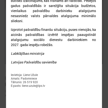
būtisks izaicinājums, kas risināms arī valstiski. Pēdējos
gadus pašvaldībās ir sarežģīta situācija budžetos,
vienlaikus pašvaldību darbinieku atalgojums
nesasniedz valsts pārvaldes atalgojuma minimālo
slieksni.
Izprotot pašvaldību finanšu situāciju, puses vienojās, ka
aicinās pašvaldības izvērtē iespējas paaugstināt
atalgojumu sociālo dienestu darbiniekiem no
2027. gada iespēju robežās.
Labklājības ministrija
Latvijas Pašvaldību savienība
2026. gada 30. jūnijs
Ievietoja: Liene Užule
LPS ar sadarbības partneriem vienojas par labas
Amats: Padomniece
Tālrunis: 26 519 920
pārvaldības principu ieviešanu sporta nozarē
E-pasts: liene.uzule@lps.lv
LPS ar sadarbības partneriem vienojas par labas pārvaldības principu
ieviešanu sporta nozarē