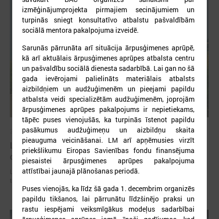
izmēģinājumprojekta pirmajiem secinājumiem un
turpinās sniegt konsultatīvo atbalstu pašvaldībām
sociālā mentora pakalpojuma izveidē.
Sarunās pārrunāta arī situācija ārpusģimenes aprūpē,
kā arī aktuālais ārpusģimenes aprūpes atbalsta centru
un pašvaldību sociālā dienesta sadarbībā. Lai gan no šā
gada ievērojami palielināts materiālais atbalsts
aizbildņiem un audžuģimenēm un pieejami papildu
atbalsta veidi specializētām audžuģimenēm, joprojām
ārpusģimenes aprūpes pakalpojums ir nepietiekams,
tāpēc puses vienojušās, ka turpinās īstenot papildu
pasākumus audžuģimeņu un aizbildņu skaita
2026. gada 02. jūlijs
pieauguma veicināšanai. LM arī apņēmusies virzīt
LPS iesaka likumā noteikt pašvaldības
priekšlikumu Eiropas Savienības fondu finansējuma
organizētus sabiedriskā transporta pārvadājumus
piesaistei ārpusģimenes aprūpes pakalpojuma
attīstībai jaunajā plānošanas periodā.
LPS iesaka likumā noteikt pašvaldības organizētus sabiedriskā
transporta pārvadājumus
Puses vienojās, ka līdz šā gada 1. decembrim organizēs
papildu tikšanos, lai pārrunātu līdzšinējo praksi un
rastu iespējami veiksmīgākus modeļus sadarbībai