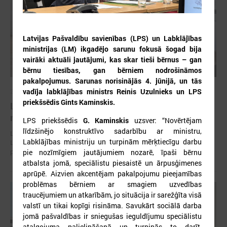
Latvijas Pašvaldību savienības (LPS) un Labklājības
ministrijas (LM) ikgadējo sarunu fokusā šogad bija
vairāki aktuāli jautājumi, kas skar tieši bērnus – gan
bērnu tiesības, gan bērniem nodrošināmos
pakalpojumus. Sarunas norisinājās 4. jūnijā, un tās
vadīja labklājības ministrs Reinis Uzulnieks un LPS
2026. gada 30. jūlijs
priekšsēdis Gints Kaminskis.
Latvijas Pašvaldību savienības un Iekšlietu
ministrijas sarunas
LPS priekšsēdis
G. Kaminskis
uzsver: “Novērtējam
līdzšinējo konstruktīvo sadarbību ar ministru,
Latvijas Pašvaldību savienība aicina piedalīties Iekšlietu ministrijas un
Labklājības ministriju un turpinām mērķtiecīgu darbu
Latvijas Pašvaldību savienības sarunās, kas notiks šī gada 5. augustā
plkst. 14:30 LPS 4. stāva zālē (Mazā Pils iela 1, Rīga).
pie nozīmīgiem jautājumiem nozarē, īpaši bērnu
atbalsta jomā, speciālistu piesaistē un ārpusģimenes
aprūpē. Aizvien akcentējam pakalpojumu pieejamības
problēmas bērniem ar smagiem uzvedības
traucējumiem un atkarībām, jo situācija ir sarežģīta visā
valstī un tikai kopīgi risināma. Savukārt sociālā darba
jomā pašvaldības ir sniegušas ieguldījumu speciālistu
atalgojuma palielināšanā un turpinās to darīt,