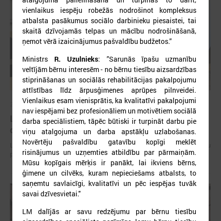
vienlaikus iespēju robežās nodrošinot kompleksus
atbalsta pasākumus sociālo darbinieku piesaistei, tai
skaitā dzīvojamās telpas un mācību nodrošināšanā,
ņemot vērā izaicinājumus pašvaldību budžetos.”
Ministrs
R. Uzulnieks
: ”Sarunās īpašu uzmanību
veltījām bērnu interesēm - no bērnu tiesību aizsardzības
stiprināšanas un sociālās rehabilitācijas pakalpojumu
attīstības līdz ārpusģimenes aprūpes pilnveidei.
Vienlaikus esam vienisprātis, ka kvalitatīvi pakalpojumi
2026. gada 15. jūlijs
nav iespējami bez profesionāliem un motivētiem sociālā
LPS: Interaktīvā karte vienkopus parāda plašu un
darba speciālistiem, tāpēc būtiski ir turpināt darbu pie
detalizētu informāciju par skolu tīklu Latvijā
viņu atalgojuma un darba apstākļu uzlabošanas.
Novērtēju pašvaldību gatavību kopīgi meklēt
LPS: Interaktīvā karte vienkopus parāda plašu un detalizētu informāciju
risinājumus un uzņemties atbildību par pārmaiņām.
par skolu tīklu Latvijā
Mūsu kopīgais mērķis ir panākt, lai ikviens bērns,
ģimene un cilvēks, kuram nepieciešams atbalsts, to
saņemtu savlaicīgi, kvalitatīvi un pēc iespējas tuvāk
savai dzīvesvietai."
LM dalījās ar savu redzējumu par bērnu tiesību