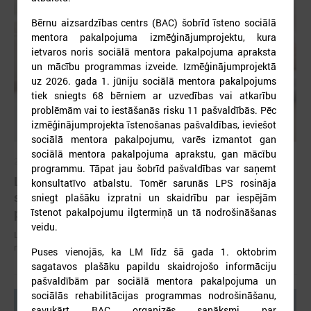
Bērnu aizsardzības centrs (BAC) šobrīd īsteno sociālā
mentora pakalpojuma izmēģinājumprojektu, kura
ietvaros noris sociālā mentora pakalpojuma apraksta
un mācību programmas izveide. Izmēģinājumprojektā
uz 2026. gada 1. jūniju sociālā mentora pakalpojums
tiek sniegts 68 bērniem ar uzvedības vai atkarību
problēmām vai to iestāšanās risku 11 pašvaldībās. Pēc
izmēģinājumprojekta īstenošanas pašvaldības, ieviešot
sociālā mentora pakalpojumu, varēs izmantot gan
sociālā mentora pakalpojuma aprakstu, gan mācību
2026. gada 07. jūlijs
programmu. Tāpat jau šobrīd pašvaldības var saņemt
LPS un Labklājības ministrija pārrunā DigiSoc
konsultatīvo atbalstu. Tomēr sarunās LPS rosināja
sadarbības līguma nosacījumus un datu
sniegt plašāku izpratni un skaidrību par iespējām
pārvaldību
īstenot pakalpojumu ilgtermiņā un tā nodrošināšanas
veidu.
LPS un Labklājības ministrija pārrunā DigiSoc sadarbības līguma
nosacījumus un datu pārvaldību
Puses vienojās, ka LM līdz šā gada 1. oktobrim
sagatavos plašāku papildu skaidrojošo informāciju
pašvaldībām par sociālā mentora pakalpojuma un
sociālās rehabilitācijas programmas nodrošināšanu,
savukārt BAC organizēs sanāksmi par