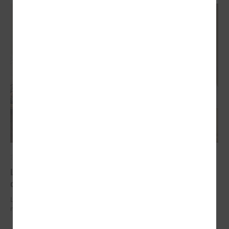
2026. gada 29. jūnijs
LPS un IZM sarunās vienojas par risinājumiem
drošībai skolās un mācību līdzekļu pieejamību
LPS un IZM sarunās vienojas par risinājumiem drošībai skolās un
mācību līdzekļu pieejamību