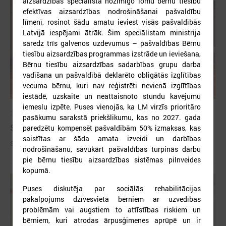
aizsardzības speciālista nozīmīgo lomu bērnu tiesību
efektīvas aizsardzības nodrošināšanai pašvaldību
līmenī, rosinot šādu amatu ieviest visās pašvaldībās
Latvijā iespējami ātrāk. Šim speciālistam ministrija
saredz trīs galvenos uzdevumus – pašvaldības Bērnu
tiesību aizsardzības programmas izstrāde un ieviešana,
Bērnu tiesību aizsardzības sadarbības grupu darba
vadīšana un pašvaldībā deklarēto obligātās izglītības
vecuma bērnu, kuri nav reģistrēti nevienā izglītības
iestādē, uzskaite un neattaisnoto stundu kavējumu
iemeslu izpēte. Puses vienojās, ka LM virzīs prioritāro
2026. gada 09. jūlijs
pasākumu sarakstā priekšlikumu, kas no 2027. gada
Sumināti Latvijas labākie tirgotāji
paredzētu kompensēt pašvaldībām 50% izmaksas, kas
saistītas ar šāda amata izveidi un darbības
Sumināti Latvijas labākie tirgotāji
nodrošināšanu, savukārt pašvaldības turpinās darbu
pie bērnu tiesību aizsardzības sistēmas pilnveides
kopumā.
Puses diskutēja par sociālās rehabilitācijas
pakalpojums dzīvesvietā bērniem ar uzvedības
problēmām vai augstiem to attīstības riskiem un
bērniem, kuri atrodas ārpusģimenes aprūpē un ir