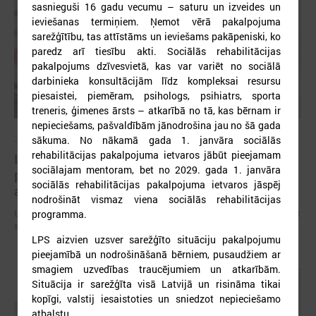
sasnieguši 16 gadu vecumu – saturu un izveides un
ieviešanas termiņiem. Ņemot vērā pakalpojuma
sarežģītību, tas attīstāms un ieviešams pakāpeniski, ko
paredz arī tiesību akti. Sociālās rehabilitācijas
pakalpojums dzīvesvietā, kas var variēt no sociālā
darbinieka konsultācijām līdz kompleksai resursu
piesaistei, piemēram, psihologs, psihiatrs, sporta
treneris, ģimenes ārsts – atkarībā no tā, kas bērnam ir
nepieciešams, pašvaldībām jānodrošina jau no šā gada
2026. gada 09. jūlijs
sākuma. No nākamā gada 1. janvāra sociālās
rehabilitācijas pakalpojuma ietvaros jābūt pieejamam
LPS: apreibinošu vielu ietekmē esošu bērnu
sociālajam mentoram, bet no 2029. gada 1. janvāra
profilakses iestādi nedrīkst slēgt bez droša
sociālās rehabilitācijas pakalpojuma ietvaros jāspēj
alternatīva risinājuma
nodrošināt vismaz viena sociālās rehabilitācijas
LPS: apreibinošu vielu ietekmē esošu bērnu profilakses iestādi nedrīkst
programma.
slēgt bez droša alternatīva risinājuma
LPS aizvien uzsver sarežģīto situāciju pakalpojumu
pieejamībā un nodrošināšanā bērniem, pusaudžiem ar
smagiem uzvedības traucējumiem un atkarībām.
Situācija ir sarežģīta visā Latvijā un risināma tikai
kopīgi, valstij iesaistoties un sniedzot nepieciešamo
atbalstu.