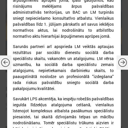
ārpusģimenes aprūpes jomā, īpaši gadījumos, kad
risinājums meklējams ārpus pašvaldības
administratīvās teritorijas, un BAC un LM turpinās
sniegt nepieciešamo konsultatīvo atbalstu. Vienlaikus
pašvaldības līdz 1. jūlijam pārskatīs arī savus iekšējos
normatīvos aktus, lai nodrošinātu to atbilstību
normatīvo aktu hierarhijai ārpuģimenes aprūpes jomā.
Sarunās partneri arī apsprieda LM veiktās aptaujas
rezultātus par sociālo dienestu sociālā darba
speciālistu skaitu, vakancēm un atalgojumu. LM vērsa
uzmanību, ka sociālā darba speciālistu zemais
atalgojums, nepietiekamais darbinieku skaits, to
paaugstinātā noslodze un profesionālā "izdegšana"
2026. gada 30. jūnijs
rada riskus pašvaldību sniegto sociālā darba
LPS: ir savlaicīgi jāgatavo projektu pieteikumi
pakalpojumu kvalitātei.
Eiropas Konkurētspējas fondam
Savukārt LPS akcentēja, ka iespēju robežās pašvaldības
LPS: ir savlaicīgi jāgatavo projektu pieteikumi Eiropas Konkurētspējas
iegulda līdzekļus atalgojuma celšanā, vienlaikus
fondam
īstenojot kompleksus atbalsta pasākumus speciālistu
piesaistei, tai skaitā dzīvojamās telpas un mācību
nodrošināšanu. Tomēr speciālistu trūkums aizvien ir