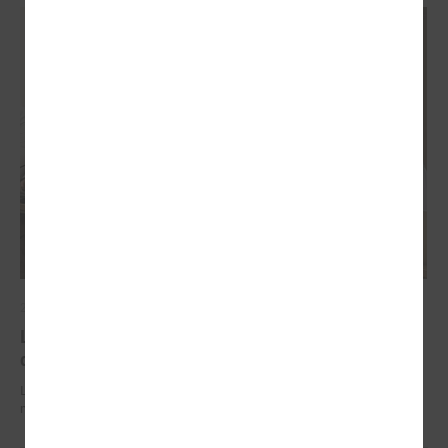
2026. gada 29. jūnijs
LPS un IZM sarunās vienojas par risinājumiem
drošībai skolās un mācību līdzekļu pieejamību
LPS un IZM sarunās vienojas par risinājumiem drošībai skolās un
mācību līdzekļu pieejamību