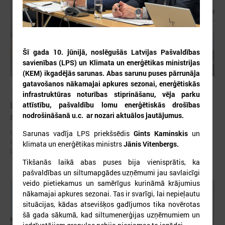
Šī gada 10. jūnijā, noslēgušās Latvijas Pašvaldības
savienības (LPS) un Klimata un enerģētikas ministrijas
(KEM) ikgadējās sarunas. Abas sarunu puses pārrunāja
gatavošanos nākamajai apkures sezonai, enerģētiskās
2026. gada 30. jūlijs
infrastruktūras noturības stiprināšanu, vēja parku
Latvijas Pašvaldību savienības un Iekšlietu
attīstību, pašvaldību lomu enerģētiskās drošības
nodrošināšanā u.c. ar nozari aktuālos jautājumus.
ministrijas sarunas
Latvijas Pašvaldību savienība aicina piedalīties Iekšlietu ministrijas un
Sarunas vadīja LPS priekšsēdis
Gints Kaminskis
un
Latvijas Pašvaldību savienības sarunās, kas notiks šī gada 5. augustā
klimata un enerģētikas ministrs
Jānis Vitenbergs.
plkst. 14:30 LPS 4. stāva zālē (Mazā Pils iela 1, Rīga).
Tikšanās laikā abas puses bija vienisprātis, ka
pašvaldības un siltumapgādes uzņēmumi jau savlaicīgi
veido pietiekamus un samērīgus kurināmā krājumius
nākamajai apkures sezonai. Tas ir svarīgi, lai nepieļautu
situācijas, kādas atsevišķos gadījumos tika novērotas
šā gada sākumā, kad siltumenerģijas uzņēmumiem un