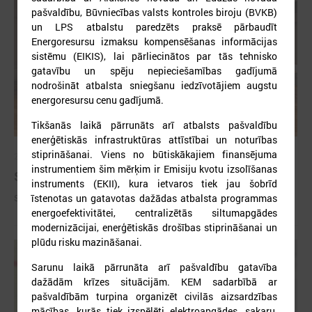
pašvaldību, Būvniecības valsts kontroles biroju (BVKB)
un LPS atbalstu paredzēts praksē pārbaudīt
Energoresursu izmaksu kompensēšanas informācijas
sistēmu (EIKIS), lai pārliecinātos par tās tehnisko
gatavību un spēju nepieciešamības gadījumā
nodrošināt atbalsta sniegšanu iedzīvotājiem augstu
energoresursu cenu gadījumā.
Tikšanās laikā pārrunāts arī atbalsts pašvaldību
enerģētiskās infrastruktūras attīstībai un noturības
stiprināšanai. Viens no būtiskākajiem finansējuma
2026. gada 09. jūlijs
instrumentiem šim mērķim ir Emisiju kvotu izsolīšanas
Sumināti Latvijas labākie tirgotāji
instruments (EKII), kura ietvaros tiek jau šobrīd
īstenotas un gatavotas dažādas atbalsta programmas
Sumināti Latvijas labākie tirgotāji
energoefektivitātei, centralizētās siltumapgādes
modernizācijai, enerģētiskās drošības stiprināšanai un
plūdu risku mazināšanai.
Sarunu laikā pārrunāta arī pašvaldību gatavība
dažādām krīzes situācijām. KEM sadarbībā ar
pašvaldībām turpina organizēt civilās aizsardzības
mācības, kurās tiek izspēlēti elektroapgādes, sakaru,