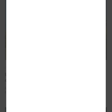
2026. gada 02. jūlijs
LPS iesaka likumā noteikt pašvaldības
organizētus sabiedriskā transporta pārvadājumus
LPS iesaka likumā noteikt pašvaldības organizētus sabiedriskā
transporta pārvadājumus