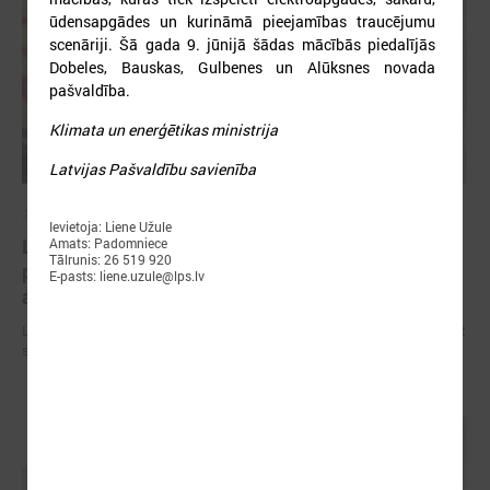
ūdensapgādes un kurināmā pieejamības traucējumu
scenāriji. Šā gada 9. jūnijā šādas mācībās piedalījās
Dobeles, Bauskas, Gulbenes un Alūksnes novada
pašvaldība.
Klimata un enerģētikas ministrija
Latvijas Pašvaldību savienība
2026. gada 09. jūlijs
Ievietoja: Liene Užule
LPS: apreibinošu vielu ietekmē esošu bērnu
Amats: Padomniece
Tālrunis: 26 519 920
profilakses iestādi nedrīkst slēgt bez droša
E-pasts: liene.uzule@lps.lv
alternatīva risinājuma
LPS: apreibinošu vielu ietekmē esošu bērnu profilakses iestādi nedrīkst
slēgt bez droša alternatīva risinājuma