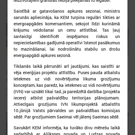
iedzīvotājiem granulas nebija pieejamas to iegādei.
Saistībā ar gatavošanos apkures sezonai, ministrs
sarunās apliecināja, ka KEM turpina regulāri tikties ar
energoapgādes komersantiem, sekojot līdzi kurināmā
krājumu veidošanai un cenu attīstībai. Tas ļauj
savlaicīgi identificēt iespējamos riskus un
nepieciešamības gadījumā operatīvi īstenot pasākumus
to mazināšanai, lai nodrošinātu stabilu un drošu
energoapgādi apkures sezonā.
2026. gada 15. jūlijs
Tikšanās laikā pārrunāti arī jautājumi, kas saistīti ar
LPS: Interaktīvā karte vienkopus parāda plašu un
vēja enerģijas projektu attīstību. Puses pauda atbalstu
detalizētu informāciju par skolu tīklu Latvijā
Ietekmes uz vidi novērtējuma likuma grozījumu
konceptam, kas paredz, ka ietekmes uz vidi novērtējumu
LPS: Interaktīvā karte vienkopus parāda plašu un detalizētu informāciju
(IVN) var uzsākt tikai tad, ja paredzētā darbība (projekta
par skolu tīklu Latvijā
iecere) atbilst pašvaldību teritorijas plānojumam.
Attiecīgais grozījums IVN likumprojektā atbalstīts
10.jūnijā Valsts pārvaldes un pašvaldības komisijas
sēdē. Par grozījumiem Saeimai vēl jālemj Saeimas sēdē.
Savukārt KEM informēja, ka tuvāko divu mēnešu laikā
sadarbībā ar Alūksnes novada un Ludzas novada