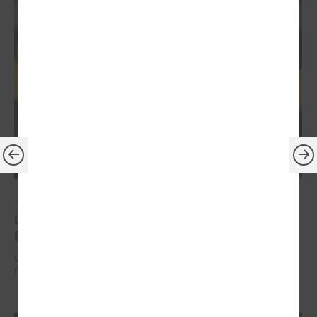
2026. gada 30. jūnijs
LPS: ir savlaicīgi jāgatavo projektu pieteikumi
Eiropas Konkurētspējas fondam
LPS: ir savlaicīgi jāgatavo projektu pieteikumi Eiropas Konkurētspējas
fondam