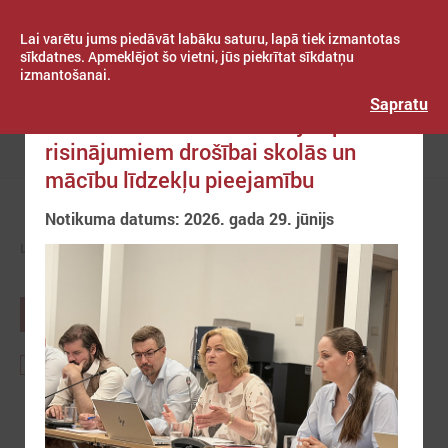
Lai varētu jums piedāvāt labāku saturu, lapā tiek izmantotas
sīkdatnes. Apmeklējot šo vietni, jūs piekrītat sīkdatņu
izmantošanai.
Publicēts: 2026. gada 29. jūnijs
Latvijas Pašvaldību savienība
Sapratu
LPS un IZM sarunās vienojas par
risinājumiem drošībai skolās un
Izvēlne
mācību līdzekļu pieejamību
Notikuma datums: 2026. gada 29. jūnijs
LPS
ZIŅAS
NOTIKUMU KALENDĀRS
AUGUSTS
2026
Lps
Partneru organizāciju
Starptautiskie
notikumi
notikumi
notikumi
1
2