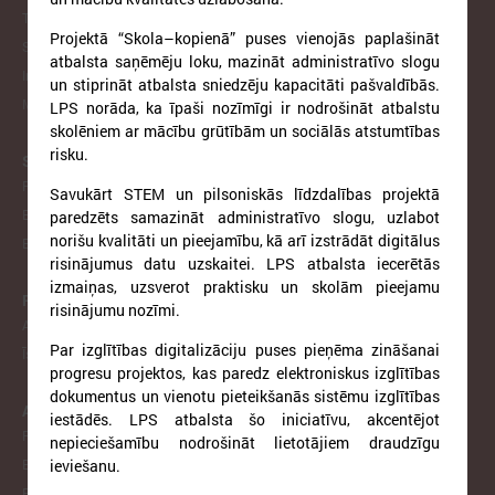
Tautsaimniecības komiteja
Projektā “Skola–kopienā” puses vienojās paplašināt
Sporta jautājumu apakškomiteja
atbalsta saņēmēju loku, mazināt administratīvo slogu
Informātikas jautājumu apakškomiteja
un stiprināt atbalsta sniedzēju kapacitāti pašvaldībās.
Mājokļu jautājumu apakškomiteja
LPS norāda, ka īpaši nozīmīgi ir nodrošināt atbalstu
skolēniem ar mācību grūtībām un sociālās atstumtības
risku.
STARPTAUTISKĀ SADARBĪBA
Pārstāvniecība Briselē
Savukārt STEM un pilsoniskās līdzdalības projektā
Eiropas Reģionu Komiteja
paredzēts samazināt administratīvo slogu, uzlabot
norišu kvalitāti un pieejamību, kā arī izstrādāt digitālus
EP Vietējo un reģionālo pašvaldību kongress
risinājumus datu uzskaitei. LPS atbalsta iecerētās
izmaiņas, uzsverot praktisku un skolām pieejamu
PROJEKTI
risinājumu nozīmi.
Aktīvie projekti
Par izglītības digitalizāciju puses pieņēma zināšanai
Īstenotie projekti
progresu projektos, kas paredz elektroniskus izglītības
dokumentus un vienotu pieteikšanās sistēmu izglītības
APVIENĪBAS
iestādēs. LPS atbalsta šo iniciatīvu, akcentējot
Reģionālo attīstības centru un novadu apvienība
nepieciešamību nodrošināt lietotājiem draudzīgu
ieviešanu.
Biedrība "Rīgas metropole"
Piekrastes pašvaldību apvienība