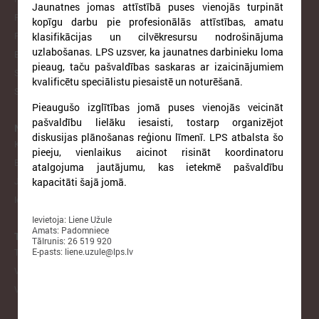
Jaunatnes jomas attīstībā puses vienojās turpināt
Pašvaldību izpilddirektoru asociācija
kopīgu darbu pie profesionālās attīstības, amatu
klasifikācijas un cilvēkresursu nodrošinājuma
Pašvaldību IKT Asociācija
uzlabošanas. LPS uzsver, ka jaunatnes darbinieku loma
Bāriņtiesu darbinieku asociācija
pieaug, taču pašvaldības saskaras ar izaicinājumiem
Sociālo aprūpes institūciju apvienība
kvalificētu speciālistu piesaistē un noturēšanā.
Sociālo dienestu vadītāju apvienība
Pieaugušo izglītības jomā puses vienojās veicināt
pašvaldību lielāku iesaisti, tostarp organizējot
NODERĪGI
diskusijas plānošanas reģionu līmenī. LPS atbalsta šo
Klimata zināšanu telpa (NAH)
pieeju, vienlaikus aicinot risināt koordinatoru
Bauhaus Latvijā
atalgojuma jautājumu, kas ietekmē pašvaldību
kapacitāti šajā jomā.
Jaunatnes lietas
Iepirkumu joma
Ievietoja: Liene Užule
Amats: Padomniece
TIEŠRAIDES, VIDEOARHĪVS
Tālrunis: 26 519 920
E-pasts: liene.uzule@lps.lv
Tiešraide
Videoarhīvs
Videoarhīvs-old