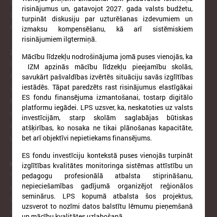
LPS un MK sarunu protokoli
risinājumus un, gatavojot 2027. gada valsts budžetu,
Dokumenti lejupielādei
turpināt diskusiju par uzturēšanas izdevumiem un
Pakalpojumi
izmaksu kompensēšanu, kā arī sistēmiskiem
risinājumiem ilgtermiņā.
ZIŅAS
Mācību līdzekļu nodrošinājuma jomā puses vienojās, ka
LPS
IZM apzinās mācību līdzekļu pieejamību skolās,
Pašvaldībās
savukārt pašvaldības izvērtēs situāciju savās izglītības
iestādēs. Tāpat paredzēts rast risinājumus elastīgākai
Valsts pārvaldē
ES fondu finansējuma izmantošanai, tostarp digitālo
Eiropā un Pasaulē
platformu iegādei. LPS uzsver, ka, neskatoties uz valsts
Notikumu kalendārs
investīcijām, starp skolām saglabājas būtiskas
Galerijas
atšķirības, ko nosaka ne tikai plānošanas kapacitāte,
bet arī objektīvi nepietiekams finansējums.
Ukraina
ES fondu investīciju kontekstā puses vienojās turpināt
KOMITEJAS
izglītības kvalitātes monitoringa sistēmas attīstību un
Finanšu un ekonomikas komiteja
pedagogu profesionālā atbalsta stiprināšanu,
nepieciešamības gadījumā organizējot reģionālos
Izglītības un kultūras komiteja
seminārus. LPS kopumā atbalsta šos projektus,
Veselības un sociālo jautājumu komiteja
uzsverot to nozīmi datos balstītu lēmumu pieņemšanā
Reģionālās attīstības un sadarbības komiteja
un mācību kvalitātes uzlabošanā.