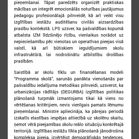
17
18
19
20
21
22
23
pieņemšanai. Tāpat paredzēts organizēt praktiskas
mācības un integrēt emocionālās noturības jautājumus
pedagogu profesionālajā pilnveidē, kā arī veikt visu
izglītības iestāžu auditēšanu civilās aizsardzības
prasību kontekstā. LPS uzsver, ka pašvaldības kopumā
atbalsta IZM līdzšinējo rīcību, vienlaikus norādot uz
nepieciešamību pēc vienotas un operatīvas pieejas visā
valstī, kā arī būtiskiem ieguldījumiem skolu
24
25
26
27
28
29
30
infrastruktūrā, lai nodrošinātu atbilstību drošības
prasībām.
Saistībā ar skolu tīklu un finansēšanas modeli
“Programma skolā”, sarunās panākta vienošanās par
pašvaldību iedalījuma metodikas pilnveidi, uzsverot, ka
urbanizācijas rādītājs (DEGURBA) izglītības politikas
plānošanā turpmāk izmantojams tikai kā viens no
31
vērtēšanas kritērijiem, nevis vienīgais pamats lēmumu
pieņemšanai. Ministre apliecināja, ka pārejas periodā
izskatīs elastības iespējas attiecībā uz skolēnu skaitu,
ņemot vērā pieejamības skolu reālo situāciju konkrētajā
teritorijā. Izglītības iestāžu tīkla plānošanā jānodrošina
kompleksa pieeja, izvērtējot demogrāfiskās tendences,