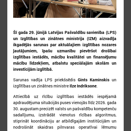
Šī gada 29. jūnijā Latvijas Pašvaldību savienība (LPS)
3
4
5
6
7
8
9
un Izglītības un zinātnes ministrija (IZM) aizvadīja
ikgadējās sarunas par aktuālajiem izglītības nozares
jautājumiem, īpašu uzmanību pievēršot drošībai
izglītības iestādēs, mācību kvalitātei un finansējumu
mācību līdzekļiem, atbalstu speciālajām skolām un
investīcijām izglītībā.
Sarunas vadīja LPS priekšsēdis
Gints Kaminskis
un
10
11
12
13
14
15
16
izglītības un zinātnes ministre
Ilze Indriksone
.
Attiecībā uz rīcību izglītības iestādēs iespējamā
apdraudējuma situācijās puses vienojās līdz 2026. gada
30. augustam precizēt valsts un pašvaldību kompetenču
sadalījumu, izstrādāt vienotus rīcības algoritmus,
stiprināt koordināciju ar atbildīgajām institūcijām un
nodrošināt skaidras pilnvaras operatīvai lēmumu