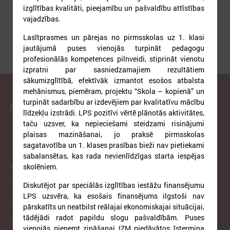
izglītības kvalitāti, pieejamību un pašvaldību attīstības
vajadzības.
Lasītprasmes un pārejas no pirmsskolas uz 1. klasi
jautājumā puses vienojās turpināt pedagogu
profesionālās kompetences pilnveidi, stiprināt vienotu
izpratni par sasniedzamajiem rezultātiem
sākumizglītībā, efektīvāk izmantot esošos atbalsta
mehānismus, piemēram, projektu “Skola – kopienā” un
turpināt sadarbību ar izdevējiem par kvalitatīvu mācību
Latvijas Pašvaldību savienība
līdzekļu izstrādi. LPS pozitīvi vērtē plānotās aktivitātes,
taču uzsver, ka nepieciešami steidzami risinājumi
plaisas mazināšanai, jo praksē pirmsskolas
sagatavotība un 1. klases prasības bieži nav pietiekami
sabalansētas, kas rada nevienlīdzīgas starta iespējas
skolēniem.
PAR LPS
Biedrība
Diskutējot par speciālās izglītības iestāžu finansējumu
Iepirkumi
LPS uzsvēra, ka esošais finansējums ilgstoši nav
Atzinumi
pārskatīts un neatbilst reālajai ekonomiskajai situācijai,
tādējādi radot papildu slogu pašvaldībām. Puses
Infologs
vienojās pieņemt zināšanai IZM piedāvātos īstermiņa