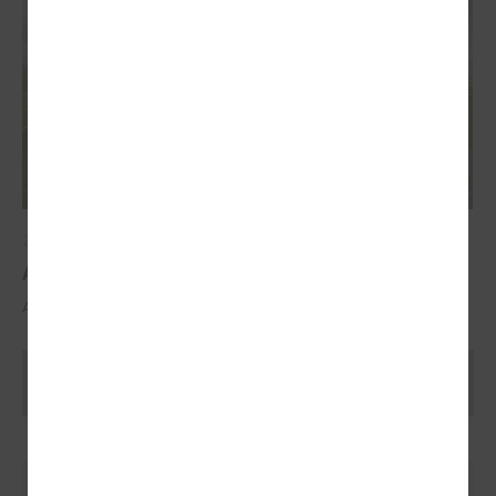
2025. gada 29. oktobris
ALTUM atbalsts mājokļa iegādei reģionos
ALTUM atbalsts mājokļa iegādei reģionos
Ielādēt vecākus rakstus