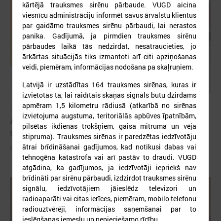
kārtējā trauksmes sirēnu pārbaude. VUGD aicina
viesnīcu administrāciju informēt savus ārvalstu klientus
par gaidāmo trauksmes sirēnu pārbaudi, lai nerastos
panika. Gadījumā, ja pirmdien trauksmes sirēnu
pārbaudes laikā tās nedzirdat, nesatraucieties, jo
ārkārtas situācijās tiks izmantoti arī citi apziņošanas
veidi, piemēram, informācijas nodošana pa skaļruņiem.
Latvijā ir uzstādītas 164 trauksmes sirēnas, kuras ir
izvietotas tā, lai raidītais skaņas signāls būtu dzirdams
apmēram 1,5 kilometru rādiusā (atkarībā no sirēnas
2026. gada 03. jūnijs
izvietojuma augstuma, teritoriālās apbūves īpatnībām,
Aicina pašvaldības pieteikties mācībām "Drošība
pilsētas ikdienas trokšņiem, gaisa mitruma un vēja
sākas ar Tevi!"
stipruma). Trauksmes sirēnas ir paredzētas iedzīvotāju
ātrai brīdināšanai gadījumos, kad notikusi dabas vai
Aicina pašvaldības pieteikties mācībām "Drošība sākas ar Tevi!"
tehnogēna katastrofa vai arī pastāv to draudi. VUGD
atgādina, ka gadījumos, ja iedzīvotāji iepriekš nav
brīdināti par sirēnu pārbaudi, izdzirdot trauksmes sirēnu
signālu, iedzīvotājiem jāieslēdz televizori un
radioaparāti vai citas ierīces, piemēram, mobilo telefonu
radiouztvērēji, informācijas saņemšanai par to
ieslēgšanas iemeslu un nepieciešamo rīcību.