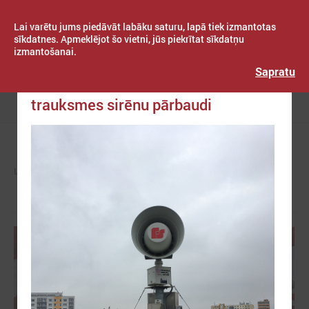
Lai varētu jums piedāvāt labāku saturu, lapā tiek izmantotas
sīkdatnes. Apmeklējot šo vietni, jūs piekrītat sīkdatņu
izmantošanai.
Publicēts: 2018. gada 20. novembris
Latvijas Pašvaldību savienība
Sapratu
VUGD 26. novembrī veiks
trauksmes sirēnu pārbaudi
Izvēlne
LPS
ZIŅAS
PAŠVALDĪBĀS