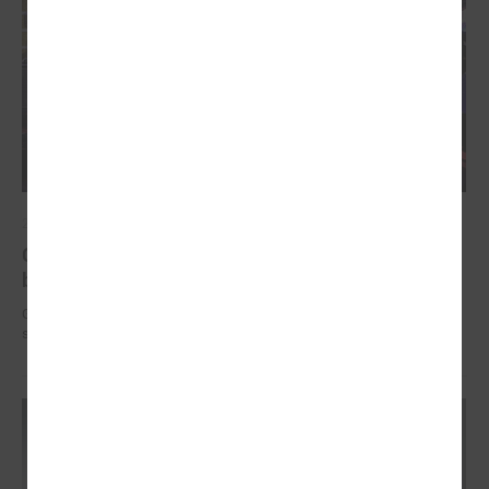
2025. gada 12. novembris
Godināti Latvijas izcilākie pedagogi - pasniegtas
balvas "Latvijas Gada skolotājs 2025"
Godināti Latvijas izcilākie pedagogi - pasniegtas balvas "Latvijas Gada
skolotājs 2025"