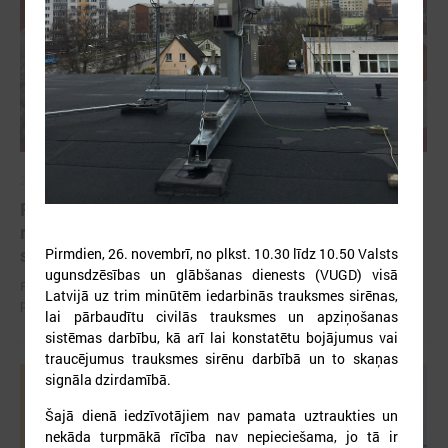
2026. gada 12. jūnijs
Publicēta konferences “Tautas sapulcei – 36”
rezolūcija par vietējās pārstāvniecības
stiprināšanu Latvijā
Pirmdien, 26. novembrī, no plkst. 10.30 līdz 10.50 Valsts
ugunsdzēsības un glābšanas dienests (VUGD) visā
Publicēta konferences “Tautas sapulcei – 36” rezolūcija par vietējās
Latvijā uz trim minūtēm iedarbinās trauksmes sirēnas,
pārstāvniecības stiprināšanu Latvijā
lai pārbaudītu civilās trauksmes un apziņošanas
sistēmas darbību, kā arī lai konstatētu bojājumus vai
traucējumus trauksmes sirēnu darbībā un to skaņas
signāla dzirdamībā.
Šajā dienā iedzīvotājiem nav pamata uztraukties un
nekāda turpmākā rīcība nav nepieciešama, jo tā ir