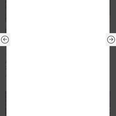
2026. gada 30. marts
Apbalvoti konkursa „Gada balva sociālajā darbā
2025” uzvarētāji
Apbalvoti konkursa „Gada balva sociālajā darbā 2025” uzvarētāji