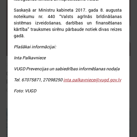
Saskaņā ar Ministru kabineta 2017. gada 8. augusta
noteikumu nr. 440 “Valsts agrīnās brīdināšanas
sistēmas izveidošanas, darbības un finansēšanas
kārtība” trauksmes sirēnu pārbaude notiek divas reizes
gadā.
Plašākai informācijai:
Inta Palkavniece
2026. gada 26. maijs
VUGD Prevencijas un sabiedrības informēšanas nodaļa
Cildināti “Talkas cilts balvas” uzvarētāji un
Tel. 67075871, 27098250
inta.palkavniece@vugd.gov.lv
pašvaldību koordinatori
Cildināti “Talkas cilts balvas” uzvarētāji un pašvaldību koordinatori
Foto: VUGD