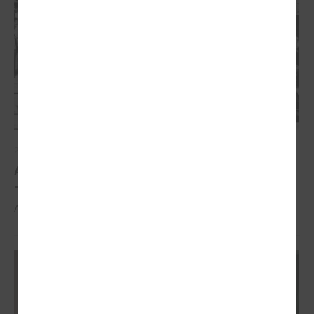
2026. gada 21. aprīlis
Aizvadīta 5. jubilejas konference “Tautas sapulcei
– 36”
Aizvadīta 5. jubilejas konference “Tautas sapulcei – 36”