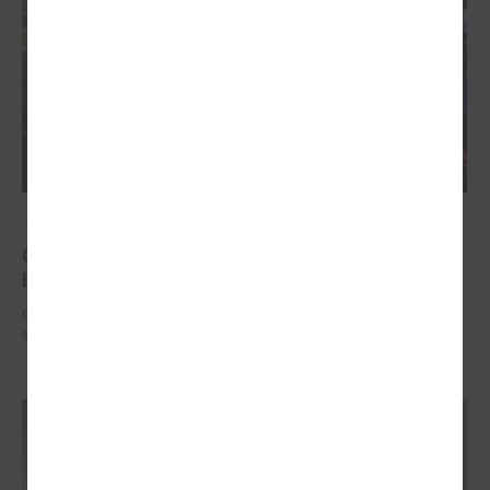
2025. gada 12. novembris
Godināti Latvijas izcilākie pedagogi - pasniegtas
balvas "Latvijas Gada skolotājs 2025"
Godināti Latvijas izcilākie pedagogi - pasniegtas balvas "Latvijas Gada
skolotājs 2025"