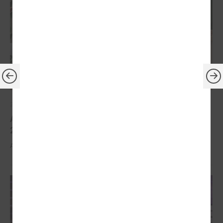
2026. gada 30. marts
Apbalvoti konkursa „Gada balva sociālajā darbā
2025” uzvarētāji
Apbalvoti konkursa „Gada balva sociālajā darbā 2025” uzvarētāji