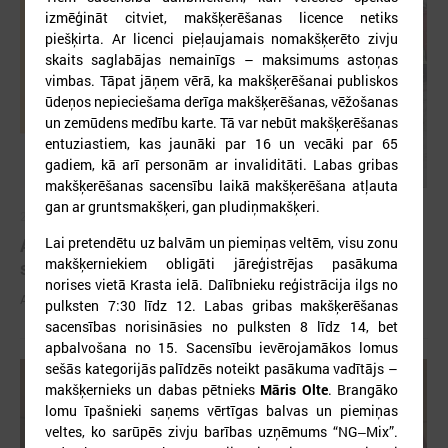
izmēģināt citviet, makšķerēšanas licence netiks
piešķirta. Ar licenci pieļaujamais nomakšķerēto zivju
skaits saglabājas nemainīgs – maksimums astoņas
vimbas. Tāpat jāņem vērā, ka makšķerēšanai publiskos
ūdeņos nepieciešama derīga makšķerēšanas, vēžošanas
un zemūdens medību karte. Tā var nebūt makšķerēšanas
entuziastiem, kas jaunāki par 16 un vecāki par 65
gadiem, kā arī personām ar invaliditāti. Labas gribas
makšķerēšanas sacensību laikā makšķerēšana atļauta
gan ar gruntsmakšķeri, gan pludiņmakšķeri.
2026. gada 03. jūnijs
Aicina pašvaldības pieteikties mācībām "Drošība
Lai pretendētu uz balvām un piemiņas veltēm, visu zonu
makšķerniekiem obligāti jāreģistrējas pasākuma
sākas ar Tevi!"
norises vietā Krasta ielā. Dalībnieku reģistrācija ilgs no
Aicina pašvaldības pieteikties mācībām "Drošība sākas ar Tevi!"
pulksten 7:30 līdz 12. Labas gribas makšķerēšanas
sacensības norisināsies no pulksten 8 līdz 14, bet
apbalvošana no 15. Sacensību ievērojamākos lomus
sešās kategorijās palīdzēs noteikt pasākuma vadītājs –
makšķernieks un dabas pētnieks
Māris Olte
. Brangāko
lomu īpašnieki saņems vērtīgas balvas un piemiņas
veltes, ko sarūpēs zivju barības uzņēmums “NG‒Mix”.