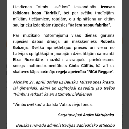
Lieldienas “Vimbu svētkos” ieskandinās
Iecavas
folkloras kopa “Tarkšķi”
, bet par svētku tradīcijām,
mīklām, ticējumiem, rotaļām, olu ripināšanu un citām
saulgriežu izdarībām rūpēsies
“Kašera sapņu fabrika”
.
Par muzikālo noformējumu visas dienas garumā
rūpēsies dabas draugs un makšķernieks
Roberts
Gobziņš
. Svētku apmeklētājus priecēs arī viena no
Latvijas spilgtākajām jaunajām dziedātājām šarmantā
2026. gada 28. aprīlis
Elza Rozentāle
, muzikāli aizraujošu priekšnesumu
Notiks Kraukļa piemiņas basketbola turnīrs
sniegs multiinstrumentālists
Gints Cālītis
, kā arī uz
skatuves kāps pašmāju
regeja apvienība “RIGA Reggae”
.
bērniem, amatieriem un veterāniem
Notiks Kraukļa piemiņas basketbola turnīrs bērniem, amatieriem un
Aicinām 21. aprīlī doties uz Bausku, Mūsas upes krastu,
veterāniem
lai ģimeniski, aktīvi un izglītojoši pavadītu jau trešos
“Vimbu svētkus”, kā arī atzīmētu Lieldienas!
“Vimbu svētkus” atbalsta Valsts zivju fonds.
Sagatavojusi
Andra Matuļenko
,
Bauskas novada administrācijas Sabiedrisko attiecību