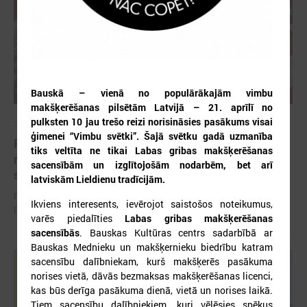
Bauskā – vienā no populārākajām vimbu
makšķerēšanas pilsētām Latvijā – 21. aprīlī no
pulksten 10 jau trešo reizi norisināsies pasākums visai
2026. gada 12. jūnijs
ģimenei “Vimbu svētki”. Šajā svētku gadā uzmanība
Publicēta konferences “Tautas sapulcei – 36”
tiks veltīta ne tikai Labas gribas makšķerēšanas
rezolūcija par vietējās pārstāvniecības
sacensībām un izglītojošām nodarbēm, bet arī
stiprināšanu Latvijā
latviskām Lieldienu tradīcijām.
Publicēta konferences “Tautas sapulcei – 36” rezolūcija par vietējās
Ikviens interesents, ievērojot saistošos noteikumus,
pārstāvniecības stiprināšanu Latvijā
varēs piedalīties
Labas gribas makšķerēšanas
sacensībās
. Bauskas Kultūras centrs sadarbībā ar
Bauskas Mednieku un makšķernieku biedrību katram
sacensību dalībniekam, kurš makšķerēs pasākuma
norises vietā, dāvās bezmaksas makšķerēšanas licenci,
kas būs derīga pasākuma dienā, vietā un norises laikā.
Tiem sacensību dalībniekiem, kuri vēlēsies spēkus