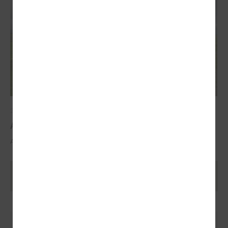
2025. gada 29. oktobris
ALTUM atbalsts mājokļa iegādei reģionos
ALTUM atbalsts mājokļa iegādei reģionos
Ielādēt vecākus rakstus