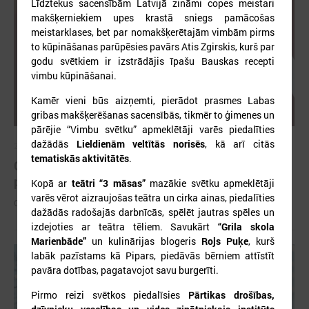
Līdztekus sacensībām Latvijā zināmi copes meistari
makšķerniekiem upes krastā sniegs pamācošas
meistarklases, bet par nomakšķerētajām vimbām pirms
to kūpināšanas parūpēsies pavārs Atis Zgirskis, kurš par
godu svētkiem ir izstrādājis īpašu Bauskas recepti
vimbu kūpināšanai.
Kamēr vieni būs aizņemti, pierādot prasmes Labas
gribas makšķerēšanas sacensībās, tikmēr to ģimenes un
pārējie “Vimbu svētku” apmeklētāji varēs piedalīties
dažādās
Lieldienām veltītās norisēs
, kā arī citās
2026. gada 26. maijs
tematiskās aktivitātēs
.
Cildināti “Talkas cilts balvas” uzvarētāji un
pašvaldību koordinatori
Kopā ar
teātri “3 māsas”
mazākie svētku apmeklētāji
varēs vērot aizraujošas teātra un cirka ainas, piedalīties
Cildināti “Talkas cilts balvas” uzvarētāji un pašvaldību koordinatori
dažādās radošajās darbnīcās, spēlēt jautras spēles un
izdejoties ar teātra tēliem. Savukārt
“Grila skola
Marienbāde”
un kulinārijas blogeris
Rojs Puķe
, kurš
labāk pazīstams kā Pipars, piedāvās bērniem attīstīt
pavāra dotības, pagatavojot savu burgerīti.
Pirmo reizi svētkos piedalīsies
Pārtikas drošības,