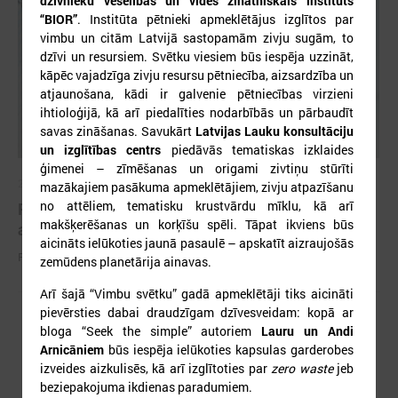
dzīvnieku veselības un vides zinātniskais institūts
“BIOR”
. Institūta pētnieki apmeklētājus izglītos par
vimbu un citām Latvijā sastopamām zivju sugām, to
dzīvi un resursiem. Svētku viesiem būs iespēja uzzināt,
kāpēc vajadzīga zivju resursu pētniecība, aizsardzība un
atjaunošana, kādi ir galvenie pētniecības virzieni
ihtioloģijā, kā arī piedalīties nodarbībās un pārbaudīt
savas zināšanas. Savukārt
Latvijas Lauku konsultāciju
un izglītības centrs
piedāvās tematiskas izklaides
ģimenei – zīmēšanas un origami zivtiņu stūrīti
2026. gada 25. maijs
mazākajiem pasākuma apmeklētājiem, zivju atpazīšanu
no attēliem, tematisku krustvārdu mīklu, kā arī
Pieejamas rīcības vadlīnijas institūcijām šūnu
makšķerēšanas un korķīšu spēli. Tāpat ikviens būs
apraides gadījumā
aicināts ielūkoties jaunā pasaulē – apskatīt aizraujošās
Pieejamas rīcības vadlīnijas institūcijām šūnu apraides gadījumā
zemūdens planetārija ainavas.
Arī šajā “Vimbu svētku” gadā apmeklētāji tiks aicināti
pievērsties dabai draudzīgam dzīvesveidam: kopā ar
bloga “Seek the simple” autoriem
Lauru un Andi
Arnicāniem
būs iespēja ielūkoties kapsulas garderobes
izveides aizkulisēs, kā arī izglītoties par
zero waste
jeb
beziepakojuma ikdienas paradumiem.