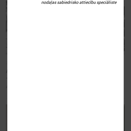
nodaļas sabiedrisko attiecību speciāliste
2026. gada 21. aprīlis
Aizvadīta 5. jubilejas konference “Tautas sapulcei
– 36”
Aizvadīta 5. jubilejas konference “Tautas sapulcei – 36”