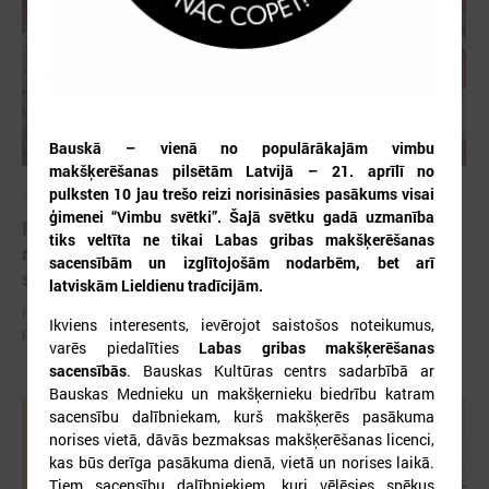
Bauskā – vienā no populārākajām vimbu
makšķerēšanas pilsētām Latvijā – 21. aprīlī no
pulksten 10 jau trešo reizi norisināsies pasākums visai
2026. gada 12. jūnijs
ģimenei “Vimbu svētki”. Šajā svētku gadā uzmanība
Publicēta konferences “Tautas sapulcei – 36”
tiks veltīta ne tikai Labas gribas makšķerēšanas
rezolūcija par vietējās pārstāvniecības
sacensībām un izglītojošām nodarbēm, bet arī
stiprināšanu Latvijā
latviskām Lieldienu tradīcijām.
Publicēta konferences “Tautas sapulcei – 36” rezolūcija par vietējās
Ikviens interesents, ievērojot saistošos noteikumus,
pārstāvniecības stiprināšanu Latvijā
varēs piedalīties
Labas gribas makšķerēšanas
sacensībās
. Bauskas Kultūras centrs sadarbībā ar
Bauskas Mednieku un makšķernieku biedrību katram
sacensību dalībniekam, kurš makšķerēs pasākuma
norises vietā, dāvās bezmaksas makšķerēšanas licenci,
kas būs derīga pasākuma dienā, vietā un norises laikā.
Tiem sacensību dalībniekiem, kuri vēlēsies spēkus