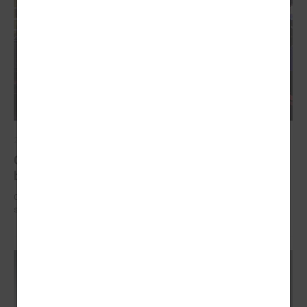
2025. gada 12. novembris
Godināti Latvijas izcilākie pedagogi - pasniegtas
balvas "Latvijas Gada skolotājs 2025"
Godināti Latvijas izcilākie pedagogi - pasniegtas balvas "Latvijas Gada
skolotājs 2025"