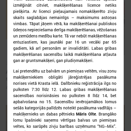
izmēģināt citviet, makšķerēšanas licence netiks
piešķirta. Ar licenci pieļaujamais nomakšķerēto zivju
skaits saglabājas nemainīgs – maksimums astoņas
vimbas. Tāpat jāņem vērā, ka makšķerēšanai publiskos
ūdeņos nepieciešama derīga makšķerēšanas, vēžošanas
un zemūdens medību karte. Tā var nebūt makšķerēšanas
entuziastiem, kas jaunāki par 16 un vecāki par 65
gadiem, kā arī personām ar invaliditāti. Labas gribas
makšķerēšanas sacensību laikā makšķerēšana atļauta
gan ar gruntsmakšķeri, gan pludiņmakšķeri.
2026. gada 03. jūnijs
Aicina pašvaldības pieteikties mācībām "Drošība
Lai pretendētu uz balvām un piemiņas veltēm, visu zonu
makšķerniekiem obligāti jāreģistrējas pasākuma
sākas ar Tevi!"
norises vietā Krasta ielā. Dalībnieku reģistrācija ilgs no
Aicina pašvaldības pieteikties mācībām "Drošība sākas ar Tevi!"
pulksten 7:30 līdz 12. Labas gribas makšķerēšanas
sacensības norisināsies no pulksten 8 līdz 14, bet
apbalvošana no 15. Sacensību ievērojamākos lomus
sešās kategorijās palīdzēs noteikt pasākuma vadītājs –
makšķernieks un dabas pētnieks
Māris Olte
. Brangāko
lomu īpašnieki saņems vērtīgas balvas un piemiņas
veltes, ko sarūpēs zivju barības uzņēmums “NG‒Mix”.