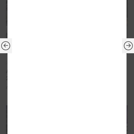
2026. gada 30. marts
Apbalvoti konkursa „Gada balva sociālajā darbā
2025” uzvarētāji
Apbalvoti konkursa „Gada balva sociālajā darbā 2025” uzvarētāji