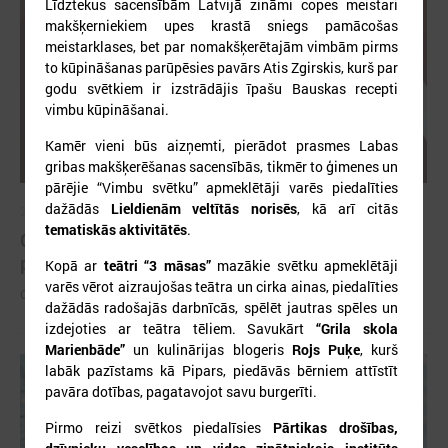
Līdztekus sacensībām Latvijā zināmi copes meistari
makšķerniekiem upes krastā sniegs pamācošas
meistarklases, bet par nomakšķerētajām vimbām pirms
to kūpināšanas parūpēsies pavārs Atis Zgirskis, kurš par
godu svētkiem ir izstrādājis īpašu Bauskas recepti
vimbu kūpināšanai.
Kamēr vieni būs aizņemti, pierādot prasmes Labas
gribas makšķerēšanas sacensībās, tikmēr to ģimenes un
pārējie “Vimbu svētku” apmeklētāji varēs piedalīties
dažādās
Lieldienām veltītās norisēs
, kā arī citās
2026. gada 26. maijs
tematiskās aktivitātēs
.
Cildināti “Talkas cilts balvas” uzvarētāji un
pašvaldību koordinatori
Kopā ar
teātri “3 māsas”
mazākie svētku apmeklētāji
varēs vērot aizraujošas teātra un cirka ainas, piedalīties
Cildināti “Talkas cilts balvas” uzvarētāji un pašvaldību koordinatori
dažādās radošajās darbnīcās, spēlēt jautras spēles un
izdejoties ar teātra tēliem. Savukārt
“Grila skola
Marienbāde”
un kulinārijas blogeris
Rojs Puķe
, kurš
labāk pazīstams kā Pipars, piedāvās bērniem attīstīt
pavāra dotības, pagatavojot savu burgerīti.
Pirmo reizi svētkos piedalīsies
Pārtikas drošības,