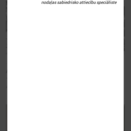
nodaļas sabiedrisko attiecību speciāliste
2026. gada 21. aprīlis
Aizvadīta 5. jubilejas konference “Tautas sapulcei
– 36”
Aizvadīta 5. jubilejas konference “Tautas sapulcei – 36”