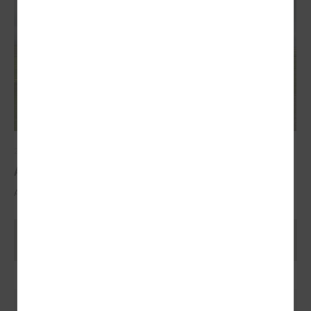
2025. gada 29. oktobris
ALTUM atbalsts mājokļa iegādei reģionos
ALTUM atbalsts mājokļa iegādei reģionos
Ielādēt vecākus rakstus