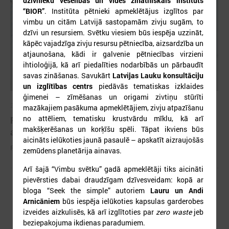
dzīvnieku veselības un vides zinātniskais institūts
“BIOR”
. Institūta pētnieki apmeklētājus izglītos par
vimbu un citām Latvijā sastopamām zivju sugām, to
dzīvi un resursiem. Svētku viesiem būs iespēja uzzināt,
kāpēc vajadzīga zivju resursu pētniecība, aizsardzība un
atjaunošana, kādi ir galvenie pētniecības virzieni
ihtioloģijā, kā arī piedalīties nodarbībās un pārbaudīt
savas zināšanas. Savukārt
Latvijas Lauku konsultāciju
un izglītības centrs
piedāvās tematiskas izklaides
ģimenei – zīmēšanas un origami zivtiņu stūrīti
2026. gada 25. maijs
mazākajiem pasākuma apmeklētājiem, zivju atpazīšanu
no attēliem, tematisku krustvārdu mīklu, kā arī
Pieejamas rīcības vadlīnijas institūcijām šūnu
makšķerēšanas un korķīšu spēli. Tāpat ikviens būs
apraides gadījumā
aicināts ielūkoties jaunā pasaulē – apskatīt aizraujošās
Pieejamas rīcības vadlīnijas institūcijām šūnu apraides gadījumā
zemūdens planetārija ainavas.
Arī šajā “Vimbu svētku” gadā apmeklētāji tiks aicināti
pievērsties dabai draudzīgam dzīvesveidam: kopā ar
bloga “Seek the simple” autoriem
Lauru un Andi
Arnicāniem
būs iespēja ielūkoties kapsulas garderobes
izveides aizkulisēs, kā arī izglītoties par
zero waste
jeb
beziepakojuma ikdienas paradumiem.