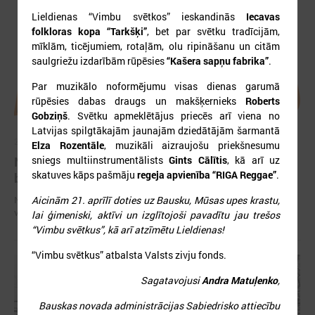
Lieldienas “Vimbu svētkos” ieskandinās
Iecavas
folkloras kopa “Tarkšķi”
, bet par svētku tradīcijām,
mīklām, ticējumiem, rotaļām, olu ripināšanu un citām
saulgriežu izdarībām rūpēsies
“Kašera sapņu fabrika”
.
Par muzikālo noformējumu visas dienas garumā
rūpēsies dabas draugs un makšķernieks
Roberts
Gobziņš
. Svētku apmeklētājus priecēs arī viena no
Latvijas spilgtākajām jaunajām dziedātājām šarmantā
2026. gada 28. aprīlis
Elza Rozentāle
, muzikāli aizraujošu priekšnesumu
Notiks Kraukļa piemiņas basketbola turnīrs
sniegs multiinstrumentālists
Gints Cālītis
, kā arī uz
skatuves kāps pašmāju
regeja apvienība “RIGA Reggae”
.
bērniem, amatieriem un veterāniem
Notiks Kraukļa piemiņas basketbola turnīrs bērniem, amatieriem un
Aicinām 21. aprīlī doties uz Bausku, Mūsas upes krastu,
veterāniem
lai ģimeniski, aktīvi un izglītojoši pavadītu jau trešos
“Vimbu svētkus”, kā arī atzīmētu Lieldienas!
“Vimbu svētkus” atbalsta Valsts zivju fonds.
Sagatavojusi
Andra Matuļenko
,
Bauskas novada administrācijas Sabiedrisko attiecību