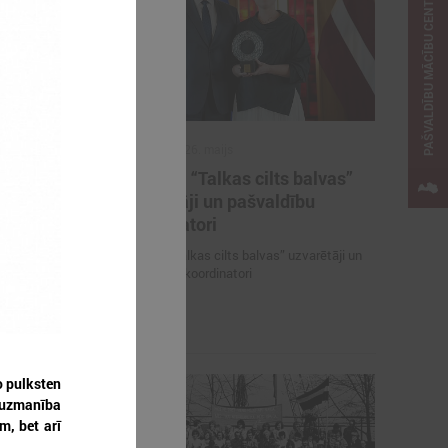
PAŠVALDĪBU MĀCĪBU CENTRS
2026. gada 26. maijs
ieteikties
Cildināti “Talkas cilts balvas”
kas ar
uzvarētāji un pašvaldību
koordinatori
es mācībām
Cildināti “Talkas cilts balvas” uzvarētāji un
pašvaldību koordinatori
o pulksten
ā uzmanība
m, bet arī