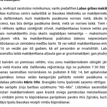
ts, ievērojot saistošos noteikumus, varēs piedalīties
Labas gribas makš
skas Kultūras centrs sadarbībā ar Bauskas Mednieku un makšķernieku
u dalībniekam, kurš makšķerēs pasākuma norises vietā, dāvās 
cenci, kas būs derīga pasākuma dienā, vietā un norises laikā. Tiem
i vēlēsies spēkus izmēģināt citviet, makšķerēšanas licence netiks pie
026. gada 25. maijs
2026. gada 28. aprīlis
amais nomakšķerēto zivju skaits saglabājas nemainīgs – maksimum
Pieejamas rīcības vadlīnijas
Notiks Kraukļa piem
jāņem vērā, ka makšķerēšanai publiskos ūdeņos nepieciešam
institūcijām šūnu apraides
basketbola turnīrs b
ēžošanas un zemūdens medību karte. Tā var nebūt makšķerēšanas entu
gadījumā
amatieriem un vete
 16 un vecāki par 65 gadiem, kā arī personām ar invaliditāti. Lab
censību laikā makšķerēšana atļauta gan ar gruntsmakšķeri, gan pludi
ieejamas rīcības vadlīnijas institūcijām
Notiks Kraukļa piemiņas bask
šūnu apraides gadījumā
bērniem, amatieriem un vete
z balvām un piemiņas veltēm, visu zonu makšķerniekiem obligāti jār
vietā Krasta ielā. Dalībnieku reģistrācija ilgs no pulksten 7:30 līdz
anas sacensības norisināsies no pulksten 8 līdz 14, bet apbalvoša
ojamākos lomus sešās kategorijās palīdzēs noteikt pasākuma v
 dabas pētnieks
Māris Olte
. Brangāko lomu īpašnieki saņems vērtīgas
, ko sarūpēs zivju barības uzņēmums “NG‒Mix”. Līdztekus sacensībā
istari makšķerniekiem upes krastā sniegs pamācošas meistarklases
vimbām pirms to kūpināšanas parūpēsies pavārs Atis Zgirskis, kurš
ādājis īpašu Bauskas recepti vimbu kūpināšanai.