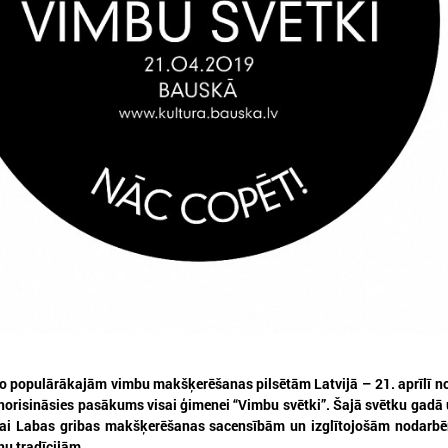
026. gada 12. jūnijs
2026. gada 03. jūnijs
Publicēta konferences “Tautas
Aicina pašvaldības p
sapulcei – 36” rezolūcija par
mācībām "Drošība sā
vietējās pārstāvniecības
Tevi!"
stiprināšanu Latvijā
Aicina pašvaldības pieteikti
"Drošība sākas ar Tevi!"
ublicēta konferences “Tautas sapulcei –
6” rezolūcija par vietējās pārstāvniecības
tiprināšanu Latvijā
o populārākajām vimbu makšķerēšanas pilsētām Latvijā – 21. aprīlī n
i norisināsies pasākums visai ģimenei “Vimbu svētki”. Šajā svētku gad
tikai Labas gribas makšķerēšanas sacensībām un izglītojošām nodarbē
nu tradīcijām.