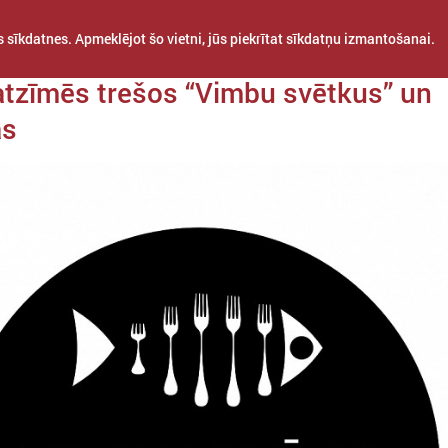
 sīkdatnes. Apmeklējot šo vietni, jūs piekrītat sīkdatņu izmantošanai.
 15. aprīlis
tzīmēs trešos “Vimbu svētkus” un
as
STARPTAUTISKĀ
PROJEKTI
APVIENĪBAS
SADARBĪBA