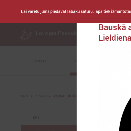
Lai varētu jums piedāvāt labāku saturu, lapā tiek izmantotas
Publicēts: 2019. gada
Bauskā a
Latvijas Pašvaldību savienība
Lieldien
PAR LPS
ZIŅAS
KOMITEJAS
LPS
ZIŅAS
PAŠVALDĪBĀS
LPS