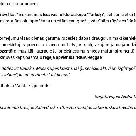
kdienas paradumiem.
u svētkos” ieskandinās
Iecavas folkloras kopa “Tarkšķi”
, bet par svētku 
S
PROJEKTI
m, rotaļām, olu ripināšanu un citām saulgriežu izdarībām rūpēsies
“Kaš
ekonomikas komiteja
Aktīvie projekti
 kultūras komiteja
Īstenotie projekti
formējumu visas dienas garumā rūpēsies dabas draugs un makšķernie
 sociālo jautājumu komiteja
 apmeklētājus priecēs arī viena no Latvijas spilgtākajām jaunajām d
APVIENĪBAS
ttīstības un sadarbības komiteja
ozentāle
, muzikāli aizraujošu priekšnesumu sniegs multiinstrumentā
Reģionālo attīstības centru un novadu 
ības komiteja
z skatuves kāps pašmāju
regeja apvienība “RIGA Reggae”
.
Biedrība "Rīgas metropole"
jumu apakškomiteja
 doties uz Bausku, Mūsas upes krastu, lai ģimeniski, aktīvi un izglītojoš
Piekrastes pašvaldību apvienība
 jautājumu apakškomiteja
svētkus”, kā arī atzīmētu Lieldienas!
Pašvaldību izpilddirektoru asociācija
tājumu apakškomiteja
tbalsta Valsts zivju fonds.
Pašvaldību IKT Asociācija
Bāriņtiesu darbinieku asociācija
TISKĀ SADARBĪBA
Sagatavojusi
Andra 
a Briselē
Sociālo aprūpes institūciju apvienība
 administrācijas Sabiedrisko attiecību nodaļas sabiedrisko attiecību s
onu Komiteja
Sociālo dienestu vadītāju apvienība
n reģionālo pašvaldību kongress