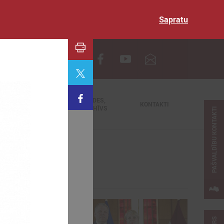
Sapratu
EN
TIEŠRAIDES,
NODERĪGI
KONTAKTI
VIDEOARHĪVS
PAŠVALDĪBU KONTAKTI