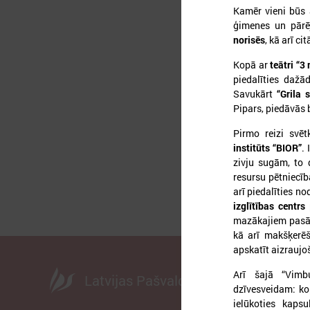
Kamēr vieni būs 
ģimenes un pārē
norisēs
, kā arī ci
2
Kopā ar
teātri “3
piedalīties dažā
Savukārt
“Grila 
Pipars, piedāvās 
A
d
Pirmo reizi svēt
institūts “BIOR”
.
zivju sugām, to 
resursu pētniecība
arī piedalīties n
izglītības centrs
p
mazākajiem pasāk
kā arī makšķerēš
apskatīt aizraujo
Arī šajā “Vimb
Latvijas Pašvaldību savienība
dzīvesveidam: ko
ielūkoties kaps