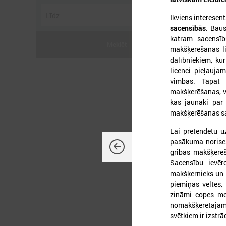
Ikviens interesen
sacensībās
. Bau
katram sacensīb
Meklēt
makšķerēšanas li
dalībniekiem, kur
2
licenci pieļauj
vimbas. Tāpat 
makšķerēšanas, v
kas jaunāki par
makšķerēšanas sa
P
Lai pretendētu u
pasākuma norises 
gribas makšķerēš
Sacensību ievēr
makšķernieks un
piemiņas veltes
zināmi copes me
nomakšķerētajām 
svētkiem ir izstr