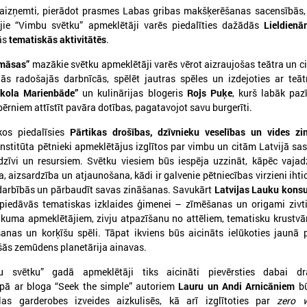
aizņemti, pierādot prasmes Labas gribas makšķerēšanas sacensībās, 
jie “Vimbu svētku” apmeklētāji varēs piedalīties dažādās
Lieldienā
tās
tematiskās aktivitātēs
.
026. gada 30. marts
2025. gada 12. novembris
Apbalvoti konkursa „Gada balva
Godināti Latvijas izc
 māsas”
mazākie svētku apmeklētāji varēs vērot aizraujošas teātra un ci
sociālajā darbā 2025”
pedagogi - pasniegt
dās radošajās darbnīcās, spēlēt jautras spēles un izdejoties ar teāt
uzvarētāji
"Latvijas Gada skolo
skola Marienbāde”
un kulinārijas blogeris
Rojs Puķe
, kurš labāk paz
bērniem attīstīt pavāra dotības, pagatavojot savu burgerīti.
pbalvoti konkursa „Gada balva sociālajā
Godināti Latvijas izcilākie pe
arbā 2025” uzvarētāji
pasniegtas balvas "Latvijas 
kos piedalīsies
Pārtikas drošības, dzīvnieku veselības un vides zin
2025"
 Institūta pētnieki apmeklētājus izglītos par vimbu un citām Latvijā 
dzīvi un resursiem. Svētku viesiem būs iespēja uzzināt, kāpēc vajad
, aizsardzība un atjaunošana, kādi ir galvenie pētniecības virzieni ihtio
Ielādēt vecākus 
odarbībās un pārbaudīt savas zināšanas. Savukārt
Latvijas Lauku konsu
iedāvās tematiskas izklaides ģimenei – zīmēšanas un origami zivtiņ
uma apmeklētājiem, zivju atpazīšanu no attēliem, tematisku krustvā
anas un korķīšu spēli. Tāpat ikviens būs aicināts ielūkoties jaunā
šās zemūdens planetārija ainavas.
u svētku” gadā apmeklētāji tiks aicināti pievērsties dabai d
pā ar bloga “Seek the simple” autoriem
Lauru un Andi Arnicāniem
bū
ulas garderobes izveides aizkulisēs, kā arī izglītoties par
zero 