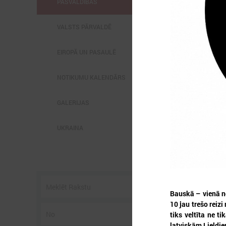
PAŠVALDĪBĀS
VALSTS PĀRVALDĒ
EIROPĀ UN PASAULĒ
2
NOTIKUMU KALENDĀRS
GALERIJAS
UKRAINA
P
3
s
Bauskā – vienā n
10 jau trešo reiz
tiks veltīta ne 
latviskām Lieldie