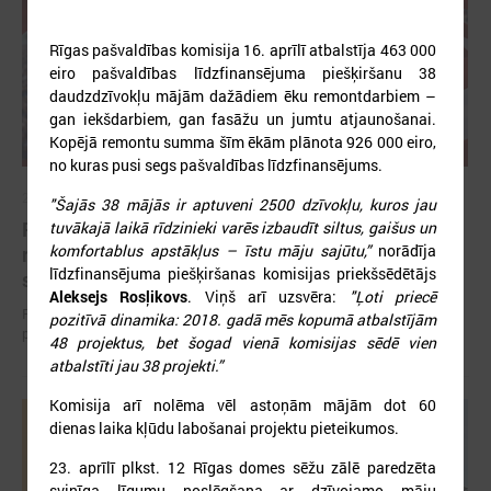
Rīgas pašvaldības komisija 16. aprīlī atbalstīja 463 000
eiro pašvaldības līdzfinansējuma piešķiršanu 38
daudzdzīvokļu mājām dažādiem ēku remontdarbiem –
gan iekšdarbiem, gan fasāžu un jumtu atjaunošanai.
Kopējā remontu summa šīm ēkām plānota 926 000 eiro,
no kuras pusi segs pašvaldības līdzfinansējums.
2026. gada 12. jūnijs
"Šajās 38 mājās ir aptuveni 2500 dzīvokļu, kuros jau
Publicēta konferences “Tautas sapulcei – 36”
tuvākajā laikā rīdzinieki varēs izbaudīt siltus, gaišus un
komfortablus apstākļus – īstu māju sajūtu,”
norādīja
rezolūcija par vietējās pārstāvniecības
līdzfinansējuma piešķiršanas komisijas priekšsēdētājs
stiprināšanu Latvijā
Aleksejs Rosļikovs
. Viņš arī uzsvēra:
"Ļoti priecē
Publicēta konferences “Tautas sapulcei – 36” rezolūcija par vietējās
pozitīvā dinamika: 2018. gadā mēs kopumā atbalstījām
pārstāvniecības stiprināšanu Latvijā
48 projektus, bet šogad vienā komisijas sēdē vien
atbalstīti jau 38 projekti.”
Komisija arī nolēma vēl astoņām mājām dot 60
dienas laika kļūdu labošanai projektu pieteikumos.
23. aprīlī plkst. 12 Rīgas domes sēžu zālē paredzēta
svinīga līgumu noslēgšana ar dzīvojamo māju