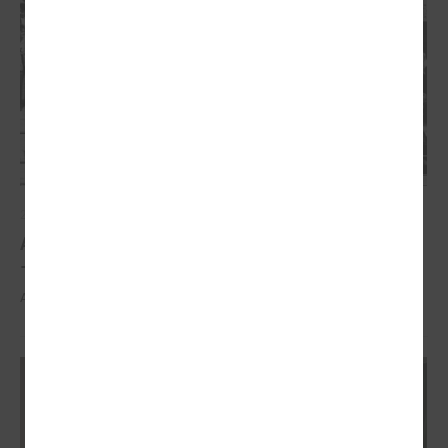
2026. gada 21. aprīlis
Aizvadīta 5. jubilejas konference “Tautas sapulcei
– 36”
Aizvadīta 5. jubilejas konference “Tautas sapulcei – 36”