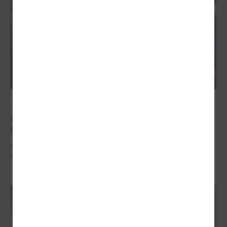
2025. gada 12. novembris
Godināti Latvijas izcilākie pedagogi - pasniegtas
balvas "Latvijas Gada skolotājs 2025"
Godināti Latvijas izcilākie pedagogi - pasniegtas balvas "Latvijas Gada
skolotājs 2025"