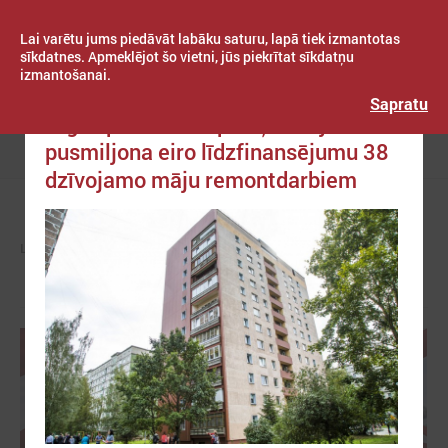
Lai varētu jums piedāvāt labāku saturu, lapā tiek izmantotas
sīkdatnes. Apmeklējot šo vietni, jūs piekrītat sīkdatņu
izmantošanai.
Publicēts: 2019. gada 16. aprīlis
Latvijas Pašvaldību savienība
Sapratu
Rīgas pašvaldība piešķirs teju
pusmiljona eiro līdzfinansējumu 38
Izvēlne
dzīvojamo māju remontdarbiem
LPS
ZIŅAS
PAŠVALDĪBĀS