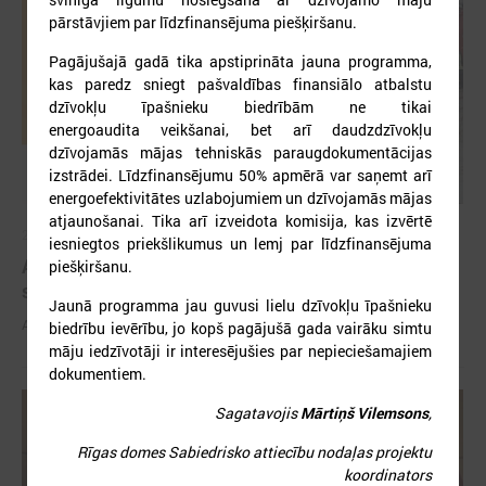
pārstāvjiem par līdzfinansējuma piešķiršanu.
Pagājušajā gadā tika apstiprināta jauna programma,
kas paredz sniegt pašvaldības finansiālo atbalstu
dzīvokļu īpašnieku biedrībām ne tikai
energoaudita veikšanai, bet arī daudzdzīvokļu
dzīvojamās mājas tehniskās paraugdokumentācijas
izstrādei. Līdzfinansējumu 50% apmērā var saņemt arī
energoefektivitātes uzlabojumiem un dzīvojamās mājas
atjaunošanai. Tika arī izveidota komisija, kas izvērtē
2026. gada 03. jūnijs
iesniegtos priekšlikumus un lemj par līdzfinansējuma
Aicina pašvaldības pieteikties mācībām "Drošība
piešķiršanu.
sākas ar Tevi!"
Jaunā programma jau guvusi lielu dzīvokļu īpašnieku
Aicina pašvaldības pieteikties mācībām "Drošība sākas ar Tevi!"
biedrību ievērību, jo kopš pagājušā gada vairāku simtu
māju iedzīvotāji ir interesējušies par nepieciešamajiem
dokumentiem.
Sagatavojis
Mārtiņš Vilemsons
,
Rīgas domes Sabiedrisko attiecību nodaļas projektu
koordinators