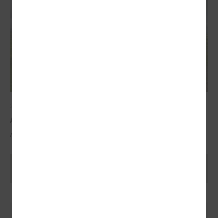
2025. gada 29. oktobris
ALTUM atbalsts mājokļa iegādei reģionos
ALTUM atbalsts mājokļa iegādei reģionos
Ielādēt vecākus rakstus