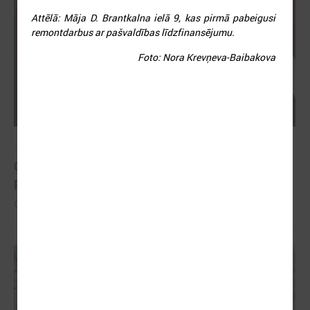
Attēlā: Māja D. Brantkalna ielā 9, kas pirmā pabeigusi
remontdarbus ar pašvaldības līdzfinansējumu.
Foto: Nora Krevņeva-Baibakova
2026. gada 26. maijs
Cildināti “Talkas cilts balvas” uzvarētāji un
pašvaldību koordinatori
Cildināti “Talkas cilts balvas” uzvarētāji un pašvaldību koordinatori