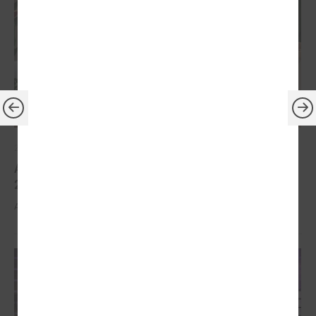
2026. gada 30. marts
Apbalvoti konkursa „Gada balva sociālajā darbā
2025” uzvarētāji
Apbalvoti konkursa „Gada balva sociālajā darbā 2025” uzvarētāji