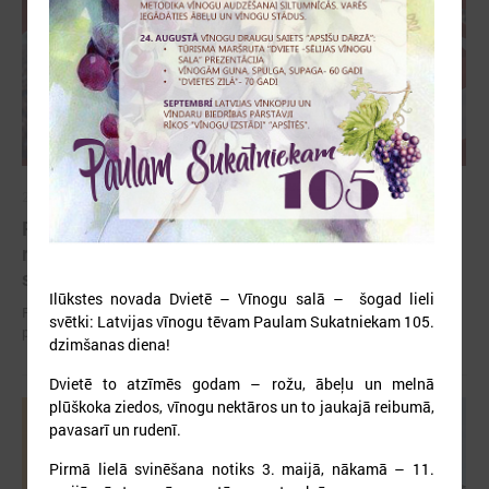
2026. gada 12. jūnijs
Publicēta konferences “Tautas sapulcei – 36”
rezolūcija par vietējās pārstāvniecības
stiprināšanu Latvijā
Ilūkstes novada Dvietē – Vīnogu salā – šogad lieli
Publicēta konferences “Tautas sapulcei – 36” rezolūcija par vietējās
svētki: Latvijas vīnogu tēvam Paulam Sukatniekam 105.
pārstāvniecības stiprināšanu Latvijā
dzimšanas diena!
Dvietē to atzīmēs godam – rožu, ābeļu un melnā
plūškoka ziedos, vīnogu nektāros un to jaukajā reibumā,
pavasarī un rudenī.
Pirmā lielā svinēšana notiks 3. maijā, nākamā – 11.