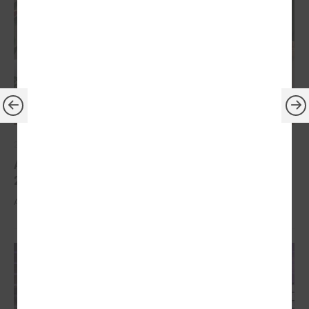
2026. gada 30. marts
Apbalvoti konkursa „Gada balva sociālajā darbā
2025” uzvarētāji
Apbalvoti konkursa „Gada balva sociālajā darbā 2025” uzvarētāji