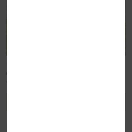
2025. gada 29. oktobris
ALTUM atbalsts mājokļa iegādei reģionos
ALTUM atbalsts mājokļa iegādei reģionos
Ielādēt vecākus rakstus