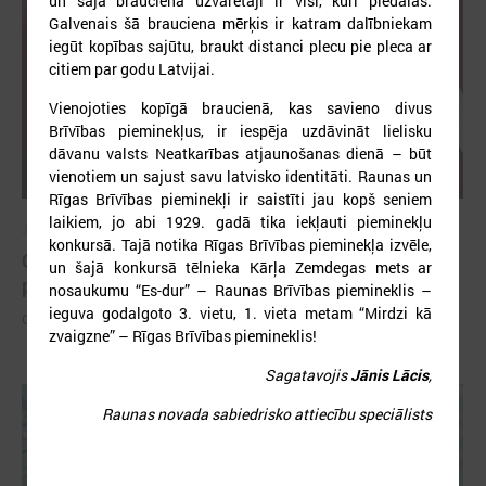
un šajā braucienā uzvarētāji ir visi, kuri piedalās.
Galvenais šā brauciena mērķis ir katram dalībniekam
iegūt kopības sajūtu, braukt distanci plecu pie pleca ar
citiem par godu Latvijai.
Vienojoties kopīgā braucienā, kas savieno divus
Brīvības pieminekļus, ir iespēja uzdāvināt lielisku
dāvanu valsts Neatkarības atjaunošanas dienā – būt
vienotiem un sajust savu latvisko identitāti. Raunas un
Rīgas Brīvības pieminekļi ir saistīti jau kopš seniem
laikiem, jo abi 1929. gadā tika iekļauti pieminekļu
2026. gada 26. maijs
konkursā. Tajā notika Rīgas Brīvības pieminekļa izvēle,
Cildināti “Talkas cilts balvas” uzvarētāji un
un šajā konkursā tēlnieka Kārļa Zemdegas mets ar
pašvaldību koordinatori
nosaukumu “Es-dur” – Raunas Brīvības piemineklis –
ieguva godalgoto 3. vietu, 1. vieta metam “Mirdzi kā
Cildināti “Talkas cilts balvas” uzvarētāji un pašvaldību koordinatori
zvaigzne” – Rīgas Brīvības piemineklis!
Sagatavojis
Jānis Lācis
,
Raunas novada sabiedrisko attiecību speciālists