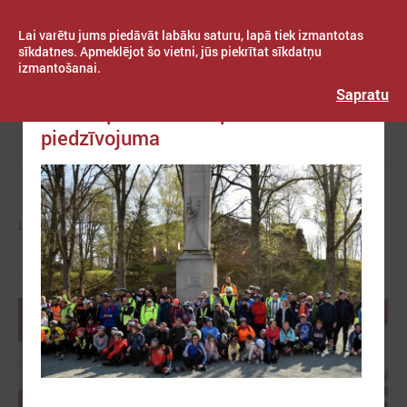
Lai varētu jums piedāvāt labāku saturu, lapā tiek izmantotas
sīkdatnes. Apmeklējot šo vietni, jūs piekrītat sīkdatņu
izmantošanai.
Publicēts: 2019. gada 15. aprīlis
Latvijas Pašvaldību savienība
Sapratu
Trešā epizode no Kopības
piedzīvojuma
Izvēlne
LPS
ZIŅAS
PAŠVALDĪBĀS