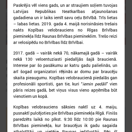
Paskrējis vēl viens gads, un ar straujiem soļiem tuvojas
Latvijas Republikas Neatkarības atjaunošanas
gadadiena un ir laiks iemīt savu ceļu Brīvībā. Trīs lietas
– labas lietas. 2019. gada 4. maijā norisināsies trešais
nakts Kopības velobrauciens no Rīgas Brīvības
pieminekļa līdz Raunas Brīvības piemineklim. Trešo reizi
ar velosipēdu no Brīvības līdz Brīvībai.
2017. gadā – vairāk nekā 70, nākamajā gadā – vairāk
2026. gada 12. jūnijs
nekā 130 veloentuziasti piedalījās šajā braucienā.
Publicēta konferences “Tautas sapulcei – 36”
Interese par šo pasākumu ar katru gadu palielinās, un
rezolūcija par vietējās pārstāvniecības
arī šogad organizatori rēķinās ar domu par braucēju
stiprināšanu Latvijā
skaita pieaugumu. Kopības velobraucienā piedalās gan
profesionāli sportisti, gan tie, kuri “
iemin pedāli
” vien
Publicēta konferences “Tautas sapulcei – 36” rezolūcija par vietējās
pārstāvniecības stiprināšanu Latvijā
pāris reizes gadā, bet viņus visus vieno apņēmība būt
vienotiem un kopā.
Kopības velobrauciens sāksies naktī uz 4. maiju,
pusnaktī pulcējoties pie Brīvības pieminekļa Rīgā. Finišs
paredzēts laikā no plkst. 9:30 līdz 10:00 pie Raunas
Brīvības pieminekļa, kur braucējus ik gadu sagaida
atbalstītāji un vietējie Raunas iedzīvotāji. Pēc šī