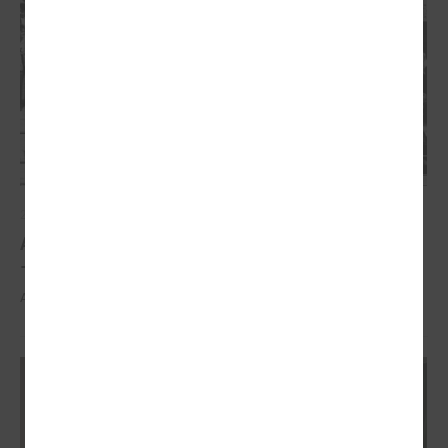
2026. gada 21. aprīlis
Aizvadīta 5. jubilejas konference “Tautas sapulcei
– 36”
Aizvadīta 5. jubilejas konference “Tautas sapulcei – 36”