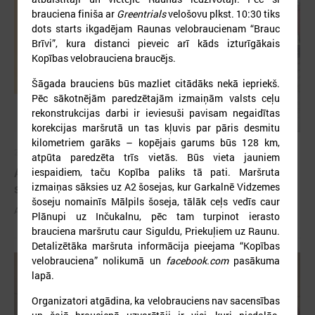
brauciena finiša ar
Greentrials
velošovu plkst. 10:30 tiks
dots starts ikgadējam Raunas velobraucienam “Brauc
Brīvi”, kura distanci pieveic arī kāds izturīgākais
Kopības velobrauciena braucējs.
Šāgada brauciens būs mazliet citādāks nekā iepriekš.
Pēc sākotnējām paredzētajām izmaiņām valsts ceļu
rekonstrukcijas darbi ir ieviesuši pavisam negaidītas
korekcijas maršrutā un tas kļuvis par pāris desmitu
kilometriem garāks – kopējais garums būs 128 km,
2026. gada 03. jūnijs
atpūta paredzēta trīs vietās. Būs vieta jauniem
Aicina pašvaldības pieteikties mācībām "Drošība
iespaidiem, taču Kopība paliks tā pati. Maršruta
sākas ar Tevi!"
izmaiņas sāksies uz A2 šosejas, kur Garkalnē Vidzemes
šoseju nomainīs Mālpils šoseja, tālāk ceļs vedīs caur
Aicina pašvaldības pieteikties mācībām "Drošība sākas ar Tevi!"
Plānupi uz Inčukalnu, pēc tam turpinot ierasto
brauciena maršrutu caur Siguldu, Priekuļiem uz Raunu.
Detalizētāka maršruta informācija pieejama “Kopības
velobrauciena” nolikumā un
facebook.com
pasākuma
lapā.
Organizatori atgādina, ka velobrauciens nav sacensības