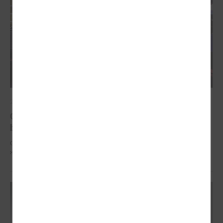
2025. gada 12. novembris
Godināti Latvijas izcilākie pedagogi - pasniegtas
balvas "Latvijas Gada skolotājs 2025"
Godināti Latvijas izcilākie pedagogi - pasniegtas balvas "Latvijas Gada
skolotājs 2025"