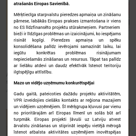
atrašanās Eiropas Savienībā.
Mērķtiecīga starpvalstu pieredzes apmaiņa un zināšanu
pārnese, labākās Eiropas prakses izmantošana ir viens
no ES līdzfinansēto projektu stūrakmeņiem. Partneriem
bieži ir līdzīgas problēmas un izaicinājumi, ko iespējams
risināt kopīgi. Pieredzes apmaiņa un spēku
konsolidēšana palīdz ievērojami samazināt laiku, lai
iegūtu konkrētas problēmas risinājumam
nepieciešamās zināšanas un resursus. Tāpat tas palīdz
ar lielāku atdevi un daudz efektīvāk īstenot teritoriju
2026. gada 03. jūnijs
ilgtspējīgu attīstību.
Aicina pašvaldības pieteikties mācībām "Drošība
sākas ar Tevi!"
Mazo un vidējo uzņēmumu konkurētspējai
Aicina pašvaldības pieteikties mācībām "Drošība sākas ar Tevi!"
Gadu gaitā, pateicoties dažādu projektu aktivitātēm,
VPR izveidojies ciešāks kontakts ar reģiona mazajiem
un vidējiem uzņēmējiem. Šī mērķgrupa kļuvusi par vienu
no prioritārajām arī Eiropas līmenī un solās būt arī
turpmāk. Eiropas projekti ļāvuši uz Latviju atvest
ārvalstu zināšanas un stiprināt iespēju vietējā mērogā
īstenot atbalsta aktivitātes uzņēmējiem inovētspējas