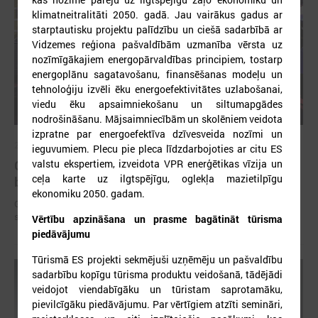
klimatneitralitāti 2050. gadā. Jau vairākus gadus ar
starptautisku projektu palīdzību un ciešā sadarbībā ar
Vidzemes reģiona pašvaldībām uzmanība vērsta uz
nozīmīgākajiem energopārvaldības principiem, tostarp
energoplānu sagatavošanu, finansēšanas modeļu un
tehnoloģiju izvēli ēku energoefektivitātes uzlabošanai,
viedu ēku apsaimniekošanu un siltumapgādes
nodrošināšanu. Mājsaimniecībām un skolēniem veidota
izpratne par energoefektīva dzīvesveida nozīmi un
2025. gada 12. novembris
ieguvumiem. Plecu pie pleca līdzdarbojoties ar citu ES
Godināti Latvijas izcilākie pedagogi - pasniegtas
valstu ekspertiem, izveidota VPR enerģētikas vīzija un
ceļa karte uz ilgtspējīgu, oglekļa mazietilpīgu
balvas "Latvijas Gada skolotājs 2025"
ekonomiku 2050. gadam.
Godināti Latvijas izcilākie pedagogi - pasniegtas balvas "Latvijas Gada
skolotājs 2025"
Vērtību apzināšana un prasme bagātināt tūrisma
piedāvājumu
Tūrismā ES projekti sekmējuši uzņēmēju un pašvaldību
sadarbību kopīgu tūrisma produktu veidošanā, tādējādi
veidojot viendabīgāku un tūristam saprotamāku,
pievilcīgāku piedāvājumu. Par vērtīgiem atzīti semināri,