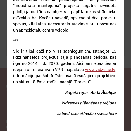
“Industriālā mantojuma” projektā Līgatnē izveidots
pilnīgi jauns tūrisma objekts – papīrfabrikas strādnieku
dzīvoklis, bet Kocēnu novadā, apvienojot divu projektu
spēkus, Zilākalna ūdenstornis atdzimis Kultūrvēstures
un apmeklētāju centra veidolā.
***
Meklēt
Šie ir tikai daži no VPR sasniegumiem, īstenojot ES
līdzfinansētos projektus šajā plānošanas periodā, kas
ilga no 2014. līdz 2020. gadam. Aicinām iepazīties ar
idejām un iniciatīvām VPR mājaslapā
www.vidzeme.lv
;
informāciju par šobrīd īstenošanā esošajiem projektiem
un aktualitātēm atradīsit sadaļā “Projekti”.
Latvijas Pašvaldību savienība
Sagatavojusi
Anita Āboliņa
,
Vidzemes plānošanas reģiona
sabiedrisko attiecību speciāliste
PAR LPS
Biedrība