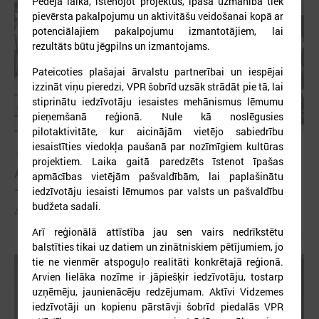
Pēdējā laikā, īstenojot projektus, īpaša uzmanība tiek
pievērsta pakalpojumu un aktivitāšu veidošanai kopā ar
potenciālajiem pakalpojumu izmantotājiem, lai
rezultāts būtu jēgpilns un izmantojams.
Pateicoties plašajai ārvalstu partnerībai un iespējai
izzināt viņu pieredzi, VPR šobrīd uzsāk strādāt pie tā, lai
stiprinātu iedzīvotāju iesaistes mehānismus lēmumu
pieņemšanā reģionā. Nule kā noslēgusies
pilotaktivitāte, kur aicinājām vietējo sabiedrību
iesaistīties viedokļa paušanā par nozīmīgiem kultūras
2026. gada 21. aprīlis
projektiem. Laika gaitā paredzēts īstenot īpašas
Aizvadīta 5. jubilejas konference “Tautas sapulcei
apmācības vietējām pašvaldībām, lai paplašinātu
– 36”
iedzīvotāju iesaisti lēmumos par valsts un pašvaldību
budžeta sadali.
Aizvadīta 5. jubilejas konference “Tautas sapulcei – 36”
Arī reģionālā attīstība jau sen vairs nedrīkstētu
balstīties tikai uz datiem un zinātniskiem pētījumiem, jo
tie ne vienmēr atspoguļo realitāti konkrētajā reģionā.
Arvien lielāka nozīme ir jāpiešķir iedzīvotāju, tostarp
uzņēmēju, jaunienācēju redzējumam. Aktīvi Vidzemes
iedzīvotāji un kopienu pārstāvji šobrīd piedalās VPR