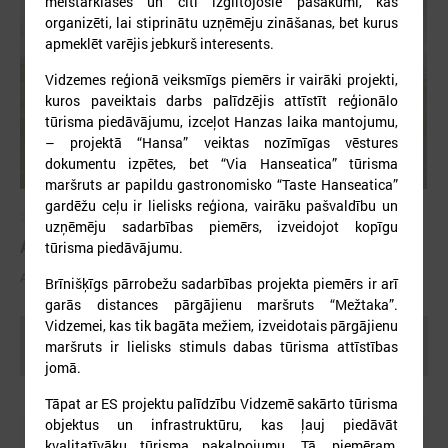
meistarklases un citi izglītojošie pasākumi, kas
organizēti, lai stiprinātu uzņēmēju zināšanas, bet kurus
apmeklēt varējis jebkurš interesents.
Vidzemes reģionā veiksmīgs piemērs ir vairāki projekti,
kuros paveiktais darbs palīdzējis attīstīt reģionālo
tūrisma piedāvājumu, izceļot Hanzas laika mantojumu,
– projektā “Hansa” veiktas nozīmīgas vēstures
dokumentu izpētes, bet “Via Hanseatica” tūrisma
maršruts ar papildu gastronomisko “Taste Hanseatica”
gardēžu ceļu ir lielisks reģiona, vairāku pašvaldību un
2025. gada 29. oktobris
uzņēmēju sadarbības piemērs, izveidojot kopīgu
ALTUM atbalsts mājokļa iegādei reģionos
tūrisma piedāvājumu.
ALTUM atbalsts mājokļa iegādei reģionos
Brīnišķīgs pārrobežu sadarbības projekta piemērs ir arī
garās distances pārgājienu maršruts “Mežtaka”.
Vidzemei, kas tik bagāta mežiem, izveidotais pārgājienu
Ielādēt vecākus rakstus
maršruts ir lielisks stimuls dabas tūrisma attīstības
jomā.
Tāpat ar ES projektu palīdzību Vidzemē sakārto tūrisma
objektus un infrastruktūru, kas ļauj piedāvāt
kvalitatīvāku tūrisma pakalpojumu. Tā, piemēram,