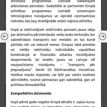
attīstības programmas izstrādē nākamajam
plānošanas periodam. Sadarbībā ar partneriem Eiropā
attīstības programmas izstrādē izmantojam
tehnoloģiskos risinājumus un iepriekš neizmantotas
metodes, kas ļauj stratēģiskāk veidot reģiona attīstību.
Kopā ar iedzīvotājiem iedzīvināta pavisam jauna ideja
par alternatīvu pārvietošanās veidu lauku teritorijās, kur
sabiedriskais transports nav rentabls un tas kursē
pārlieku reti vai nekursē nemaz. Eiropas labā pieredze
un vietējo iedzīvotāju individuālās vajadzības
2026. gada 30. marts
kombinācijā ar finansiālo atbalstu rezultējušies
Apbalvoti konkursa „Gada balva sociālajā darbā
eksperimentā, lai testētu jaunu un Latvijai vēl
2025” uzvarētāji
mazpazīstamu risinājumu – "transports pēc
pieprasījuma". Nereti ES līdzfinansētas iniciatīvas,
Apbalvoti konkursa „Gada balva sociālajā darbā 2025” uzvarētāji
testētas mazās kopienās, var kļūt par valsts nozīmes
aktivitātēm, rosinot pārmaiņas gan sabiedrībā, gan arī
politikas dienaskārtībā.
Energoefektīvs dzīvesveids
Kopš pērnā gada nogales Eiropā aktuāls ir
zaļais kurss
,
kas nozīmē pāreju uz ilgtspējīgu zaļo ekonomiku un