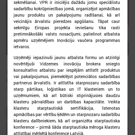
sekmēšanai. VPR ir iniciējis dažādu jomu speciālistu
sadarbību kokrūpniecības jomā, organizējot apmācības
jaunu produktu un pakalpojumu radīšanai, kā arī
veicinājis ārvalstu pieredzes apgūšanu. Tāpat caur
sekmīgu Eiropas projekta ieviešanu tika rasti
pretimnākošāki valsts nosacījumi, palielinot atbalsta
apmēru uzņēmējiem Inovāciju vaučera programmas
ietvaros.
Uzņēmēji iepazinuši jaunu atbalsta formu un atzinīgi
novērtējuši Vidzemes inovāciju brokera sniegto
2026. gada 26. maijs
konsultatīvo atbalstu par iespējām attīstīt produktus
Cildināti “Talkas cilts balvas” uzvarētāji un
vai pakalpojumus, piemeklējot potenciālos sadarbības
pašvaldību koordinatori
partnerus ārvalstīs. Ir attīstīta starpnozaru sadarbība
Cildināti “Talkas cilts balvas” uzvarētāji un pašvaldību koordinatori
starp pārtikas, loģistikas un IT klasteriem un to
uzņēmumiem, kā arī būtiski stiprinājusies daudzu
klasteru pārvaldības un darbības kapacitāte. Veikta
klasteru starptautiskā sertifikācija, īstenotas
apmācības par vērtību ķēdēm un starpnozaru sadarbību
klasteru dalībniekiem, kā arī organizēta starptautiska
konference – pirmā šāda starptautiska mēroga klasteru
attīstībai mērķētā konference Latvijā.