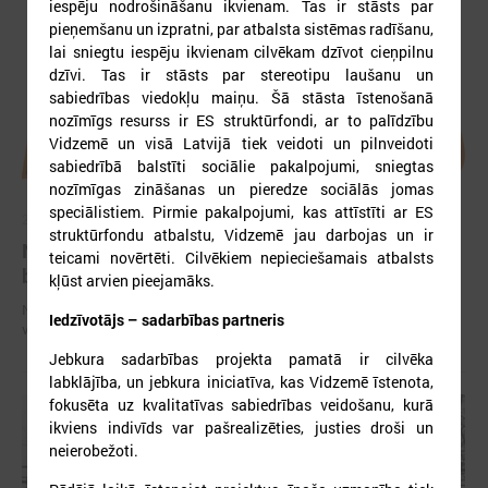
iespēju nodrošināšanu ikvienam. Tas ir stāsts par
pieņemšanu un izpratni, par atbalsta sistēmas radīšanu,
lai sniegtu iespēju ikvienam cilvēkam dzīvot cieņpilnu
dzīvi. Tas ir stāsts par stereotipu laušanu un
sabiedrības viedokļu maiņu. Šā stāsta īstenošanā
nozīmīgs resurss ir ES struktūrfondi, ar to palīdzību
Vidzemē un visā Latvijā tiek veidoti un pilnveidoti
sabiedrībā balstīti sociālie pakalpojumi, sniegtas
nozīmīgas zināšanas un pieredze sociālās jomas
speciālistiem. Pirmie pakalpojumi, kas attīstīti ar ES
2026. gada 28. aprīlis
struktūrfondu atbalstu, Vidzemē jau darbojas un ir
Notiks Kraukļa piemiņas basketbola turnīrs
teicami novērtēti. Cilvēkiem nepieciešamais atbalsts
bērniem, amatieriem un veterāniem
kļūst arvien pieejamāks.
Notiks Kraukļa piemiņas basketbola turnīrs bērniem, amatieriem un
Iedzīvotājs – sadarbības partneris
veterāniem
Jebkura sadarbības projekta pamatā ir cilvēka
labklājība, un jebkura iniciatīva, kas Vidzemē īstenota,
fokusēta uz kvalitatīvas sabiedrības veidošanu, kurā
ikviens indivīds var pašrealizēties, justies droši un
neierobežoti.