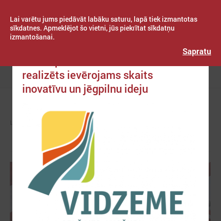
Lai varētu jums piedāvāt labāku saturu, lapā tiek izmantotas
sīkdatnes. Apmeklējot šo vietni, jūs piekrītat sīkdatņu
izmantošanai.
Publicēts: 2020. gada 14. maijs
Latvijas Pašvaldību savienība
Sapratu
Ar Eiropas fondu atbalstu Vidzemē
realizēts ievērojams skaits
Izvēlne
inovatīvu un jēgpilnu ideju
LPS
ZIŅAS
PAŠVALDĪBĀS