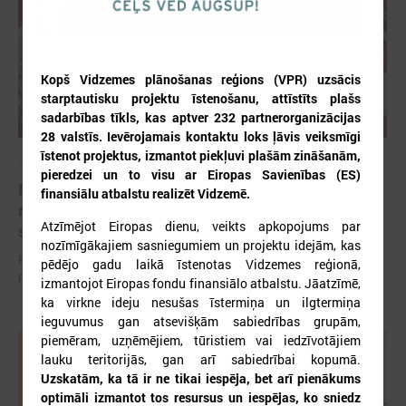
Kopš Vidzemes plānošanas reģions (VPR) uzsācis
starptautisku projektu īstenošanu, attīstīts plašs
sadarbības tīkls, kas aptver 232 partnerorganizācijas
28 valstīs. Ievērojamais kontaktu loks ļāvis veiksmīgi
īstenot projektus, izmantot piekļuvi plašām zināšanām,
2026. gada 12. jūnijs
pieredzei un to visu ar Eiropas Savienības (ES)
Publicēta konferences “Tautas sapulcei – 36”
finansiālu atbalstu realizēt Vidzemē.
rezolūcija par vietējās pārstāvniecības
Atzīmējot Eiropas dienu, veikts apkopojums par
stiprināšanu Latvijā
nozīmīgākajiem sasniegumiem un projektu idejām, kas
Publicēta konferences “Tautas sapulcei – 36” rezolūcija par vietējās
pēdējo gadu laikā īstenotas Vidzemes reģionā,
pārstāvniecības stiprināšanu Latvijā
izmantojot Eiropas fondu finansiālo atbalstu. Jāatzīmē,
ka virkne ideju nesušas īstermiņa un ilgtermiņa
ieguvumus gan atsevišķām sabiedrības grupām,
piemēram, uzņēmējiem, tūristiem vai iedzīvotājiem
lauku teritorijās, gan arī sabiedrībai kopumā.
Uzskatām, ka tā ir ne tikai iespēja, bet arī pienākums
optimāli izmantot tos resursus un iespējas, ko sniedz