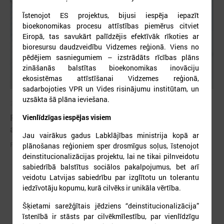
Īstenojot ES projektus, bijusi iespēja iepazīt
bioekonomikas procesu attīstības piemērus citviet
Eiropā, tas savukārt palīdzējis efektīvāk rīkoties ar
bioresursu daudzveidību Vidzemes reģionā. Viens no
pēdējiem sasniegumiem – izstrādāts rīcības plāns
zināšanās balstītas bioekonomikas inovāciju
ekosistēmas attīstīšanai Vidzemes reģionā,
sadarbojoties VPR un Vides risinājumu institūtam, un
uzsākta šā plāna ieviešana.
2026. gada 25. maijs
Pieejamas rīcības vadlīnijas institūcijām šūnu
Vienlīdzīgas iespējas visiem
apraides gadījumā
Jau vairākus gadus Labklājības ministrija kopā ar
Pieejamas rīcības vadlīnijas institūcijām šūnu apraides gadījumā
plānošanas reģioniem sper drosmīgus soļus, īstenojot
deinstitucionalizācijas projektu, lai ne tikai pilnveidotu
sabiedrībā balstītus sociālos pakalpojumus, bet arī
veidotu Latvijas sabiedrību par izglītotu un tolerantu
iedzīvotāju kopumu, kurā cilvēks ir unikāla vērtība.
Šķietami sarežģītais jēdziens “deinstitucionalizācija”
īstenībā ir stāsts par cilvēkmīlestību, par vienlīdzīgu