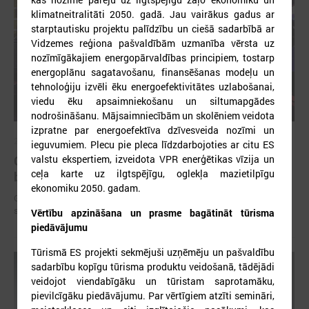
klimatneitralitāti 2050. gadā. Jau vairākus gadus ar
starptautisku projektu palīdzību un ciešā sadarbībā ar
Vidzemes reģiona pašvaldībām uzmanība vērsta uz
nozīmīgākajiem energopārvaldības principiem, tostarp
energoplānu sagatavošanu, finansēšanas modeļu un
tehnoloģiju izvēli ēku energoefektivitātes uzlabošanai,
viedu ēku apsaimniekošanu un siltumapgādes
nodrošināšanu. Mājsaimniecībām un skolēniem veidota
izpratne par energoefektīva dzīvesveida nozīmi un
2025. gada 12. novembris
ieguvumiem. Plecu pie pleca līdzdarbojoties ar citu ES
Godināti Latvijas izcilākie pedagogi - pasniegtas
valstu ekspertiem, izveidota VPR enerģētikas vīzija un
ceļa karte uz ilgtspējīgu, oglekļa mazietilpīgu
balvas "Latvijas Gada skolotājs 2025"
ekonomiku 2050. gadam.
Godināti Latvijas izcilākie pedagogi - pasniegtas balvas "Latvijas Gada
skolotājs 2025"
Vērtību apzināšana un prasme bagātināt tūrisma
piedāvājumu
Tūrismā ES projekti sekmējuši uzņēmēju un pašvaldību
sadarbību kopīgu tūrisma produktu veidošanā, tādējādi
veidojot viendabīgāku un tūristam saprotamāku,
pievilcīgāku piedāvājumu. Par vērtīgiem atzīti semināri,