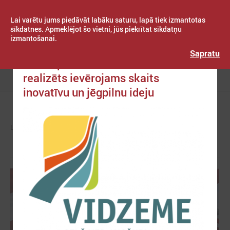
Lai varētu jums piedāvāt labāku saturu, lapā tiek izmantotas
sīkdatnes. Apmeklējot šo vietni, jūs piekrītat sīkdatņu
izmantošanai.
Publicēts: 2020. gada 14. maijs
Latvijas Pašvaldību savienība
Sapratu
Ar Eiropas fondu atbalstu Vidzemē
realizēts ievērojams skaits
Izvēlne
inovatīvu un jēgpilnu ideju
LPS
ZIŅAS
PAŠVALDĪBĀS