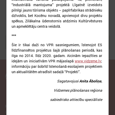
“Industriālā mantojuma” projektā Līgatnē izveidots
pilnīgi jauns tūrisma objekts – papīrfabrikas strādnieku
dzīvoklis, bet Kocēnu novadā, apvienojot divu projektu
spēkus, Zilākalna ūdenstornis atdzimis Kultūrvēstures
un apmeklētāju centra veidolā.
***
Meklēt
Šie ir tikai daži no VPR sasniegumiem, īstenojot ES
līdzfinansētos projektus šajā plānošanas periodā, kas
ilga no 2014. līdz 2020. gadam. Aicinām iepazīties ar
idejām un iniciatīvām VPR mājaslapā
www.vidzeme.lv
;
informāciju par šobrīd īstenošanā esošajiem projektiem
un aktualitātēm atradīsit sadaļā “Projekti”.
Latvijas Pašvaldību savienība
Sagatavojusi
Anita Āboliņa
,
Vidzemes plānošanas reģiona
sabiedrisko attiecību speciāliste
PAR LPS
Biedrība