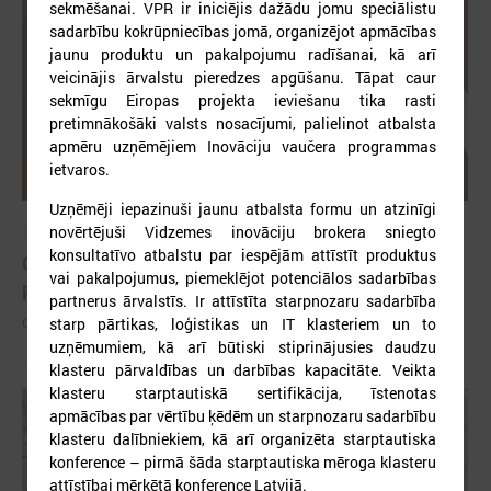
sekmēšanai. VPR ir iniciējis dažādu jomu speciālistu
sadarbību kokrūpniecības jomā, organizējot apmācības
jaunu produktu un pakalpojumu radīšanai, kā arī
veicinājis ārvalstu pieredzes apgūšanu. Tāpat caur
sekmīgu Eiropas projekta ieviešanu tika rasti
pretimnākošāki valsts nosacījumi, palielinot atbalsta
apmēru uzņēmējiem Inovāciju vaučera programmas
ietvaros.
Uzņēmēji iepazinuši jaunu atbalsta formu un atzinīgi
novērtējuši Vidzemes inovāciju brokera sniegto
2026. gada 26. maijs
konsultatīvo atbalstu par iespējām attīstīt produktus
Cildināti “Talkas cilts balvas” uzvarētāji un
vai pakalpojumus, piemeklējot potenciālos sadarbības
pašvaldību koordinatori
partnerus ārvalstīs. Ir attīstīta starpnozaru sadarbība
Cildināti “Talkas cilts balvas” uzvarētāji un pašvaldību koordinatori
starp pārtikas, loģistikas un IT klasteriem un to
uzņēmumiem, kā arī būtiski stiprinājusies daudzu
klasteru pārvaldības un darbības kapacitāte. Veikta
klasteru starptautiskā sertifikācija, īstenotas
apmācības par vērtību ķēdēm un starpnozaru sadarbību
klasteru dalībniekiem, kā arī organizēta starptautiska
konference – pirmā šāda starptautiska mēroga klasteru
attīstībai mērķētā konference Latvijā.