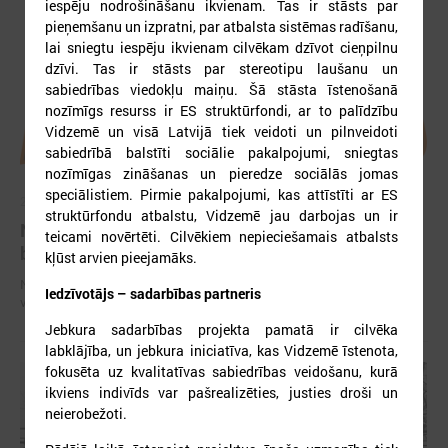
iespēju nodrošināšanu ikvienam. Tas ir stāsts par
pieņemšanu un izpratni, par atbalsta sistēmas radīšanu,
lai sniegtu iespēju ikvienam cilvēkam dzīvot cieņpilnu
dzīvi. Tas ir stāsts par stereotipu laušanu un
sabiedrības viedokļu maiņu. Šā stāsta īstenošanā
nozīmīgs resurss ir ES struktūrfondi, ar to palīdzību
Vidzemē un visā Latvijā tiek veidoti un pilnveidoti
sabiedrībā balstīti sociālie pakalpojumi, sniegtas
nozīmīgas zināšanas un pieredze sociālās jomas
speciālistiem. Pirmie pakalpojumi, kas attīstīti ar ES
2026. gada 28. aprīlis
struktūrfondu atbalstu, Vidzemē jau darbojas un ir
Notiks Kraukļa piemiņas basketbola turnīrs
teicami novērtēti. Cilvēkiem nepieciešamais atbalsts
bērniem, amatieriem un veterāniem
kļūst arvien pieejamāks.
Notiks Kraukļa piemiņas basketbola turnīrs bērniem, amatieriem un
Iedzīvotājs – sadarbības partneris
veterāniem
Jebkura sadarbības projekta pamatā ir cilvēka
labklājība, un jebkura iniciatīva, kas Vidzemē īstenota,
fokusēta uz kvalitatīvas sabiedrības veidošanu, kurā
ikviens indivīds var pašrealizēties, justies droši un
neierobežoti.