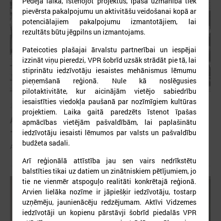
Pēdējā laikā, īstenojot projektus, īpaša uzmanība tiek
pievērsta pakalpojumu un aktivitāšu veidošanai kopā ar
potenciālajiem pakalpojumu izmantotājiem, lai
rezultāts būtu jēgpilns un izmantojams.
Pateicoties plašajai ārvalstu partnerībai un iespējai
izzināt viņu pieredzi, VPR šobrīd uzsāk strādāt pie tā, lai
stiprinātu iedzīvotāju iesaistes mehānismus lēmumu
pieņemšanā reģionā. Nule kā noslēgusies
pilotaktivitāte, kur aicinājām vietējo sabiedrību
iesaistīties viedokļa paušanā par nozīmīgiem kultūras
2026. gada 21. aprīlis
projektiem. Laika gaitā paredzēts īstenot īpašas
Aizvadīta 5. jubilejas konference “Tautas sapulcei
apmācības vietējām pašvaldībām, lai paplašinātu
– 36”
iedzīvotāju iesaisti lēmumos par valsts un pašvaldību
budžeta sadali.
Aizvadīta 5. jubilejas konference “Tautas sapulcei – 36”
Arī reģionālā attīstība jau sen vairs nedrīkstētu
balstīties tikai uz datiem un zinātniskiem pētījumiem, jo
tie ne vienmēr atspoguļo realitāti konkrētajā reģionā.
Arvien lielāka nozīme ir jāpiešķir iedzīvotāju, tostarp
uzņēmēju, jaunienācēju redzējumam. Aktīvi Vidzemes
iedzīvotāji un kopienu pārstāvji šobrīd piedalās VPR