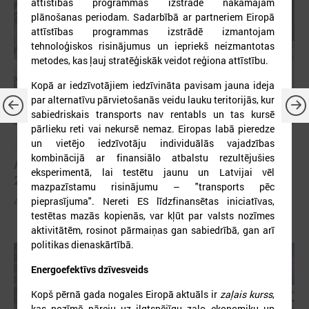
attīstības programmas izstrādē nākamajam
plānošanas periodam. Sadarbībā ar partneriem Eiropā
attīstības programmas izstrādē izmantojam
tehnoloģiskos risinājumus un iepriekš neizmantotas
metodes, kas ļauj stratēģiskāk veidot reģiona attīstību.
Kopā ar iedzīvotājiem iedzīvināta pavisam jauna ideja
par alternatīvu pārvietošanās veidu lauku teritorijās, kur
sabiedriskais transports nav rentabls un tas kursē
pārlieku reti vai nekursē nemaz. Eiropas labā pieredze
un vietējo iedzīvotāju individuālās vajadzības
2026. gada 30. marts
kombinācijā ar finansiālo atbalstu rezultējušies
Apbalvoti konkursa „Gada balva sociālajā darbā
eksperimentā, lai testētu jaunu un Latvijai vēl
2025” uzvarētāji
mazpazīstamu risinājumu – "transports pēc
pieprasījuma". Nereti ES līdzfinansētas iniciatīvas,
Apbalvoti konkursa „Gada balva sociālajā darbā 2025” uzvarētāji
testētas mazās kopienās, var kļūt par valsts nozīmes
aktivitātēm, rosinot pārmaiņas gan sabiedrībā, gan arī
politikas dienaskārtībā.
Energoefektīvs dzīvesveids
Kopš pērnā gada nogales Eiropā aktuāls ir
zaļais kurss
,
kas nozīmē pāreju uz ilgtspējīgu zaļo ekonomiku un