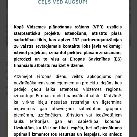
Kopš Vidzemes plānošanas reģions (VPR) uzsācis
starptautisku projektu īstenošanu, attīstīts plašs
sadarbības tīkls, kas aptver 232 partnerorganizācijas
28 valstīs. Ievērojamais kontaktu loks ļāvis veiksmīgi
īstenot projektus, izmantot piekļuvi plašām zināšanām,
2026. gada 12. jūnijs
pieredzei un to visu ar Eiropas Savienības (ES)
Publicēta konferences “Tautas sapulcei – 36”
finansiālu atbalstu realizēt Vidzemē.
rezolūcija par vietējās pārstāvniecības
Atzīmējot Eiropas dienu, veikts apkopojums par
stiprināšanu Latvijā
nozīmīgākajiem sasniegumiem un projektu idejām, kas
Publicēta konferences “Tautas sapulcei – 36” rezolūcija par vietējās
pēdējo gadu laikā īstenotas Vidzemes reģionā,
pārstāvniecības stiprināšanu Latvijā
izmantojot Eiropas fondu finansiālo atbalstu. Jāatzīmē,
ka virkne ideju nesušas īstermiņa un ilgtermiņa
ieguvumus gan atsevišķām sabiedrības grupām,
piemēram, uzņēmējiem, tūristiem vai iedzīvotājiem
lauku teritorijās, gan arī sabiedrībai kopumā.
Uzskatām, ka tā ir ne tikai iespēja, bet arī pienākums
optimāli izmantot tos resursus un iespējas, ko sniedz