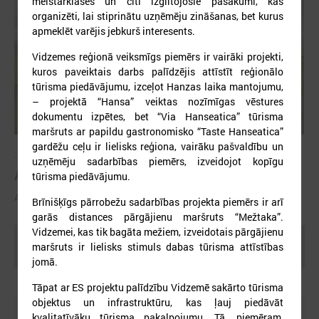
meistarklases un citi izglītojošie pasākumi, kas
organizēti, lai stiprinātu uzņēmēju zināšanas, bet kurus
apmeklēt varējis jebkurš interesents.
Vidzemes reģionā veiksmīgs piemērs ir vairāki projekti,
kuros paveiktais darbs palīdzējis attīstīt reģionālo
tūrisma piedāvājumu, izceļot Hanzas laika mantojumu,
– projektā “Hansa” veiktas nozīmīgas vēstures
dokumentu izpētes, bet “Via Hanseatica” tūrisma
maršruts ar papildu gastronomisko “Taste Hanseatica”
gardēžu ceļu ir lielisks reģiona, vairāku pašvaldību un
2025. gada 29. oktobris
uzņēmēju sadarbības piemērs, izveidojot kopīgu
ALTUM atbalsts mājokļa iegādei reģionos
tūrisma piedāvājumu.
ALTUM atbalsts mājokļa iegādei reģionos
Brīnišķīgs pārrobežu sadarbības projekta piemērs ir arī
garās distances pārgājienu maršruts “Mežtaka”.
Vidzemei, kas tik bagāta mežiem, izveidotais pārgājienu
Ielādēt vecākus rakstus
maršruts ir lielisks stimuls dabas tūrisma attīstības
jomā.
Tāpat ar ES projektu palīdzību Vidzemē sakārto tūrisma
objektus un infrastruktūru, kas ļauj piedāvāt
kvalitatīvāku tūrisma pakalpojumu. Tā, piemēram,