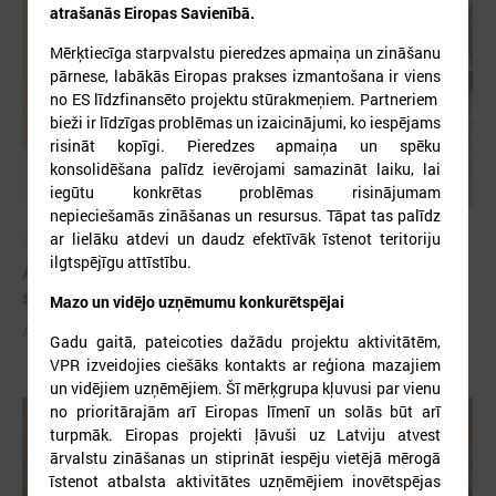
atrašanās Eiropas Savienībā.
Mērķtiecīga starpvalstu pieredzes apmaiņa un zināšanu
pārnese, labākās Eiropas prakses izmantošana ir viens
no ES līdzfinansēto projektu stūrakmeņiem. Partneriem
bieži ir līdzīgas problēmas un izaicinājumi, ko iespējams
risināt kopīgi. Pieredzes apmaiņa un spēku
konsolidēšana palīdz ievērojami samazināt laiku, lai
iegūtu konkrētas problēmas risinājumam
nepieciešamās zināšanas un resursus. Tāpat tas palīdz
ar lielāku atdevi un daudz efektīvāk īstenot teritoriju
2026. gada 03. jūnijs
ilgtspējīgu attīstību.
Aicina pašvaldības pieteikties mācībām "Drošība
sākas ar Tevi!"
Mazo un vidējo uzņēmumu konkurētspējai
Aicina pašvaldības pieteikties mācībām "Drošība sākas ar Tevi!"
Gadu gaitā, pateicoties dažādu projektu aktivitātēm,
VPR izveidojies ciešāks kontakts ar reģiona mazajiem
un vidējiem uzņēmējiem. Šī mērķgrupa kļuvusi par vienu
no prioritārajām arī Eiropas līmenī un solās būt arī
turpmāk. Eiropas projekti ļāvuši uz Latviju atvest
ārvalstu zināšanas un stiprināt iespēju vietējā mērogā
īstenot atbalsta aktivitātes uzņēmējiem inovētspējas