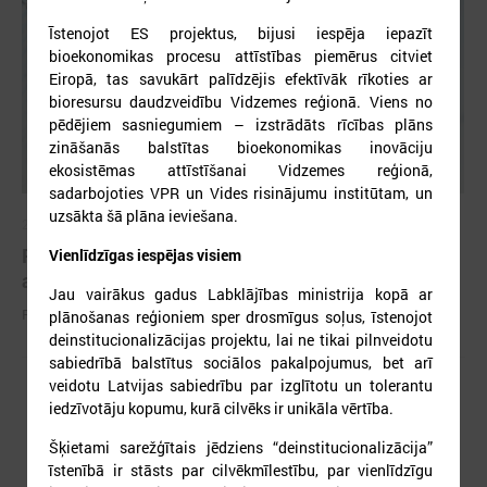
Īstenojot ES projektus, bijusi iespēja iepazīt
bioekonomikas procesu attīstības piemērus citviet
Eiropā, tas savukārt palīdzējis efektīvāk rīkoties ar
bioresursu daudzveidību Vidzemes reģionā. Viens no
pēdējiem sasniegumiem – izstrādāts rīcības plāns
zināšanās balstītas bioekonomikas inovāciju
ekosistēmas attīstīšanai Vidzemes reģionā,
sadarbojoties VPR un Vides risinājumu institūtam, un
uzsākta šā plāna ieviešana.
2026. gada 25. maijs
Pieejamas rīcības vadlīnijas institūcijām šūnu
Vienlīdzīgas iespējas visiem
apraides gadījumā
Jau vairākus gadus Labklājības ministrija kopā ar
Pieejamas rīcības vadlīnijas institūcijām šūnu apraides gadījumā
plānošanas reģioniem sper drosmīgus soļus, īstenojot
deinstitucionalizācijas projektu, lai ne tikai pilnveidotu
sabiedrībā balstītus sociālos pakalpojumus, bet arī
veidotu Latvijas sabiedrību par izglītotu un tolerantu
iedzīvotāju kopumu, kurā cilvēks ir unikāla vērtība.
Šķietami sarežģītais jēdziens “deinstitucionalizācija”
īstenībā ir stāsts par cilvēkmīlestību, par vienlīdzīgu