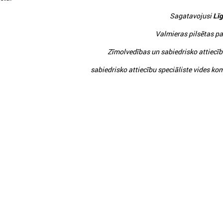
Sagatavojusi
Līg
026. gada 30. marts
2025. gada 12. novembris
Valmieras pilsētas p
Apbalvoti konkursa „Gada balva
Godināti Latvijas izc
Zīmolvedības un sabiedrisko attiecī
sociālajā darbā 2025”
pedagogi - pasniegt
uzvarētāji
"Latvijas Gada skolo
sabiedrisko attiecību speciāliste vides ko
pbalvoti konkursa „Gada balva sociālajā
Godināti Latvijas izcilākie pe
arbā 2025” uzvarētāji
pasniegtas balvas "Latvijas 
2025"
Ielādēt vecākus 