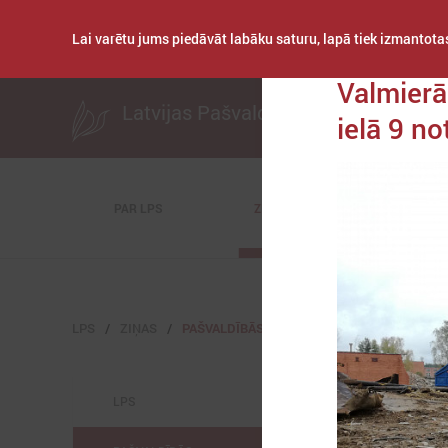
Lai varētu jums piedāvāt labāku saturu, lapā tiek izmantotas
Publicēts: 2020. ga
Valmierā
Latvijas Pašvaldību savienība
ielā 9 no
PAR LPS
ZIŅAS
KOMITEJAS
LPS
ZIŅAS
PAŠVALDĪBĀS
LPS