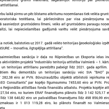
ttīstīšanai.
rbu laikā pirms un pēc bīstamo atkritumu noņemšanas tiek veikta grun
ratoriska testēšana, lai pārliecinātos par visa piesārņojuma s
kā sasniedzot gruntsūdens līmeni, veiks arī gruntsūdens paraugu no
alīzi, lai nepieciešamības gadījumā varētu veikt piesārņojuma sav
026. gada 25. maijs
2026. gada 28. aprīlis
Pieejamas rīcības vadlīnijas
Notiks Kraukļa piem
institūcijām šūnu apraides
basketbola turnīrs b
ja notiek, balstoties uz 2017. gadā veikto teritorijas ģeoekoloģisko izpēt
NSURE – Inovatīva, ilgtspējīga attīrīšana”.
gadījumā
amatieriem un vete
ieejamas rīcības vadlīnijas institūcijām
Notiks Kraukļa piemiņas bask
aimniecības sanācija ir daļa no Rūpniecības un Eksporta ielas ind
šūnu apraides gadījumā
bērniem, amatieriem un vete
es aktivitātēm projektā “Industriālo teritoriju attīstība Valmierā – 1. kār
n teritorijas attīrīšanu paredzēts pabeigt līdz 2021. gada aprīlim. 
tātiem ēku demontāžu un teritorijas sanāciju veic SIA “BAO” p
282,38 eiro ar PVN. Būvuzraudzību objektā atbilstoši iepirkuma re
GEO Consultants” par kopējo līgumsummu 7453,60 eiro ar PVN. Proj
as Reģionālās attīstības fonda finansiālu atbalstu. Projekta kopējie at
27,54 eiro, no kuriem ERAF finansējums plānots līdz 3 142 525,17 ei
 līdz 138 640,82 eiro un pašvaldības finansējums līdz 498 856,99 eir
izmaksas ir 1 013 119,28 eiro, ko plānots finansēt no Valmieras
eta.