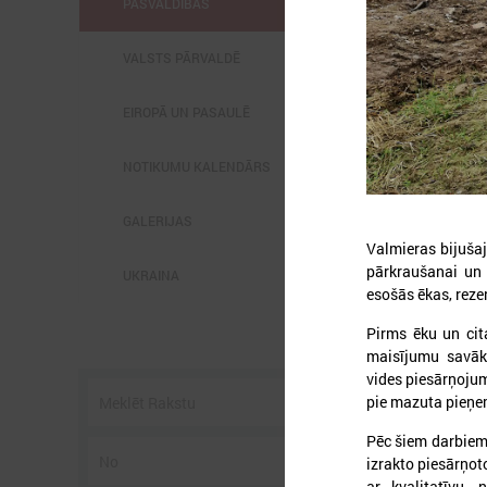
PAŠVALDĪBĀS
VALSTS PĀRVALDĒ
EIROPĀ UN PASAULĒ
2
NOTIKUMU KALENDĀRS
GALERIJAS
Valmieras bijušaj
pārkraušanai un k
UKRAINA
esošās ēkas, reze
P
3
Pirms ēku un cit
s
maisījumu savāk
vides piesārņojum
pie mazuta pieņe
Pēc šiem darbiem 
izrakto piesārņoto
ar kvalitatīvu, 