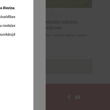
a Bieziņa
,
2025. gada 29. oktobris
ašvaldības
ilākie
ALTUM atbalsts mājokļa
bu nodaļas
as balvas
iegādei reģionos
tājs 2025"
munikācijā
ALTUM atbalsts mājokļa iegādei reģionos
dagogi -
Gada skolotājs
rakstus