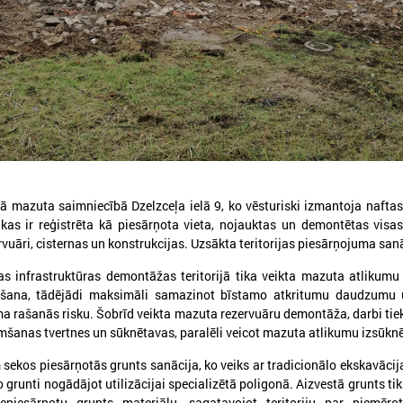
026. gada 12. jūnijs
2026. gada 03. jūnijs
Publicēta konferences “Tautas
Aicina pašvaldības p
sapulcei – 36” rezolūcija par
mācībām "Drošība sā
vietējās pārstāvniecības
Tevi!"
ā mazuta saimniecībā Dzelzceļa ielā 9, ko vēsturiski izmantoja nafta
stiprināšanu Latvijā
as ir reģistrēta kā piesārņota vieta, nojauktas un demontētas visas 
Aicina pašvaldības pieteikti
rvuāri, cisternas un konstrukcijas. Uzsākta teritorijas piesārņojuma sanā
"Drošība sākas ar Tevi!"
ublicēta konferences “Tautas sapulcei –
6” rezolūcija par vietējās pārstāvniecības
as infrastruktūras demontāžas teritorijā tika veikta mazuta atlikum
tiprināšanu Latvijā
šana, tādējādi maksimāli samazinot bīstamo atkritumu daudzumu 
a rašanās risku. Šobrīd veikta mazuta rezervuāru demontāža, darbi tiek
mšanas tvertnes un sūknētavas, paralēli veicot mazuta atlikumu izsūkn
sekos piesārņotās grunts sanācija, ko veiks ar tradicionālo ekskavācij
 grunti nogādājot utilizācijai specializētā poligonā. Aizvestā grunts tik
nepiesārņotu grunts materiālu, sagatavojot teritoriju par piemēro