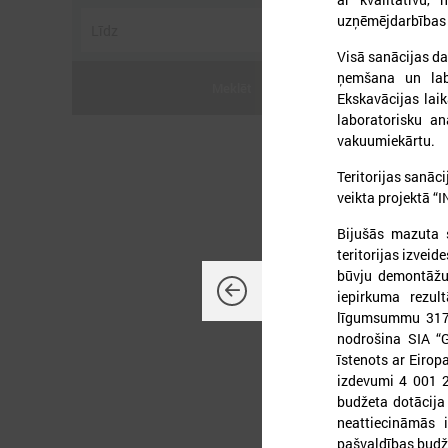
uzņēmējdarbības a
Visā sanācijas da
ņemšana un labo
Meklēt
Ekskavācijas lai
laboratorisku an
2
vakuumiekārtu.
Teritorijas sanāci
veikta projektā “I
P
Bijušās mazuta s
teritorijas izveid
būvju demontāžu u
iepirkuma rezul
līgumsummu 317 
nodrošina SIA “
īstenots ar Eirop
izdevumi 4 001 2
budžeta dotācija
neattiecināmās 
pašvaldības budž