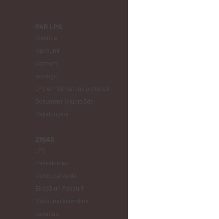
PAR LPS
KOMITEJA
Biedrība
Finanšu un 
Iepirkumi
Izglītības un
Atzinumi
Veselības un
Infologs
Reģionālās a
LPS un MK sarunu protokoli
Tautsaimniec
Dokumenti lejupielādei
Sporta jautā
Pakalpojumi
Informātikas
Mājokļu jau
ZIŅAS
LPS
STARPTAU
Pašvaldībās
Pārstāvniecīb
Valsts pārvaldē
Eiropas Reģi
Eiropā un Pasaulē
EP Vietējo u
Notikumu kalendārs
Galerijas