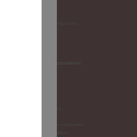
NODERĪGI
Klimata zināšanu telpa (NAH)
Bauhaus Latvijā
Jaunatnes lietas
Iepirkumu joma
apvienība
TIEŠRAIDES, VIDEOARHĪVS
Tiešraide
Videoarhīvs
Videoarhīvs-old
KONTAKTI
Pašvaldību kontakti
LPS
Latvijas pašvaldību mācību centrs
Biežāk uzdotie jautājumi