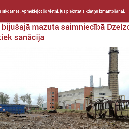
 sīkdatnes. Apmeklējot šo vietni, jūs piekrītat sīkdatņu izmantošanai.
da 17. novembris
 bijušajā mazuta saimniecībā Dzelz
tiek sanācija
STARPTAUTISKĀ
PROJEKTI
APVIENĪBAS
SADARBĪBA