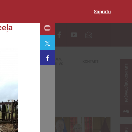
Sapratu
ceļa
EN
TIEŠRAIDES,
NODERĪGI
KONTAKTI
VIDEOARHĪVS
PAŠVALDĪBU KONTAKTI