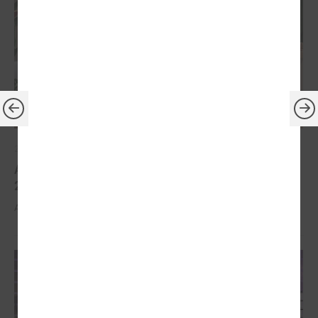
2026. gada 30. marts
Apbalvoti konkursa „Gada balva sociālajā darbā
2025” uzvarētāji
Apbalvoti konkursa „Gada balva sociālajā darbā 2025” uzvarētāji