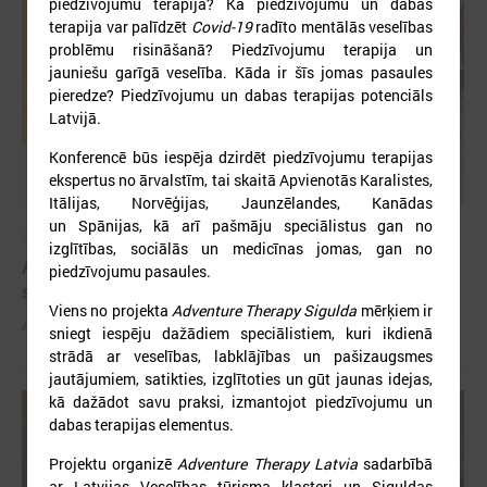
piedzīvojumu terapijā? Kā piedzīvojumu un dabas
terapija var palīdzēt
Covid-19
radīto mentālās veselības
problēmu risināšanā? Piedzīvojumu terapija un
jauniešu garīgā veselība. Kāda ir šīs jomas pasaules
pieredze? Piedzīvojumu un dabas terapijas potenciāls
Latvijā.
Konferencē būs iespēja dzirdēt piedzīvojumu terapijas
ekspertus no ārvalstīm, tai skaitā Apvienotās Karalistes,
Itālijas, Norvēģijas, Jaunzēlandes, Kanādas
un Spānijas, kā arī pašmāju speciālistus gan no
2026. gada 03. jūnijs
izglītības, sociālās un medicīnas jomas, gan no
Aicina pašvaldības pieteikties mācībām "Drošība
piedzīvojumu pasaules.
sākas ar Tevi!"
Viens no projekta
Adventure Therapy Sigulda
mērķiem ir
Aicina pašvaldības pieteikties mācībām "Drošība sākas ar Tevi!"
sniegt iespēju dažādiem speciālistiem, kuri ikdienā
strādā ar veselības, labklājības un pašizaugsmes
jautājumiem, satikties, izglītoties un gūt jaunas idejas,
kā dažādot savu praksi, izmantojot piedzīvojumu un
dabas terapijas elementus.
Projektu organizē
Adventure Therapy Latvia
sadarbībā
ar Latvijas Veselības tūrisma klasteri un Siguldas