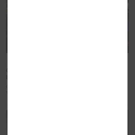
2025. gada 12. novembris
Godināti Latvijas izcilākie pedagogi - pasniegtas
balvas "Latvijas Gada skolotājs 2025"
Godināti Latvijas izcilākie pedagogi - pasniegtas balvas "Latvijas Gada
skolotājs 2025"