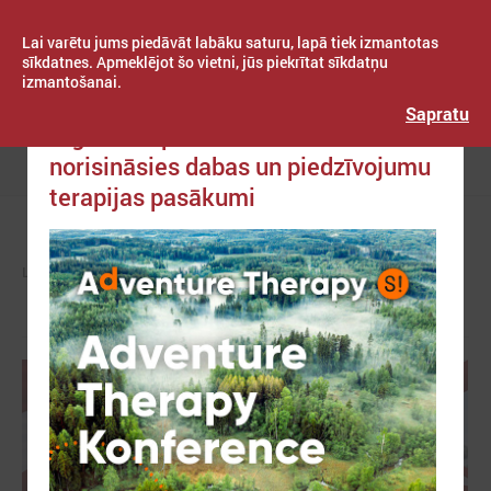
Lai varētu jums piedāvāt labāku saturu, lapā tiek izmantotas
sīkdatnes. Apmeklējot šo vietni, jūs piekrītat sīkdatņu
izmantošanai.
Publicēts: 2021. gada 09. septembris
Latvijas Pašvaldību savienība
Sapratu
Siguldā septembrī un oktobrī
norisināsies dabas un piedzīvojumu
Izvēlne
terapijas pasākumi
LPS
ZIŅAS
PAŠVALDĪBĀS