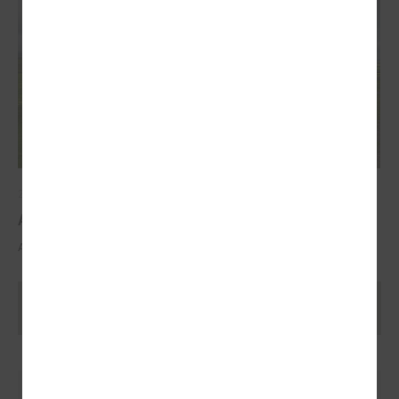
2025. gada 29. oktobris
ALTUM atbalsts mājokļa iegādei reģionos
ALTUM atbalsts mājokļa iegādei reģionos
Ielādēt vecākus rakstus