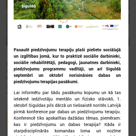
Pasaulē piedzīvojumu terapiju plaši pielieto sociālajā
2026. gada 12. jūnijs
un izglītības jomā, kur to praktizē sociālie darbinieki,
sociālie rehabilitētāji, pedagogi, jaunatnes darbinieki,
Publicēta konferences “Tautas sapulcei – 36”
piedzīvojumu programmu vadītāji, un arī Siguldā
rezolūcija par vietējās pārstāvniecības
septembrī un oktobrī norisināsies dabas un
stiprināšanu Latvijā
piedzīvojumu terapijas pasākumi.
Publicēta konferences “Tautas sapulcei – 36” rezolūcija par vietējās
pārstāvniecības stiprināšanu Latvijā
Lai informētu par šādu pasākumu kopumu un kā tas
ietekmē iedzīvotāju mentālo un fizisko stāvokli, 1.
oktobrī Siguldas pils dārzā un tiešsaistē noritēs Latvijā
pirmā konference par dabas un piedzīvojumu terapiju.
Konferencē tiks apskatītas dažādas tēmas, piemēram:
kas ir piedzīvojumu un dabas terapija? Kāda ir
starpdisciplinārās komandas loma un nozīme