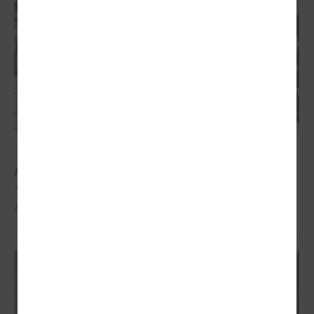
2026. gada 21. aprīlis
Aizvadīta 5. jubilejas konference “Tautas sapulcei
– 36”
Aizvadīta 5. jubilejas konference “Tautas sapulcei – 36”