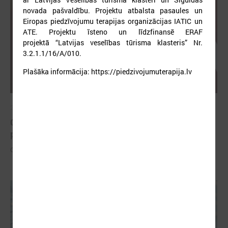
novada pašvaldību. Projektu atbalsta pasaules un
Eiropas piedzīvojumu terapijas organizācijas IATIC un
ATE. Projektu īsteno un līdzfinansē ERAF
projektā “Latvijas veselības tūrisma klasteris” Nr.
3.2.1.1/16/A/010.
Plašāka informācija: https://piedzivojumuterapija.lv
2026. gada 26. maijs
Cildināti “Talkas cilts balvas” uzvarētāji un
pašvaldību koordinatori
Cildināti “Talkas cilts balvas” uzvarētāji un pašvaldību koordinatori