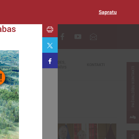
Sapratu
abas
EN
TIEŠRAIDES,
NODERĪGI
KONTAKTI
VIDEOARHĪVS
PAŠVALDĪBU KONTAKTI