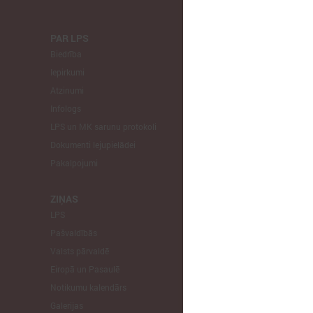
PAR LPS
KOMITEJA
Biedrība
Finanšu un 
Iepirkumi
Izglītības un
Atzinumi
Veselības un
Infologs
Reģionālās a
LPS un MK sarunu protokoli
Tautsaimniec
Dokumenti lejupielādei
Sporta jautā
Pakalpojumi
Informātikas
Mājokļu jau
ZIŅAS
LPS
STARPTAU
Pašvaldībās
Pārstāvniecīb
Valsts pārvaldē
Eiropas Reģi
Eiropā un Pasaulē
EP Vietējo u
Notikumu kalendārs
Galerijas