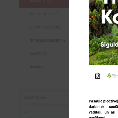
PAŠVALDĪBĀS
VALSTS PĀRVALDĒ
EIROPĀ UN PASAULĒ
2
NOTIKUMU KALENDĀRS
GALERIJAS
UKRAINA
P
3
s
Pasaulē piedzīvoj
darbinieki, soci
vadītāji, un arī
pasākumi.