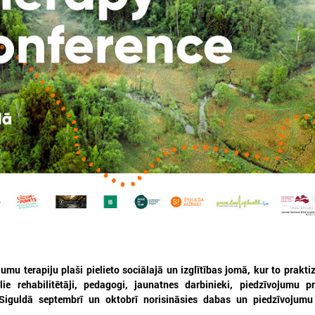
026. gada 12. jūnijs
2026. gada 03. jūnijs
Publicēta konferences “Tautas
Aicina pašvaldības p
sapulcei – 36” rezolūcija par
mācībām "Drošība sā
vietējās pārstāvniecības
Tevi!"
stiprināšanu Latvijā
Aicina pašvaldības pieteikti
"Drošība sākas ar Tevi!"
ublicēta konferences “Tautas sapulcei –
6” rezolūcija par vietējās pārstāvniecības
tiprināšanu Latvijā
umu terapiju plaši pielieto sociālajā un izglītības jomā, kur to praktiz
ālie rehabilitētāji, pedagogi, jaunatnes darbinieki, piedzīvojumu 
 Siguldā septembrī un oktobrī norisināsies dabas un piedzīvojumu 