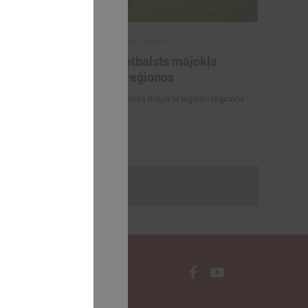
2025. gada 29. oktobris
ilākie
ALTUM atbalsts mājokļa
as balvas
iegādei reģionos
tājs 2025"
ALTUM atbalsts mājokļa iegādei reģionos
dagogi -
Gada skolotājs
rakstus