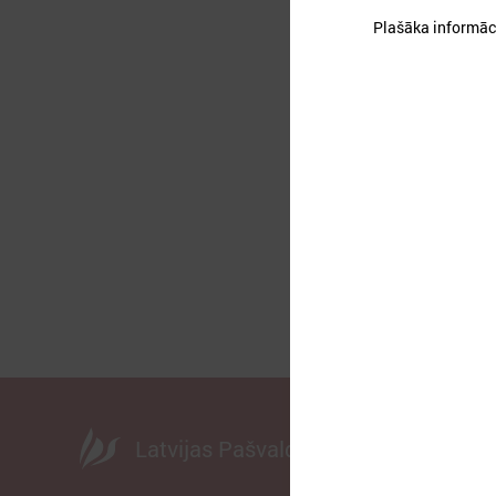
Plašāka informāci
2
A
d
Latvijas Pašvaldību savienība