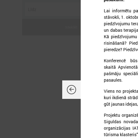
Lai informētu p
stāvokli, 1. okto
piedzīvojumu ter
Meklēt
un dabas terapij
Kā piedzīvojumu
2
risināšanā? Pie
pieredze? Piedzīv
Konferencē būs
skaitā Apvienotā
P
pašmāju speciāl
pasaules.
Viens no projek
kuri ikdienā strā
gūt jaunas idejas
Projektu organi
Siguldas novada
organizācijas IA
tūrisma klasteris