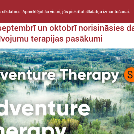
 sīkdatnes. Apmeklējot šo vietni, jūs piekrītat sīkdatņu izmantošanai.
da 09. septembris
septembrī un oktobrī norisināsies d
īvojumu terapijas pasākumi
STARPTAUTISKĀ
PROJEKTI
APVIENĪBAS
SADARBĪBA