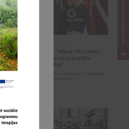
PAŠVALDĪBU MĀCĪBU CENTRS
2026. gada 26. maijs
ieteikties
Cildināti “Talkas cilts balvas”
kas ar
uzvarētāji un pašvaldību
koordinatori
es mācībām
Cildināti “Talkas cilts balvas” uzvarētāji un
pašvaldību koordinatori
ē sociālie
programmu
terapijas