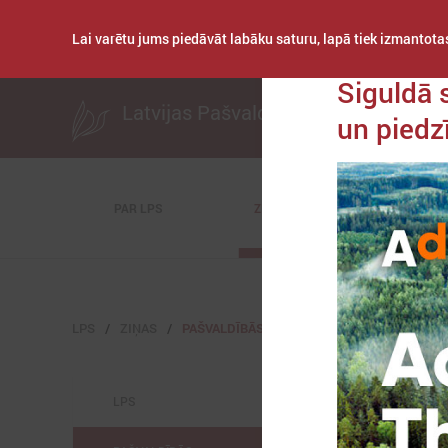
Lai varētu jums piedāvāt labāku saturu, lapā tiek izmantotas
Publicēts: 2021. ga
Siguldā 
Latvijas Pašvaldību savienība
un piedz
PAR LPS
ZIŅAS
KOMITEJAS
LPS
ZIŅAS
PAŠVALDĪBĀS
LPS