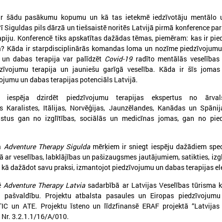
ar šādu pasākumu kopumu un kā tas ietekmē iedzīvotāju mentālo u
brī Siguldas pils dārzā un tiešsaistē noritēs Latvijā pirmā konference pa
apiju. Konferencē tiks apskatītas dažādas tēmas, piemēram: kas ir pi
a? Kāda ir starpdisciplinārās komandas loma un nozīme piedzīvojumu
 un dabas terapija var palīdzēt
Covid-19
radīto mentālās veselības
026. gada 25. maijs
2026. gada 28. aprīlis
dzīvojumu terapija un jauniešu garīgā veselība. Kāda ir šīs jomas
Pieejamas rīcības vadlīnijas
Notiks Kraukļa piem
ojumu un dabas terapijas potenciāls Latvijā.
institūcijām šūnu apraides
basketbola turnīrs b
 iespēja dzirdēt piedzīvojumu terapijas ekspertus no ārvals
gadījumā
amatieriem un vete
s Karalistes, Itālijas, Norvēģijas, Jaunzēlandes, Kanādas un Spānij
ieejamas rīcības vadlīnijas institūcijām
Notiks Kraukļa piemiņas bask
istus gan no izglītības, sociālās un medicīnas jomas, gan no pie
šūnu apraides gadījumā
bērniem, amatieriem un vete
ta
Adventure Therapy Sigulda
mērķiem ir sniegt iespēju dažādiem spec
dā ar veselības, labklājības un pašizaugsmes jautājumiem, satikties, izgl
, kā dažādot savu praksi, izmantojot piedzīvojumu un dabas terapijas e
zē
Adventure Therapy Latvia
sadarbībā ar Latvijas Veselības tūrisma k
 pašvaldību. Projektu atbalsta pasaules un Eiropas piedzīvojumu 
TIC un ATE. Projektu īsteno un līdzfinansē ERAF projektā “Latvijas
” Nr. 3.2.1.1/16/A/010.