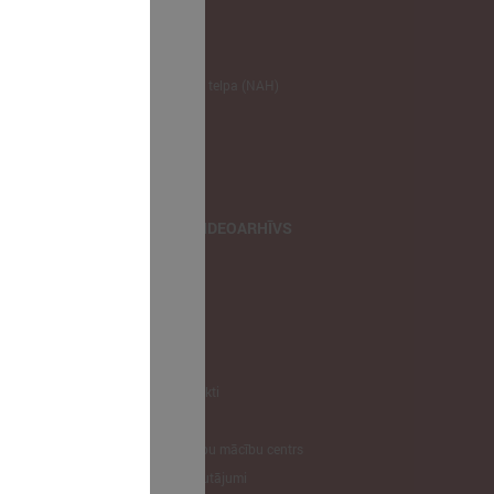
NODERĪGI
Klimata zināšanu telpa (NAH)
Bauhaus Latvijā
Jaunatnes lietas
Iepirkumu joma
apvienība
TIEŠRAIDES, VIDEOARHĪVS
Tiešraide
Videoarhīvs
Videoarhīvs-old
KONTAKTI
Pašvaldību kontakti
LPS
Latvijas pašvaldību mācību centrs
Biežāk uzdotie jautājumi