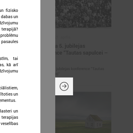
n fizisko
r dabas un
edzīvojumu
 terapijā?
 problēmu
2026. gada 21. aprīlis
 pasaules
iņas
Aizvadīta 5. jubilejas
ērniem,
konference “Tautas sapulcei –
tīm, tai
rāniem
36”
as, kā arī
etbola turnīrs
Aizvadīta 5. jubilejas konference “Tautas
dzīvojumu
rāniem
sapulcei – 36”
iālistiem,
ītoties un
lementus.
lasteri un
terapijas
 veselības