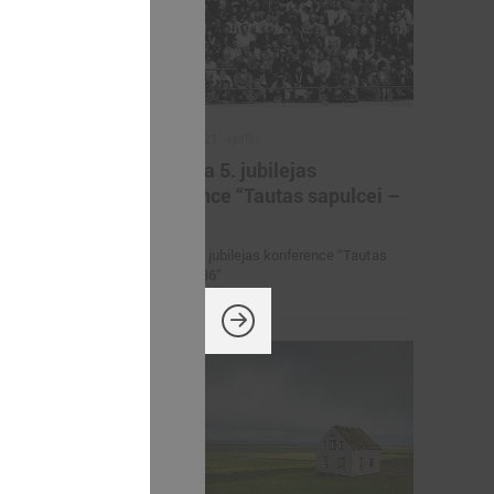
2026. gada 21. aprīlis
iņas
Aizvadīta 5. jubilejas
ērniem,
konference “Tautas sapulcei –
rāniem
36”
etbola turnīrs
Aizvadīta 5. jubilejas konference “Tautas
rāniem
sapulcei – 36”