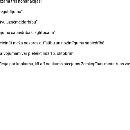
dzami trīs nominācijās:
guldījumu”;
u uzņēmējdarbību”;
umu sabiedrības izglītošanā".
veicināt meža nozares attīstību un nozīmīgumu sabiedrībā.
026. gada 12. jūnijs
2026. gada 03. jūnijs
Publicēta konferences “Tautas
Aicina pašvaldības p
lvojumam var pieteikt līdz 15. oktobrim.
sapulcei – 36” rezolūcija par
mācībām "Drošība sā
ācija par konkursu, kā arī nolikums pieejams Zemkopības ministrijas vie
vietējās pārstāvniecības
Tevi!"
stiprināšanu Latvijā
Aicina pašvaldības pieteikti
"Drošība sākas ar Tevi!"
ublicēta konferences “Tautas sapulcei –
6” rezolūcija par vietējās pārstāvniecības
tiprināšanu Latvijā