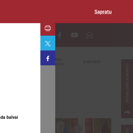
Sapratu
EN
TIEŠRAIDES,
NODERĪGI
KONTAKTI
VIDEOARHĪVS
PAŠVALDĪBU KONTAKTI
ada balvai