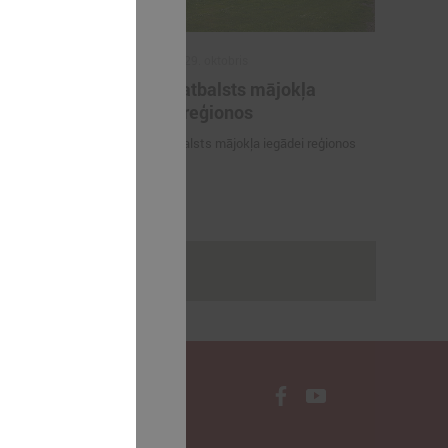
2025. gada 29. oktobris
ilākie
ALTUM atbalsts mājokļa
as balvas
iegādei reģionos
tājs 2025"
ALTUM atbalsts mājokļa iegādei reģionos
dagogi -
Gada skolotājs
rakstus