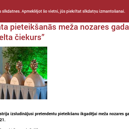
 sīkdatnes. Apmeklējot šo vietni, jūs piekrītat sīkdatņu izmantošanai.
da 27. septembris
āta pieteikšanās meža nozares gada
elta čiekurs”
STARPTAUTISKĀ
PROJEKTI
APVIENĪBAS
SADARBĪBA
trija izsludinājusi pretendentu pieteikšanu ikgadējai meža nozares g
021.