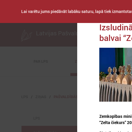
Lai varētu jums piedāvāt labāku saturu, lapā tiek izmantotas
Publicēts: 2021. ga
Izsludin
Latvijas Pašvaldību savienība
balvai “Z
PAR LPS
ZIŅAS
KOMITEJAS
LPS
ZIŅAS
PAŠVALDĪBĀS
Zemkopības minis
LPS
“Zelta čiekurs” 2