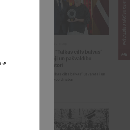
PAŠVALDĪBU MĀCĪBU CENTRS
2026. gada 26. maijs
ieteikties
Cildināti “Talkas cilts balvas”
kas ar
uzvarētāji un pašvaldību
tnē.
koordinatori
es mācībām
Cildināti “Talkas cilts balvas” uzvarētāji un
pašvaldību koordinatori