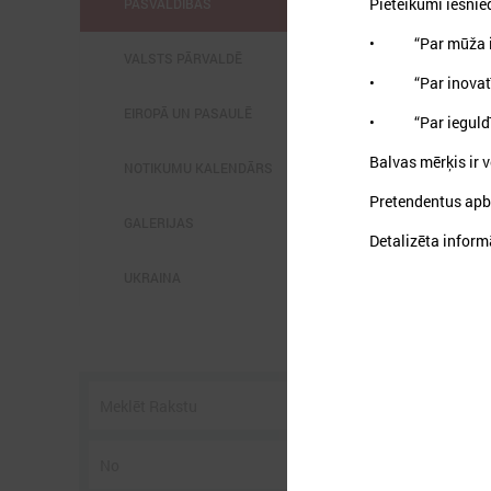
Pieteikumi iesnie
PAŠVALDĪBĀS
• “Par mūža ie
VALSTS PĀRVALDĒ
• “Par inovatīv
EIROPĀ UN PASAULĒ
• “Par ieguldīj
Balvas mērķis ir 
2
NOTIKUMU KALENDĀRS
Pretendentus apba
GALERIJAS
Detalizēta inform
UKRAINA
P
3
s