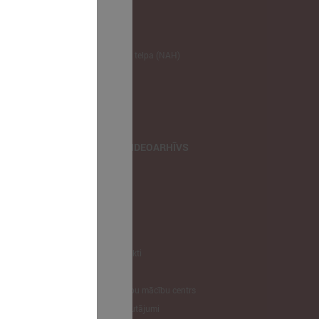
NODERĪGI
Klimata zināšanu telpa (NAH)
Bauhaus Latvijā
Jaunatnes lietas
Iepirkumu joma
apvienība
TIEŠRAIDES, VIDEOARHĪVS
Tiešraide
Videoarhīvs
Videoarhīvs-old
KONTAKTI
Pašvaldību kontakti
LPS
Latvijas pašvaldību mācību centrs
Biežāk uzdotie jautājumi