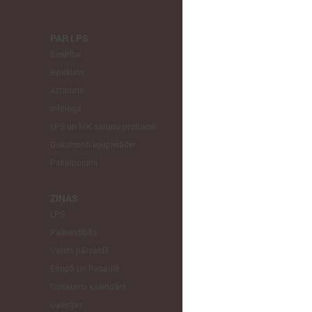
PAR LPS
KOMITEJA
Biedrība
Finanšu un 
Iepirkumi
Izglītības un
Atzinumi
Veselības un
Infologs
Reģionālās a
LPS un MK sarunu protokoli
Tautsaimniec
Dokumenti lejupielādei
Sporta jautā
Pakalpojumi
Informātikas
Mājokļu jau
ZIŅAS
LPS
STARPTAU
Pašvaldībās
Pārstāvniecīb
Valsts pārvaldē
Eiropas Reģi
Eiropā un Pasaulē
EP Vietējo u
Notikumu kalendārs
Galerijas