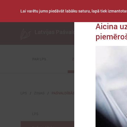
Lai varētu jums piedāvāt labāku saturu, lapā tiek izmantotas
Publicēts: 2021. ga
Aicina u
Latvijas Pašvaldību savienība
piemēroš
PAR LPS
ZIŅAS
KOMITEJAS
LPS
ZIŅAS
PAŠVALDĪBĀS
LPS