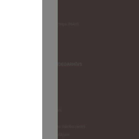
NODERĪGI
Klimata zināšanu telpa (NAH)
Bauhaus Latvijā
Jaunatnes lietas
Iepirkumu joma
apvienība
TIEŠRAIDES, VIDEOARHĪVS
Tiešraide
Videoarhīvs
Videoarhīvs-old
KONTAKTI
Pašvaldību kontakti
LPS
Latvijas pašvaldību mācību centrs
Biežāk uzdotie jautājumi