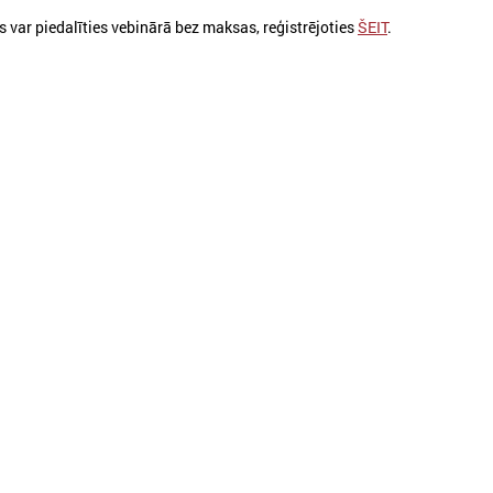
s var piedalīties vebinārā bez maksas, reģistrējoties
ŠEIT
.
026. gada 30. marts
2025. gada 12. novembris
Apbalvoti konkursa „Gada balva
Godināti Latvijas izc
sociālajā darbā 2025”
pedagogi - pasniegt
uzvarētāji
"Latvijas Gada skolo
pbalvoti konkursa „Gada balva sociālajā
Godināti Latvijas izcilākie pe
arbā 2025” uzvarētāji
pasniegtas balvas "Latvijas 
2025"
Ielādēt vecākus 