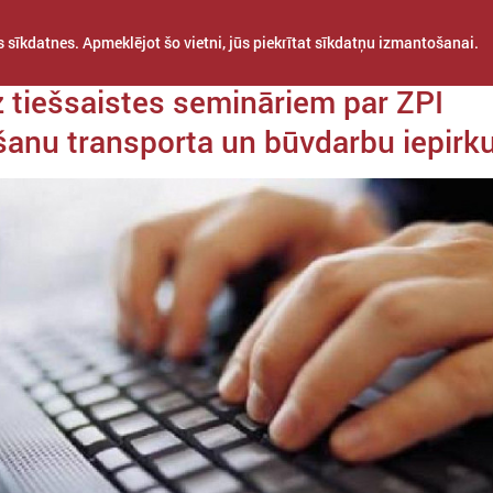
 sīkdatnes. Apmeklējot šo vietni, jūs piekrītat sīkdatņu izmantošanai.
da 16. novembris
z tiešsaistes semināriem par ZPI
anu transporta un būvdarbu iepir
STARPTAUTISKĀ
PROJEKTI
APVIENĪBAS
SADARBĪBA