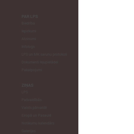
PAR LPS
KOMITEJA
Biedrība
Finanšu un 
Iepirkumi
Izglītības un
Atzinumi
Veselības un
Infologs
Reģionālās a
LPS un MK sarunu protokoli
Tautsaimniec
Dokumenti lejupielādei
Sporta jautā
Pakalpojumi
Informātikas
Mājokļu jau
ZIŅAS
LPS
STARPTAU
Pašvaldībās
Pārstāvniecīb
Valsts pārvaldē
Eiropas Reģi
Eiropā un Pasaulē
EP Vietējo u
Notikumu kalendārs
Galerijas