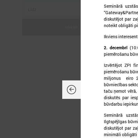
Seminārā uzstāsi
“Gateway&Partners
diskutējot par za
noteikt obligāti 
Meklēt
Ikviens interesent
2
2. decembrī
(10:0
piemērošanu būv
Izvērtējot ZPI f
P
piemērošanu būvda
miljonus eiro 2
būvniecības sekto
taču ņemot vērā, 
diskutēs par ies
būvdarbu iepirku
Seminārā uzstās
Ilgtspējīgas būvn
diskutējot par za
minimāli obligāti