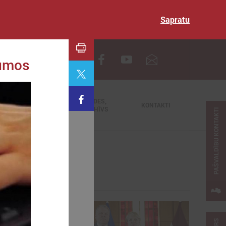
Sapratu
EN
kumos
TIEŠRAIDES,
NODERĪGI
KONTAKTI
VIDEOARHĪVS
PAŠVALDĪBU KONTAKTI