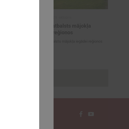
2025. gada 29. oktobris
ilākie
ALTUM atbalsts mājokļa
as balvas
iegādei reģionos
tājs 2025"
ALTUM atbalsts mājokļa iegādei reģionos
dagogi -
Gada skolotājs
rakstus