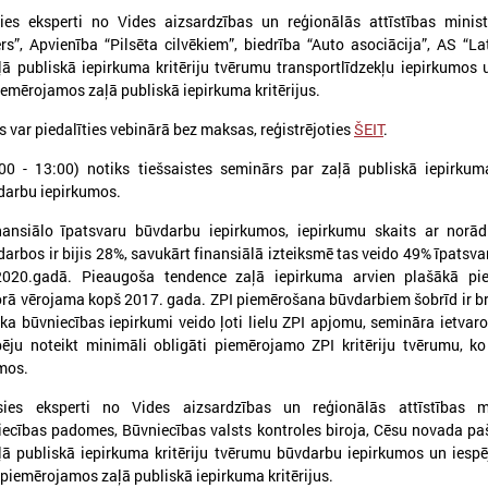
es eksperti no Vides aizsardzības un reģionālās attīstības ministr
”, Apvienība “Pilsēta cilvēkiem”, biedrība “Auto asociācija”, AS “La
ļā publiskā iepirkuma kritēriju tvērumu transportlīdzekļu iepirkumos 
piemērojamos zaļā publiskā iepirkuma kritērijus.
s var piedalīties vebinārā bez maksas, reģistrējoties
ŠEIT
.
026. gada 25. maijs
2026. gada 28. aprīlis
Pieejamas rīcības vadlīnijas
Notiks Kraukļa piem
0 - 13:00) notiks tiešsaistes seminārs par zaļā publiskā iepirkuma
institūcijām šūnu apraides
basketbola turnīrs b
darbu iepirkumos.
gadījumā
amatieriem un vete
inansiālo īpatsvaru būvdarbu iepirkumos, iepirkumu skaits ar norād
ieejamas rīcības vadlīnijas institūcijām
Notiks Kraukļa piemiņas bask
rbos ir bijis 28%, savukārt finansiālā izteiksmē tas veido 49% īpatsva
šūnu apraides gadījumā
bērniem, amatieriem un vete
020.gadā. Pieaugoša tendence zaļā iepirkuma arvien plašākā pie
rā vērojama kopš 2017. gada. ZPI piemērošana būvdarbiem šobrīd ir br
ka būvniecības iepirkumi veido ļoti lielu ZPI apjomu, semināra ietvaro
pēju noteikt minimāli obligāti piemērojamo ZPI kritēriju tvērumu, k
mos.
ies eksperti no Vides aizsardzības un reģionālās attīstības min
iecības padomes, Būvniecības valsts kontroles biroja, Cēsu novada pa
ļā publiskā iepirkuma kritēriju tvērumu būvdarbu iepirkumos un iespē
 piemērojamos zaļā publiskā iepirkuma kritērijus.