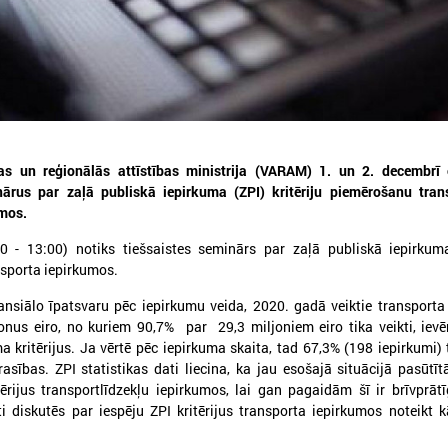
026. gada 12. jūnijs
2026. gada 03. jūnijs
as un reģionālās attīstības ministrija (VARAM) 1. un 2. decembrī 
Publicēta konferences “Tautas
Aicina pašvaldības p
nārus par zaļā publiskā iepirkuma (ZPI) kritēriju piemērošanu tran
sapulcei – 36” rezolūcija par
mācībām "Drošība sā
mos.
vietējās pārstāvniecības
Tevi!"
stiprināšanu Latvijā
 - 13:00) notiks tiešsaistes seminārs par zaļā publiskā iepirkuma 
Aicina pašvaldības pieteikti
sporta iepirkumos.
"Drošība sākas ar Tevi!"
ublicēta konferences “Tautas sapulcei –
6” rezolūcija par vietējās pārstāvniecības
nansiālo īpatsvaru pēc iepirkumu veida, 2020. gadā veiktie transporta
tiprināšanu Latvijā
onus eiro, no kuriem 90,7% par 29,3 miljoniem eiro tika veikti, ievē
a kritērijus. Ja vērtē pēc iepirkuma skaita, tad 67,3% (198 iepirkumi) t
asības. ZPI statistikas dati liecina, ka jau esošajā situācijā pasūtītā
ērijus transportlīdzekļu iepirkumos, lai gan pagaidām šī ir brīvprāt
 diskutēs par iespēju ZPI kritērijus transporta iepirkumos noteikt k