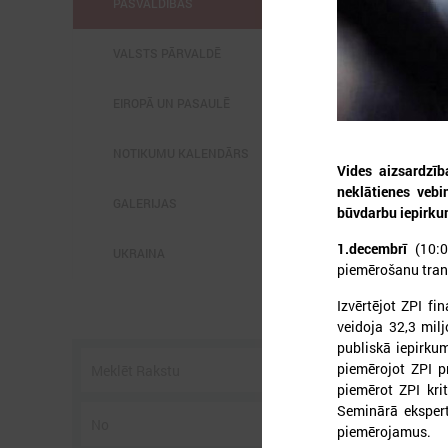
PAŠVALDĪBĀS
VALSTS PĀRVALDĒ
EIROPĀ UN PASAULĒ
2
NOTIKUMU KALENDĀRS
Vides aizsardzīb
neklātienes vebi
GALERIJAS
būvdarbu iepirku
1.decembrī
(10:00
UKRAINA
piemērošanu tran
P
3
Izvērtējot ZPI fi
s
veidoja 32,3 milj
publiskā iepirkum
piemērojot ZPI pr
piemērot ZPI krit
Seminārā eksperti
piemērojamus.