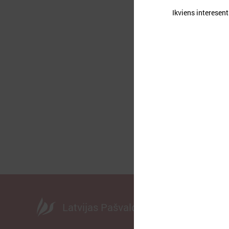
Ikviens interesent
2
A
d
Latvijas Pašvaldību savienība