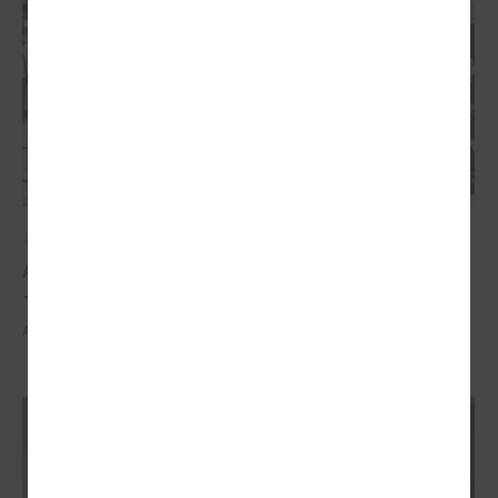
2026. gada 21. aprīlis
Aizvadīta 5. jubilejas konference “Tautas sapulcei
– 36”
Aizvadīta 5. jubilejas konference “Tautas sapulcei – 36”