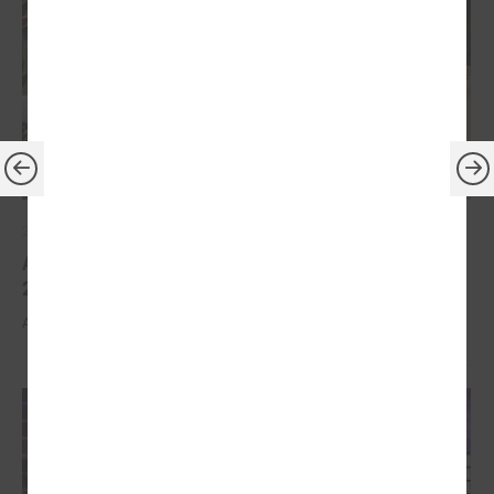
2026. gada 30. marts
Apbalvoti konkursa „Gada balva sociālajā darbā
2025” uzvarētāji
Apbalvoti konkursa „Gada balva sociālajā darbā 2025” uzvarētāji