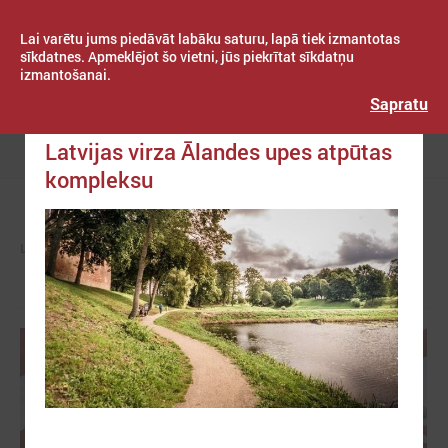
Lai varētu jums piedāvāt labāku saturu, lapā tiek izmantotas
sīkdatnes. Apmeklējot šo vietni, jūs piekrītat sīkdatņu
izmantošanai.
Publicēts: 2022. gada 21. oktobris
Latvijas Pašvaldību savienība
Sapratu
EP Ainavas balvas finālam no
Latvijas virza Ālandes upes atpūtas
Izvēlne
kompleksu
LPS
ZIŅAS
PAŠVALDĪBĀS