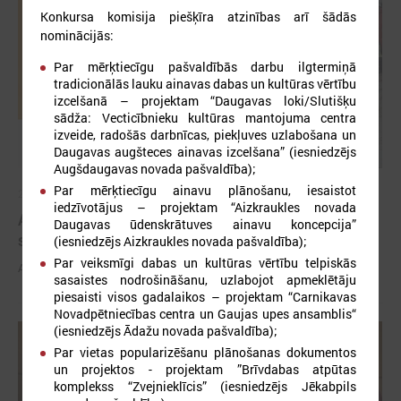
Konkursa komisija piešķīra atzinības arī šādās
nominācijās:
Par mērķtiecīgu pašvaldībās darbu ilgtermiņā
tradicionālās lauku ainavas dabas un kultūras vērtību
izcelšanā – projektam “Daugavas loki/Slutišķu
sādža: Vecticībnieku kultūras mantojuma centra
izveide, radošās darbnīcas, piekļuves uzlabošana un
Daugavas augšteces ainavas izcelšana” (iesniedzējs
Augšdaugavas novada pašvaldība);
Par mērķtiecīgu ainavu plānošanu, iesaistot
2026. gada 03. jūnijs
iedzīvotājus – projektam “Aizkraukles novada
Aicina pašvaldības pieteikties mācībām "Drošība
Daugavas ūdenskrātuves ainavu koncepcija”
sākas ar Tevi!"
(iesniedzējs Aizkraukles novada pašvaldība);
Par veiksmīgi dabas un kultūras vērtību telpiskās
Aicina pašvaldības pieteikties mācībām "Drošība sākas ar Tevi!"
sasaistes nodrošināšanu, uzlabojot apmeklētāju
piesaisti visos gadalaikos – projektam “Carnikavas
Novadpētniecības centra un Gaujas upes ansamblis“
(iesniedzējs Ādažu novada pašvaldība);
Par vietas popularizēšanu plānošanas dokumentos
un projektos - projektam ”Brīvdabas atpūtas
komplekss “Zvejnieklīcis” (iesniedzējs Jēkabpils