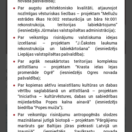
novada pašvaldība);
Par augstu arhitektonisko kvalitāti, atjaunojot
nozīmīgas vēsturiskas liecības – projektam “Mellužu
estrādes ēkas Nr.002 restaurācija un bāra Nr.001
rekonstrukcija, teritorijas labiekārtojums”
(iesniedzējs Jūrmalas valstspilsētas administrācija);
Par veiksmīgu risinājumu valstiskuma idejas
izcelšanai – projektam “J.Čakstes laukuma
rekonstrukcija un labiekārtošana” (iesniedzējs
Liepājas valstspilsētas pašvaldība);
Par agrāk nesakārtotas teritorijas kompleksu
2026. gada 26. maijs
attīstīšanu – projektam “Krasta ielas lejas
Cildināti “Talkas cilts balvas” uzvarētāji un
promenāde Ogrē” (iesniedzējs Ogres novada
pašvaldību koordinatori
pašvaldība);
Par kopienas aktīvu iesaistīšanu kultūras un dabas
Cildināti “Talkas cilts balvas” uzvarētāji un pašvaldību koordinatori
vērtību saglabāšanā un attīstīšanā – projektam
“Iniciatīva – kultūrvēstures, dabas un sabiedrības
mijiedarbība Popes kalna ainavā“ (iesniedzējs
biedrība “Popes muiža”);
Par veiksmīgu risinājumu antropogēnās slodzes
mazināšanai jutīgā biotopā – projektam “Pārgājienu
maršruts gar Baltijas jūras piekrasti Latvijā un
Igaunijā“ (iesniedzējs Saulkrastu novada