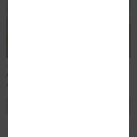
2025. gada 29. oktobris
ALTUM atbalsts mājokļa iegādei reģionos
ALTUM atbalsts mājokļa iegādei reģionos
Ielādēt vecākus rakstus