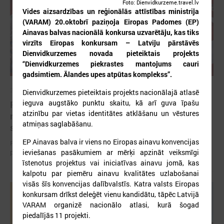
Foto: Dienvidkurzeme.travel.lv
Vides aizsardzības un reģionālās attīstības ministrija
(VARAM) 20.oktobrī paziņoja Eiropas Padomes (EP)
Ainavas balvas nacionālā konkursa uzvarētāju, kas tiks
virzīts Eiropas konkursam – Latviju pārstāvēs
Dienvidkurzemes novada pieteiktais projekts
“Dienvidkurzemes piekrastes mantojums cauri
gadsimtiem. Ālandes upes atpūtas komplekss”.
2026. gada 12. jūnijs
Dienvidkurzemes pieteiktais projekts nacionālajā atlasē
ieguva augstāko punktu skaitu, kā arī guva īpašu
Publicēta konferences “Tautas sapulcei – 36”
atzinību par vietas identitātes atklāšanu un vēstures
rezolūcija par vietējās pārstāvniecības
atmiņas saglabāšanu.
stiprināšanu Latvijā
EP Ainavas balva ir viens no Eiropas ainavu konvencijas
Publicēta konferences “Tautas sapulcei – 36” rezolūcija par vietējās
ieviešanas pasākumiem ar mērķi apzināt veiksmīgi
pārstāvniecības stiprināšanu Latvijā
īstenotus projektus vai iniciatīvas ainavu jomā, kas
kalpotu par piemēru ainavu kvalitātes uzlabošanai
visās šīs konvencijas dalībvalstīs. Katra valsts Eiropas
konkursam drīkst deleģēt vienu kandidātu, tāpēc Latvijā
VARAM organizē nacionālo atlasi, kurā šogad
piedalījās 11 projekti.