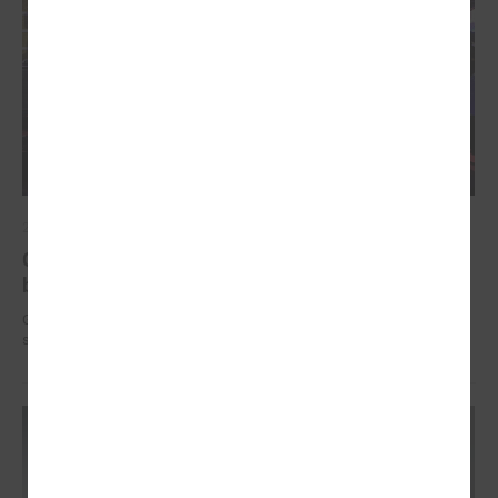
2025. gada 12. novembris
Godināti Latvijas izcilākie pedagogi - pasniegtas
balvas "Latvijas Gada skolotājs 2025"
Godināti Latvijas izcilākie pedagogi - pasniegtas balvas "Latvijas Gada
skolotājs 2025"