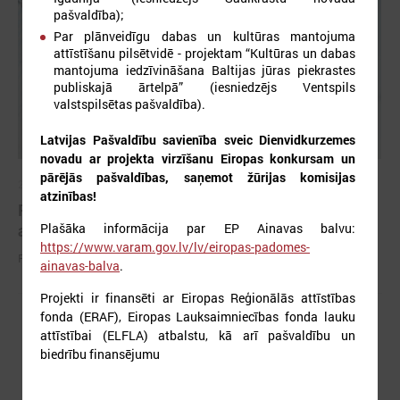
pašvaldība);
Par plānveidīgu dabas un kultūras mantojuma
attīstīšanu pilsētvidē - projektam “Kultūras un dabas
mantojuma iedzīvināšana Baltijas jūras piekrastes
publiskajā ārtelpā” (iesniedzējs Ventspils
valstspilsētas pašvaldība).
Latvijas Pašvaldību savienība sveic Dienvidkurzemes
novadu ar projekta virzīšanu Eiropas konkursam un
pārējās pašvaldības, saņemot žūrijas komisijas
2026. gada 25. maijs
atzinības!
Pieejamas rīcības vadlīnijas institūcijām šūnu
Plašāka informācija par EP Ainavas balvu:
apraides gadījumā
https://www.varam.gov.lv/lv/eiropas-padomes-
Pieejamas rīcības vadlīnijas institūcijām šūnu apraides gadījumā
ainavas-balva
.
Projekti ir finansēti ar Eiropas Reģionālās attīstības
fonda (ERAF), Eiropas Lauksaimniecības fonda lauku
attīstībai (ELFLA) atbalstu, kā arī pašvaldību un
biedrību finansējumu